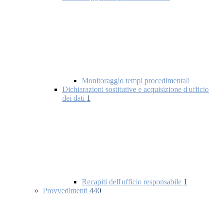
Monitoraggio tempi procedimentali
Dichiarazioni sostitutive e acquisizione d'ufficio
dei dati
1
Recapiti dell'ufficio responsabile
1
Provvedimenti
440