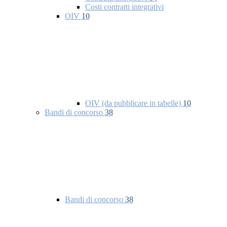
Costi contratti integrativi
OIV
10
OIV (da pubblicare in tabelle)
10
Bandi di concorso
38
Bandi di concorso
38