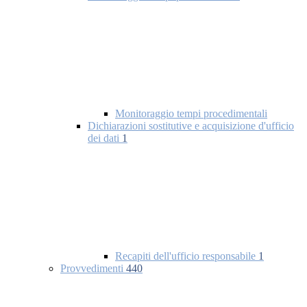
Monitoraggio tempi procedimentali
Dichiarazioni sostitutive e acquisizione d'ufficio
dei dati
1
Recapiti dell'ufficio responsabile
1
Provvedimenti
440