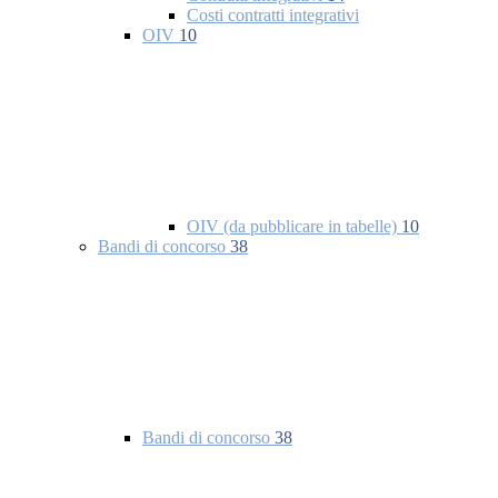
Costi contratti integrativi
OIV
10
OIV (da pubblicare in tabelle)
10
Bandi di concorso
38
Bandi di concorso
38