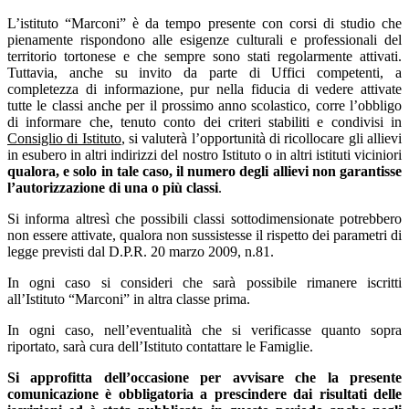
L’istituto “Marconi” è da tempo presente con corsi di studio che
pienamente rispondono alle esigenze culturali e professionali del
territorio tortonese e che sempre sono stati regolarmente attivati.
Tuttavia, anche su invito da parte di Uffici competenti, a
completezza di informazione, pur nella fiducia di vedere attivate
tutte le classi anche per il prossimo anno scolastico, corre l’obbligo
di informare che, tenuto conto dei criteri stabiliti e condivisi in
Consiglio di Istituto
, si valuterà l’opportunità di ricollocare gli allievi
in esubero in altri indirizzi del nostro Istituto o in altri istituti viciniori
qualora, e solo in tale caso, il numero degli allievi non garantisse
l’autorizzazione di una o più classi
.
Si informa altresì che possibili classi sottodimensionate potrebbero
non
essere attivate, qualora non sussistesse il rispetto dei parametri di
legge previsti dal D
.P.R. 20 marzo 2009, n.81.
In ogni caso si consideri che sarà possibile rimanere iscritti
all’Istituto “Marconi” in altra classe prima.
In ogni caso, nell’eventualità che si verificasse quanto sopra
riportato, sarà cura dell’Istituto contattare le Famiglie.
Si approfitta dell’occasione per avvisare che la presente
comunicazione è obbligatoria a prescindere dai risultati delle