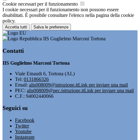
Cookie necessari per il funzionamento
I cookie necessari per il funzionamento non possono essere
disabilitati. È possibile consultare l'elenco nella pagina della cookie
policy.
Accetta tutti
Salva le preferenze
IIS Guglielmo Marconi Tortona
Contatti
IIS Guglielmo Marconi Tortona
Viale Einaudi 6, Tortona (AL)
Tel:
0131866326
Email:
alis008009@istruzione.it
Link per inviare una mail
PEC:
alis008009@pec.istruzione.it
Link per inviare una mail
C.F.: 94002440066
Seguici su
Facebook
Twitter
Youtube
Instagram