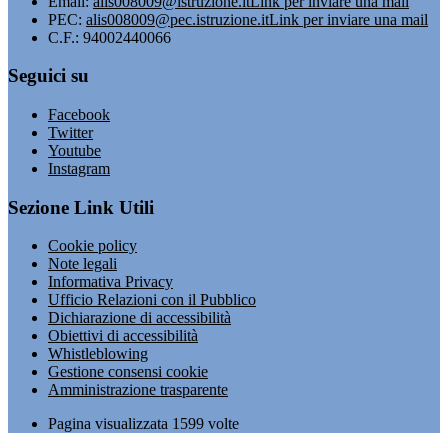
Email:
alis008009@istruzione.it
Link per inviare una mail
PEC:
alis008009@pec.istruzione.it
Link per inviare una mail
C.F.: 94002440066
Seguici su
Facebook
Twitter
Youtube
Instagram
Sezione Link Utili
Cookie policy
Note legali
Informativa Privacy
Ufficio Relazioni con il Pubblico
Dichiarazione di accessibilità
Obiettivi di accessibilità
Whistleblowing
Gestione consensi cookie
Amministrazione trasparente
Pagina visualizzata
1599
volte