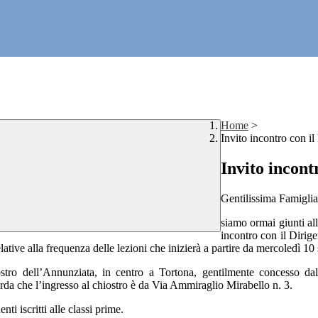
Home
>
Invito incontro con il
Invito incont
Gentilissima Famiglia
siamo ormai giunti al
incontro con il Dirigen
elative alla frequenza delle lezioni che inizierà a partire da mercoledì 10
iostro dell’Annunziata, in centro a Tortona, gentilmente concesso d
icorda che l’ingresso al chiostro è da Via Ammiraglio Mirabello n. 3.
ti iscritti alle classi prime.