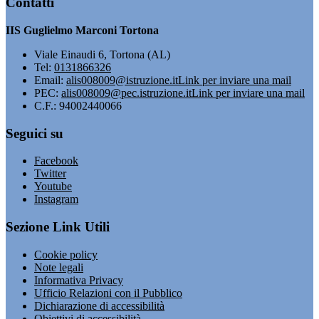
Contatti
IIS Guglielmo Marconi Tortona
Viale Einaudi 6, Tortona (AL)
Tel:
0131866326
Email:
alis008009@istruzione.it
Link per inviare una mail
PEC:
alis008009@pec.istruzione.it
Link per inviare una mail
C.F.: 94002440066
Seguici su
Facebook
Twitter
Youtube
Instagram
Sezione Link Utili
Cookie policy
Note legali
Informativa Privacy
Ufficio Relazioni con il Pubblico
Dichiarazione di accessibilità
Obiettivi di accessibilità