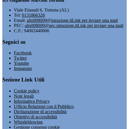
IIS Guglielmo Marconi Tortona
Viale Einaudi 6, Tortona (AL)
Tel:
0131866326
Email:
alis008009@istruzione.it
Link per inviare una mail
PEC:
alis008009@pec.istruzione.it
Link per inviare una mail
C.F.: 94002440066
Seguici su
Facebook
Twitter
Youtube
Instagram
Sezione Link Utili
Cookie policy
Note legali
Informativa Privacy
Ufficio Relazioni con il Pubblico
Dichiarazione di accessibilità
Obiettivi di accessibilità
Whistleblowing
Gestione consensi cookie