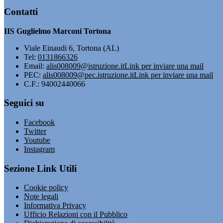
Contatti
IIS Guglielmo Marconi Tortona
Viale Einaudi 6, Tortona (AL)
Tel:
0131866326
Email:
alis008009@istruzione.it
Link per inviare una mail
PEC:
alis008009@pec.istruzione.it
Link per inviare una mail
C.F.: 94002440066
Seguici su
Facebook
Twitter
Youtube
Instagram
Sezione Link Utili
Cookie policy
Note legali
Informativa Privacy
Ufficio Relazioni con il Pubblico