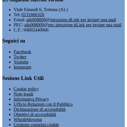
Viale Einaudi 6, Tortona (AL)
Tel:
0131866326
Email:
alis008009@istruzione.it
Link per inviare una mail
PEC:
alis008009@pec.istruzione.it
Link per inviare una mail
C.F.: 94002440066
Seguici su
Facebook
Twitter
Youtube
Instagram
Sezione Link Utili
Cookie policy
Note legali
Informativa Privacy
Ufficio Relazioni con il Pubblico
Dichiarazione di accessibilità
Obiettivi di accessibilità
Whistleblowing
Gestione consensi cookie