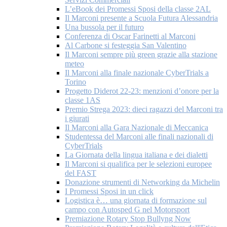
L’eBook dei Promessi Sposi della classe 2AL
Il Marconi presente a Scuola Futura Alessandria
Una bussola per il futuro
Conferenza di Oscar Farinetti al Marconi
Al Carbone si festeggia San Valentino
Il Marconi sempre più green grazie alla stazione
meteo
Il Marconi alla finale nazionale CyberTrials a
Torino
Progetto Diderot 22-23: menzioni d’onore per la
classe 1AS
Premio Strega 2023: dieci ragazzi del Marconi tra
i giurati
Il Marconi alla Gara Nazionale di Meccanica
Studentessa del Marconi alle finali nazionali di
CyberTrials
La Giornata della lingua italiana e dei dialetti
Il Marconi si qualifica per le selezioni europee
del FAST
Donazione strumenti di Networking da Michelin
I Promessi Sposi in un click
Logistica è… una giornata di formazione sul
campo con Autosped G nel Motorsport
Premiazione Rotary Stop Bullyng Now