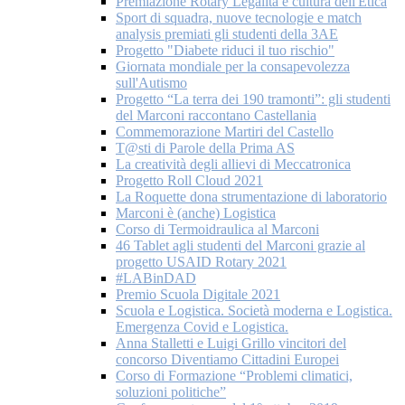
Premiazione Rotary Legalità e cultura dell'Etica
Sport di squadra, nuove tecnologie e match
analysis premiati gli studenti della 3AE
Progetto "Diabete riduci il tuo rischio"
Giornata mondiale per la consapevolezza
sull'Autismo
Progetto “La terra dei 190 tramonti”: gli studenti
del Marconi raccontano Castellania
Commemorazione Martiri del Castello
T@sti di Parole della Prima AS
La creatività degli allievi di Meccatronica
Progetto Roll Cloud 2021
La Roquette dona strumentazione di laboratorio
Marconi è (anche) Logistica
Corso di Termoidraulica al Marconi
46 Tablet agli studenti del Marconi grazie al
progetto USAID Rotary 2021
#LABinDAD
Premio Scuola Digitale 2021
Scuola e Logistica. Società moderna e Logistica.
Emergenza Covid e Logistica.
Anna Stalletti e Luigi Grillo vincitori del
concorso Diventiamo Cittadini Europei
Corso di Formazione “Problemi climatici,
soluzioni politiche”