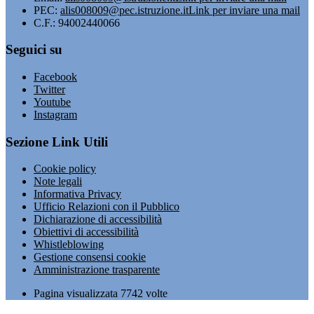
PEC:
alis008009@pec.istruzione.it
Link per inviare una mail
C.F.: 94002440066
Seguici su
Facebook
Twitter
Youtube
Instagram
Sezione Link Utili
Cookie policy
Note legali
Informativa Privacy
Ufficio Relazioni con il Pubblico
Dichiarazione di accessibilità
Obiettivi di accessibilità
Whistleblowing
Gestione consensi cookie
Amministrazione trasparente
Pagina visualizzata
7742
volte