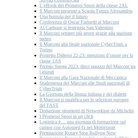
L’eBook dei Promessi Sposi della classe 2AL
Il Marconi presente a Scuola Futura Alessandria
Una bussola per il futuro
Conferenza di Oscar Farinetti al Marconi
Al Carbone si festeggia San Valentino
Il Marconi sempre più green grazie alla stazione
meteo
Il Marconi alla finale nazionale CyberTrials a
Torino
Progetto Diderot 22-23: menzioni d’onore per la
classe 1AS
Premio Strega 2023: dieci ragazzi del Marconi tra
i giurati
Il Marconi alla Gara Nazionale di Meccanica
Studentessa del Marconi alle finali nazionali di
CyberTrials
La Giornata della lingua italiana e dei dialetti
Il Marconi si qualifica per le selezioni europee
del FAST
Donazione strumenti di Networking da Michelin
I Promessi Sposi in un click
Logistica è… una giornata di formazione sul
campo con Autosped G nel Motorsport
Premiazione Rotary Stop Bullyng Now