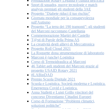
Premiazione Rotary Legalità e cultura dell'Etica
Sport di squadra, nuove tecnologie e match
analysis premiati gli studenti della 3AE
Progetto "Diabete riduci il tuo rischio"
Giornata mondiale per la consapevolezza
sull'Autismo
Progetto “La terra dei 190 tramonti”: gli studenti
del Marconi raccontano Castellania
Commemorazione Martiri del Castello
T@sti di Parole della Prima AS
La creatività degli allievi di Meccatronica
Progetto Roll Cloud 2021
La Roquette dona strumentazione di laboratorio
Marconi è (anche) Logistica
Corso di Termoidraulica al Marconi
46 Tablet agli studenti del Marconi grazie al
progetto USAID Rotary 2021
#LABinDAD
Premio Scuola Digitale 2021
Scuola e Logistica. Società moderna e Logistica.
Emergenza Covid e Logistica.
Anna Stalletti e Luigi Grillo vincitori del
concorso Diventiamo Cittadini Europei
Corso di Formazione “Problemi climatici,
soluzioni politiche”