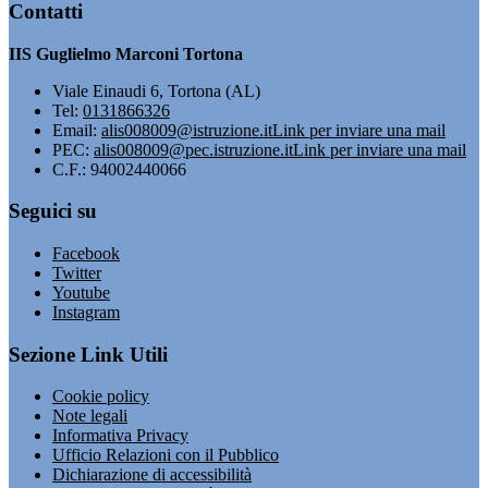
Contatti
IIS Guglielmo Marconi Tortona
Viale Einaudi 6, Tortona (AL)
Tel:
0131866326
Email:
alis008009@istruzione.it
Link per inviare una mail
PEC:
alis008009@pec.istruzione.it
Link per inviare una mail
C.F.: 94002440066
Seguici su
Facebook
Twitter
Youtube
Instagram
Sezione Link Utili
Cookie policy
Note legali
Informativa Privacy
Ufficio Relazioni con il Pubblico
Dichiarazione di accessibilità