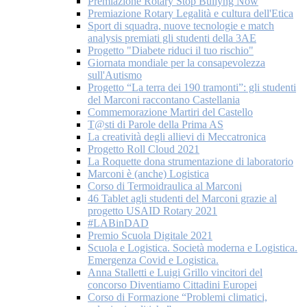
Premiazione Rotary Stop Bullyng Now
Premiazione Rotary Legalità e cultura dell'Etica
Sport di squadra, nuove tecnologie e match
analysis premiati gli studenti della 3AE
Progetto "Diabete riduci il tuo rischio"
Giornata mondiale per la consapevolezza
sull'Autismo
Progetto “La terra dei 190 tramonti”: gli studenti
del Marconi raccontano Castellania
Commemorazione Martiri del Castello
T@sti di Parole della Prima AS
La creatività degli allievi di Meccatronica
Progetto Roll Cloud 2021
La Roquette dona strumentazione di laboratorio
Marconi è (anche) Logistica
Corso di Termoidraulica al Marconi
46 Tablet agli studenti del Marconi grazie al
progetto USAID Rotary 2021
#LABinDAD
Premio Scuola Digitale 2021
Scuola e Logistica. Società moderna e Logistica.
Emergenza Covid e Logistica.
Anna Stalletti e Luigi Grillo vincitori del
concorso Diventiamo Cittadini Europei
Corso di Formazione “Problemi climatici,