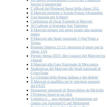
Servizi Commerciali
L’eBook dei Promessi Sposi della classe 2AL
Il Marconi presente a Scuola Futura Alessandria
Una bussola per il futuro
Conferenza di Oscar Farinetti al Marconi
Al Carbone si festeggia San Valentino
Il Marconi sempre più green grazie alla stazione
meteo
Il Marconi alla finale nazionale CyberTrials a
Torino
Progetto Diderot 22-23: menzioni d’onore per la
classe 1AS
Premio Strega 2023: dieci ragazzi del Marconi tra
i giurati
Il Marconi alla Gara Nazionale di Meccanica
Studentessa del Marconi alle finali nazionali di
CyberTrials
La Giornata della lingua italiana e dei dialetti
Il Marconi si qualifica per le selezioni europee
del FAST
Donazione strumenti di Networking da Michelin
I Promessi Sposi in un click
Logistica è… una giornata di formazione sul
campo con Autosped G nel Motorsport