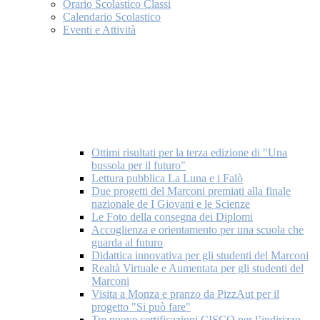
Orario Scolastico Classi
Calendario Scolastico
Eventi e Attività
Ottimi risultati per la terza edizione di "Una
bussola per il futuro"
Lettura pubblica La Luna e i Falò
Due progetti del Marconi premiati alla finale
nazionale de I Giovani e le Scienze
Le Foto della consegna dei Diplomi
Accoglienza e orientamento per una scuola che
guarda al futuro
Didattica innovativa per gli studenti del Marconi
Realtà Virtuale e Aumentata per gli studenti del
Marconi
Visita a Monza e pranzo da PizzAut per il
progetto "Si può fare"
Tre nuove certificazioni CISCO per l’indirizzo