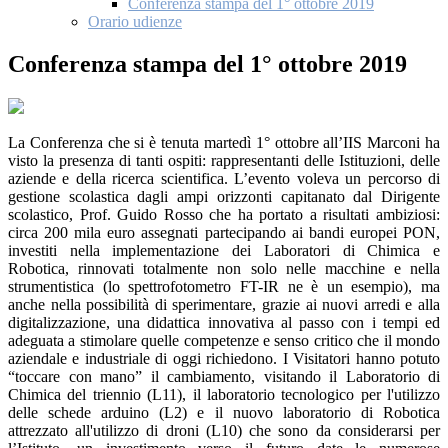
Conferenza stampa del 1° ottobre 2019
Orario udienze
Conferenza stampa del 1° ottobre 2019
La Conferenza che si è tenuta martedì 1° ottobre all’IIS Marconi ha
visto la presenza di tanti ospiti: rappresentanti delle Istituzioni, delle
aziende e della ricerca scientifica. L’evento voleva un percorso di
gestione scolastica dagli ampi orizzonti capitanato dal Dirigente
scolastico, Prof. Guido Rosso che ha portato a risultati ambiziosi:
circa 200 mila euro assegnati partecipando ai bandi europei PON,
investiti nella implementazione dei Laboratori di Chimica e
Robotica, rinnovati totalmente non solo nelle macchine e nella
strumentistica (lo spettrofotometro FT-IR ne è un esempio), ma
anche nella possibilità di sperimentare, grazie ai nuovi arredi e alla
digitalizzazione, una didattica innovativa al passo con i tempi ed
adeguata a stimolare quelle competenze e senso critico che il mondo
aziendale e industriale di oggi richiedono. I Visitatori hanno potuto
“toccare con mano” il cambiamento, visitando il Laboratorio di
Chimica del triennio (L11), il laboratorio tecnologico per l'utilizzo
delle schede arduino (L2) e il nuovo laboratorio di Robotica
attrezzato all'utilizzo di droni (L10) che sono da considerarsi per