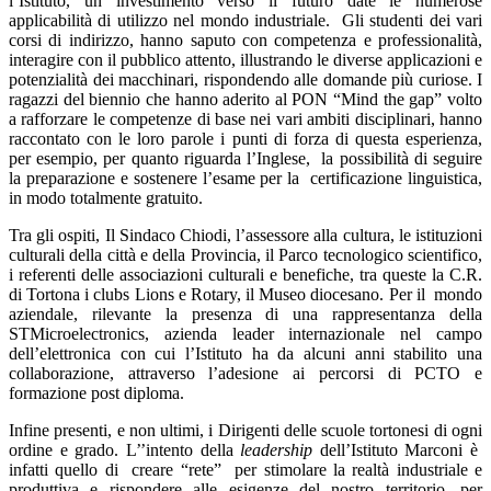
l’Istituto, un investimento verso il futuro date le numerose
applicabilità di utilizzo nel mondo industriale. Gli studenti dei vari
corsi di indirizzo, hanno saputo con competenza e professionalità,
interagire con il pubblico attento, illustrando le diverse applicazioni e
potenzialità dei macchinari, rispondendo alle domande più curiose. I
ragazzi del biennio che hanno aderito al PON “Mind the gap” volto
a rafforzare le competenze di base nei vari ambiti disciplinari, hanno
raccontato con le loro parole i punti di forza di questa esperienza,
per esempio, per quanto riguarda l’Inglese, la possibilità di seguire
la preparazione e sostenere l’esame per la certificazione linguistica,
in modo totalmente gratuito.
Tra gli ospiti, Il Sindaco Chiodi, l’assessore alla cultura, le istituzioni
culturali della città e della Provincia, il Parco tecnologico scientifico,
i referenti delle associazioni culturali e benefiche, tra queste la C.R.
di Tortona i clubs Lions e Rotary, il Museo diocesano. Per il mondo
aziendale, rilevante la presenza di una rappresentanza della
STMicroelectronics, azienda leader internazionale nel campo
dell’elettronica con cui l’Istituto ha da alcuni anni stabilito una
collaborazione, attraverso l’adesione ai percorsi di PCTO e
formazione post diploma.
Infine presenti, e non ultimi, i Dirigenti delle scuole tortonesi di ogni
ordine e grado. L’’intento della
leadership
dell’Istituto Marconi è
infatti quello di creare “rete” per stimolare la realtà industriale e
produttiva e rispondere alle esigenze del nostro territorio, per