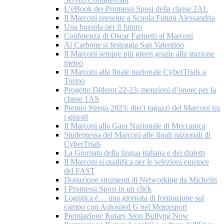
L’eBook dei Promessi Sposi della classe 2AL
Il Marconi presente a Scuola Futura Alessandria
Una bussola per il futuro
Conferenza di Oscar Farinetti al Marconi
Al Carbone si festeggia San Valentino
Il Marconi sempre più green grazie alla stazione
meteo
Il Marconi alla finale nazionale CyberTrials a
Torino
Progetto Diderot 22-23: menzioni d’onore per la
classe 1AS
Premio Strega 2023: dieci ragazzi del Marconi tra
i giurati
Il Marconi alla Gara Nazionale di Meccanica
Studentessa del Marconi alle finali nazionali di
CyberTrials
La Giornata della lingua italiana e dei dialetti
Il Marconi si qualifica per le selezioni europee
del FAST
Donazione strumenti di Networking da Michelin
I Promessi Sposi in un click
Logistica è… una giornata di formazione sul
campo con Autosped G nel Motorsport
Premiazione Rotary Stop Bullyng Now