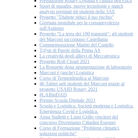
Premiazione Rotary Legalità e cultura dell'Etica
Sport di squadra, nuove tecnologie e match
analysis premiati gli studenti della 3AE
Progetto "Diabete riduci il tuo rischio"
Giornata mondiale per la consapevolezza
sull'Autismo
Progetto “La terra dei 190 tramonti”: gli studenti
del Marconi raccontano Castellania
Commemorazione Martiri del Castello
T@sti di Parole della Prima AS
La creatività degli allievi di Meccatronica
Progetto Roll Cloud 2021
La Roquette dona strumentazione di laboratorio
Marconi è (anche) Logistica
Corso di Termoidraulica al Marconi
46 Tablet agli studenti del Marconi grazie al
progetto USAID Rotary 2021
#LABinDAD
Premio Scuola Digitale 2021
Scuola e Logistica. Società moderna e Logistica.
Emergenza Covid e Logistica.
Anna Stalletti e Luigi Grillo vincitori del
concorso Diventiamo Cittadini Europei
Corso di Formazione “Problemi climatici,
soluzioni politiche”