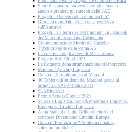
Premiazione Rotary Legalità e cultura dell'Etica
Sport di squadra, nuove tecnologie e match
analysis premiati gli studenti della 3AE
Progetto "Diabete riduci il tuo rischio"
Giornata mondiale per la consapevolezza
sull'Autismo
Progetto “La terra dei 190 tramonti”: gli studenti
del Marconi raccontano Castellania
Commemorazione Martiri del Castello
T@sti di Parole della Prima AS
La creatività degli allievi di Meccatronica
Progetto Roll Cloud 2021
La Roquette dona strumentazione di laboratorio
Marconi è (anche) Logistica
Corso di Termoidraulica al Marconi
46 Tablet agli studenti del Marconi grazie al
progetto USAID Rotary 2021
#LABinDAD
Premio Scuola Digitale 2021
Scuola e Logistica. Società moderna e Logistica.
Emergenza Covid e Logistica.
Anna Stalletti e Luigi Grillo vincitori del
concorso Diventiamo Cittadini Europei
Corso di Formazione “Problemi climatici,
soluzioni politiche”