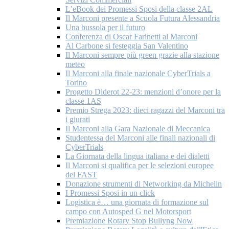
L’eBook dei Promessi Sposi della classe 2AL
Il Marconi presente a Scuola Futura Alessandria
Una bussola per il futuro
Conferenza di Oscar Farinetti al Marconi
Al Carbone si festeggia San Valentino
Il Marconi sempre più green grazie alla stazione
meteo
Il Marconi alla finale nazionale CyberTrials a
Torino
Progetto Diderot 22-23: menzioni d’onore per la
classe 1AS
Premio Strega 2023: dieci ragazzi del Marconi tra
i giurati
Il Marconi alla Gara Nazionale di Meccanica
Studentessa del Marconi alle finali nazionali di
CyberTrials
La Giornata della lingua italiana e dei dialetti
Il Marconi si qualifica per le selezioni europee
del FAST
Donazione strumenti di Networking da Michelin
I Promessi Sposi in un click
Logistica è… una giornata di formazione sul
campo con Autosped G nel Motorsport
Premiazione Rotary Stop Bullyng Now