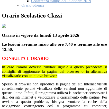
Conferenza stampa del 1° ottobre 2019
Orario udienze
Orario Scolastico Classi
Orario in vigore da lunedì 13 aprile 2026
Le lezioni avranno inizio alle ore 7.40 e termine alle ore
13.50.
CONSULTA L'ORARIO
In caso l'orario dovesse risultare uguale a quello precedente si
consiglia di aggiornare la pagina del browser o in alternativa
visualizzarlo con un nuovo browser.
Spesso, il browser non riproduce le pagine dei siti Internet visitati
correttamente perché visualizza delle versioni non aggiornate di
queste ultime. Infatti, il programma utilizza la cache per conservare i
dati dei siti Internet e velocizzare il caricamento delle pagine. Per
ovviare a questo problema, bisogna svuotare la cache della
navigazione costringendo così il programma sul computer,