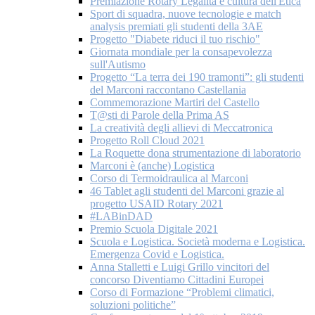
Premiazione Rotary Legalità e cultura dell'Etica
Sport di squadra, nuove tecnologie e match
analysis premiati gli studenti della 3AE
Progetto "Diabete riduci il tuo rischio"
Giornata mondiale per la consapevolezza
sull'Autismo
Progetto “La terra dei 190 tramonti”: gli studenti
del Marconi raccontano Castellania
Commemorazione Martiri del Castello
T@sti di Parole della Prima AS
La creatività degli allievi di Meccatronica
Progetto Roll Cloud 2021
La Roquette dona strumentazione di laboratorio
Marconi è (anche) Logistica
Corso di Termoidraulica al Marconi
46 Tablet agli studenti del Marconi grazie al
progetto USAID Rotary 2021
#LABinDAD
Premio Scuola Digitale 2021
Scuola e Logistica. Società moderna e Logistica.
Emergenza Covid e Logistica.
Anna Stalletti e Luigi Grillo vincitori del
concorso Diventiamo Cittadini Europei
Corso di Formazione “Problemi climatici,
soluzioni politiche”