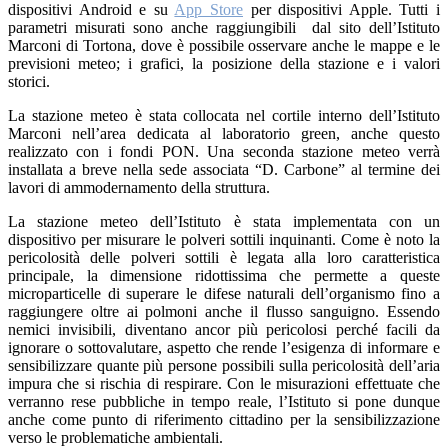
dispositivi Android e su
App Store
per dispositivi Apple. Tutti i
parametri misurati sono anche raggiungibili
dal sito dell’Istituto
Marconi di Tortona, dove è possibile osservare anche le mappe e le
previsioni meteo; i grafici, la posizione della stazione e i valori
storici.
La stazione meteo è stata collocata nel cortile interno dell’Istituto
Marconi nell’area dedicata al laboratorio green, anche questo
realizzato con i fondi PON. Una seconda stazione meteo verrà
installata a breve nella sede associata “D. Carbone” al termine dei
lavori di ammodernamento della struttura.
La stazione meteo dell’Istituto è stata implementata con un
dispositivo per misurare le polveri sottili inquinanti. Come è noto la
pericolosità delle polveri sottili è legata alla loro caratteristica
principale, la dimensione ridottissima che permette a queste
microparticelle di superare le difese naturali dell’organismo fino a
raggiungere oltre ai polmoni anche il flusso sanguigno. Essendo
nemici invisibili, diventano ancor più pericolosi perché facili da
ignorare o sottovalutare, aspetto che rende l’esigenza di informare e
sensibilizzare quante più persone possibili sulla pericolosità dell’aria
impura che si rischia di respirare. Con le misurazioni effettuate che
verranno rese pubbliche in tempo reale, l’Istituto si pone dunque
anche come punto di riferimento cittadino per la sensibilizzazione
verso le problematiche ambientali.