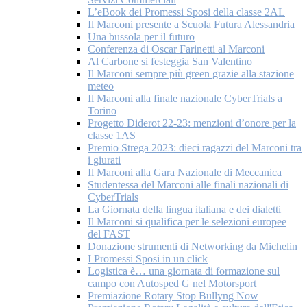
L’eBook dei Promessi Sposi della classe 2AL
Il Marconi presente a Scuola Futura Alessandria
Una bussola per il futuro
Conferenza di Oscar Farinetti al Marconi
Al Carbone si festeggia San Valentino
Il Marconi sempre più green grazie alla stazione
meteo
Il Marconi alla finale nazionale CyberTrials a
Torino
Progetto Diderot 22-23: menzioni d’onore per la
classe 1AS
Premio Strega 2023: dieci ragazzi del Marconi tra
i giurati
Il Marconi alla Gara Nazionale di Meccanica
Studentessa del Marconi alle finali nazionali di
CyberTrials
La Giornata della lingua italiana e dei dialetti
Il Marconi si qualifica per le selezioni europee
del FAST
Donazione strumenti di Networking da Michelin
I Promessi Sposi in un click
Logistica è… una giornata di formazione sul
campo con Autosped G nel Motorsport
Premiazione Rotary Stop Bullyng Now