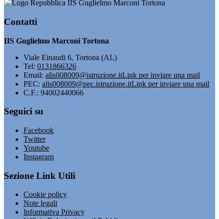
IIS Guglielmo Marconi Tortona
Contatti
IIS Guglielmo Marconi Tortona
Viale Einaudi 6, Tortona (AL)
Tel:
0131866326
Email:
alis008009@istruzione.it
Link per inviare una mail
PEC:
alis008009@pec.istruzione.it
Link per inviare una mail
C.F.: 94002440066
Seguici su
Facebook
Twitter
Youtube
Instagram
Sezione Link Utili
Cookie policy
Note legali
Informativa Privacy