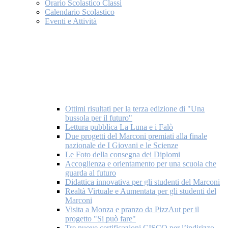
Orario Scolastico Classi
Calendario Scolastico
Eventi e Attività
Ottimi risultati per la terza edizione di "Una
bussola per il futuro"
Lettura pubblica La Luna e i Falò
Due progetti del Marconi premiati alla finale
nazionale de I Giovani e le Scienze
Le Foto della consegna dei Diplomi
Accoglienza e orientamento per una scuola che
guarda al futuro
Didattica innovativa per gli studenti del Marconi
Realtà Virtuale e Aumentata per gli studenti del
Marconi
Visita a Monza e pranzo da PizzAut per il
progetto "Si può fare"
Tre nuove certificazioni CISCO per l’indirizzo