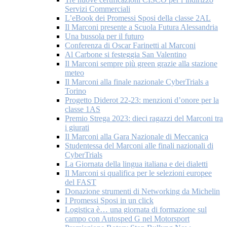
Servizi Commerciali
L’eBook dei Promessi Sposi della classe 2AL
Il Marconi presente a Scuola Futura Alessandria
Una bussola per il futuro
Conferenza di Oscar Farinetti al Marconi
Al Carbone si festeggia San Valentino
Il Marconi sempre più green grazie alla stazione
meteo
Il Marconi alla finale nazionale CyberTrials a
Torino
Progetto Diderot 22-23: menzioni d’onore per la
classe 1AS
Premio Strega 2023: dieci ragazzi del Marconi tra
i giurati
Il Marconi alla Gara Nazionale di Meccanica
Studentessa del Marconi alle finali nazionali di
CyberTrials
La Giornata della lingua italiana e dei dialetti
Il Marconi si qualifica per le selezioni europee
del FAST
Donazione strumenti di Networking da Michelin
I Promessi Sposi in un click
Logistica è… una giornata di formazione sul
campo con Autosped G nel Motorsport