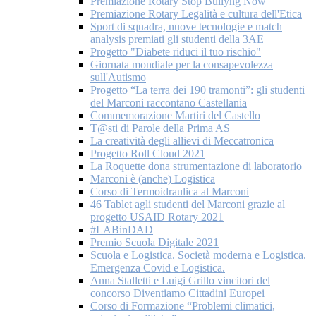
Premiazione Rotary Stop Bullyng Now
Premiazione Rotary Legalità e cultura dell'Etica
Sport di squadra, nuove tecnologie e match
analysis premiati gli studenti della 3AE
Progetto "Diabete riduci il tuo rischio"
Giornata mondiale per la consapevolezza
sull'Autismo
Progetto “La terra dei 190 tramonti”: gli studenti
del Marconi raccontano Castellania
Commemorazione Martiri del Castello
T@sti di Parole della Prima AS
La creatività degli allievi di Meccatronica
Progetto Roll Cloud 2021
La Roquette dona strumentazione di laboratorio
Marconi è (anche) Logistica
Corso di Termoidraulica al Marconi
46 Tablet agli studenti del Marconi grazie al
progetto USAID Rotary 2021
#LABinDAD
Premio Scuola Digitale 2021
Scuola e Logistica. Società moderna e Logistica.
Emergenza Covid e Logistica.
Anna Stalletti e Luigi Grillo vincitori del
concorso Diventiamo Cittadini Europei
Corso di Formazione “Problemi climatici,