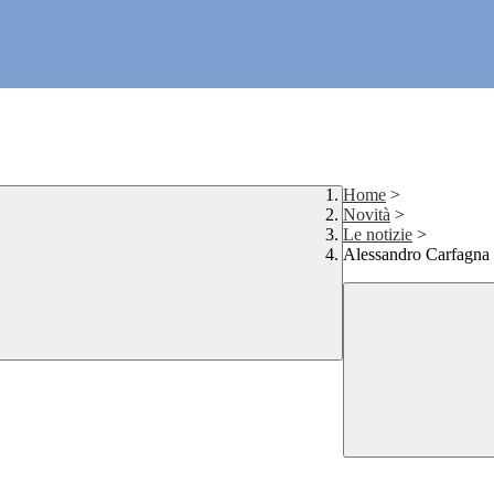
Home
>
Novità
>
Le notizie
>
Alessandro Carfagna