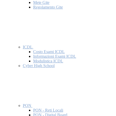
Mete Gite
Regolamento Gite
ICDL
Costo Esami ICDL
Informazioni Esami ICDL
Modulistica ICDL
Cyber High School
PON
PON - Reti Locali
PON - Digital Board