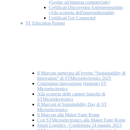
(Gestire un'impresa commerciale)
Certificati Discovering Entrepreneurship
(Alla scoperta dell'imprenditorialità)
Certificati Get Connected
ST Education Partner
Il Marconi partecipa all’evento “Sustainability &
Innovation” di STMicroelectronics 2025
Costruiamo innovazione (insieme) ST
Microelectronics
Alla scoperta delle camere bianche di
STMicroelectronics
Il Marconi al Sustainability Day di ST
Microelectronics
Il Marconi alla Maker Faire Rome
Con STMicroelectronics alla Maker Faire Rome
Smart Logistics - Conferenza 24 maggio 2023