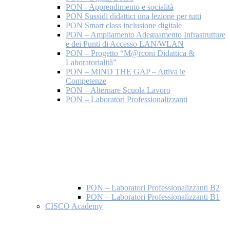
PON - Apprendimento e socialità
PON Sussidi didattici una lezione per tutti
PON Smart class inclusione digitale
PON – Ampliamento Adeguamento Infrastrutture
e dei Punti di Accesso LAN/WLAN
PON – Progetto “M@rconi Didattica &
Laboratorialità”
PON – MIND THE GAP – Attiva le
Competenze
PON – Alternare Scuola Lavoro
PON – Laboratori Professionalizzanti
PON – Laboratori Professionalizzanti B2
PON – Laboratori Professionalizzanti B1
CISCO Academy