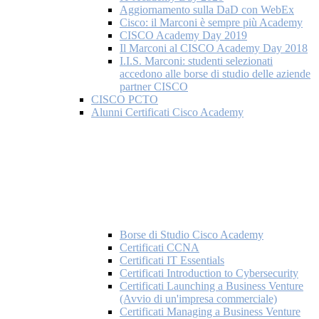
Aggiornamento sulla DaD con WebEx
Cisco: il Marconi è sempre più Academy
CISCO Academy Day 2019
Il Marconi al CISCO Academy Day 2018
I.I.S. Marconi: studenti selezionati
accedono alle borse di studio delle aziende
partner CISCO
CISCO PCTO
Alunni Certificati Cisco Academy
Borse di Studio Cisco Academy
Certificati CCNA
Certificati IT Essentials
Certificati Introduction to Cybersecurity
Certificati Launching a Business Venture
(Avvio di un'impresa commerciale)
Certificati Managing a Business Venture