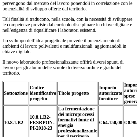
pervengono dal mercato del lavoro ponendoli in correlazione con le
potenzialità di sviluppo offerte dal territorio.
Tali finalità si traducono, nella scuola, con la necessità di sviluppare
le competenze previste dal curricolo disciplinare in chiave digitale e
nell’esigenza di riqualificare i laboratori esistenti.
Lo sviluppo dell’idea progettuale prevede il potenziamento di
ambienti di lavoro polivalenti e multifunzionali, aggiornandoli in
chiave digitale.
Il nuovo laboratorio professionalizzante offrirà diversi spunti di
lavoro per gli alunni delle scuole di diverso ordine e grado del
territorio.
Impor
Codice
Importo
autori
Sottoazione
identificativo
Titolo progetto
autorizzato
spese
progetto
forniture
genera
La fermentazione
dei microprocessi
10.8.1.B2-
formativi fonte di
10.8.1.B2
FESRPON-
€ 64.150,00
€ 8.90
energia
PI-2018-23
professionalizzante
per il territorio