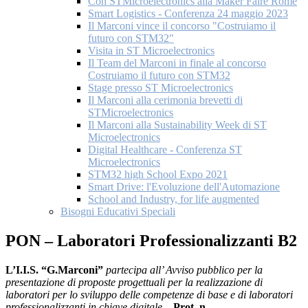
Con STMicroelectronics alla Maker Faire Rome
Smart Logistics - Conferenza 24 maggio 2023
Il Marconi vince il concorso "Costruiamo il
futuro con STM32"
Visita in ST Microelectronics
Il Team del Marconi in finale al concorso
Costruiamo il futuro con STM32
Stage presso ST Microelectronics
Il Marconi alla cerimonia brevetti di
STMicroelectronics
Il Marconi alla Sustainability Week di ST
Microelectronics
Digital Healthcare - Conferenza ST
Microelectronics
STM32 high School Expo 2021
Smart Drive: l'Evoluzione dell'Automazione
School and Industry, for life augmented
Bisogni Educativi Speciali
PON – Laboratori Professionalizzanti B2
L’I.I.S. “G.Marconi”
partecipa all’ Avviso pubblico per la
presentazione di proposte progettuali per la realizzazione di
laboratori per lo sviluppo delle competenze di base e di laboratori
professionalizzanti in chiave digitale –
Prot. n.