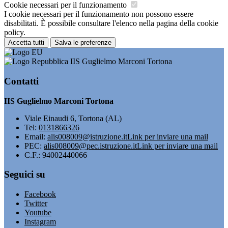
Cookie necessari per il funzionamento
I cookie necessari per il funzionamento non possono essere
disabilitati. È possibile consultare l'elenco nella pagina della cookie
policy.
Accetta tutti
Salva le preferenze
IIS Guglielmo Marconi Tortona
Contatti
IIS Guglielmo Marconi Tortona
Viale Einaudi 6, Tortona (AL)
Tel:
0131866326
Email:
alis008009@istruzione.it
Link per inviare una mail
PEC:
alis008009@pec.istruzione.it
Link per inviare una mail
C.F.: 94002440066
Seguici su
Facebook
Twitter
Youtube
Instagram