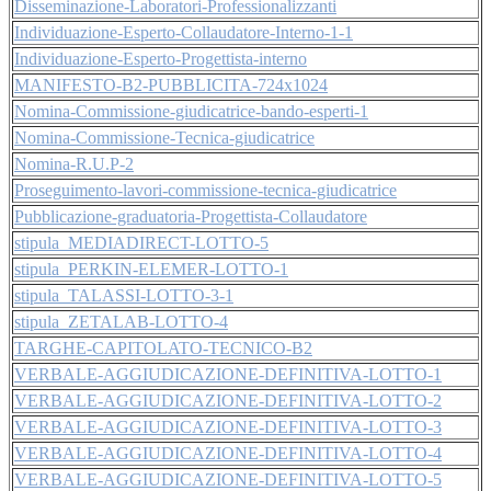
Disseminazione-Laboratori-Professionalizzanti
Individuazione-Esperto-Collaudatore-Interno-1-1
Individuazione-Esperto-Progettista-interno
MANIFESTO-B2-PUBBLICITA-724x1024
Nomina-Commissione-giudicatrice-bando-esperti-1
Nomina-Commissione-Tecnica-giudicatrice
Nomina-R.U.P-2
Proseguimento-lavori-commissione-tecnica-giudicatrice
Pubblicazione-graduatoria-Progettista-Collaudatore
stipula_MEDIADIRECT-LOTTO-5
stipula_PERKIN-ELEMER-LOTTO-1
stipula_TALASSI-LOTTO-3-1
stipula_ZETALAB-LOTTO-4
TARGHE-CAPITOLATO-TECNICO-B2
VERBALE-AGGIUDICAZIONE-DEFINITIVA-LOTTO-1
VERBALE-AGGIUDICAZIONE-DEFINITIVA-LOTTO-2
VERBALE-AGGIUDICAZIONE-DEFINITIVA-LOTTO-3
VERBALE-AGGIUDICAZIONE-DEFINITIVA-LOTTO-4
VERBALE-AGGIUDICAZIONE-DEFINITIVA-LOTTO-5