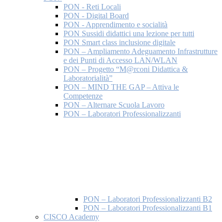
PON - Reti Locali
PON - Digital Board
PON - Apprendimento e socialità
PON Sussidi didattici una lezione per tutti
PON Smart class inclusione digitale
PON – Ampliamento Adeguamento Infrastrutture
e dei Punti di Accesso LAN/WLAN
PON – Progetto “M@rconi Didattica &
Laboratorialità”
PON – MIND THE GAP – Attiva le
Competenze
PON – Alternare Scuola Lavoro
PON – Laboratori Professionalizzanti
PON – Laboratori Professionalizzanti B2
PON – Laboratori Professionalizzanti B1
CISCO Academy