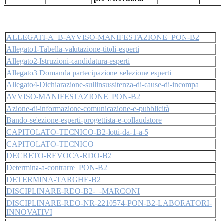
ALLEGATI-A_B-AVVISO-MANIFESTAZIONE_PON-B2
Allegato1-Tabella-valutazione-titoli-esperti
Allegato2-Istruzioni-candidatura-esperti
Allegato3-Domanda-partecipazione-selezione-esperti
Allegato4-Dichiarazione-sullinsussitenza-di-cause-di-incompa
AVVISO-MANIFESTAZIONE_PON-B2
Azione-di-informazione-comunicazione-e-pubblicità
Bando-selezione-esperti-progettista-e-collaudatore
CAPITOLATO-TECNICO-B2-lotti-da-1-a-5
CAPITOLATO-TECNICO
DECRETO-REVOCA-RDO-B2
Determina-a-contrarre_PON-B2
DETERMINA-TARGHE-B2
DISCIPLINARE-RDO-B2-_-MARCONI
DISCIPLINARE-RDO-NR-2210574-PON-B2-LABORATORI-
INNOVATIVI