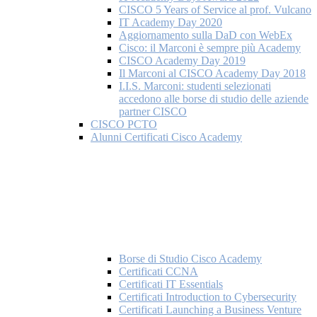
CISCO 5 Years of Service al prof. Vulcano
IT Academy Day 2020
Aggiornamento sulla DaD con WebEx
Cisco: il Marconi è sempre più Academy
CISCO Academy Day 2019
Il Marconi al CISCO Academy Day 2018
I.I.S. Marconi: studenti selezionati
accedono alle borse di studio delle aziende
partner CISCO
CISCO PCTO
Alunni Certificati Cisco Academy
Borse di Studio Cisco Academy
Certificati CCNA
Certificati IT Essentials
Certificati Introduction to Cybersecurity
Certificati Launching a Business Venture