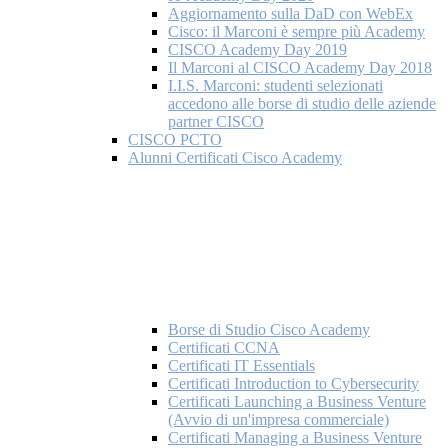
Aggiornamento sulla DaD con WebEx
Cisco: il Marconi è sempre più Academy
CISCO Academy Day 2019
Il Marconi al CISCO Academy Day 2018
I.I.S. Marconi: studenti selezionati
accedono alle borse di studio delle aziende
partner CISCO
CISCO PCTO
Alunni Certificati Cisco Academy
Borse di Studio Cisco Academy
Certificati CCNA
Certificati IT Essentials
Certificati Introduction to Cybersecurity
Certificati Launching a Business Venture
(Avvio di un'impresa commerciale)
Certificati Managing a Business Venture