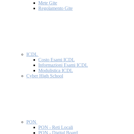
Mete Gite
Regolamento Gite
ICDL
Costo Esami ICDL
Informazioni Esami ICDL
Modulistica ICDL
Cyber High School
PON
PON - Reti Locali
PON - Digital Board