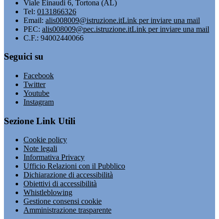
Viale Einaudi 6, Tortona (AL)
Tel:
0131866326
Email:
alis008009@istruzione.it
Link per inviare una mail
PEC:
alis008009@pec.istruzione.it
Link per inviare una mail
C.F.: 94002440066
Seguici su
Facebook
Twitter
Youtube
Instagram
Sezione Link Utili
Cookie policy
Note legali
Informativa Privacy
Ufficio Relazioni con il Pubblico
Dichiarazione di accessibilità
Obiettivi di accessibilità
Whistleblowing
Gestione consensi cookie
Amministrazione trasparente