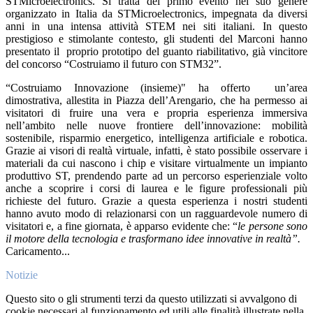
STMicroelectronics. Si tratta del primo evento nel suo genere
organizzato in Italia da STMicroelectronics, impegnata da diversi
anni in una intensa attività STEM nei siti italiani. In questo
prestigioso e stimolante contesto, gli studenti del Marconi hanno
presentato il
proprio prototipo del guanto riabilitativo, già vincitore
del concorso “Costruiamo il futuro con STM32”.
“Costruiamo Innovazione (insieme)" ha offerto
un’area
dimostrativa, allestita in Piazza dell’Arengario, che ha permesso ai
visitatori di fruire una vera e propria esperienza immersiva
nell’ambito nelle nuove frontiere dell’innovazione: mobilità
sostenibile, risparmio energetico, intelligenza artificiale e robotica.
Grazie ai visori di realtà virtuale, infatti, è stato possibile osservare i
materiali da cui nascono i chip e visitare virtualmente un impianto
produttivo ST, prendendo parte ad un percorso esperienziale volto
anche a scoprire i corsi di laurea e le figure professionali più
richieste del futuro. Grazie a questa esperienza i nostri studenti
hanno avuto modo di relazionarsi con un ragguardevole numero di
visitatori e, a fine giornata, è apparso evidente che: “
le persone sono
il motore della tecnologia e trasformano idee innovative in realtà”.
Caricamento...
Notizie
Questo sito o gli strumenti terzi da questo utilizzati si avvalgono di
cookie necessari al funzionamento ed utili alle finalità illustrate nella