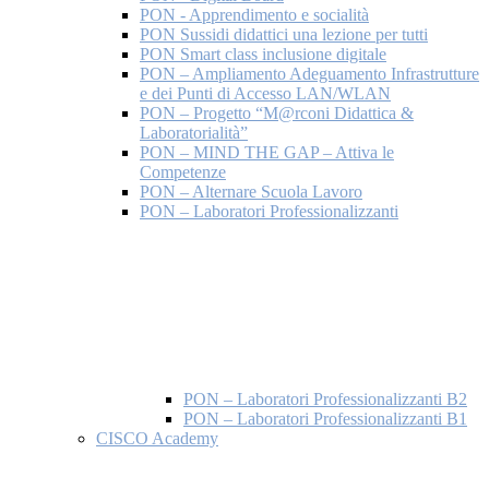
PON - Apprendimento e socialità
PON Sussidi didattici una lezione per tutti
PON Smart class inclusione digitale
PON – Ampliamento Adeguamento Infrastrutture
e dei Punti di Accesso LAN/WLAN
PON – Progetto “M@rconi Didattica &
Laboratorialità”
PON – MIND THE GAP – Attiva le
Competenze
PON – Alternare Scuola Lavoro
PON – Laboratori Professionalizzanti
PON – Laboratori Professionalizzanti B2
PON – Laboratori Professionalizzanti B1
CISCO Academy