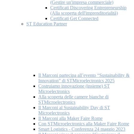
(Gestire un'impresa commerciale)
Certificati Discovering Entrepreneurship
(Alla scoperta dell'imprenditorialità)
Certificati Get Connected
ST Education Partner
Il Marconi partecipa all’evento “Sustainability &
Innovation” di STMicroelectronics 2025
Costruiamo innovazione (insieme) ST
Microelectronics
Alla scoperta delle camere bianche di
STMicroelectronics
Il Marconi al Sustainability Day di ST
Microelectronics
Il Marconi alla Maker Faire Rome
Con STMicroelectronics alla Maker Faire Rome
Smart Logistics - Conferenza 24 maggio 2023