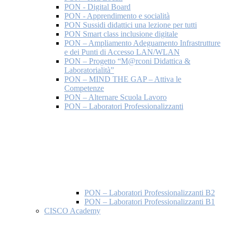
PON - Digital Board
PON - Apprendimento e socialità
PON Sussidi didattici una lezione per tutti
PON Smart class inclusione digitale
PON – Ampliamento Adeguamento Infrastrutture
e dei Punti di Accesso LAN/WLAN
PON – Progetto “M@rconi Didattica &
Laboratorialità”
PON – MIND THE GAP – Attiva le
Competenze
PON – Alternare Scuola Lavoro
PON – Laboratori Professionalizzanti
PON – Laboratori Professionalizzanti B2
PON – Laboratori Professionalizzanti B1
CISCO Academy