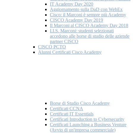
IT Academy Day 2020
Aggiornamento sulla DaD con WebEx
Cisco: il Marconi è sempre più Academy
CISCO Academy Day 2019
Il Marconi al CISCO Academy Day 2018
I.I.S. Marconi: studenti selezionati
accedono alle borse di studio delle aziende
partner CISCO
CISCO PCTO
Alunni Certificati Cisco Academy
Borse di Studio Cisco Academy
Certificati CCNA
Certificati IT Essentials
Certificati Introduction to Cybersecurity
Certificati Launching a Business Venture
(Avvio di un'impresa commerciale)