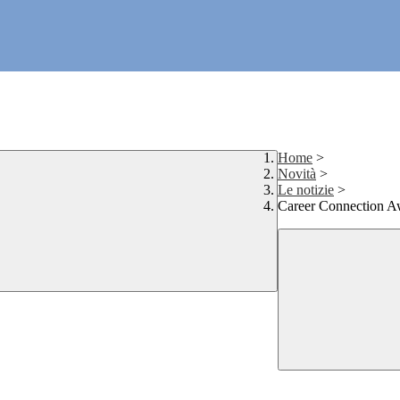
Home
>
Novità
>
Le notizie
>
Career Connection A