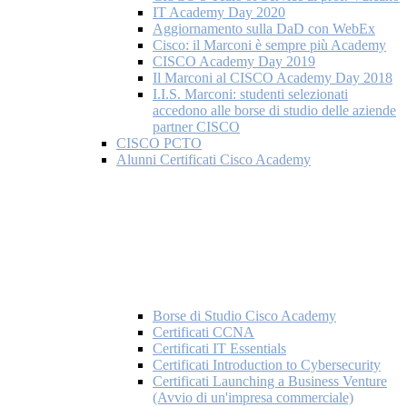
IT Academy Day 2020
Aggiornamento sulla DaD con WebEx
Cisco: il Marconi è sempre più Academy
CISCO Academy Day 2019
Il Marconi al CISCO Academy Day 2018
I.I.S. Marconi: studenti selezionati
accedono alle borse di studio delle aziende
partner CISCO
CISCO PCTO
Alunni Certificati Cisco Academy
Borse di Studio Cisco Academy
Certificati CCNA
Certificati IT Essentials
Certificati Introduction to Cybersecurity
Certificati Launching a Business Venture
(Avvio di un'impresa commerciale)