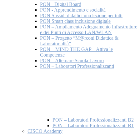
PON - Digital Board
PON - Apprendimento e socialità
PON Sussidi didattici una lezione per tutti
PON Smart class inclusione digitale
PON – Ampliamento Adeguamento Infrastrutture
e dei Punti di Accesso LAN/WLAN
PON – Progetto “M@rconi Didattica &
Laboratorialità”
PON – MIND THE GAP – Attiva le
Competenze
PON – Alternare Scuola Lavoro
PON – Laboratori Professionalizzanti
PON – Laboratori Professionalizzanti B2
PON – Laboratori Professionalizzanti B1
CISCO Academy