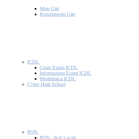
Mete Gite
Regolamento Gite
ICDL
Costo Esami ICDL
Informazioni Esami ICDL
Modulistica ICDL
Cyber High School
PON
PON - Reti Locali