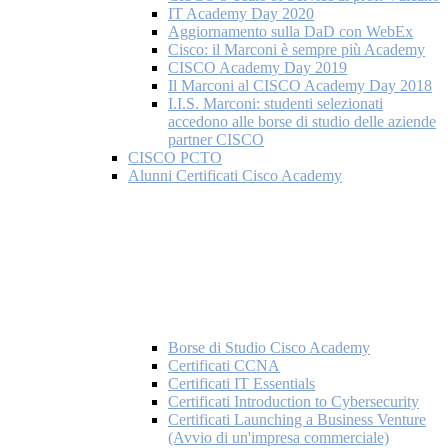
IT Academy Day 2020
Aggiornamento sulla DaD con WebEx
Cisco: il Marconi è sempre più Academy
CISCO Academy Day 2019
Il Marconi al CISCO Academy Day 2018
I.I.S. Marconi: studenti selezionati
accedono alle borse di studio delle aziende
partner CISCO
CISCO PCTO
Alunni Certificati Cisco Academy
Borse di Studio Cisco Academy
Certificati CCNA
Certificati IT Essentials
Certificati Introduction to Cybersecurity
Certificati Launching a Business Venture
(Avvio di un'impresa commerciale)