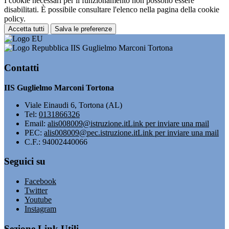
I cookie necessari per il funzionamento non possono essere
disabilitati. È possibile consultare l'elenco nella pagina della cookie
policy.
Accetta tutti
Salva le preferenze
IIS Guglielmo Marconi Tortona
Contatti
IIS Guglielmo Marconi Tortona
Viale Einaudi 6, Tortona (AL)
Tel:
0131866326
Email:
alis008009@istruzione.it
Link per inviare una mail
PEC:
alis008009@pec.istruzione.it
Link per inviare una mail
C.F.: 94002440066
Seguici su
Facebook
Twitter
Youtube
Instagram
Sezione Link Utili