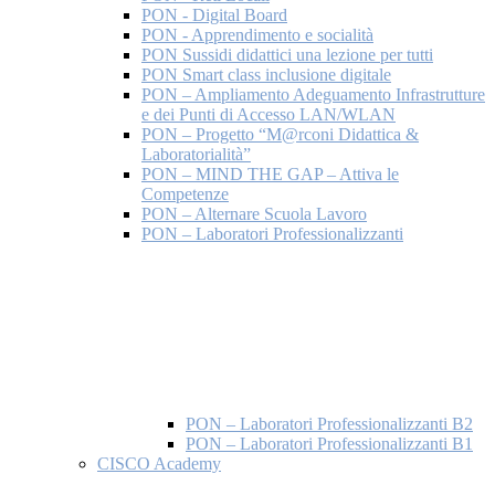
PON - Digital Board
PON - Apprendimento e socialità
PON Sussidi didattici una lezione per tutti
PON Smart class inclusione digitale
PON – Ampliamento Adeguamento Infrastrutture
e dei Punti di Accesso LAN/WLAN
PON – Progetto “M@rconi Didattica &
Laboratorialità”
PON – MIND THE GAP – Attiva le
Competenze
PON – Alternare Scuola Lavoro
PON – Laboratori Professionalizzanti
PON – Laboratori Professionalizzanti B2
PON – Laboratori Professionalizzanti B1
CISCO Academy