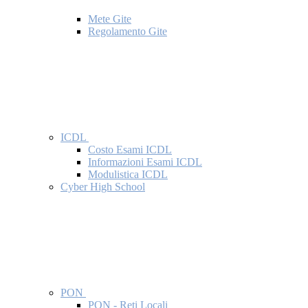
Mete Gite
Regolamento Gite
ICDL
Costo Esami ICDL
Informazioni Esami ICDL
Modulistica ICDL
Cyber High School
PON
PON - Reti Locali