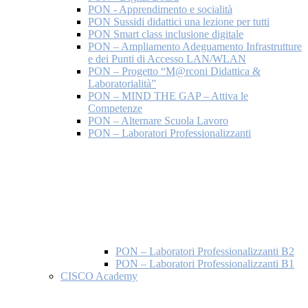
PON - Apprendimento e socialità
PON Sussidi didattici una lezione per tutti
PON Smart class inclusione digitale
PON – Ampliamento Adeguamento Infrastrutture
e dei Punti di Accesso LAN/WLAN
PON – Progetto “M@rconi Didattica &
Laboratorialità”
PON – MIND THE GAP – Attiva le
Competenze
PON – Alternare Scuola Lavoro
PON – Laboratori Professionalizzanti
PON – Laboratori Professionalizzanti B2
PON – Laboratori Professionalizzanti B1
CISCO Academy