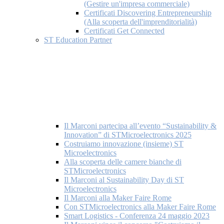
(Gestire un'impresa commerciale)
Certificati Discovering Entrepreneurship
(Alla scoperta dell'imprenditorialità)
Certificati Get Connected
ST Education Partner
Il Marconi partecipa all’evento “Sustainability &
Innovation” di STMicroelectronics 2025
Costruiamo innovazione (insieme) ST
Microelectronics
Alla scoperta delle camere bianche di
STMicroelectronics
Il Marconi al Sustainability Day di ST
Microelectronics
Il Marconi alla Maker Faire Rome
Con STMicroelectronics alla Maker Faire Rome
Smart Logistics - Conferenza 24 maggio 2023