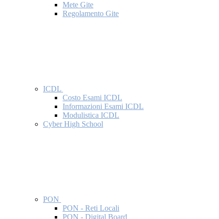
Mete Gite
Regolamento Gite
ICDL
Costo Esami ICDL
Informazioni Esami ICDL
Modulistica ICDL
Cyber High School
PON
PON - Reti Locali
PON - Digital Board