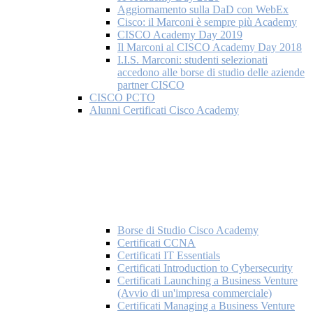
Aggiornamento sulla DaD con WebEx
Cisco: il Marconi è sempre più Academy
CISCO Academy Day 2019
Il Marconi al CISCO Academy Day 2018
I.I.S. Marconi: studenti selezionati
accedono alle borse di studio delle aziende
partner CISCO
CISCO PCTO
Alunni Certificati Cisco Academy
Borse di Studio Cisco Academy
Certificati CCNA
Certificati IT Essentials
Certificati Introduction to Cybersecurity
Certificati Launching a Business Venture
(Avvio di un'impresa commerciale)
Certificati Managing a Business Venture