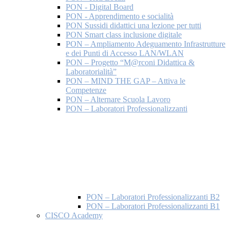
PON - Digital Board
PON - Apprendimento e socialità
PON Sussidi didattici una lezione per tutti
PON Smart class inclusione digitale
PON – Ampliamento Adeguamento Infrastrutture
e dei Punti di Accesso LAN/WLAN
PON – Progetto “M@rconi Didattica &
Laboratorialità”
PON – MIND THE GAP – Attiva le
Competenze
PON – Alternare Scuola Lavoro
PON – Laboratori Professionalizzanti
PON – Laboratori Professionalizzanti B2
PON – Laboratori Professionalizzanti B1
CISCO Academy