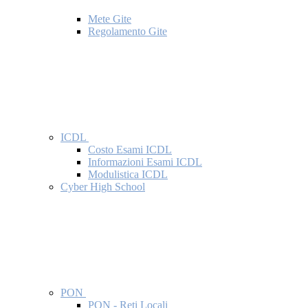
Mete Gite
Regolamento Gite
ICDL
Costo Esami ICDL
Informazioni Esami ICDL
Modulistica ICDL
Cyber High School
PON
PON - Reti Locali