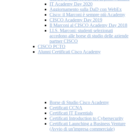
IT Academy Day 2020
Aggiornamento sulla DaD con WebEx
Cisco: il Marconi è sempre più Academy
CISCO Academy Day 2019
Il Marconi al CISCO Academy Day 2018
I.I.S. Marconi: studenti selezionati
accedono alle borse di studio delle aziende
partner CISCO
CISCO PCTO
Alunni Certificati Cisco Academy
Borse di Studio Cisco Academy
Certificati CCNA
Certificati IT Essentials
Certificati Introduction to Cybersecurity
Certificati Launching a Business Venture
(Avvio di un'impresa commerciale)