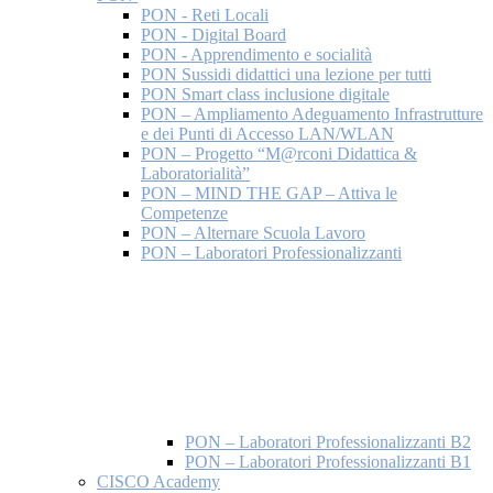
PON - Reti Locali
PON - Digital Board
PON - Apprendimento e socialità
PON Sussidi didattici una lezione per tutti
PON Smart class inclusione digitale
PON – Ampliamento Adeguamento Infrastrutture
e dei Punti di Accesso LAN/WLAN
PON – Progetto “M@rconi Didattica &
Laboratorialità”
PON – MIND THE GAP – Attiva le
Competenze
PON – Alternare Scuola Lavoro
PON – Laboratori Professionalizzanti
PON – Laboratori Professionalizzanti B2
PON – Laboratori Professionalizzanti B1
CISCO Academy