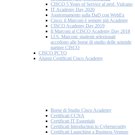
CISCO 5 Years of Service al prof. Vulcano
IT Academy Day 2020
Aggiornamento sulla DaD con WebEx
Cisco: il Marconi è sempre più Academy
CISCO Academy Day 2019
Il Marconi al CISCO Academy Day 2018
I.I.S. Marconi: studenti selezionati
accedono alle borse di studio delle aziende
partner CISCO
CISCO PCTO
Alunni Certificati Cisco Academy
Borse di Studio Cisco Academy
Certificati CCNA
Certificati IT Essentials
Certificati Introduction to Cybersecurity
Certificati Launching a Business Venture