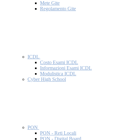
Mete Gite
Regolamento Gite
ICDL
Costo Esami ICDL
Informazioni Esami ICDL
Modulistica ICDL
Cyber High School
PON
PON - Reti Locali
PON - Digital Board