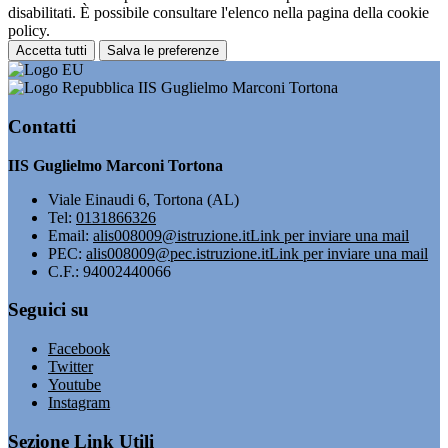
disabilitati. È possibile consultare l'elenco nella pagina della cookie
policy.
Accetta tutti
Salva le preferenze
IIS Guglielmo Marconi Tortona
Contatti
IIS Guglielmo Marconi Tortona
Viale Einaudi 6, Tortona (AL)
Tel:
0131866326
Email:
alis008009@istruzione.it
Link per inviare una mail
PEC:
alis008009@pec.istruzione.it
Link per inviare una mail
C.F.: 94002440066
Seguici su
Facebook
Twitter
Youtube
Instagram
Sezione Link Utili