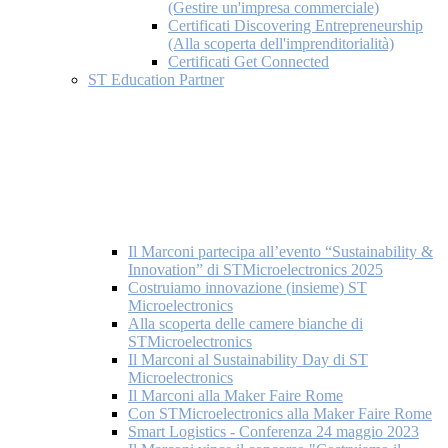
(Gestire un'impresa commerciale)
Certificati Discovering Entrepreneurship
(Alla scoperta dell'imprenditorialità)
Certificati Get Connected
ST Education Partner
Il Marconi partecipa all’evento “Sustainability &
Innovation” di STMicroelectronics 2025
Costruiamo innovazione (insieme) ST
Microelectronics
Alla scoperta delle camere bianche di
STMicroelectronics
Il Marconi al Sustainability Day di ST
Microelectronics
Il Marconi alla Maker Faire Rome
Con STMicroelectronics alla Maker Faire Rome
Smart Logistics - Conferenza 24 maggio 2023