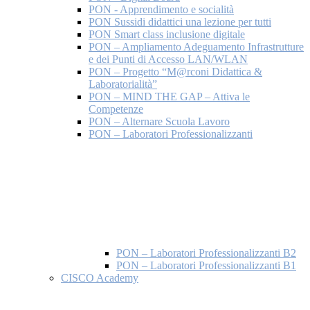
PON - Apprendimento e socialità
PON Sussidi didattici una lezione per tutti
PON Smart class inclusione digitale
PON – Ampliamento Adeguamento Infrastrutture
e dei Punti di Accesso LAN/WLAN
PON – Progetto “M@rconi Didattica &
Laboratorialità”
PON – MIND THE GAP – Attiva le
Competenze
PON – Alternare Scuola Lavoro
PON – Laboratori Professionalizzanti
PON – Laboratori Professionalizzanti B2
PON – Laboratori Professionalizzanti B1
CISCO Academy