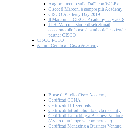
Aggiornamento sulla DaD con WebEx
Cisco: il Marconi è sempre più Academy
CISCO Academy Day 2019
Il Marconi al CISCO Academy Day 2018
I.I.S. Marconi: studenti selezionati
accedono alle borse di studio delle aziende
partner CISCO
CISCO PCTO
Alunni Certificati Cisco Academy
Borse di Studio Cisco Academy
Certificati CCNA
Certificati IT Essentials
Certificati Introduction to Cybersecurity
Certificati Launching a Business Venture
(Avvio di un'impresa commerciale)
Certificati Managing a Business Venture