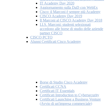
IT Academy Day 2020
Aggiornamento sulla DaD con WebEx
Cisco: il Marconi è sempre più Academy
CISCO Academy Day 2019
Il Marconi al CISCO Academy Day 2018
I.I.S. Marconi: studenti selezionati
accedono alle borse di studio delle aziende
partner CISCO
CISCO PCTO
Alunni Certificati Cisco Academy
Borse di Studio Cisco Academy
Certificati CCNA
Certificati IT Essentials
Certificati Introduction to Cybersecurity
Certificati Launching a Business Venture
(Avvio di un'impresa commerciale)