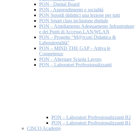
PON - Digital Board
PON - Apprendimento e socialità
PON Sussidi didattici una lezione per tutti
PON Smart class inclusione digitale
PON – Ampliamento Adeguamento Infrastrutture
e dei Punti di Accesso LAN/WLAN
PON – Progetto “M@rconi Didattica &
Laboratorialità”
PON – MIND THE GAP – Attiva le
Competenze
PON – Alternare Scuola Lavoro
PON – Laboratori Professionalizzanti
PON – Laboratori Professionalizzanti B2
PON – Laboratori Professionalizzanti B1
CISCO Academy