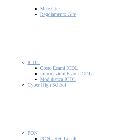
Mete Gite
Regolamento Gite
ICDL
Costo Esami ICDL
Informazioni Esami ICDL
Modulistica ICDL
Cyber High School
PON
PON - Reti Locali