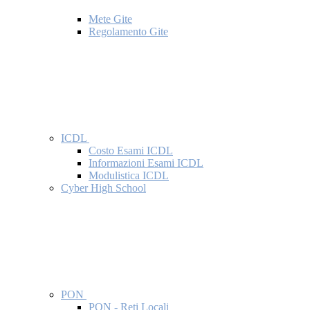
Mete Gite
Regolamento Gite
ICDL
Costo Esami ICDL
Informazioni Esami ICDL
Modulistica ICDL
Cyber High School
PON
PON - Reti Locali