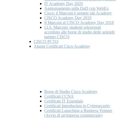
IT Academy Day 2020
Aggiornamento sulla DaD con WebEx
Cisco: il Marconi è sempre più Academy
CISCO Academy Day 2019
Il Marconi al CISCO Academy Day 2018
I.I.S. Marconi: studenti selezionati
accedono alle borse di studio delle aziende
partner CISCO
CISCO PCTO
Alunni Certificati Cisco Academy
Borse di Studio Cisco Academy
Certificati CCNA
Certificati IT Essentials
Certificati Introduction to Cybersecurity
Certificati Launching a Business Venture
(Avvio di un'impresa commerciale)