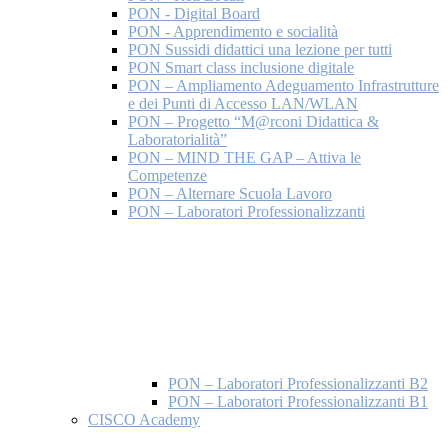
PON - Digital Board
PON - Apprendimento e socialità
PON Sussidi didattici una lezione per tutti
PON Smart class inclusione digitale
PON – Ampliamento Adeguamento Infrastrutture
e dei Punti di Accesso LAN/WLAN
PON – Progetto “M@rconi Didattica &
Laboratorialità”
PON – MIND THE GAP – Attiva le
Competenze
PON – Alternare Scuola Lavoro
PON – Laboratori Professionalizzanti
PON – Laboratori Professionalizzanti B2
PON – Laboratori Professionalizzanti B1
CISCO Academy