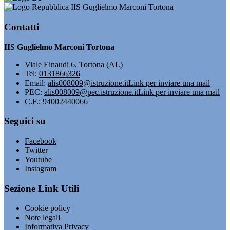
IIS Guglielmo Marconi Tortona
Contatti
IIS Guglielmo Marconi Tortona
Viale Einaudi 6, Tortona (AL)
Tel:
0131866326
Email:
alis008009@istruzione.it
Link per inviare una mail
PEC:
alis008009@pec.istruzione.it
Link per inviare una mail
C.F.: 94002440066
Seguici su
Facebook
Twitter
Youtube
Instagram
Sezione Link Utili
Cookie policy
Note legali
Informativa Privacy