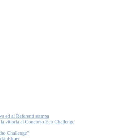
ws ed ai Referenti stampa
a vittoria al Concorso Eco Challenge
Echo Challenge”
PerkinElmer