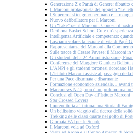
Generazione Z e Parità di Genere: dibattito c
Il Marconi protagonista del progetto “Le let
I Supereroi si tengono per mano e… mangian
Nuovo defibrillatore per il Marconi
Un “Like” per il Marconi - Conosci il nostr
Derthona Basket School Cup: un’esperienza 
Intelligenza Artificiale e competenze: quando
Lasciami volare: la lezione di vita di Papà G
Rappresentanza del Marconi alla Commemoraz
Sulle tracce di Cesare Pavese: il Marconi in
Gli studenti della 2^ Amministrazione, Fina
Conferenze del Maggiore Gianluca Bellotti a
L’ANPI e gli studenti tortonesi ricordano H
L’Istituto Marconi assiste al passaggio del
Per una Pace disarmata e disarmante
Formazione economico-aziendale… avanti tu
Marconews N.12, non è un profumo ma un’
Conclusi gli Open Day all’Istituto Marconi
Star Crossed-Lovers
Imprenditoria a Tortona: una Storia di Famig
Un bellissimo viaggio alla ricerca della solid
Trekking delle classi quarte nel golfo di Por
Giornata FAI per le Scuole
Il Marconi vola ad Oxford
Visita ad Arona e al Centro Amazon di Nov