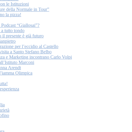
on le Istituzioni
ture della Normale in Tour”
o la pizza!
o Podcast “Giallosai”?
a tutto tondo
 il presente è già futuro
ianpietro
ione per l’eccidio al Castello
 visita a Santo Stefano Belbo
nza e Marketing incontrano Carlo Volpi
ll’Istituto Marconi
anna Arendt
la Fiamma Olimpica
tta!
esperienza
lia
arietà
tofino
ara