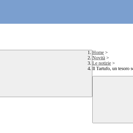
Home
>
Novità
>
Le notizie
>
Il Tartufo, un tesoro 