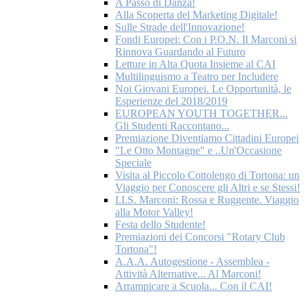
A Passo di Danza!
Alla Scoperta del Marketing Digitale!
Sulle Strade dell'Innovazione!
Fondi Europei: Con i P.O.N. Il Marconi si
Rinnova Guardando al Futuro
Letture in Alta Quota Insieme al CAI
Multilinguismo a Teatro per Includere
Noi Giovani Europei. Le Opportunità, le
Esperienze del 2018/2019
EUROPEAN YOUTH TOGETHER...
Gli Studenti Raccontano...
Premiazione Diventiamo Cittadini Europei
"Le Otto Montagne" e ..Un'Occasione
Speciale
Visita al Piccolo Cottolengo di Tortona: un
Viaggio per Conoscere gli Altri e se Stessi!
I.I.S. Marconi: Rossa e Ruggente. Viaggio
alla Motor Valley!
Festa dello Studente!
Premiazioni dei Concorsi "Rotary Club
Tortona"!
A.A.A. Autogestione - Assemblea -
Attività Alternative... Al Marconi!
Arrampicare a Scuola... Con il CAI!