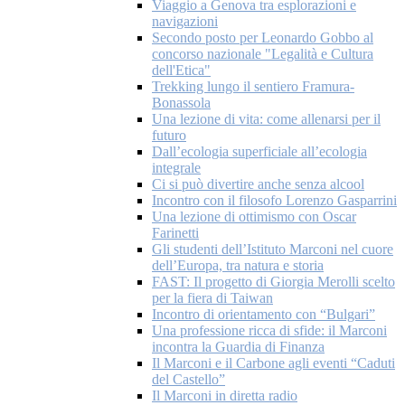
Viaggio a Genova tra esplorazioni e
navigazioni
Secondo posto per Leonardo Gobbo al
concorso nazionale "Legalità e Cultura
dell'Etica"
Trekking lungo il sentiero Framura-
Bonassola
Una lezione di vita: come allenarsi per il
futuro
Dall’ecologia superficiale all’ecologia
integrale
Ci si può divertire anche senza alcool
Incontro con il filosofo Lorenzo Gasparrini
Una lezione di ottimismo con Oscar
Farinetti
Gli studenti dell’Istituto Marconi nel cuore
dell’Europa, tra natura e storia
FAST: Il progetto di Giorgia Merolli scelto
per la fiera di Taiwan
Incontro di orientamento con “Bulgari”
Una professione ricca di sfide: il Marconi
incontra la Guardia di Finanza
Il Marconi e il Carbone agli eventi “Caduti
del Castello”
Il Marconi in diretta radio