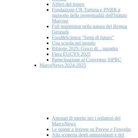
Alfieri del futuro
Fondazione CR Tortona e PNRR a
supporto della progettualità dell'Istituto
Marconi
Full immersion nella natura del Beigua
Geopark
Food&Science “Semi di futuro”
Una scuola nel mondo
Bibione 2025: Gioco di…squadra
Fiera EUCYS 2025
Partecipazione al Convegno SIPBC
MarcoNews 2024-2025
Attestati di merito per i redattori del
MarcoNews
Le quinte a lezione su Pavese e Fenoglio
Alla scoperta degli antiossidanti e del