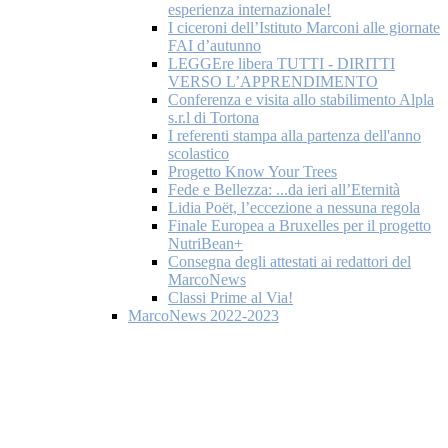
esperienza internazionale!
I ciceroni dell’Istituto Marconi alle giornate
FAI d’autunno
LEGGEre libera TUTTI - DIRITTI
VERSO L’APPRENDIMENTO
Conferenza e visita allo stabilimento Alpla
s.r.l di Tortona
I referenti stampa alla partenza dell'anno
scolastico
Progetto Know Your Trees
Fede e Bellezza: ...da ieri all’Eternità
Lidia Poët, l’eccezione a nessuna regola
Finale Europea a Bruxelles per il progetto
NutriBean+
Consegna degli attestati ai redattori del
MarcoNews
Classi Prime al Via!
MarcoNews 2022-2023