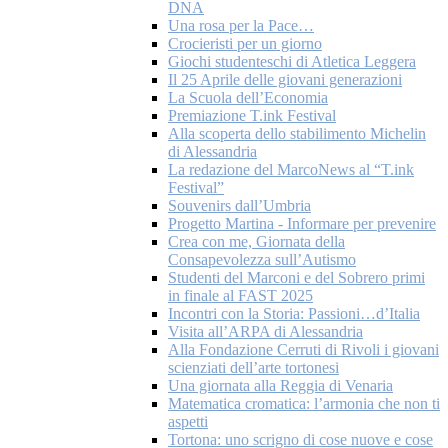
DNA
Una rosa per la Pace…
Crocieristi per un giorno
Giochi studenteschi di Atletica Leggera
Il 25 Aprile delle giovani generazioni
La Scuola dell’Economia
Premiazione T.ink Festival
Alla scoperta dello stabilimento Michelin
di Alessandria
La redazione del MarcoNews al “T.ink
Festival”
Souvenirs dall’Umbria
Progetto Martina - Informare per prevenire
Crea con me, Giornata della
Consapevolezza sull’Autismo
Studenti del Marconi e del Sobrero primi
in finale al FAST 2025
Incontri con la Storia: Passioni…d’Italia
Visita all’ARPA di Alessandria
Alla Fondazione Cerruti di Rivoli i giovani
scienziati dell’arte tortonesi
Una giornata alla Reggia di Venaria
Matematica cromatica: l’armonia che non ti
aspetti
Tortona: uno scrigno di cose nuove e cose