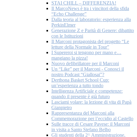
STAI CHILL – DIFFERENZIA!
Il MarcoNews è tra i vincitori della sfida
“Echo Challenge”
Dalla teoria al laboratorio: esperienza alla
PerkinElmer
Generazione Z e Parità di Genere: dibattito
con le Istituzioni
Il Marconi protagonista del progetto “Le
letture della Normale in Tour”
I Supereroi si tengono per mano e…
mangiano la pizza!
Nuovo defibrillatore per il Marconi
Un “Like” per il Marconi - Conosci il
nostro Podcast “Giallosai”?
Derthona Basket School Cup:
un’esperienza a tutto tondo
Intelligenza Artificiale e competenze:
quando il presente è già futuro
Lasciami volare: la lezione di vita di Papà
Gianpietro
Rappresentanza del Marconi alla
Commemorazione per l’eccidio al Castello
Sulle tracce di Cesare Pavese: il Marconi
in visita a Santo Stefano Belbo
Gli studenti della 2^ Amministrazione,