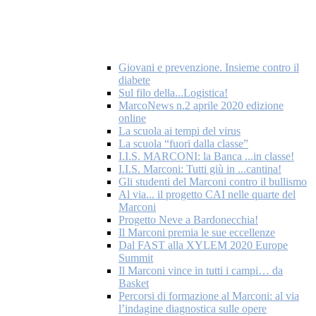
Giovani e prevenzione. Insieme contro il
diabete
Sul filo della...Logistica!
MarcoNews n.2 aprile 2020 edizione
online
La scuola ai tempi del virus
La scuola “fuori dalla classe”
I.I.S. MARCONI: la Banca ...in classe!
I.I.S. Marconi: Tutti giù in ...cantina!
Gli studenti del Marconi contro il bullismo
Al via... il progetto CAI nelle quarte del
Marconi
Progetto Neve a Bardonecchia!
Il Marconi premia le sue eccellenze
Dal FAST alla XYLEM 2020 Europe
Summit
Il Marconi vince in tutti i campi… da
Basket
Percorsi di formazione al Marconi: al via
l’indagine diagnostica sulle opere