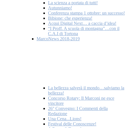
La scienza a portata di tutti!
Autunniamo!
Conferenza stampa 1 ottobre: un successo!
Bibione: che esperienza!
Acqui Digital Next… a caccia d’idea!
“I Proff. A scuola di montagna”…con il
C.A.I di Tortona
MarcoNews 2018-2019
La bellezza salverà il mondo…salviamo la
bellezza!
Concorso Rotary: Il Marconi ne esce
vincitore
26° Convegno: I Commenti della
Redazione
Una Cena...Lions!
Festival delle Conoscenze!