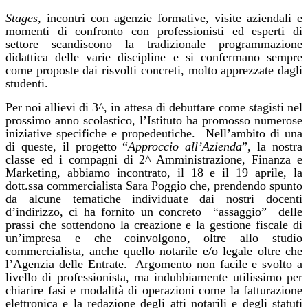
Stages
, incontri con agenzie formative, visite aziendali e
momenti di confronto con professionisti ed esperti di
settore scandiscono la tradizionale programmazione
didattica delle varie discipline e si confermano sempre
come proposte dai risvolti concreti, molto apprezzate dagli
studenti.
Per noi allievi di 3^, in attesa di debuttare come stagisti nel
prossimo anno scolastico, l’Istituto ha promosso numerose
iniziative specifiche e propedeutiche.
Nell’ambito di una
di queste, il progetto “
Approccio all’Azienda
”, la nostra
classe ed i compagni di 2^ Amministrazione, Finanza e
Marketing, abbiamo incontrato, il 18 e il 19 aprile, la
dott.ssa commercialista Sara Poggio che, prendendo spunto
da alcune tematiche individuate dai nostri docenti
d’indirizzo, ci ha fornito un concreto
“assaggio”
delle
prassi che sottendono la creazione e la gestione fiscale di
un’impresa e che coinvolgono, oltre allo studio
commercialista, anche quello notarile e/o legale oltre che
l’Agenzia delle Entrate.
Argomento non facile e svolto a
livello di professionista, ma indubbiamente utilissimo per
chiarire fasi e modalità di operazioni come la fatturazione
elettronica e la redazione degli atti notarili e degli statuti