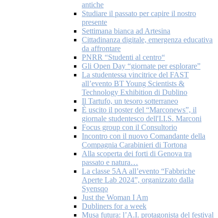
antiche
Studiare il passato per capire il nostro
presente
Settimana bianca ad Artesina
Cittadinanza digitale, emergenza educativa
da affrontare
PNRR “Studenti al centro“
Gli Open Day “giornate per esplorare”
La studentessa vincitrice del FAST
all’evento BT Young Scientists &
Technology Exhibition di Dublino
Il Tartufo, un tesoro sotterraneo
È uscito il poster del “Marconews”, il
giornale studentesco dell'I.I.S. Marconi
Focus group con il Consultorio
Incontro con il nuovo Comandante della
Compagnia Carabinieri di Tortona
Alla scoperta dei forti di Genova tra
passato e natura…
La classe 5AA all’evento “Fabbriche
Aperte Lab 2024”, organizzato dalla
Syensqo
Just the Woman I Am
Dubliners for a week
Musa futura: l’A.I. protagonista del festival