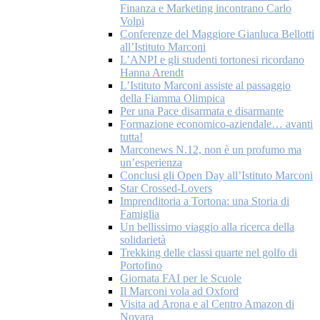
Finanza e Marketing incontrano Carlo
Volpi
Conferenze del Maggiore Gianluca Bellotti
all’Istituto Marconi
L’ANPI e gli studenti tortonesi ricordano
Hanna Arendt
L’Istituto Marconi assiste al passaggio
della Fiamma Olimpica
Per una Pace disarmata e disarmante
Formazione economico-aziendale… avanti
tutta!
Marconews N.12, non è un profumo ma
un’esperienza
Conclusi gli Open Day all’Istituto Marconi
Star Crossed-Lovers
Imprenditoria a Tortona: una Storia di
Famiglia
Un bellissimo viaggio alla ricerca della
solidarietà
Trekking delle classi quarte nel golfo di
Portofino
Giornata FAI per le Scuole
Il Marconi vola ad Oxford
Visita ad Arona e al Centro Amazon di
Novara