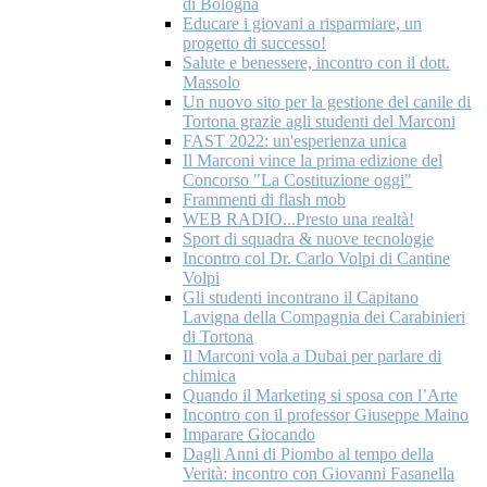
di Bologna
Educare i giovani a risparmiare, un
progetto di successo!
Salute e benessere, incontro con il dott.
Massolo
Un nuovo sito per la gestione del canile di
Tortona grazie agli studenti del Marconi
FAST 2022: un'esperienza unica
Il Marconi vince la prima edizione del
Concorso "La Costituzione oggi"
Frammenti di flash mob
WEB RADIO...Presto una realtà!
Sport di squadra & nuove tecnologie
Incontro col Dr. Carlo Volpi di Cantine
Volpi
Gli studenti incontrano il Capitano
Lavigna della Compagnia dei Carabinieri
di Tortona
Il Marconi vola a Dubai per parlare di
chimica
Quando il Marketing si sposa con l’Arte
Incontro con il professor Giuseppe Maino
Imparare Giocando
Dagli Anni di Piombo al tempo della
Verità: incontro con Giovanni Fasanella