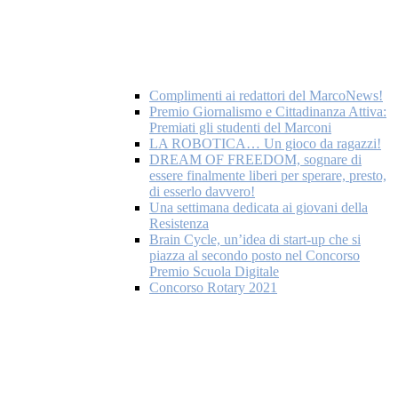
Complimenti ai redattori del MarcoNews!
Premio Giornalismo e Cittadinanza Attiva:
Premiati gli studenti del Marconi
LA ROBOTICA… Un gioco da ragazzi!
DREAM OF FREEDOM, sognare di
essere finalmente liberi per sperare, presto,
di esserlo davvero!
Una settimana dedicata ai giovani della
Resistenza
Brain Cycle, un’idea di start-up che si
piazza al secondo posto nel Concorso
Premio Scuola Digitale
Concorso Rotary 2021