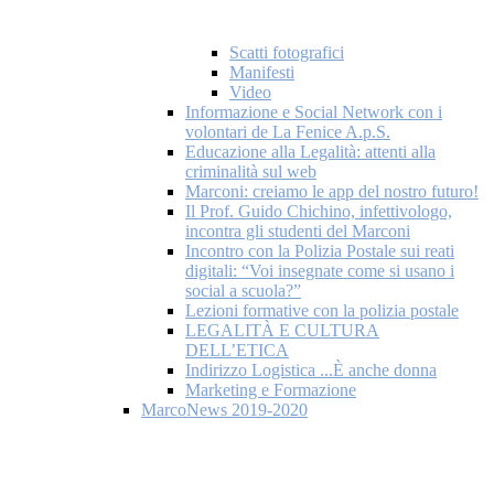
Scatti fotografici
Manifesti
Video
Informazione e Social Network con i
volontari de La Fenice A.p.S.
Educazione alla Legalità: attenti alla
criminalità sul web
Marconi: creiamo le app del nostro futuro!
Il Prof. Guido Chichino, infettivologo,
incontra gli studenti del Marconi
Incontro con la Polizia Postale sui reati
digitali: “Voi insegnate come si usano i
social a scuola?”
Lezioni formative con la polizia postale
LEGALITÀ E CULTURA
DELL’ETICA
Indirizzo Logistica ...È anche donna
Marketing e Formazione
MarcoNews 2019-2020