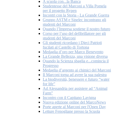
A scuola con...la Banca
Studentesse del Marconi a Villa Pomela
per il progetto Rypen
Incontri con la Storia - La Grande Guerra
Gruppo ASTM e Sinelec incontrano gli
studenti del Marconi
Quando l’Impresa sostiene il nostro futuro
Corso per l’uso del defibrillatore per gli
studenti del Marconi
Gli studenti ricordano i Dieci Patrioti
fucilati al Castello di Tortona
Medaglia d’oro per Marco Benevento
La Grande Bellezza, una visione diversa
Quando la Scienza sbaglia e...comincia il
Progresso
Medaglia d’argento ai chimici del Marconi
Il Marconi torna ad avere la sua palestra
La biodiversità, benessere e futuro “water
for life”
Ad Alessandria per assistere ad “Animal
Farm”
Incontro con il Capitano Lavigna
Nuova edizione online del MarcoNews
Porte aperte al Marconi per l'Open Day
Letture Fenogliane presso la Scuola