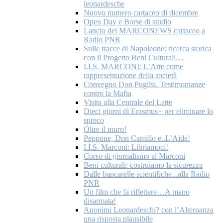
leonardesche
Nuovo numero cartaceo di dicembre
Open Day e Borse di studio
Lancio del MARCONEWS cartaceo a
Radio PNR
Sulle tracce di Napoleone: ricerca storica
con il Progetto Beni Culturali…
I.I.S. MARCONI: L’Arte come
rappresentazione della società
Convegno Don Puglisi. Testimonianze
contro la Mafia
Visita alla Centrale del Latte
Dieci giorni di Erasmus+ per eliminare lo
spreco
Oltre il muro!
Peppone, Don Camillo e..L’Aida!
I.I.S. Marconi: Libriamoci!
Corso di giornalismo al Marconi
Beni culturali: costruiamo la sicurezza
Dalle bancarelle scientifiche...alla Radio
PNR
Un film che fa riflettere…A mano
disarmata!
Anonimi Leonardeschi? con l’Alternanza
una risposta plausibile