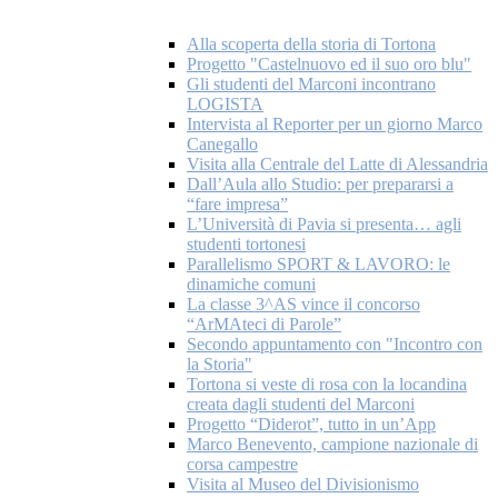
Alla scoperta della storia di Tortona
Progetto "Castelnuovo ed il suo oro blu"
Gli studenti del Marconi incontrano
LOGISTA
Intervista al Reporter per un giorno Marco
Canegallo
Visita alla Centrale del Latte di Alessandria
Dall’Aula allo Studio: per prepararsi a
“fare impresa”
L’Università di Pavia si presenta… agli
studenti tortonesi
Parallelismo SPORT & LAVORO: le
dinamiche comuni
La classe 3^AS vince il concorso
“ArMAteci di Parole”
Secondo appuntamento con "Incontro con
la Storia"
Tortona si veste di rosa con la locandina
creata dagli studenti del Marconi
Progetto “Diderot”, tutto in un’App
Marco Benevento, campione nazionale di
corsa campestre
Visita al Museo del Divisionismo