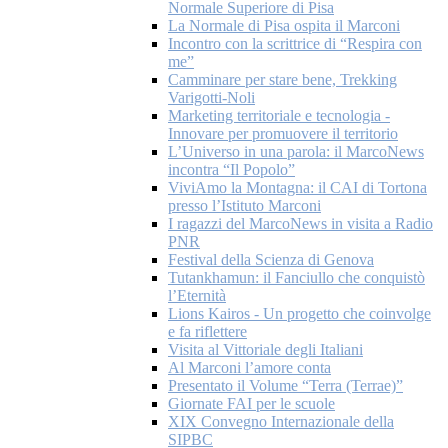
Normale Superiore di Pisa
La Normale di Pisa ospita il Marconi
Incontro con la scrittrice di “Respira con
me”
Camminare per stare bene, Trekking
Varigotti-Noli
Marketing territoriale e tecnologia -
Innovare per promuovere il territorio
L’Universo in una parola: il MarcoNews
incontra “Il Popolo”
ViviAmo la Montagna: il CAI di Tortona
presso l’Istituto Marconi
I ragazzi del MarcoNews in visita a Radio
PNR
Festival della Scienza di Genova
Tutankhamun: il Fanciullo che conquistò
l’Eternità
Lions Kairos - Un progetto che coinvolge
e fa riflettere
Visita al Vittoriale degli Italiani
Al Marconi l’amore conta
Presentato il Volume “Terra (Terrae)”
Giornate FAI per le scuole
XIX Convegno Internazionale della
SIPBC