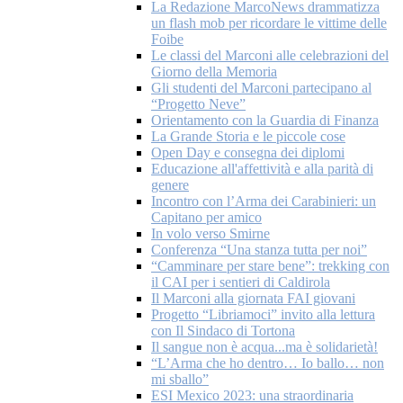
La Redazione MarcoNews drammatizza
un flash mob per ricordare le vittime delle
Foibe
Le classi del Marconi alle celebrazioni del
Giorno della Memoria
Gli studenti del Marconi partecipano al
“Progetto Neve”
Orientamento con la Guardia di Finanza
La Grande Storia e le piccole cose
Open Day e consegna dei diplomi
Educazione all'affettività e alla parità di
genere
Incontro con l’Arma dei Carabinieri: un
Capitano per amico
In volo verso Smirne
Conferenza “Una stanza tutta per noi”
“Camminare per stare bene”: trekking con
il CAI per i sentieri di Caldirola
Il Marconi alla giornata FAI giovani
Progetto “Libriamoci” invito alla lettura
con Il Sindaco di Tortona
Il sangue non è acqua...ma è solidarietà!
“L’Arma che ho dentro… Io ballo… non
mi sballo”
ESI Mexico 2023: una straordinaria