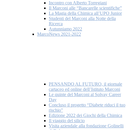
Incontro con Alberto Torregiani
Il Marconi alle “Bancarelle scientifiche”
La Magia della Chimica all’UPO Junior
Studenti del Marconi alla Notte della
Ricerca
Autunniamo 2022
MarcoNews 2021-2022
PENSANDO AL FUTURO, il giornale
cartaceo ed online dell’Istituto Marconi
Le quinte del Marconi al Solvay Career
Day
Concluso il progetto “Diabete riduci il tuo
rischio”
Edizione 2022 dei Giochi della Chimica
Il viaggio del silicio
Visita aziendale alla fondazione Golinelli