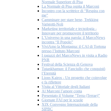
Normale Superiore di Pisa
La Normale di Pisa ospita il Marconi
Incontro con la scrittrice di “Respira con
me”
Camminare per stare bene, Trekking
Varigotti-Noli
Marketing territoriale e tecnologia -
Innovare per promuovere il territorio
L’Universo in una parola: il MarcoNews
incontra “Il Popolo”
ViviAmo la Montagna: il CAI di Tortona
presso l’Istituto Marconi
I ragazzi del MarcoNews in visita a Radio
PNR
Festival della Scienza di Genova
Tutankhamun: il Fanciullo che conquistò
l’Eternità
Lions Kairos - Un progetto che coinvolge
e fa riflettere
Visita al Vittoriale degli Italiani
Al Marconi l’amore conta
Presentato il Volume “Terra (Terrae)”
Giornate FAI per le scuole
XIX Convegno Internazionale della
SIPBC