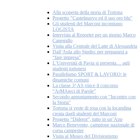
Alla scoperta della storia di Tortona
Progetto "Castelnuovo ed il suo oro blu"
Gli studenti del Marconi incontrano
LOGISTA
Intervista al Reporter per un giorno Marco
Canegallo
Visita alla Centrale del Latte di Alessandria
Dall’Aula allo Studio: per prepararsi a
“fare impresa”
L’Università di Pavia si presenta… agli
studenti tortonesi
Parallelismo SPORT & LAVORO: le
dinamiche comuni
La classe 3^AS vince il concorso
“ArMAteci di Parole”
Secondo appuntamento con "Incontro con
la Storia"
Tortona si veste di rosa con la locandina
creata dagli studenti del Marconi
Progetto “Diderot”, tutto in un’App
Marco Benevento, campione nazionale di
corsa campestre
Visita al Museo del Divisionismo