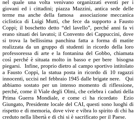
nel quale una volta venivano organizzati eventi per i
giovani ed i cittadini; piazza Mazzini, antica sede delle
terme ma anche della famosa associazione meccanica
ciclistica di Luigi Mutti, che fece da supporto a Fausto
Coppi; il boschetto detto “del lavello”, perché anni fa vi
erano situati dei lavatoi; il Convento dei Cappuccini, dove
si trova la bellissima panchina fatta a forma di matite
realizzata da un gruppo di studenti in ricordo della loro
professoressa di arte e la fontanina del Gobbo, chiamata
così perché è situata molto in basso e per bere bisogna
piegarsi. Infine, proprio dietro al campo sportivo intitolato
a Fausto Coppi, la statua posta in ricordo di 10 ragazzi
innocenti, uccisi nel febbraio 1945 dalle brigate nere. Qui
abbiamo sostato per un intenso momento di riflessione,
perché, come il Viale degli Olmi, che celebra i caduti della
Prima Guerra Mondiale, e come ci ha ricordato Ezio
Giungato, Presidente locale del CAI, questi sono luoghi di
rispetto e di memoria, dove vive e vibra lo spirito di chi ha
creduto nella libertà e di chi si è sacrificato per il Paese.