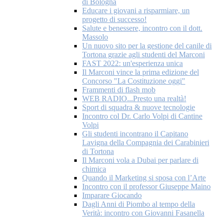
di Bologna
Educare i giovani a risparmiare, un
progetto di successo!
Salute e benessere, incontro con il dott.
Massolo
Un nuovo sito per la gestione del canile di
Tortona grazie agli studenti del Marconi
FAST 2022: un'esperienza unica
Il Marconi vince la prima edizione del
Concorso "La Costituzione oggi"
Frammenti di flash mob
WEB RADIO...Presto una realtà!
Sport di squadra & nuove tecnologie
Incontro col Dr. Carlo Volpi di Cantine
Volpi
Gli studenti incontrano il Capitano
Lavigna della Compagnia dei Carabinieri
di Tortona
Il Marconi vola a Dubai per parlare di
chimica
Quando il Marketing si sposa con l’Arte
Incontro con il professor Giuseppe Maino
Imparare Giocando
Dagli Anni di Piombo al tempo della
Verità: incontro con Giovanni Fasanella