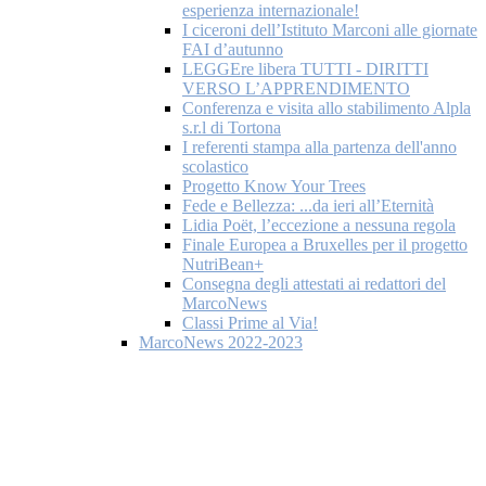
esperienza internazionale!
I ciceroni dell’Istituto Marconi alle giornate
FAI d’autunno
LEGGEre libera TUTTI - DIRITTI
VERSO L’APPRENDIMENTO
Conferenza e visita allo stabilimento Alpla
s.r.l di Tortona
I referenti stampa alla partenza dell'anno
scolastico
Progetto Know Your Trees
Fede e Bellezza: ...da ieri all’Eternità
Lidia Poët, l’eccezione a nessuna regola
Finale Europea a Bruxelles per il progetto
NutriBean+
Consegna degli attestati ai redattori del
MarcoNews
Classi Prime al Via!
MarcoNews 2022-2023