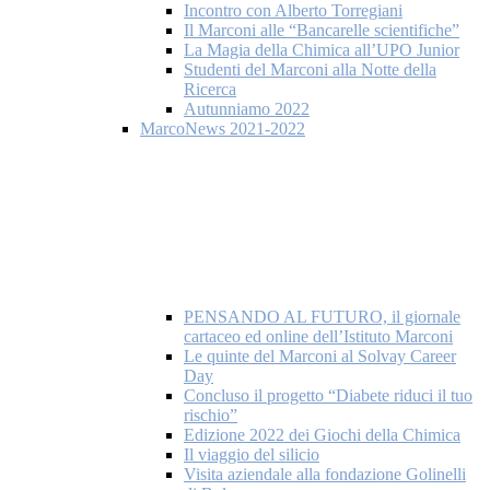
Incontro con Alberto Torregiani
Il Marconi alle “Bancarelle scientifiche”
La Magia della Chimica all’UPO Junior
Studenti del Marconi alla Notte della
Ricerca
Autunniamo 2022
MarcoNews 2021-2022
PENSANDO AL FUTURO, il giornale
cartaceo ed online dell’Istituto Marconi
Le quinte del Marconi al Solvay Career
Day
Concluso il progetto “Diabete riduci il tuo
rischio”
Edizione 2022 dei Giochi della Chimica
Il viaggio del silicio
Visita aziendale alla fondazione Golinelli