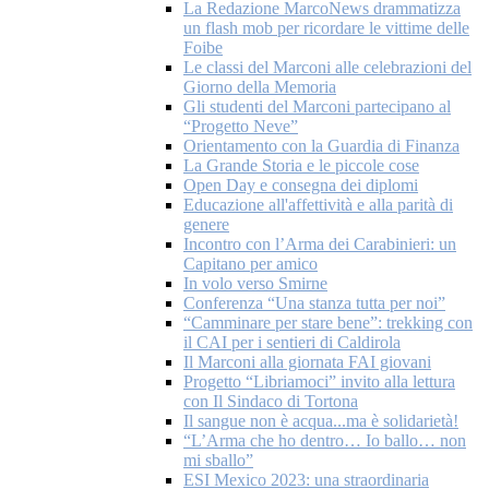
La Redazione MarcoNews drammatizza
un flash mob per ricordare le vittime delle
Foibe
Le classi del Marconi alle celebrazioni del
Giorno della Memoria
Gli studenti del Marconi partecipano al
“Progetto Neve”
Orientamento con la Guardia di Finanza
La Grande Storia e le piccole cose
Open Day e consegna dei diplomi
Educazione all'affettività e alla parità di
genere
Incontro con l’Arma dei Carabinieri: un
Capitano per amico
In volo verso Smirne
Conferenza “Una stanza tutta per noi”
“Camminare per stare bene”: trekking con
il CAI per i sentieri di Caldirola
Il Marconi alla giornata FAI giovani
Progetto “Libriamoci” invito alla lettura
con Il Sindaco di Tortona
Il sangue non è acqua...ma è solidarietà!
“L’Arma che ho dentro… Io ballo… non
mi sballo”
ESI Mexico 2023: una straordinaria