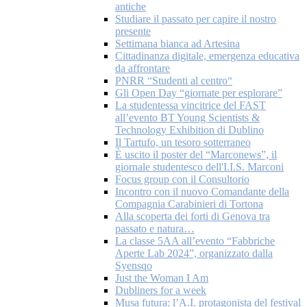
antiche
Studiare il passato per capire il nostro
presente
Settimana bianca ad Artesina
Cittadinanza digitale, emergenza educativa
da affrontare
PNRR “Studenti al centro“
Gli Open Day “giornate per esplorare”
La studentessa vincitrice del FAST
all’evento BT Young Scientists &
Technology Exhibition di Dublino
Il Tartufo, un tesoro sotterraneo
È uscito il poster del “Marconews”, il
giornale studentesco dell'I.I.S. Marconi
Focus group con il Consultorio
Incontro con il nuovo Comandante della
Compagnia Carabinieri di Tortona
Alla scoperta dei forti di Genova tra
passato e natura…
La classe 5AA all’evento “Fabbriche
Aperte Lab 2024”, organizzato dalla
Syensqo
Just the Woman I Am
Dubliners for a week
Musa futura: l’A.I. protagonista del festival