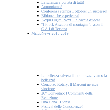
La scienza a portata di tutti!
Autunniamo!
Conferenza stampa 1 ottobre: un successo!
Bibione: che esperienza!
Acqui Digital Next… a caccia d’idea!
“I Proff. A scuola di montagna”…con il
C.A.I di Tortona
MarcoNews 2018-2019
La bellezza salverà il mondo…salviamo la
bellezza!
Concorso Rotary: Il Marconi ne esce
vincitore
26° Convegno: I Commenti della
Redazione
Una Cena...Lions!
Festival delle Conoscenze!