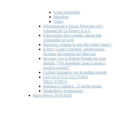
Scatti fotografici
Manifesti
Video
Informazione e Social Network con i
volontari de La Fenice A.p.S.
Educazione alla Legalità: attenti alla
criminalità sul web
Marconi: creiamo le app del nostro futuro!
Il Prof. Guido Chichino, infettivologo,
incontra gli studenti del Marconi
Incontro con la Polizia Postale sui reati
digitali: “Voi insegnate come si usano i
social a scuola?”
Lezioni formative con la polizia postale
LEGALITÀ E CULTURA
DELL’ETICA
Indirizzo Logistica ...È anche donna
Marketing e Formazione
MarcoNews 2019-2020