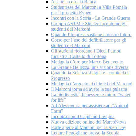
A scuola con...la Banca
Studentesse del Marconi a Villa Pomela
per il progetto Rypen
Incontri con la Storia - La Grande Guerra
Gruppo ASTM e Sinelec incontrano gli
studenti del Marconi
Quando l’Impresa sostiene il nostro futuro
Corso per l’uso del defibrillatore per gli
studenti del Marconi
Gli studenti ricordano i Dieci Patrioti
fucilati al Castello di Tortona
Medaglia d’oro per Marco Benevento
La Grande Bellezza, una visione diversa
Quando la Scienza sbaglia e...comincia il
Progresso
Medaglia d’argento ai chimici del Marconi
Il Marconi torna ad avere la sua palestra
La biodiversità, benessere e futuro “water
for life”
Ad Alessandria per assistere ad “Animal
Farm”
Incontro con il Capitano Lavigna
Nuova edizione online del MarcoNews
Porte aperte al Marconi per l'Open Day
Letture Fenogliane presso la Scuola