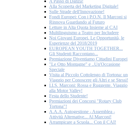
A Passo di Danza!
Alla Scoperta del Marketing Digitale!
Sulle Strade dell'Innovazione!
Fondi Europei: Con i P.O.N. Il Marconi si
Rinnova Guardando al Futuro
Letture in Alta Quota Insieme al CAI
Multilinguismo a Teatro per Includere
Noi Giovani Europei. Le Opportunità, le
Esperienze del 2018/2019
EUROPEAN YOUTH TOGETHER...
Gli Studenti Raccontano...
Premiazione Diventiamo Cittadini Europei
"Le Otto Montagne" e ..Un'Occasione
Speciale
Visita al Piccolo Cottolengo di Tortona: un
Viaggio per Conoscere gli Altri e se Stessi!
I.I.S. Marconi: Rossa e Ruggente. Viaggio
alla Motor Valley!
Festa dello Studente!
Premiazioni dei Concorsi "Rotary Club
Tortona"!
A.A.A. Autogestione - Assemblea -
Attività Alternative... Al Marconi!
Arrampicare a Scuola... Con il CAI!