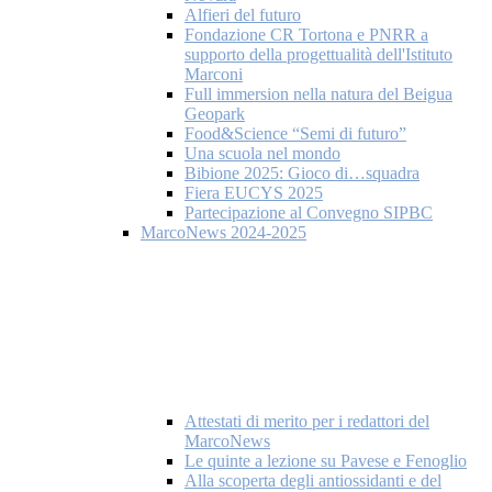
Alfieri del futuro
Fondazione CR Tortona e PNRR a
supporto della progettualità dell'Istituto
Marconi
Full immersion nella natura del Beigua
Geopark
Food&Science “Semi di futuro”
Una scuola nel mondo
Bibione 2025: Gioco di…squadra
Fiera EUCYS 2025
Partecipazione al Convegno SIPBC
MarcoNews 2024-2025
Attestati di merito per i redattori del
MarcoNews
Le quinte a lezione su Pavese e Fenoglio
Alla scoperta degli antiossidanti e del