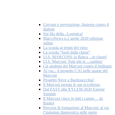
Giovani e prevenzione. Insieme contro il
diabete
Sul filo della...Logistica!
MarcoNews n.2 aprile 2020 edizione
online
La scuola ai tempi del virus
La scuola “fuori dalla classe”
I.I.S. MARCONI: la Banca ...in classe!
I.I.S. Marconi: Tutti giù in ...cantina!
Gli studenti del Marconi contro il bullismo
Al via... il progetto CAI nelle quarte del
Marconi
Progetto Neve a Bardonecchia!
Il Marconi premia le sue eccellenze
Dal FAST alla XYLEM 2020 Europe
Summit
Il Marconi vince in tutti i campi… da
Basket
Percorsi di formazione al Marconi: al via
l’indagine diagnostica sulle opere