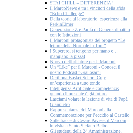
STAI CHILL – DIFFERENZIA!
Il MarcoNews è tra i vincitori della sfida
“Echo Challenge”
Dalla teoria al laboratorio: esperienza alla
PerkinElmer
Generazione Z e Parità di Genere: dibattito
con le Istituzioni
Il Marconi protagonista del progetto “Le
letture della Normale in Tour”
I Supereroi si tengono per mano e…
mangiano la pizza!
Nuovo defibrillatore per il Marconi
Un “Like” per il Marconi - Conosci il
nostro Podcast “Giallosai”?
Derthona Basket School Cup:
un’esperienza a tutto tondo
Intelligenza Artificiale e competenze:
quando il presente è già futuro
Lasciami volare: la lezione di vita di Papà
Gianpietro
Rappresentanza del Marconi alla
Commemorazione per l’eccidio al Castello
Sulle tracce di Cesare Pavese: il Marconi
in visita a Santo Stefano Belbo
Gli studenti della 2^ Amministrazione,