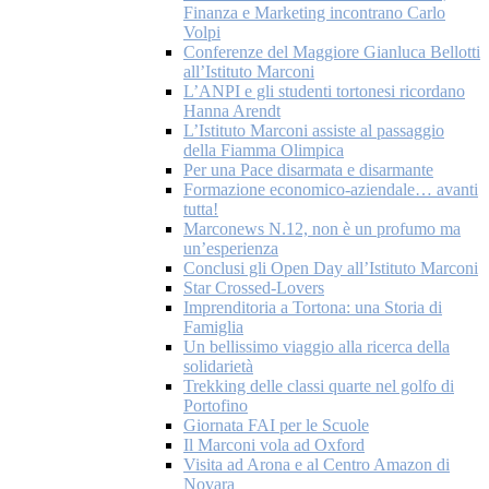
Finanza e Marketing incontrano Carlo
Volpi
Conferenze del Maggiore Gianluca Bellotti
all’Istituto Marconi
L’ANPI e gli studenti tortonesi ricordano
Hanna Arendt
L’Istituto Marconi assiste al passaggio
della Fiamma Olimpica
Per una Pace disarmata e disarmante
Formazione economico-aziendale… avanti
tutta!
Marconews N.12, non è un profumo ma
un’esperienza
Conclusi gli Open Day all’Istituto Marconi
Star Crossed-Lovers
Imprenditoria a Tortona: una Storia di
Famiglia
Un bellissimo viaggio alla ricerca della
solidarietà
Trekking delle classi quarte nel golfo di
Portofino
Giornata FAI per le Scuole
Il Marconi vola ad Oxford
Visita ad Arona e al Centro Amazon di
Novara