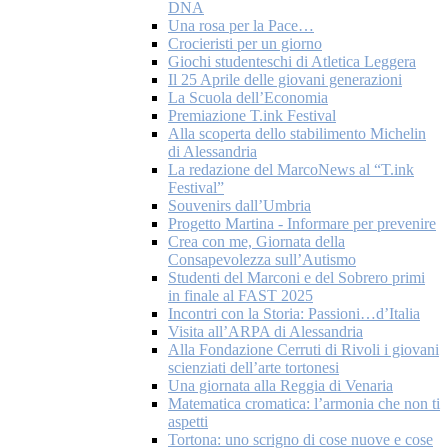
DNA
Una rosa per la Pace…
Crocieristi per un giorno
Giochi studenteschi di Atletica Leggera
Il 25 Aprile delle giovani generazioni
La Scuola dell’Economia
Premiazione T.ink Festival
Alla scoperta dello stabilimento Michelin
di Alessandria
La redazione del MarcoNews al “T.ink
Festival”
Souvenirs dall’Umbria
Progetto Martina - Informare per prevenire
Crea con me, Giornata della
Consapevolezza sull’Autismo
Studenti del Marconi e del Sobrero primi
in finale al FAST 2025
Incontri con la Storia: Passioni…d’Italia
Visita all’ARPA di Alessandria
Alla Fondazione Cerruti di Rivoli i giovani
scienziati dell’arte tortonesi
Una giornata alla Reggia di Venaria
Matematica cromatica: l’armonia che non ti
aspetti
Tortona: uno scrigno di cose nuove e cose