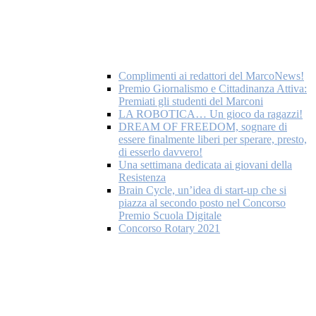
Complimenti ai redattori del MarcoNews!
Premio Giornalismo e Cittadinanza Attiva:
Premiati gli studenti del Marconi
LA ROBOTICA… Un gioco da ragazzi!
DREAM OF FREEDOM, sognare di
essere finalmente liberi per sperare, presto,
di esserlo davvero!
Una settimana dedicata ai giovani della
Resistenza
Brain Cycle, un’idea di start-up che si
piazza al secondo posto nel Concorso
Premio Scuola Digitale
Concorso Rotary 2021