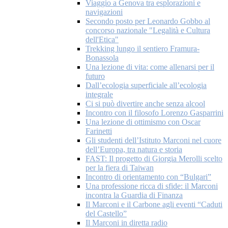
Viaggio a Genova tra esplorazioni e
navigazioni
Secondo posto per Leonardo Gobbo al
concorso nazionale "Legalità e Cultura
dell'Etica"
Trekking lungo il sentiero Framura-
Bonassola
Una lezione di vita: come allenarsi per il
futuro
Dall’ecologia superficiale all’ecologia
integrale
Ci si può divertire anche senza alcool
Incontro con il filosofo Lorenzo Gasparrini
Una lezione di ottimismo con Oscar
Farinetti
Gli studenti dell’Istituto Marconi nel cuore
dell’Europa, tra natura e storia
FAST: Il progetto di Giorgia Merolli scelto
per la fiera di Taiwan
Incontro di orientamento con “Bulgari”
Una professione ricca di sfide: il Marconi
incontra la Guardia di Finanza
Il Marconi e il Carbone agli eventi “Caduti
del Castello”
Il Marconi in diretta radio