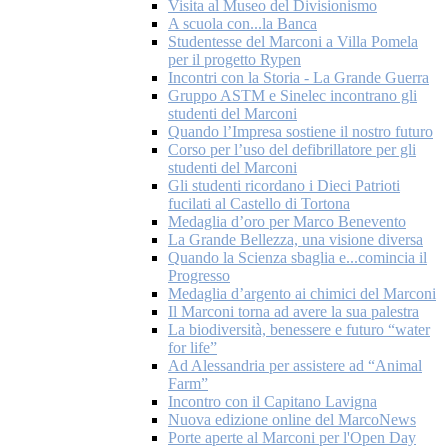
Visita al Museo del Divisionismo
A scuola con...la Banca
Studentesse del Marconi a Villa Pomela
per il progetto Rypen
Incontri con la Storia - La Grande Guerra
Gruppo ASTM e Sinelec incontrano gli
studenti del Marconi
Quando l’Impresa sostiene il nostro futuro
Corso per l’uso del defibrillatore per gli
studenti del Marconi
Gli studenti ricordano i Dieci Patrioti
fucilati al Castello di Tortona
Medaglia d’oro per Marco Benevento
La Grande Bellezza, una visione diversa
Quando la Scienza sbaglia e...comincia il
Progresso
Medaglia d’argento ai chimici del Marconi
Il Marconi torna ad avere la sua palestra
La biodiversità, benessere e futuro “water
for life”
Ad Alessandria per assistere ad “Animal
Farm”
Incontro con il Capitano Lavigna
Nuova edizione online del MarcoNews
Porte aperte al Marconi per l'Open Day