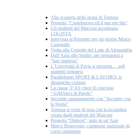
Alla scoperta della storia di Tortona
Progetto "Castelnuovo ed il suo oro blu"
Gli studenti del Marconi incontrano
LOGISTA
Intervista al Reporter per un giorno Marco
Canegallo
Visita alla Centrale del Latte di Alessandria
Dall’Aula allo Studio: per prepararsi a
“fare impresa”
L’Università di Pavia si presenta… agli
studenti tortonesi
Parallelismo SPORT & LAVORO: le
dinamiche comuni
La classe 3^AS vince il concorso
“ArMAteci di Parole”
Secondo appuntamento con "Incontro con
la Storia"
Tortona si veste di rosa con la locandina
creata dagli studenti del Marconi
Progetto “Diderot”, tutto in un’App
Marco Benevento, campione nazionale di
corsa campestre