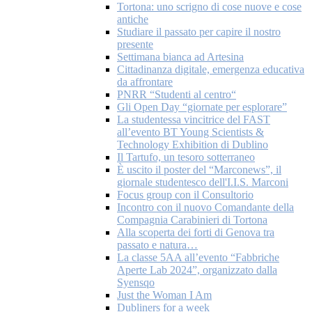
Tortona: uno scrigno di cose nuove e cose
antiche
Studiare il passato per capire il nostro
presente
Settimana bianca ad Artesina
Cittadinanza digitale, emergenza educativa
da affrontare
PNRR “Studenti al centro“
Gli Open Day “giornate per esplorare”
La studentessa vincitrice del FAST
all’evento BT Young Scientists &
Technology Exhibition di Dublino
Il Tartufo, un tesoro sotterraneo
È uscito il poster del “Marconews”, il
giornale studentesco dell'I.I.S. Marconi
Focus group con il Consultorio
Incontro con il nuovo Comandante della
Compagnia Carabinieri di Tortona
Alla scoperta dei forti di Genova tra
passato e natura…
La classe 5AA all’evento “Fabbriche
Aperte Lab 2024”, organizzato dalla
Syensqo
Just the Woman I Am
Dubliners for a week