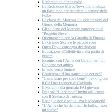
Il Marconi in diretta radio
La Redazione MarcoNews drammatizza
un flash mob per ricordare le vittime delle
Foibe
Le classi del Marconi alle celebrazioni del
Giorno della Memoria
Gli studenti del Marconi partecipano al
“Progetto Neve”
Orientamento con la Guardia di Finanza
La Grande Storia e le piccole cose
Open Day e consegna dei diplomi
Educazione all'affettività e alla parità di
genere
Incontro con l’Arma dei Carabinieri: un
Capitano per amico
In volo verso Smirne
Conferenza “Una stanza tutta per noi”
“Camminare per stare bene”: trekking con
il CAI per i sentieri di Caldirola
Il Marconi alla giornata FAI giovani
Progetto “Libriamoci” invito alla lettura
con Il Sindaco di Tortona
Il sangue non è acqua...ma è solidarietà!
“L’Arma che ho dentro… Io ballo… non
mi sballo”