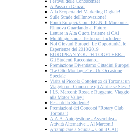
Festival delle Conoscenze!
A Passo di Danza!
Alla Scoperta del Marketing Digitale!
Sulle Strade dell'Innovazione!
Fondi Europei: Con i P.O.N. Il Marconi si
Rinnova Guardando al Futuro
Letture in Alta Quota Insieme al CAI
Multilinguismo a Teatro per Includere
Noi Giovani Europei. Le Opportunità, le
Esperienze del 2018/2019
EUROPEAN YOUTH TOGETHER...
Gli Studenti Raccontano...
Premiazione Diventiamo Cittadini Europei
"Le Otto Montagne" e ..Un'Occasione
Speciale
Visita al Piccolo Cottolengo di Tortona: un
Viaggio per Conoscere gli Altri e se Stessi!
I.I.S. Marconi: Rossa e Ruggente. Viaggio
alla Motor Valley!
Festa dello Studente!
Premiazioni dei Concorsi "Rotary Club
Tortona"!
A.A.A. Autogestione - Assemblea -
Attività Alternative... Al Marconi!
Arrampicare a Scuola... Con il CAI!