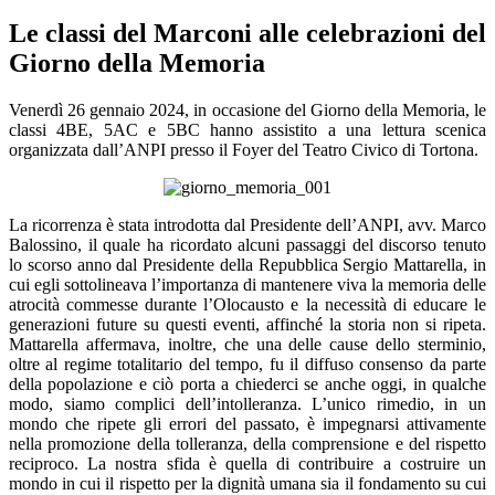
Le classi del Marconi alle celebrazioni del
Giorno della Memoria
Venerdì 26 gennaio 2024, in occasione del Giorno della Memoria, le
classi 4BE, 5AC e 5B
C
hanno assistito a una lettura scenica
organizzata dall’ANPI presso il Foyer del Teatro Civico di Tortona.
La ricorrenza è stata introdotta dal Presidente dell’ANPI, avv. Marco
Balossino, il quale ha ricordato alcuni passaggi del discorso tenuto
lo scorso anno dal Presidente della Repubblica Sergio Mattarella, in
cui egli sottolineava l’importanza di mantenere viva la memoria delle
atrocità commesse durante l’Olocausto e la necessità di educare le
generazioni future su questi eventi, affinché la storia non si ripeta.
Mattarella affermava, inoltre, che una delle cause dello sterminio,
oltre al regime totalitario del tempo, fu il diffuso consenso da parte
della popolazione e ciò porta a chiederci se anche oggi, in qualche
modo, siamo complici dell’intolleranza. L’unico rimedio, in un
mondo che ripete gli errori del passato, è impegnarsi attivamente
nella promozione della tolleranza, della comprensione e del rispetto
reciproco. La nostra sfida è quella di contribuire a costruire un
mondo in cui il rispetto per la dignità umana sia il fondamento su cui