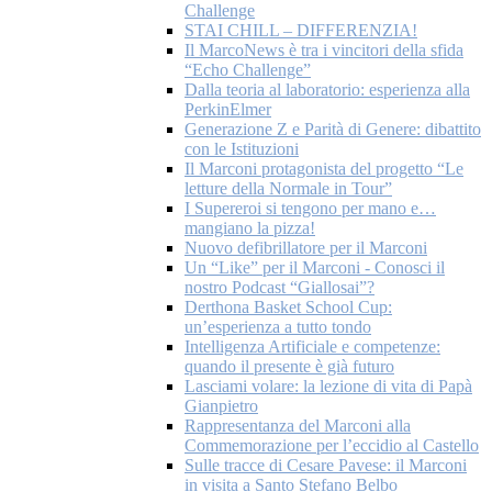
Challenge
STAI CHILL – DIFFERENZIA!
Il MarcoNews è tra i vincitori della sfida
“Echo Challenge”
Dalla teoria al laboratorio: esperienza alla
PerkinElmer
Generazione Z e Parità di Genere: dibattito
con le Istituzioni
Il Marconi protagonista del progetto “Le
letture della Normale in Tour”
I Supereroi si tengono per mano e…
mangiano la pizza!
Nuovo defibrillatore per il Marconi
Un “Like” per il Marconi - Conosci il
nostro Podcast “Giallosai”?
Derthona Basket School Cup:
un’esperienza a tutto tondo
Intelligenza Artificiale e competenze:
quando il presente è già futuro
Lasciami volare: la lezione di vita di Papà
Gianpietro
Rappresentanza del Marconi alla
Commemorazione per l’eccidio al Castello
Sulle tracce di Cesare Pavese: il Marconi
in visita a Santo Stefano Belbo