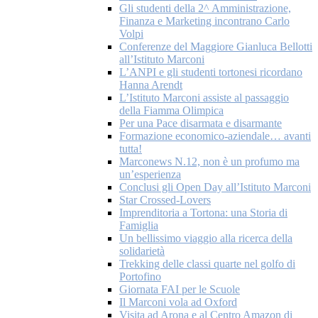
Gli studenti della 2^ Amministrazione,
Finanza e Marketing incontrano Carlo
Volpi
Conferenze del Maggiore Gianluca Bellotti
all’Istituto Marconi
L’ANPI e gli studenti tortonesi ricordano
Hanna Arendt
L’Istituto Marconi assiste al passaggio
della Fiamma Olimpica
Per una Pace disarmata e disarmante
Formazione economico-aziendale… avanti
tutta!
Marconews N.12, non è un profumo ma
un’esperienza
Conclusi gli Open Day all’Istituto Marconi
Star Crossed-Lovers
Imprenditoria a Tortona: una Storia di
Famiglia
Un bellissimo viaggio alla ricerca della
solidarietà
Trekking delle classi quarte nel golfo di
Portofino
Giornata FAI per le Scuole
Il Marconi vola ad Oxford
Visita ad Arona e al Centro Amazon di