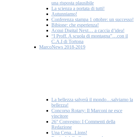
una risposta plausibile
La scienza a portata di tutti!
Autunniamo!
Conferenza stampa 1 ottobre: un successo!
Bibione: che esperienza!
Acqui Digital Next… a caccia d’idea!
“I Proff. A scuola di montagna”…con il
C.A.I di Tortona
MarcoNews 2018-2019
La bellezza salverà il mondo…salviamo la
bellezza!
Concorso Rotary: Il Marconi ne esce
vincitore
26° Convegno: I Commenti della
Redazione
Una Cena...Lions!