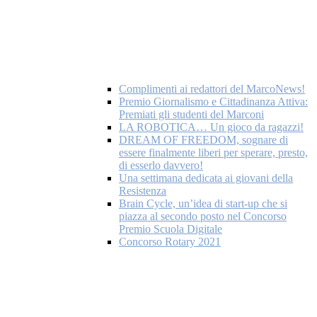
Complimenti ai redattori del MarcoNews!
Premio Giornalismo e Cittadinanza Attiva:
Premiati gli studenti del Marconi
LA ROBOTICA… Un gioco da ragazzi!
DREAM OF FREEDOM, sognare di
essere finalmente liberi per sperare, presto,
di esserlo davvero!
Una settimana dedicata ai giovani della
Resistenza
Brain Cycle, un’idea di start-up che si
piazza al secondo posto nel Concorso
Premio Scuola Digitale
Concorso Rotary 2021