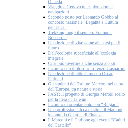
Ocheda
Viaggio a Genova tra esplorazioni e
navigazioni
Secondo posto per Leonardo Gobbo al
concorso nazionale "Legalità e Cultura
dell'Etica"
Trekking lungo il sentiero Framura-
Bonassola
Una lezione di vita: come allenarsi per il
futuro
Dall’ecologia superficiale all’ecologia
integrale
Ci si può divertire anche senza alcool
Incontro con il filosofo Lorenzo Gasparrini
Una lezione di ottimismo con Oscar
Farinetti
Gli studenti dell’Istituto Marconi nel cuore
dell’Europa, tra natura e storia
FAST: Il progetto di Giorgia Merolli scelto
per la fiera di Taiwan
Incontro di orientamento con “Bulgari”
Una professione ricca di sfide: il Marconi
incontra la Guardia di Finanza
Il Marconi e il Carbone agli eventi “Caduti
del Castello”