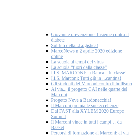
Giovani e prevenzione. Insieme contro il
diabete
Sul filo della...Logistica!
MarcoNews n.2 aprile 2020 edizione
online
La scuola ai tempi del virus
La scuola “fuori dalla classe”
I.I.S. MARCONI: la Banca ...in classe!
I.I.S. Marconi: Tutti giù in ...cantina!
Gli studenti del Marconi contro il bullismo
Al via... il progetto CAI nelle quarte del
Marconi
Progetto Neve a Bardonecchia!
Il Marconi premia le sue eccellenze
Dal FAST alla XYLEM 2020 Europe
Summit
Il Marconi vince in tutti i campi… da
Basket
Percorsi di formazione al Marconi: al via