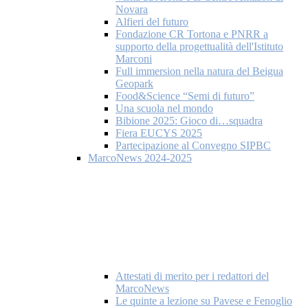
Novara
Alfieri del futuro
Fondazione CR Tortona e PNRR a
supporto della progettualità dell'Istituto
Marconi
Full immersion nella natura del Beigua
Geopark
Food&Science “Semi di futuro”
Una scuola nel mondo
Bibione 2025: Gioco di…squadra
Fiera EUCYS 2025
Partecipazione al Convegno SIPBC
MarcoNews 2024-2025
Attestati di merito per i redattori del
MarcoNews
Le quinte a lezione su Pavese e Fenoglio