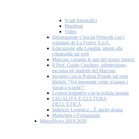
Scatti fotografici
Manifesti
Video
Informazione e Social Network con i
volontari de La Fenice A.p.S.
Educazione alla Legalità: attenti alla
criminalità sul web
Marconi: creiamo le app del nostro futuro!
Il Prof. Guido Chichino, infettivologo,
incontra gli studenti del Marconi
Incontro con la Polizia Postale sui reati
digitali: “Voi insegnate come si usano i
social a scuola?”
Lezioni formative con la polizia postale
LEGALITÀ E CULTURA
DELL’ETICA
Indirizzo Logistica ...È anche donna
Marketing e Formazione
MarcoNews 2019-2020