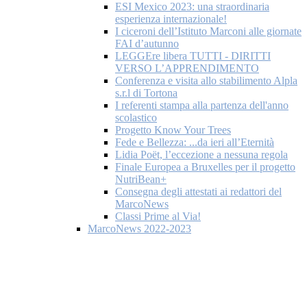
ESI Mexico 2023: una straordinaria
esperienza internazionale!
I ciceroni dell’Istituto Marconi alle giornate
FAI d’autunno
LEGGEre libera TUTTI - DIRITTI
VERSO L’APPRENDIMENTO
Conferenza e visita allo stabilimento Alpla
s.r.l di Tortona
I referenti stampa alla partenza dell'anno
scolastico
Progetto Know Your Trees
Fede e Bellezza: ...da ieri all’Eternità
Lidia Poët, l’eccezione a nessuna regola
Finale Europea a Bruxelles per il progetto
NutriBean+
Consegna degli attestati ai redattori del
MarcoNews
Classi Prime al Via!
MarcoNews 2022-2023