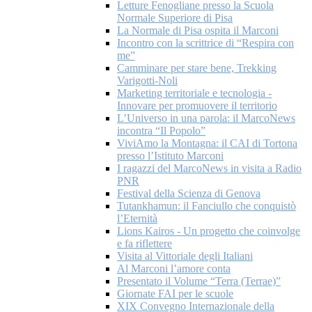
Letture Fenogliane presso la Scuola
Normale Superiore di Pisa
La Normale di Pisa ospita il Marconi
Incontro con la scrittrice di “Respira con
me”
Camminare per stare bene, Trekking
Varigotti-Noli
Marketing territoriale e tecnologia -
Innovare per promuovere il territorio
L’Universo in una parola: il MarcoNews
incontra “Il Popolo”
ViviAmo la Montagna: il CAI di Tortona
presso l’Istituto Marconi
I ragazzi del MarcoNews in visita a Radio
PNR
Festival della Scienza di Genova
Tutankhamun: il Fanciullo che conquistò
l’Eternità
Lions Kairos - Un progetto che coinvolge
e fa riflettere
Visita al Vittoriale degli Italiani
Al Marconi l’amore conta
Presentato il Volume “Terra (Terrae)”
Giornate FAI per le scuole
XIX Convegno Internazionale della