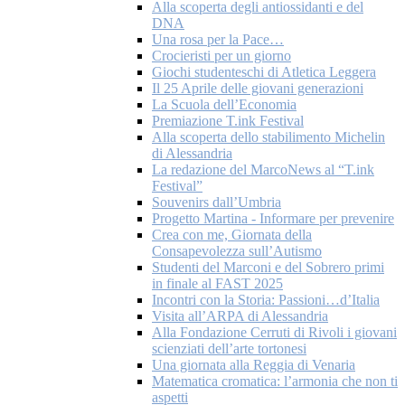
Alla scoperta degli antiossidanti e del
DNA
Una rosa per la Pace…
Crocieristi per un giorno
Giochi studenteschi di Atletica Leggera
Il 25 Aprile delle giovani generazioni
La Scuola dell’Economia
Premiazione T.ink Festival
Alla scoperta dello stabilimento Michelin
di Alessandria
La redazione del MarcoNews al “T.ink
Festival”
Souvenirs dall’Umbria
Progetto Martina - Informare per prevenire
Crea con me, Giornata della
Consapevolezza sull’Autismo
Studenti del Marconi e del Sobrero primi
in finale al FAST 2025
Incontri con la Storia: Passioni…d’Italia
Visita all’ARPA di Alessandria
Alla Fondazione Cerruti di Rivoli i giovani
scienziati dell’arte tortonesi
Una giornata alla Reggia di Venaria
Matematica cromatica: l’armonia che non ti
aspetti