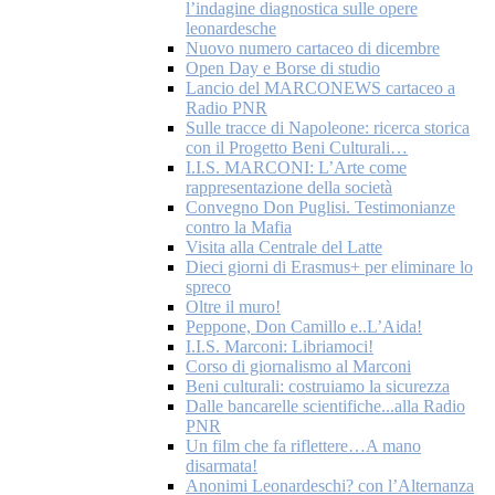
l’indagine diagnostica sulle opere
leonardesche
Nuovo numero cartaceo di dicembre
Open Day e Borse di studio
Lancio del MARCONEWS cartaceo a
Radio PNR
Sulle tracce di Napoleone: ricerca storica
con il Progetto Beni Culturali…
I.I.S. MARCONI: L’Arte come
rappresentazione della società
Convegno Don Puglisi. Testimonianze
contro la Mafia
Visita alla Centrale del Latte
Dieci giorni di Erasmus+ per eliminare lo
spreco
Oltre il muro!
Peppone, Don Camillo e..L’Aida!
I.I.S. Marconi: Libriamoci!
Corso di giornalismo al Marconi
Beni culturali: costruiamo la sicurezza
Dalle bancarelle scientifiche...alla Radio
PNR
Un film che fa riflettere…A mano
disarmata!
Anonimi Leonardeschi? con l’Alternanza