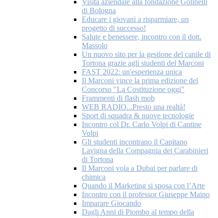
Visita aziendale alla fondazione Golinelli
di Bologna
Educare i giovani a risparmiare, un
progetto di successo!
Salute e benessere, incontro con il dott.
Massolo
Un nuovo sito per la gestione del canile di
Tortona grazie agli studenti del Marconi
FAST 2022: un'esperienza unica
Il Marconi vince la prima edizione del
Concorso "La Costituzione oggi"
Frammenti di flash mob
WEB RADIO...Presto una realtà!
Sport di squadra & nuove tecnologie
Incontro col Dr. Carlo Volpi di Cantine
Volpi
Gli studenti incontrano il Capitano
Lavigna della Compagnia dei Carabinieri
di Tortona
Il Marconi vola a Dubai per parlare di
chimica
Quando il Marketing si sposa con l’Arte
Incontro con il professor Giuseppe Maino
Imparare Giocando
Dagli Anni di Piombo al tempo della