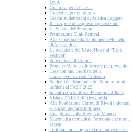
DNA
Una rosa per la Pace…
Crocieristi per un giorno
Giochi studenteschi di Atletica Leggera
Il 25 Aprile delle giovani generazioni
La Scuola dell’Economia
Premiazione T.ink Festival
Alla scoperta dello stabilimento Michelin
di Alessandria
La redazione del MarcoNews al “T.ink
Festival”
Souvenirs dall’Umbria
Progetto Martina - Informare per prevenire
Crea con me, Giornata della
Consapevolezza sull’Autismo
Studenti del Marconi e del Sobrero primi
in finale al FAST 2025
Incontri con la Storia: Passioni…d’Italia
Visita all’ARPA di Alessandria
Alla Fondazione Cerruti di Rivoli i giovani
scienziati dell’arte tortonesi
Una giornata alla Reggia di Venaria
Matematica cromatica: l’armonia che non ti
aspetti
Tortona: uno scrigno di cose nuove e cose