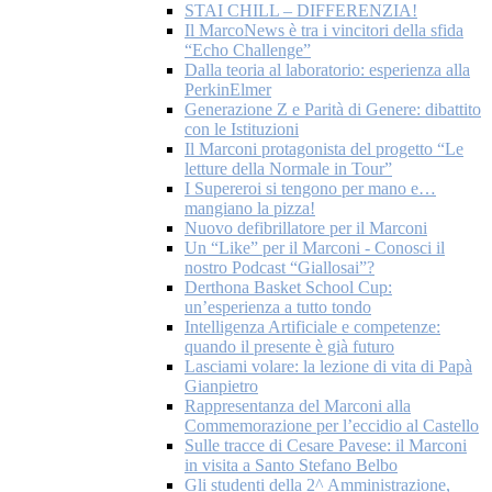
STAI CHILL – DIFFERENZIA!
Il MarcoNews è tra i vincitori della sfida
“Echo Challenge”
Dalla teoria al laboratorio: esperienza alla
PerkinElmer
Generazione Z e Parità di Genere: dibattito
con le Istituzioni
Il Marconi protagonista del progetto “Le
letture della Normale in Tour”
I Supereroi si tengono per mano e…
mangiano la pizza!
Nuovo defibrillatore per il Marconi
Un “Like” per il Marconi - Conosci il
nostro Podcast “Giallosai”?
Derthona Basket School Cup:
un’esperienza a tutto tondo
Intelligenza Artificiale e competenze:
quando il presente è già futuro
Lasciami volare: la lezione di vita di Papà
Gianpietro
Rappresentanza del Marconi alla
Commemorazione per l’eccidio al Castello
Sulle tracce di Cesare Pavese: il Marconi
in visita a Santo Stefano Belbo
Gli studenti della 2^ Amministrazione,