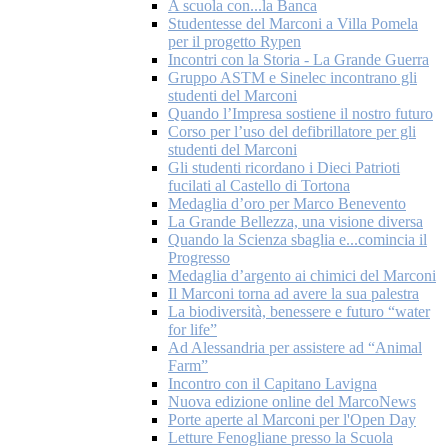
A scuola con...la Banca
Studentesse del Marconi a Villa Pomela
per il progetto Rypen
Incontri con la Storia - La Grande Guerra
Gruppo ASTM e Sinelec incontrano gli
studenti del Marconi
Quando l’Impresa sostiene il nostro futuro
Corso per l’uso del defibrillatore per gli
studenti del Marconi
Gli studenti ricordano i Dieci Patrioti
fucilati al Castello di Tortona
Medaglia d’oro per Marco Benevento
La Grande Bellezza, una visione diversa
Quando la Scienza sbaglia e...comincia il
Progresso
Medaglia d’argento ai chimici del Marconi
Il Marconi torna ad avere la sua palestra
La biodiversità, benessere e futuro “water
for life”
Ad Alessandria per assistere ad “Animal
Farm”
Incontro con il Capitano Lavigna
Nuova edizione online del MarcoNews
Porte aperte al Marconi per l'Open Day
Letture Fenogliane presso la Scuola