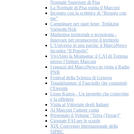
Normale Superiore di Pisa
La Normale di Pisa ospita il Marconi
Incontro con la scrittrice di “Respira con
me”
Camminare per stare bene, Trekking
Varigotti-Noli
Marketing territoriale e tecnologia -
Innovare per promuovere il territorio
L’Universo in una parola: il MarcoNews
incontra “Il Popolo”
ViviAmo la Montagna: il CAI di Tortona
presso l’Istituto Marconi
I ragazzi del MarcoNews in visita a Radio
PNR
Festival della Scienza di Genova
Tutankhamun: il Fanciullo che conquistò
l’Eternità
Lions Kairos - Un progetto che coinvolge
e fa riflettere
Visita al Vittoriale degli Italiani
Al Marconi l’amore conta
Presentato il Volume “Terra (Terrae)”
Giornate FAI per le scuole
XIX Convegno Internazionale della
SIPBC