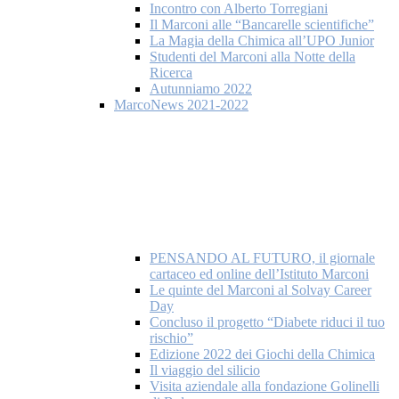
Incontro con Alberto Torregiani
Il Marconi alle “Bancarelle scientifiche”
La Magia della Chimica all’UPO Junior
Studenti del Marconi alla Notte della
Ricerca
Autunniamo 2022
MarcoNews 2021-2022
PENSANDO AL FUTURO, il giornale
cartaceo ed online dell’Istituto Marconi
Le quinte del Marconi al Solvay Career
Day
Concluso il progetto “Diabete riduci il tuo
rischio”
Edizione 2022 dei Giochi della Chimica
Il viaggio del silicio
Visita aziendale alla fondazione Golinelli