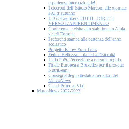
esperienza internazionale!
I ciceroni dell’Istituto Marconi alle giornate
FAI d’autunno
LEGGEre libera TUTTI - DIRITTI
VERSO L’APPRENDIMENTO
Conferenza e visita allo stabilimento Alpla
s.r.l di Tortona
I referenti stampa alla partenza dell'anno
scolastico
Progetto Know Your Trees
Fede e Bellezza: ...da ieri all’Eternità
Lidia Poët, l’eccezione a nessuna regola
Finale Europea a Bruxelles per il progetto
NutriBean+
Consegna degli attestati ai redattori del
MarcoNews
Classi Prime al Via!
MarcoNews 2022-2023