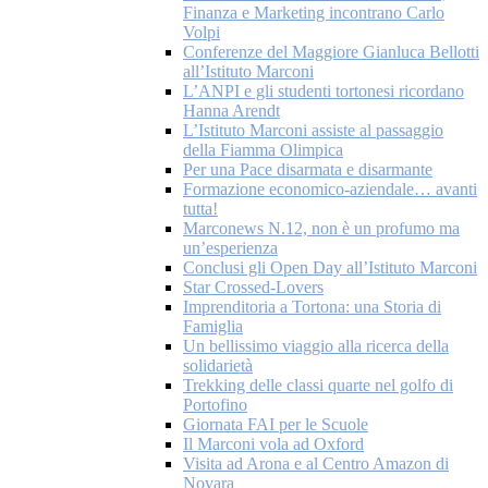
Finanza e Marketing incontrano Carlo
Volpi
Conferenze del Maggiore Gianluca Bellotti
all’Istituto Marconi
L’ANPI e gli studenti tortonesi ricordano
Hanna Arendt
L’Istituto Marconi assiste al passaggio
della Fiamma Olimpica
Per una Pace disarmata e disarmante
Formazione economico-aziendale… avanti
tutta!
Marconews N.12, non è un profumo ma
un’esperienza
Conclusi gli Open Day all’Istituto Marconi
Star Crossed-Lovers
Imprenditoria a Tortona: una Storia di
Famiglia
Un bellissimo viaggio alla ricerca della
solidarietà
Trekking delle classi quarte nel golfo di
Portofino
Giornata FAI per le Scuole
Il Marconi vola ad Oxford
Visita ad Arona e al Centro Amazon di
Novara