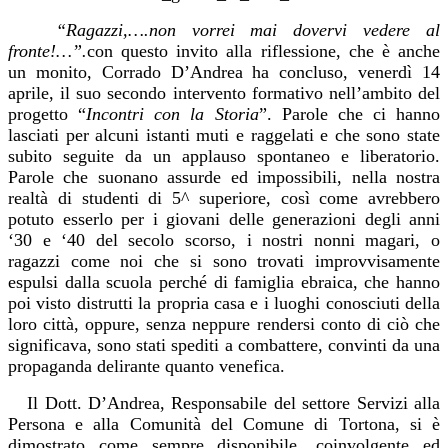
“Ragazzi,….non vorrei mai dovervi vedere al
fronte!…”.
con questo invito alla riflessione, che è anche
un monito, Corrado D’Andrea ha concluso, venerdì 14
aprile, il suo secondo intervento formativo nell’ambito del
progetto “
Incontri con la Storia
”. Parole che ci hanno
lasciati per alcuni istanti muti e raggelati e che sono state
subito seguite da un applauso spontaneo e liberatorio.
Parole che suonano assurde ed impossibili, nella nostra
realtà di studenti di 5^ superiore, così come avrebbero
potuto esserlo per i giovani delle generazioni degli anni
‘30 e ‘40 del secolo scorso, i nostri nonni magari, o
ragazzi come noi che si sono trovati improvvisamente
espulsi dalla scuola perché di famiglia ebraica, che hanno
poi visto distrutti la propria casa e i luoghi conosciuti della
loro città, oppure, senza neppure rendersi conto di ciò che
significava, sono stati spediti a combattere, convinti da una
propaganda delirante quanto venefica.
Il Dott. D’Andrea, Responsabile del settore Servizi alla
Persona e alla Comunità del Comune di Tortona, si è
dimostrato come sempre disponibile, coinvolgente ed