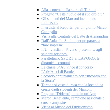
Alla scoperta della storia di Tortona
Progetto "Castelnuovo ed il suo oro blu"
Gli studenti del Marconi incontrano
LOGISTA
Intervista al Reporter per un giorno Marco
Canegallo
Visita alla Centrale del Latte di Alessandria
Dall’Aula allo Studio: per prepararsi a
“fare impresa”
L’Università di Pavia si presenta… agli
studenti tortonesi
Parallelismo SPORT & LAVORO: le
dinamiche comuni
La classe 3^AS vince il concorso
“ArMAteci di Parole”
Secondo appuntamento con "Incontro con
la Storia"
Tortona si veste di rosa con la locandina
creata dagli studenti del Marconi
Progetto “Diderot”, tutto in un’App
Marco Benevento, campione nazionale di
corsa campestre
Visita al Museo del Divisionismo