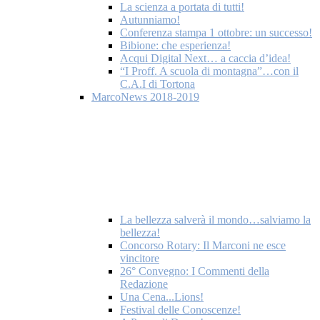
La scienza a portata di tutti!
Autunniamo!
Conferenza stampa 1 ottobre: un successo!
Bibione: che esperienza!
Acqui Digital Next… a caccia d’idea!
“I Proff. A scuola di montagna”…con il
C.A.I di Tortona
MarcoNews 2018-2019
La bellezza salverà il mondo…salviamo la
bellezza!
Concorso Rotary: Il Marconi ne esce
vincitore
26° Convegno: I Commenti della
Redazione
Una Cena...Lions!
Festival delle Conoscenze!