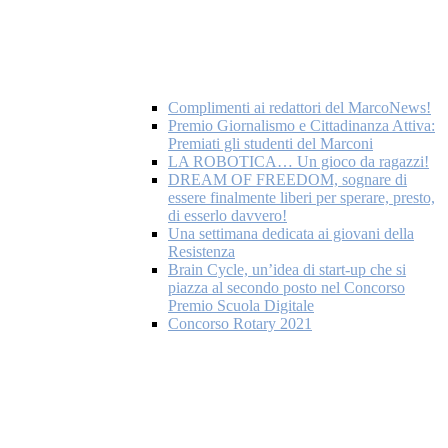
Complimenti ai redattori del MarcoNews!
Premio Giornalismo e Cittadinanza Attiva:
Premiati gli studenti del Marconi
LA ROBOTICA… Un gioco da ragazzi!
DREAM OF FREEDOM, sognare di
essere finalmente liberi per sperare, presto,
di esserlo davvero!
Una settimana dedicata ai giovani della
Resistenza
Brain Cycle, un’idea di start-up che si
piazza al secondo posto nel Concorso
Premio Scuola Digitale
Concorso Rotary 2021