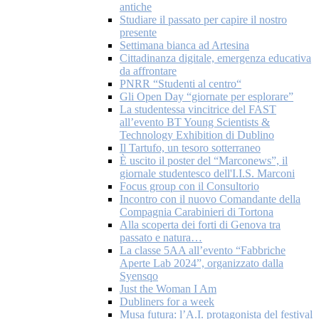
antiche
Studiare il passato per capire il nostro
presente
Settimana bianca ad Artesina
Cittadinanza digitale, emergenza educativa
da affrontare
PNRR “Studenti al centro“
Gli Open Day “giornate per esplorare”
La studentessa vincitrice del FAST
all’evento BT Young Scientists &
Technology Exhibition di Dublino
Il Tartufo, un tesoro sotterraneo
È uscito il poster del “Marconews”, il
giornale studentesco dell'I.I.S. Marconi
Focus group con il Consultorio
Incontro con il nuovo Comandante della
Compagnia Carabinieri di Tortona
Alla scoperta dei forti di Genova tra
passato e natura…
La classe 5AA all’evento “Fabbriche
Aperte Lab 2024”, organizzato dalla
Syensqo
Just the Woman I Am
Dubliners for a week
Musa futura: l’A.I. protagonista del festival