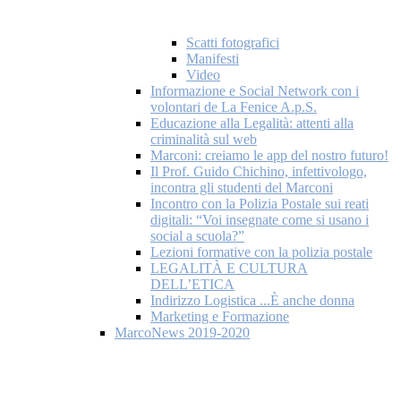
Scatti fotografici
Manifesti
Video
Informazione e Social Network con i
volontari de La Fenice A.p.S.
Educazione alla Legalità: attenti alla
criminalità sul web
Marconi: creiamo le app del nostro futuro!
Il Prof. Guido Chichino, infettivologo,
incontra gli studenti del Marconi
Incontro con la Polizia Postale sui reati
digitali: “Voi insegnate come si usano i
social a scuola?”
Lezioni formative con la polizia postale
LEGALITÀ E CULTURA
DELL’ETICA
Indirizzo Logistica ...È anche donna
Marketing e Formazione
MarcoNews 2019-2020