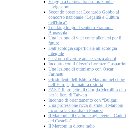
Viaggio a Genova tra esplorazioni e
navigazioni
Secondo posto per Leonardo Gobbo al
concorso nazionale "Legalità e Cultura
dell'Etica"
Trekking lungo il sentiero Framura-
Bonassola
Una lezione di vita: come allenarsi per il
futuro
Dall’ecologia superficiale all’ecologia
integrale
Ci si può divertire anche senza alcool
Incontro con il filosofo Lorenzo Gasparrini
Una lezione di ottimismo con Oscar
Farinetti
Gli studenti dell’Istituto Marconi nel cuore
dell’Europa, tra natura e storia
FAST: Il progetto di Giorgia Merolli scelto
per la fiera di Taiwan
Incontro di orientamento con “Bulgari”
Una professione ricca di sfide: il Marconi
incontra la Guardia di Finanza
Il Marconi e il Carbone agli eventi “Caduti
del Castello”
Il Marconi in diretta radio