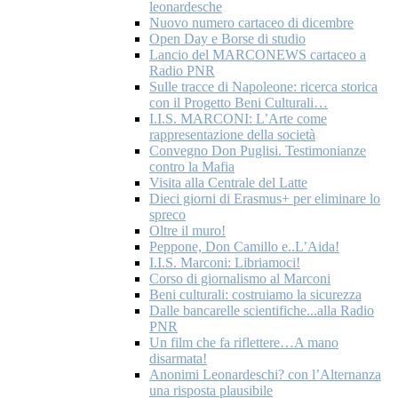
leonardesche
Nuovo numero cartaceo di dicembre
Open Day e Borse di studio
Lancio del MARCONEWS cartaceo a
Radio PNR
Sulle tracce di Napoleone: ricerca storica
con il Progetto Beni Culturali…
I.I.S. MARCONI: L’Arte come
rappresentazione della società
Convegno Don Puglisi. Testimonianze
contro la Mafia
Visita alla Centrale del Latte
Dieci giorni di Erasmus+ per eliminare lo
spreco
Oltre il muro!
Peppone, Don Camillo e..L’Aida!
I.I.S. Marconi: Libriamoci!
Corso di giornalismo al Marconi
Beni culturali: costruiamo la sicurezza
Dalle bancarelle scientifiche...alla Radio
PNR
Un film che fa riflettere…A mano
disarmata!
Anonimi Leonardeschi? con l’Alternanza
una risposta plausibile