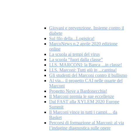
Giovani e prevenzione. Insieme contro il
diabete
Sul filo della...Logistica!
MarcoNews n.2 aprile 2020 edizione
online
La scuola ai tempi del virus
La scuola “fuori dalla classe”
I.I.S. MARCONI: la Banca ...in classe!
I.I.S. Marconi: Tutti giù in ...cantina!
Gli studenti del Marconi contro il bullismo
Al via... il progetto CAI nelle quarte del
Marconi
Progetto Neve a Bardonecchia!
Il Marconi premia le sue eccellenze
Dal FAST alla XYLEM 2020 Europe
Summit
Il Marconi vince in tutti i campi… da
Basket
Percorsi di formazione al Marconi: al via
l’indagine diagnostica sulle opere