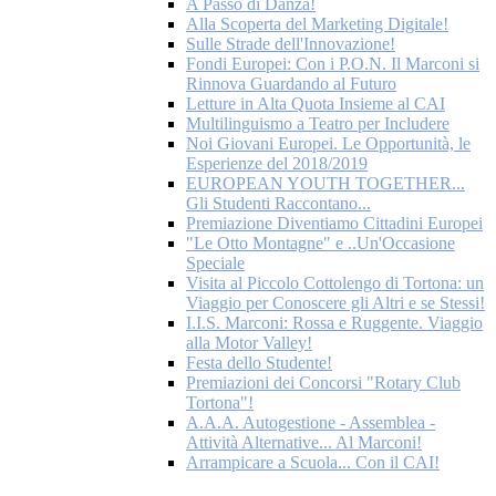
A Passo di Danza!
Alla Scoperta del Marketing Digitale!
Sulle Strade dell'Innovazione!
Fondi Europei: Con i P.O.N. Il Marconi si
Rinnova Guardando al Futuro
Letture in Alta Quota Insieme al CAI
Multilinguismo a Teatro per Includere
Noi Giovani Europei. Le Opportunità, le
Esperienze del 2018/2019
EUROPEAN YOUTH TOGETHER...
Gli Studenti Raccontano...
Premiazione Diventiamo Cittadini Europei
"Le Otto Montagne" e ..Un'Occasione
Speciale
Visita al Piccolo Cottolengo di Tortona: un
Viaggio per Conoscere gli Altri e se Stessi!
I.I.S. Marconi: Rossa e Ruggente. Viaggio
alla Motor Valley!
Festa dello Studente!
Premiazioni dei Concorsi "Rotary Club
Tortona"!
A.A.A. Autogestione - Assemblea -
Attività Alternative... Al Marconi!
Arrampicare a Scuola... Con il CAI!