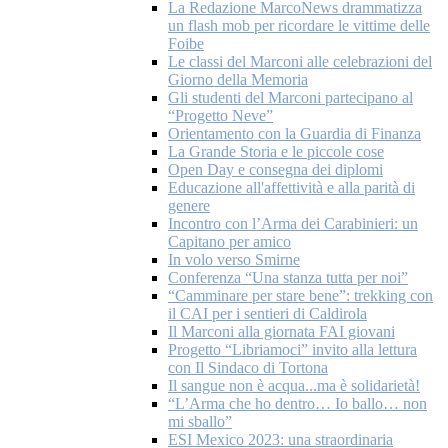
La Redazione MarcoNews drammatizza
un flash mob per ricordare le vittime delle
Foibe
Le classi del Marconi alle celebrazioni del
Giorno della Memoria
Gli studenti del Marconi partecipano al
“Progetto Neve”
Orientamento con la Guardia di Finanza
La Grande Storia e le piccole cose
Open Day e consegna dei diplomi
Educazione all'affettività e alla parità di
genere
Incontro con l’Arma dei Carabinieri: un
Capitano per amico
In volo verso Smirne
Conferenza “Una stanza tutta per noi”
“Camminare per stare bene”: trekking con
il CAI per i sentieri di Caldirola
Il Marconi alla giornata FAI giovani
Progetto “Libriamoci” invito alla lettura
con Il Sindaco di Tortona
Il sangue non è acqua...ma è solidarietà!
“L’Arma che ho dentro… Io ballo… non
mi sballo”
ESI Mexico 2023: una straordinaria