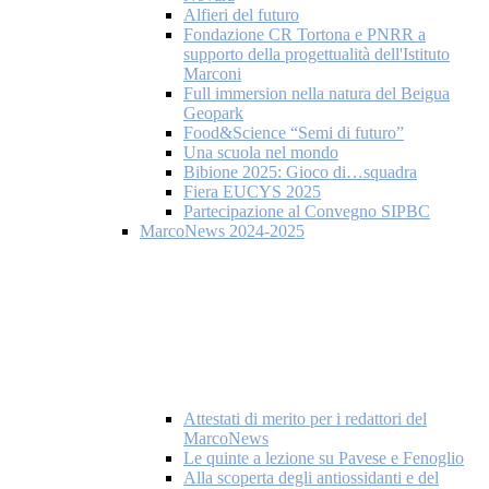
Alfieri del futuro
Fondazione CR Tortona e PNRR a
supporto della progettualità dell'Istituto
Marconi
Full immersion nella natura del Beigua
Geopark
Food&Science “Semi di futuro”
Una scuola nel mondo
Bibione 2025: Gioco di…squadra
Fiera EUCYS 2025
Partecipazione al Convegno SIPBC
MarcoNews 2024-2025
Attestati di merito per i redattori del
MarcoNews
Le quinte a lezione su Pavese e Fenoglio
Alla scoperta degli antiossidanti e del