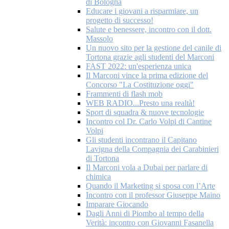
di Bologna
Educare i giovani a risparmiare, un
progetto di successo!
Salute e benessere, incontro con il dott.
Massolo
Un nuovo sito per la gestione del canile di
Tortona grazie agli studenti del Marconi
FAST 2022: un'esperienza unica
Il Marconi vince la prima edizione del
Concorso "La Costituzione oggi"
Frammenti di flash mob
WEB RADIO...Presto una realtà!
Sport di squadra & nuove tecnologie
Incontro col Dr. Carlo Volpi di Cantine
Volpi
Gli studenti incontrano il Capitano
Lavigna della Compagnia dei Carabinieri
di Tortona
Il Marconi vola a Dubai per parlare di
chimica
Quando il Marketing si sposa con l’Arte
Incontro con il professor Giuseppe Maino
Imparare Giocando
Dagli Anni di Piombo al tempo della
Verità: incontro con Giovanni Fasanella