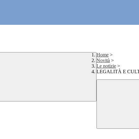
Home
>
Novità
>
Le notizie
>
LEGALITÀ E CUL