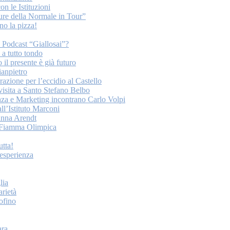
on le Istituzioni
ture della Normale in Tour”
o la pizza!
o Podcast “Giallosai”?
a tutto tondo
 il presente è già futuro
ianpietro
ione per l’eccidio al Castello
 visita a Santo Stefano Belbo
nza e Marketing incontrano Carlo Volpi
ll’Istituto Marconi
anna Arendt
la Fiamma Olimpica
tta!
esperienza
lia
arietà
tofino
ara