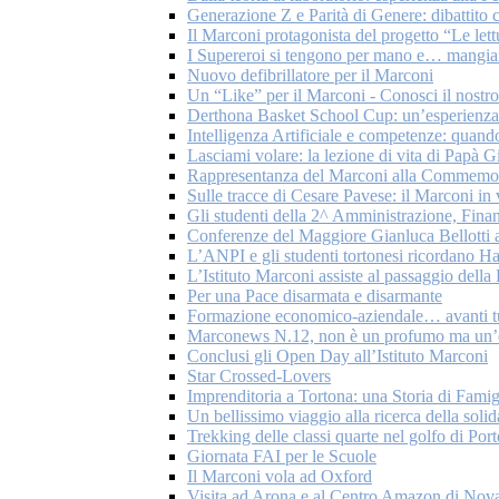
Generazione Z e Parità di Genere: dibattito c
Il Marconi protagonista del progetto “Le let
I Supereroi si tengono per mano e… mangian
Nuovo defibrillatore per il Marconi
Un “Like” per il Marconi - Conosci il nostr
Derthona Basket School Cup: un’esperienza 
Intelligenza Artificiale e competenze: quando
Lasciami volare: la lezione di vita di Papà G
Rappresentanza del Marconi alla Commemoraz
Sulle tracce di Cesare Pavese: il Marconi in
Gli studenti della 2^ Amministrazione, Fina
Conferenze del Maggiore Gianluca Bellotti a
L’ANPI e gli studenti tortonesi ricordano H
L’Istituto Marconi assiste al passaggio del
Per una Pace disarmata e disarmante
Formazione economico-aziendale… avanti tu
Marconews N.12, non è un profumo ma un’
Conclusi gli Open Day all’Istituto Marconi
Star Crossed-Lovers
Imprenditoria a Tortona: una Storia di Famig
Un bellissimo viaggio alla ricerca della solid
Trekking delle classi quarte nel golfo di Por
Giornata FAI per le Scuole
Il Marconi vola ad Oxford
Visita ad Arona e al Centro Amazon di Nov