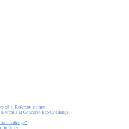
ws ed ai Referenti stampa
a vittoria al Concorso Eco Challenge
Echo Challenge”
PerkinElmer