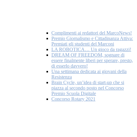
Complimenti ai redattori del MarcoNews!
Premio Giornalismo e Cittadinanza Attiva:
Premiati gli studenti del Marconi
LA ROBOTICA… Un gioco da ragazzi!
DREAM OF FREEDOM, sognare di
essere finalmente liberi per sperare, presto,
di esserlo davvero!
Una settimana dedicata ai giovani della
Resistenza
Brain Cycle, un’idea di start-up che si
piazza al secondo posto nel Concorso
Premio Scuola Digitale
Concorso Rotary 2021