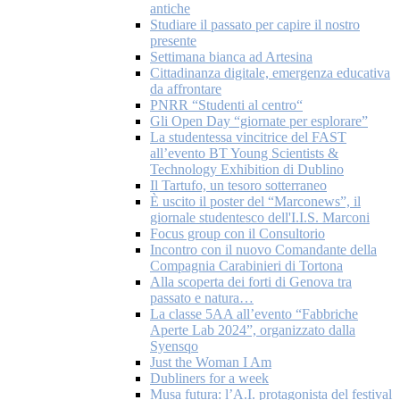
antiche
Studiare il passato per capire il nostro
presente
Settimana bianca ad Artesina
Cittadinanza digitale, emergenza educativa
da affrontare
PNRR “Studenti al centro“
Gli Open Day “giornate per esplorare”
La studentessa vincitrice del FAST
all’evento BT Young Scientists &
Technology Exhibition di Dublino
Il Tartufo, un tesoro sotterraneo
È uscito il poster del “Marconews”, il
giornale studentesco dell'I.I.S. Marconi
Focus group con il Consultorio
Incontro con il nuovo Comandante della
Compagnia Carabinieri di Tortona
Alla scoperta dei forti di Genova tra
passato e natura…
La classe 5AA all’evento “Fabbriche
Aperte Lab 2024”, organizzato dalla
Syensqo
Just the Woman I Am
Dubliners for a week
Musa futura: l’A.I. protagonista del festival