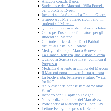
A scuola con...la Banca
Studentesse del Marconi a Villa Pomela
per il progetto Rypen
Incontri con la Storia - La Grande Guerra
Gruppo ASTM e Sinelec incontrano gli
studenti del Marconi
Quando l’Impresa sostiene il nostro futuro
Corso per l’uso del defibrillatore per gli
studenti del Marconi
Gli studenti ricordano i Dieci Patrioti
fucilati al Castello di Tortona
Medaglia d’oro per Marco Benevento
La Grande Bellezza, una visione diversa
Quando la Scienza sbaglia e...comincia il
Progresso
Medaglia d’argento ai chimici del Marconi
Il Marconi torna ad avere la sua palestra
La biodiversità, benessere e futuro “water
for life”
Ad Alessandria per assistere ad “Animal
Farm”
Incontro con il Capitano Lavigna
Nuova edizione online del MarcoNews
Porte aperte al Marconi per l'Open Day
Letture Fenogliane presso la Scuola