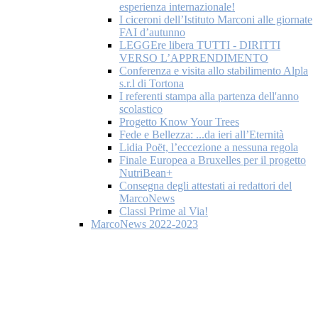
esperienza internazionale!
I ciceroni dell’Istituto Marconi alle giornate
FAI d’autunno
LEGGEre libera TUTTI - DIRITTI
VERSO L’APPRENDIMENTO
Conferenza e visita allo stabilimento Alpla
s.r.l di Tortona
I referenti stampa alla partenza dell'anno
scolastico
Progetto Know Your Trees
Fede e Bellezza: ...da ieri all’Eternità
Lidia Poët, l’eccezione a nessuna regola
Finale Europea a Bruxelles per il progetto
NutriBean+
Consegna degli attestati ai redattori del
MarcoNews
Classi Prime al Via!
MarcoNews 2022-2023