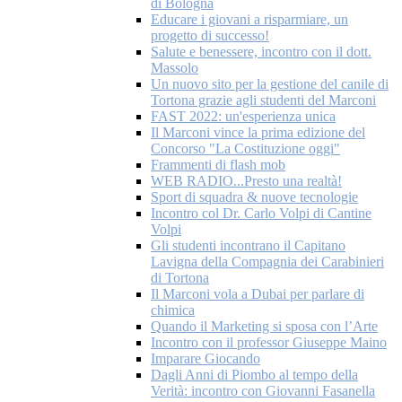
di Bologna
Educare i giovani a risparmiare, un
progetto di successo!
Salute e benessere, incontro con il dott.
Massolo
Un nuovo sito per la gestione del canile di
Tortona grazie agli studenti del Marconi
FAST 2022: un'esperienza unica
Il Marconi vince la prima edizione del
Concorso "La Costituzione oggi"
Frammenti di flash mob
WEB RADIO...Presto una realtà!
Sport di squadra & nuove tecnologie
Incontro col Dr. Carlo Volpi di Cantine
Volpi
Gli studenti incontrano il Capitano
Lavigna della Compagnia dei Carabinieri
di Tortona
Il Marconi vola a Dubai per parlare di
chimica
Quando il Marketing si sposa con l’Arte
Incontro con il professor Giuseppe Maino
Imparare Giocando
Dagli Anni di Piombo al tempo della
Verità: incontro con Giovanni Fasanella