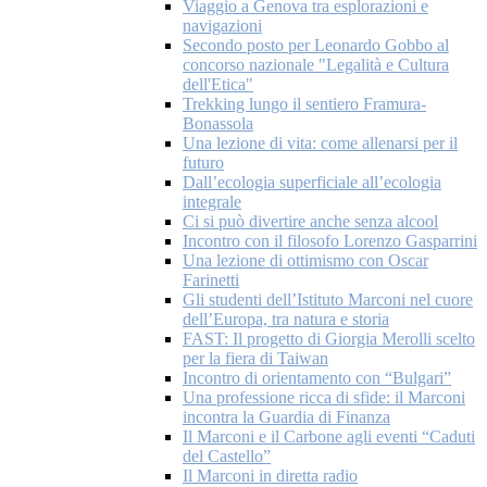
Viaggio a Genova tra esplorazioni e
navigazioni
Secondo posto per Leonardo Gobbo al
concorso nazionale "Legalità e Cultura
dell'Etica"
Trekking lungo il sentiero Framura-
Bonassola
Una lezione di vita: come allenarsi per il
futuro
Dall’ecologia superficiale all’ecologia
integrale
Ci si può divertire anche senza alcool
Incontro con il filosofo Lorenzo Gasparrini
Una lezione di ottimismo con Oscar
Farinetti
Gli studenti dell’Istituto Marconi nel cuore
dell’Europa, tra natura e storia
FAST: Il progetto di Giorgia Merolli scelto
per la fiera di Taiwan
Incontro di orientamento con “Bulgari”
Una professione ricca di sfide: il Marconi
incontra la Guardia di Finanza
Il Marconi e il Carbone agli eventi “Caduti
del Castello”
Il Marconi in diretta radio