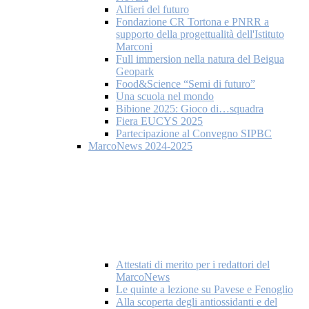
Alfieri del futuro
Fondazione CR Tortona e PNRR a
supporto della progettualità dell'Istituto
Marconi
Full immersion nella natura del Beigua
Geopark
Food&Science “Semi di futuro”
Una scuola nel mondo
Bibione 2025: Gioco di…squadra
Fiera EUCYS 2025
Partecipazione al Convegno SIPBC
MarcoNews 2024-2025
Attestati di merito per i redattori del
MarcoNews
Le quinte a lezione su Pavese e Fenoglio
Alla scoperta degli antiossidanti e del