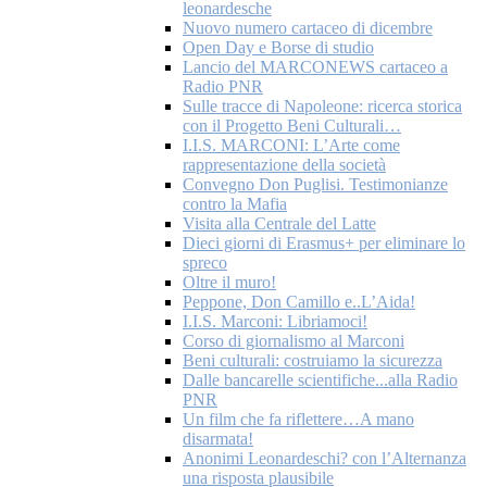
leonardesche
Nuovo numero cartaceo di dicembre
Open Day e Borse di studio
Lancio del MARCONEWS cartaceo a
Radio PNR
Sulle tracce di Napoleone: ricerca storica
con il Progetto Beni Culturali…
I.I.S. MARCONI: L’Arte come
rappresentazione della società
Convegno Don Puglisi. Testimonianze
contro la Mafia
Visita alla Centrale del Latte
Dieci giorni di Erasmus+ per eliminare lo
spreco
Oltre il muro!
Peppone, Don Camillo e..L’Aida!
I.I.S. Marconi: Libriamoci!
Corso di giornalismo al Marconi
Beni culturali: costruiamo la sicurezza
Dalle bancarelle scientifiche...alla Radio
PNR
Un film che fa riflettere…A mano
disarmata!
Anonimi Leonardeschi? con l’Alternanza
una risposta plausibile