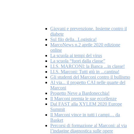
Giovani e prevenzione. Insieme contro il
diabete
Sul filo della...Logistica!
MarcoNews n.2 aprile 2020 edizione
online
La scuola ai tempi del virus
La scuola “fuori dalla classe”
I.I.S. MARCONI: la Banca ...in classe!
I.I.S. Marconi: Tutti giù in ...cantina!
Gli studenti del Marconi contro il bullismo
Al via... il progetto CAI nelle quarte del
Marconi
Progetto Neve a Bardonecchia!
Il Marconi premia le sue eccellenze
Dal FAST alla XYLEM 2020 Europe
Summit
Il Marconi vince in tutti i campi… da
Basket
Percorsi di formazione al Marconi: al via
l’indagine diagnostica sulle opere