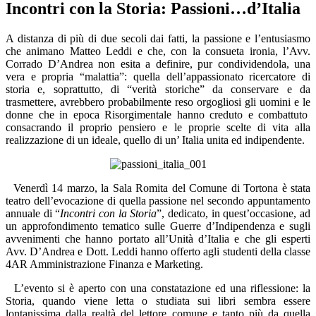
Incontri con la Storia: Passioni…d’Italia
A distanza di più di due secoli dai fatti, la passione e l’entusiasmo
che animano Matteo Leddi e che, con la consueta ironia, l’Avv.
Corrado D’Andrea non esita a definire, pur condividendola, una
vera e propria “malattia”: quella dell’appassionato ricercatore di
storia e, soprattutto, di “verità storiche” da conservare e da
trasmettere, avrebbero probabilmente reso orgogliosi gli uomini e le
donne che in epoca Risorgimentale hanno creduto e combattuto
consacrando il proprio pensiero e le proprie scelte di vita alla
realizzazione di un ideale, quello di un’ Italia unita ed indipendente.
Venerdì 14 marzo, la Sala Romita del Comune di Tortona è stata
teatro dell’evocazione di quella passione nel secondo appuntamento
annuale di “
Incontri con la Storia
”, dedicato, in quest’occasione, ad
un approfondimento tematico sulle Guerre d’Indipendenza e sugli
avvenimenti che hanno portato all’Unità d’Italia e
che gli esperti
Avv. D’Andrea e Dott. Leddi hanno offerto agli studenti della classe
4AR Amministrazione Finanza e Marketing.
L’evento si è aperto con una constatazione ed una riflessione: la
Storia, quando viene letta o studiata sui libri sembra essere
lontanissima dalla realtà del lettore comune e tanto più da quella