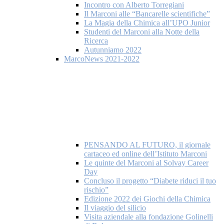
Incontro con Alberto Torregiani
Il Marconi alle “Bancarelle scientifiche”
La Magia della Chimica all’UPO Junior
Studenti del Marconi alla Notte della
Ricerca
Autunniamo 2022
MarcoNews 2021-2022
PENSANDO AL FUTURO, il giornale
cartaceo ed online dell’Istituto Marconi
Le quinte del Marconi al Solvay Career
Day
Concluso il progetto “Diabete riduci il tuo
rischio”
Edizione 2022 dei Giochi della Chimica
Il viaggio del silicio
Visita aziendale alla fondazione Golinelli