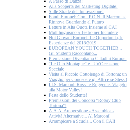
A Passo di Danza!
Alla Scoperta del Marketing Digitale!
Sulle Strade dell'Innovazione!
Fondi Europei: Con i P.O.N. Il Marconi si
Rinnova Guardando al Futuro
Letture in Alta Quota Insieme al CAI
Multilinguismo a Teatro per Includere
Noi Giovani Europei. Le Opportunità, le
Esperienze del 2018/2019
EUROPEAN YOUTH TOGETHER...
Gli Studenti Raccontano...
Premiazione Diventiamo Cittadini Europei
"Le Otto Montagne" e ..Un'Occasione
Speciale
Visita al Piccolo Cottolengo di Tortona: un
Viaggio per Conoscere gli Altri e se Stessi!
I.I.S. Marconi: Rossa e Ruggente. Viaggio
alla Motor Valley!
Festa dello Studente!
Premiazioni dei Concorsi "Rotary Club
Tortona"!
A.A.A. Autogestione - Assemblea -
Attività Alternative... Al Marconi!
Arrampicare a Scuola... Con il CAI!