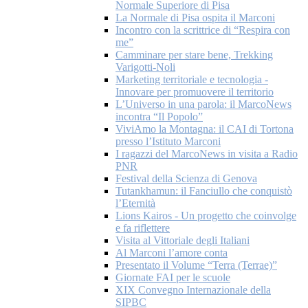
Normale Superiore di Pisa
La Normale di Pisa ospita il Marconi
Incontro con la scrittrice di “Respira con
me”
Camminare per stare bene, Trekking
Varigotti-Noli
Marketing territoriale e tecnologia -
Innovare per promuovere il territorio
L’Universo in una parola: il MarcoNews
incontra “Il Popolo”
ViviAmo la Montagna: il CAI di Tortona
presso l’Istituto Marconi
I ragazzi del MarcoNews in visita a Radio
PNR
Festival della Scienza di Genova
Tutankhamun: il Fanciullo che conquistò
l’Eternità
Lions Kairos - Un progetto che coinvolge
e fa riflettere
Visita al Vittoriale degli Italiani
Al Marconi l’amore conta
Presentato il Volume “Terra (Terrae)”
Giornate FAI per le scuole
XIX Convegno Internazionale della
SIPBC