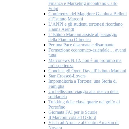
Finanza e Marketing incontrano Carlo
Volpi
Conferenze del Maggiore Gianluca Bellotti
all’Istituto Marconi
L’ANPI e gli studenti tortonesi ricordano
Hanna Arendt
L’Istituto Marconi assiste al passaggio
della Fiamma Olimpica
Per una Pace disarmata e disarmante
Formazione economico-aziendale… avanti
tutta!
Marconews N.12, non è un profumo ma
un’esperienza
Conclusi gli Open Day all’Istituto Marconi
Star Crossed-Lovers
Imprenditoria a Tortona: una Storia di
Famiglia
Un bellissimo viaggio alla ricerca della
solidarietà
Trekking delle classi quarte nel golfo di
Portofino
Giornata FAI per le Scuole
Il Marconi vola ad Oxford
Visita ad Arona e al Centro Amazon di
Novara