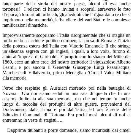
fatto parte della storia del nostro paese, alcuni di essi anche
tortonesi!
I relatori ci hanno invitati a scoprirli attraverso le foto
d’epoca, i loro ritratti ufficiali, gli aneddoti che li riguardano (e che si
imprimono nella memoria), le bandiere dei vari Stati e le complesse
ramificazioni dinastiche.
Improvvisamente scopriamo l’Italia risorgimentale che si ritaglia un
ruolo nello scacchiere politico europeo, la presa di Roma e l’inizio
della potenza estera dell’Italia con Vittorio Emanuele II che stringe
un’alleanza segreta con gli inglesi, i quali, a loro volta, furono di
aiuto all’impresa di Garibaldi. E proprio con lo sbarco dei Mille del
1860, ecco un altro eroe del nostro territorio: il viguzzolese Alberto
Leardi, e poi ancora il Generale Giuseppe Luigi Passalacqua,
Marchese di Villalvernia, prima Medaglia d’Oro al Valor Militare
alla memoria,
l’eroe che respinse gli Austriaci morendo poi nella battaglia di
Novara.
Ora noi siamo seduti in una sala di quella che fu una
caserma intitolata alla sua memoria, ma che nel tempo fu anche
luogo di raccolta dei profughi di altre guerre, provenienti dal
Dodecaneso, dalla Libia e poi dall’Istria, ed ora è sede delle
Istituzioni Comunali di Tortona. Fra pochi mesi alcuni di noi ci
entreranno in veste di stagisti….
Dapprima titubanti a porre domande, siamo incuriositi dai cimeli