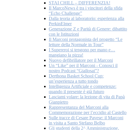
STAI CHILL – DIFFERENZIA!
Il MarcoNews è tra i vincitori della sfida
“Echo Challenge”
Dalla teoria al laboratorio: esperienza alla
PerkinElmer
Generazione Z e Parità di Genere: dibattito
con le Istituzioni
Il Marconi protagonista del progetto “Le
letture della Normale in Tour”
I Supereroi si tengono per mano e…
mangiano la pizza!
Nuovo defibrillatore per il Marconi
Un “Like” per il Marconi - Conosci il
nostro Podcast “Giallosai”?
Derthona Basket School Cup:
un’esperienza a tutto tondo
Intelligenza Artificiale e competenze:
quando il presente è già futuro
Lasciami volare: la lezione di vita di Papà
Gianpietro
Rappresentanza del Marconi alla
Commemorazione per l’eccidio al Castello
Sulle tracce di Cesare Pavese: il Marconi
in visita a Santo Stefano Belbo
Gli studenti della 2^ Amministrazione,