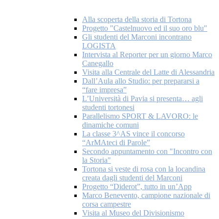
Alla scoperta della storia di Tortona
Progetto "Castelnuovo ed il suo oro blu"
Gli studenti del Marconi incontrano
LOGISTA
Intervista al Reporter per un giorno Marco
Canegallo
Visita alla Centrale del Latte di Alessandria
Dall’Aula allo Studio: per prepararsi a
“fare impresa”
L’Università di Pavia si presenta… agli
studenti tortonesi
Parallelismo SPORT & LAVORO: le
dinamiche comuni
La classe 3^AS vince il concorso
“ArMAteci di Parole”
Secondo appuntamento con "Incontro con
la Storia"
Tortona si veste di rosa con la locandina
creata dagli studenti del Marconi
Progetto “Diderot”, tutto in un’App
Marco Benevento, campione nazionale di
corsa campestre
Visita al Museo del Divisionismo