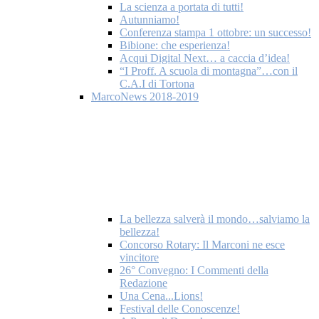
La scienza a portata di tutti!
Autunniamo!
Conferenza stampa 1 ottobre: un successo!
Bibione: che esperienza!
Acqui Digital Next… a caccia d’idea!
“I Proff. A scuola di montagna”…con il
C.A.I di Tortona
MarcoNews 2018-2019
La bellezza salverà il mondo…salviamo la
bellezza!
Concorso Rotary: Il Marconi ne esce
vincitore
26° Convegno: I Commenti della
Redazione
Una Cena...Lions!
Festival delle Conoscenze!