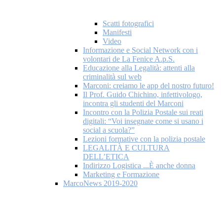
Scatti fotografici
Manifesti
Video
Informazione e Social Network con i
volontari de La Fenice A.p.S.
Educazione alla Legalità: attenti alla
criminalità sul web
Marconi: creiamo le app del nostro futuro!
Il Prof. Guido Chichino, infettivologo,
incontra gli studenti del Marconi
Incontro con la Polizia Postale sui reati
digitali: “Voi insegnate come si usano i
social a scuola?”
Lezioni formative con la polizia postale
LEGALITÀ E CULTURA
DELL’ETICA
Indirizzo Logistica ...È anche donna
Marketing e Formazione
MarcoNews 2019-2020