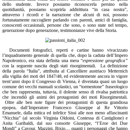
dello studente. Invece possiamo riconoscerla persino nella
quotidianità, possiamo scoprirla addirittura “in casa nostra”,
attraverso i ricordi e la narrazione che alcuni di noi, possono
fortunatamente raccogliere parlando con parenti, amici di famiglia,
conoscenti occasionali, persone che sono, o sono state nel tempo,
generazione dopo generazione, testimonianze vive della Storia.
Documenti fotografici, reperti e cartine hanno vivacizzato
l’inquadramento generale di quella che, dopo la caduta dell’Impero
Napoleonico, era stata definita una mera “
espressione geografica”
con
la seguente nascita degli stati risorgimentali.
La definizione
della parola “Italia”, attribuita al Cancelliere austriaco Metternich
alla vigilia dei moti del 1847/48, ed evidentemente ancora in vigore
trent’anni dopo il Congresso di Vienna, è diventata quasi un luogo
comune dei vecchi manuali scolastici, un “tormentone” fraseologico
che ben rappresenta, tuttavia, il dolente senso di rivalsa patriottica
che incendiò gli animi dei protagonisti dei moti Risorgimentali.
Oltre alle ben note figure dei protagonisti di questa grandiosa
epopea, dall’Imperatore Francesco Giuseppe al Re Vittorio
Emanuele, dalla mitica ed infelice Sissi alle non meno affascinanti
“Nicchia” (al secolo Virginia Oldoini, Contessa di Castiglione) e
Anita Garibaldi, dal suo consorte Giuseppe, “l’Eroe dei Due
Mondi” a Cavour, Mazzini, Bixio… quanti i personaggi che hanno