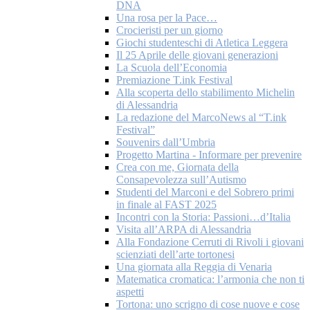
DNA
Una rosa per la Pace…
Crocieristi per un giorno
Giochi studenteschi di Atletica Leggera
Il 25 Aprile delle giovani generazioni
La Scuola dell’Economia
Premiazione T.ink Festival
Alla scoperta dello stabilimento Michelin
di Alessandria
La redazione del MarcoNews al “T.ink
Festival”
Souvenirs dall’Umbria
Progetto Martina - Informare per prevenire
Crea con me, Giornata della
Consapevolezza sull’Autismo
Studenti del Marconi e del Sobrero primi
in finale al FAST 2025
Incontri con la Storia: Passioni…d’Italia
Visita all’ARPA di Alessandria
Alla Fondazione Cerruti di Rivoli i giovani
scienziati dell’arte tortonesi
Una giornata alla Reggia di Venaria
Matematica cromatica: l’armonia che non ti
aspetti
Tortona: uno scrigno di cose nuove e cose