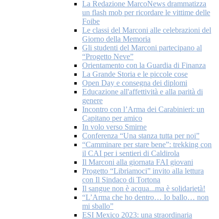
La Redazione MarcoNews drammatizza
un flash mob per ricordare le vittime delle
Foibe
Le classi del Marconi alle celebrazioni del
Giorno della Memoria
Gli studenti del Marconi partecipano al
“Progetto Neve”
Orientamento con la Guardia di Finanza
La Grande Storia e le piccole cose
Open Day e consegna dei diplomi
Educazione all'affettività e alla parità di
genere
Incontro con l’Arma dei Carabinieri: un
Capitano per amico
In volo verso Smirne
Conferenza “Una stanza tutta per noi”
“Camminare per stare bene”: trekking con
il CAI per i sentieri di Caldirola
Il Marconi alla giornata FAI giovani
Progetto “Libriamoci” invito alla lettura
con Il Sindaco di Tortona
Il sangue non è acqua...ma è solidarietà!
“L’Arma che ho dentro… Io ballo… non
mi sballo”
ESI Mexico 2023: una straordinaria