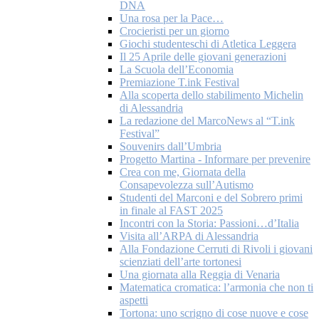
DNA
Una rosa per la Pace…
Crocieristi per un giorno
Giochi studenteschi di Atletica Leggera
Il 25 Aprile delle giovani generazioni
La Scuola dell’Economia
Premiazione T.ink Festival
Alla scoperta dello stabilimento Michelin
di Alessandria
La redazione del MarcoNews al “T.ink
Festival”
Souvenirs dall’Umbria
Progetto Martina - Informare per prevenire
Crea con me, Giornata della
Consapevolezza sull’Autismo
Studenti del Marconi e del Sobrero primi
in finale al FAST 2025
Incontri con la Storia: Passioni…d’Italia
Visita all’ARPA di Alessandria
Alla Fondazione Cerruti di Rivoli i giovani
scienziati dell’arte tortonesi
Una giornata alla Reggia di Venaria
Matematica cromatica: l’armonia che non ti
aspetti
Tortona: uno scrigno di cose nuove e cose