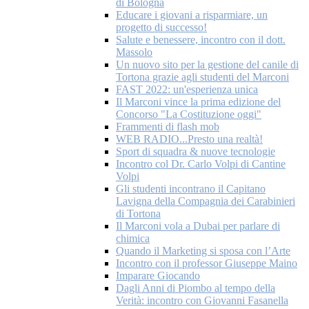
di Bologna
Educare i giovani a risparmiare, un
progetto di successo!
Salute e benessere, incontro con il dott.
Massolo
Un nuovo sito per la gestione del canile di
Tortona grazie agli studenti del Marconi
FAST 2022: un'esperienza unica
Il Marconi vince la prima edizione del
Concorso "La Costituzione oggi"
Frammenti di flash mob
WEB RADIO...Presto una realtà!
Sport di squadra & nuove tecnologie
Incontro col Dr. Carlo Volpi di Cantine
Volpi
Gli studenti incontrano il Capitano
Lavigna della Compagnia dei Carabinieri
di Tortona
Il Marconi vola a Dubai per parlare di
chimica
Quando il Marketing si sposa con l’Arte
Incontro con il professor Giuseppe Maino
Imparare Giocando
Dagli Anni di Piombo al tempo della
Verità: incontro con Giovanni Fasanella