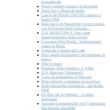
leonardesche
Nuovo numero cartaceo di dicembre
Open Day e Borse di studio
Lancio del MARCONEWS cartaceo a
Radio PNR
Sulle tracce di Napoleone: ricerca storica
con il Progetto Beni Culturali…
I.I.S. MARCONI: L’Arte come
rappresentazione della società
Convegno Don Puglisi. Testimonianze
contro la Mafia
Visita alla Centrale del Latte
Dieci giorni di Erasmus+ per eliminare lo
spreco
Oltre il muro!
Peppone, Don Camillo e..L’Aida!
I.I.S. Marconi: Libriamoci!
Corso di giornalismo al Marconi
Beni culturali: costruiamo la sicurezza
Dalle bancarelle scientifiche...alla Radio
PNR
Un film che fa riflettere…A mano
disarmata!
Anonimi Leonardeschi? con l’Alternanza
una risposta plausibile