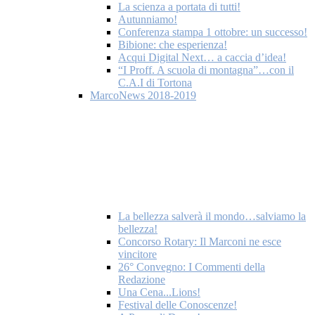
La scienza a portata di tutti!
Autunniamo!
Conferenza stampa 1 ottobre: un successo!
Bibione: che esperienza!
Acqui Digital Next… a caccia d’idea!
“I Proff. A scuola di montagna”…con il
C.A.I di Tortona
MarcoNews 2018-2019
La bellezza salverà il mondo…salviamo la
bellezza!
Concorso Rotary: Il Marconi ne esce
vincitore
26° Convegno: I Commenti della
Redazione
Una Cena...Lions!
Festival delle Conoscenze!