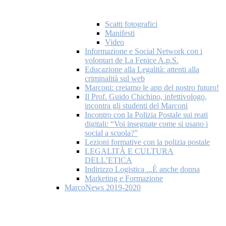
Scatti fotografici
Manifesti
Video
Informazione e Social Network con i
volontari de La Fenice A.p.S.
Educazione alla Legalità: attenti alla
criminalità sul web
Marconi: creiamo le app del nostro futuro!
Il Prof. Guido Chichino, infettivologo,
incontra gli studenti del Marconi
Incontro con la Polizia Postale sui reati
digitali: “Voi insegnate come si usano i
social a scuola?”
Lezioni formative con la polizia postale
LEGALITÀ E CULTURA
DELL’ETICA
Indirizzo Logistica ...È anche donna
Marketing e Formazione
MarcoNews 2019-2020