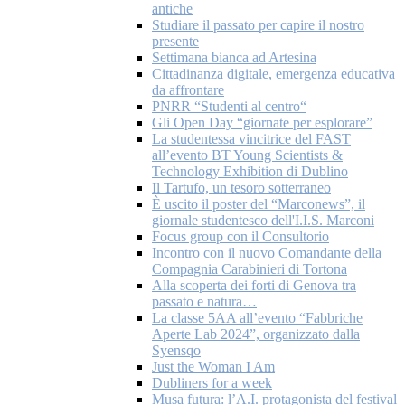
antiche
Studiare il passato per capire il nostro
presente
Settimana bianca ad Artesina
Cittadinanza digitale, emergenza educativa
da affrontare
PNRR “Studenti al centro“
Gli Open Day “giornate per esplorare”
La studentessa vincitrice del FAST
all’evento BT Young Scientists &
Technology Exhibition di Dublino
Il Tartufo, un tesoro sotterraneo
È uscito il poster del “Marconews”, il
giornale studentesco dell'I.I.S. Marconi
Focus group con il Consultorio
Incontro con il nuovo Comandante della
Compagnia Carabinieri di Tortona
Alla scoperta dei forti di Genova tra
passato e natura…
La classe 5AA all’evento “Fabbriche
Aperte Lab 2024”, organizzato dalla
Syensqo
Just the Woman I Am
Dubliners for a week
Musa futura: l’A.I. protagonista del festival