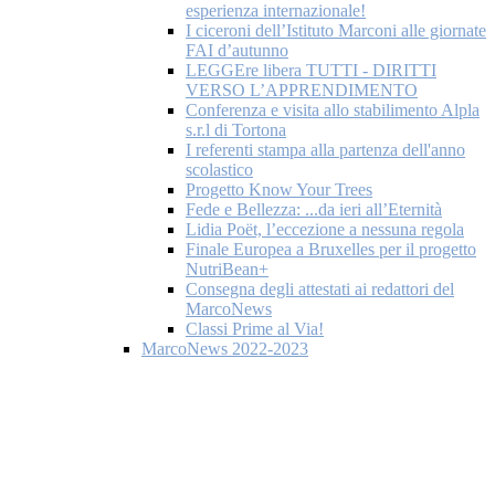
esperienza internazionale!
I ciceroni dell’Istituto Marconi alle giornate
FAI d’autunno
LEGGEre libera TUTTI - DIRITTI
VERSO L’APPRENDIMENTO
Conferenza e visita allo stabilimento Alpla
s.r.l di Tortona
I referenti stampa alla partenza dell'anno
scolastico
Progetto Know Your Trees
Fede e Bellezza: ...da ieri all’Eternità
Lidia Poët, l’eccezione a nessuna regola
Finale Europea a Bruxelles per il progetto
NutriBean+
Consegna degli attestati ai redattori del
MarcoNews
Classi Prime al Via!
MarcoNews 2022-2023