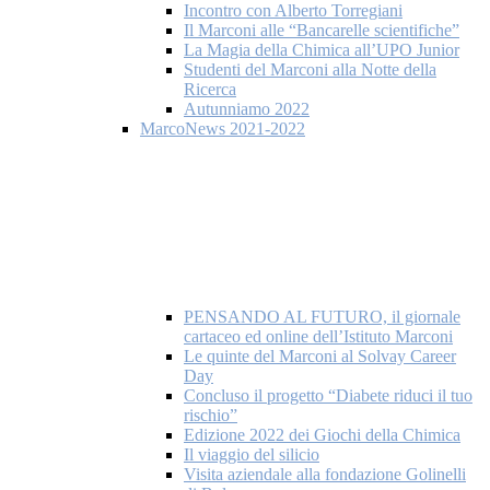
Incontro con Alberto Torregiani
Il Marconi alle “Bancarelle scientifiche”
La Magia della Chimica all’UPO Junior
Studenti del Marconi alla Notte della
Ricerca
Autunniamo 2022
MarcoNews 2021-2022
PENSANDO AL FUTURO, il giornale
cartaceo ed online dell’Istituto Marconi
Le quinte del Marconi al Solvay Career
Day
Concluso il progetto “Diabete riduci il tuo
rischio”
Edizione 2022 dei Giochi della Chimica
Il viaggio del silicio
Visita aziendale alla fondazione Golinelli