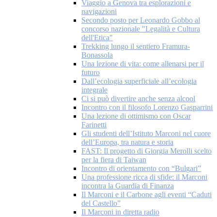
Viaggio a Genova tra esplorazioni e
navigazioni
Secondo posto per Leonardo Gobbo al
concorso nazionale "Legalità e Cultura
dell'Etica"
Trekking lungo il sentiero Framura-
Bonassola
Una lezione di vita: come allenarsi per il
futuro
Dall’ecologia superficiale all’ecologia
integrale
Ci si può divertire anche senza alcool
Incontro con il filosofo Lorenzo Gasparrini
Una lezione di ottimismo con Oscar
Farinetti
Gli studenti dell’Istituto Marconi nel cuore
dell’Europa, tra natura e storia
FAST: Il progetto di Giorgia Merolli scelto
per la fiera di Taiwan
Incontro di orientamento con “Bulgari”
Una professione ricca di sfide: il Marconi
incontra la Guardia di Finanza
Il Marconi e il Carbone agli eventi “Caduti
del Castello”
Il Marconi in diretta radio