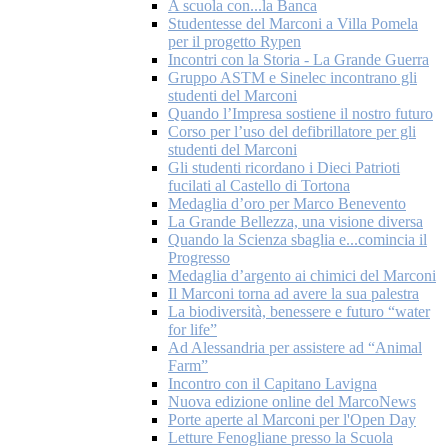
A scuola con...la Banca
Studentesse del Marconi a Villa Pomela
per il progetto Rypen
Incontri con la Storia - La Grande Guerra
Gruppo ASTM e Sinelec incontrano gli
studenti del Marconi
Quando l’Impresa sostiene il nostro futuro
Corso per l’uso del defibrillatore per gli
studenti del Marconi
Gli studenti ricordano i Dieci Patrioti
fucilati al Castello di Tortona
Medaglia d’oro per Marco Benevento
La Grande Bellezza, una visione diversa
Quando la Scienza sbaglia e...comincia il
Progresso
Medaglia d’argento ai chimici del Marconi
Il Marconi torna ad avere la sua palestra
La biodiversità, benessere e futuro “water
for life”
Ad Alessandria per assistere ad “Animal
Farm”
Incontro con il Capitano Lavigna
Nuova edizione online del MarcoNews
Porte aperte al Marconi per l'Open Day
Letture Fenogliane presso la Scuola