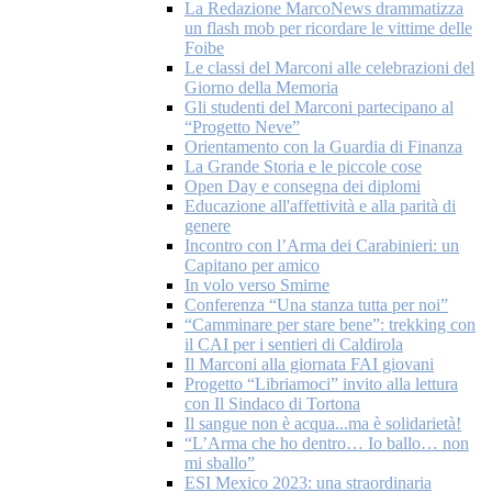
La Redazione MarcoNews drammatizza
un flash mob per ricordare le vittime delle
Foibe
Le classi del Marconi alle celebrazioni del
Giorno della Memoria
Gli studenti del Marconi partecipano al
“Progetto Neve”
Orientamento con la Guardia di Finanza
La Grande Storia e le piccole cose
Open Day e consegna dei diplomi
Educazione all'affettività e alla parità di
genere
Incontro con l’Arma dei Carabinieri: un
Capitano per amico
In volo verso Smirne
Conferenza “Una stanza tutta per noi”
“Camminare per stare bene”: trekking con
il CAI per i sentieri di Caldirola
Il Marconi alla giornata FAI giovani
Progetto “Libriamoci” invito alla lettura
con Il Sindaco di Tortona
Il sangue non è acqua...ma è solidarietà!
“L’Arma che ho dentro… Io ballo… non
mi sballo”
ESI Mexico 2023: una straordinaria