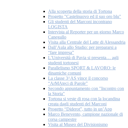
Alla scoperta della storia di Tortona
Progetto "Castelnuovo ed il suo oro blu"
Gli studenti del Marconi incontrano
LOGISTA
Intervista al Reporter per un giorno Marco
Canegallo
Visita alla Centrale del Latte di Alessandria
Dall’Aula allo Studio: per prepararsi a
“fare impresa”
L’Università di Pavia si presenta… agli
studenti tortonesi
Parallelismo SPORT & LAVORO: le
dinamiche comuni
La classe 3^AS vince il concorso
“ArMAteci di Parole”
Secondo appuntamento con "Incontro con
la Storia"
Tortona si veste di rosa con la locandina
creata dagli studenti del Marconi
Progetto “Diderot”, tutto in un’App
Marco Benevento, campione nazionale di
corsa campestre
Visita al Museo del Divisionismo