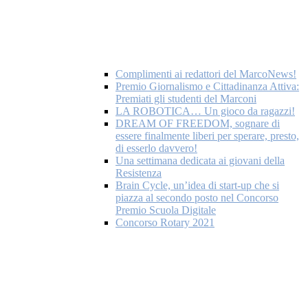
Complimenti ai redattori del MarcoNews!
Premio Giornalismo e Cittadinanza Attiva:
Premiati gli studenti del Marconi
LA ROBOTICA… Un gioco da ragazzi!
DREAM OF FREEDOM, sognare di
essere finalmente liberi per sperare, presto,
di esserlo davvero!
Una settimana dedicata ai giovani della
Resistenza
Brain Cycle, un’idea di start-up che si
piazza al secondo posto nel Concorso
Premio Scuola Digitale
Concorso Rotary 2021