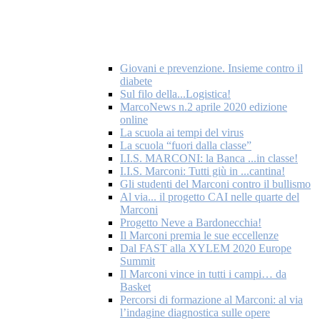
Giovani e prevenzione. Insieme contro il
diabete
Sul filo della...Logistica!
MarcoNews n.2 aprile 2020 edizione
online
La scuola ai tempi del virus
La scuola “fuori dalla classe”
I.I.S. MARCONI: la Banca ...in classe!
I.I.S. Marconi: Tutti giù in ...cantina!
Gli studenti del Marconi contro il bullismo
Al via... il progetto CAI nelle quarte del
Marconi
Progetto Neve a Bardonecchia!
Il Marconi premia le sue eccellenze
Dal FAST alla XYLEM 2020 Europe
Summit
Il Marconi vince in tutti i campi… da
Basket
Percorsi di formazione al Marconi: al via
l’indagine diagnostica sulle opere