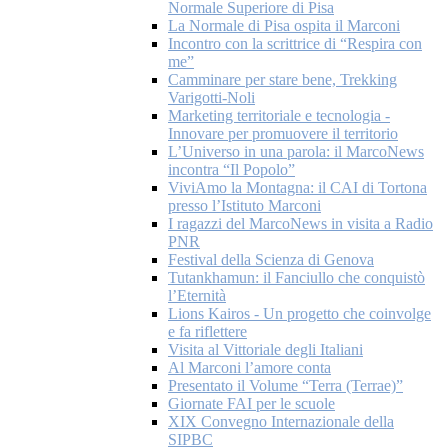
Normale Superiore di Pisa
La Normale di Pisa ospita il Marconi
Incontro con la scrittrice di “Respira con
me”
Camminare per stare bene, Trekking
Varigotti-Noli
Marketing territoriale e tecnologia -
Innovare per promuovere il territorio
L’Universo in una parola: il MarcoNews
incontra “Il Popolo”
ViviAmo la Montagna: il CAI di Tortona
presso l’Istituto Marconi
I ragazzi del MarcoNews in visita a Radio
PNR
Festival della Scienza di Genova
Tutankhamun: il Fanciullo che conquistò
l’Eternità
Lions Kairos - Un progetto che coinvolge
e fa riflettere
Visita al Vittoriale degli Italiani
Al Marconi l’amore conta
Presentato il Volume “Terra (Terrae)”
Giornate FAI per le scuole
XIX Convegno Internazionale della
SIPBC