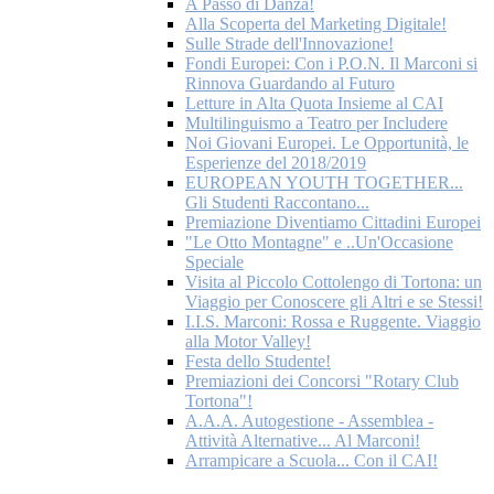
A Passo di Danza!
Alla Scoperta del Marketing Digitale!
Sulle Strade dell'Innovazione!
Fondi Europei: Con i P.O.N. Il Marconi si
Rinnova Guardando al Futuro
Letture in Alta Quota Insieme al CAI
Multilinguismo a Teatro per Includere
Noi Giovani Europei. Le Opportunità, le
Esperienze del 2018/2019
EUROPEAN YOUTH TOGETHER...
Gli Studenti Raccontano...
Premiazione Diventiamo Cittadini Europei
"Le Otto Montagne" e ..Un'Occasione
Speciale
Visita al Piccolo Cottolengo di Tortona: un
Viaggio per Conoscere gli Altri e se Stessi!
I.I.S. Marconi: Rossa e Ruggente. Viaggio
alla Motor Valley!
Festa dello Studente!
Premiazioni dei Concorsi "Rotary Club
Tortona"!
A.A.A. Autogestione - Assemblea -
Attività Alternative... Al Marconi!
Arrampicare a Scuola... Con il CAI!