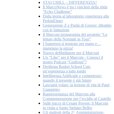
STAI CHILL – DIFFERENZIA!
Il MarcoNews è tra i vincitori della sfida
“Echo Challenge”
Dalla teoria al laboratorio: esperienza alla
PerkinElmer
Generazione Z e Parità di Genere: dibattito
con le Istituzioni
Il Marconi protagonista del progetto “Le
letture della Normale in Tour”
I Supereroi si tengono per mano e…
mangiano la pizza!
Nuovo defibrillatore per il Marconi
Un “Like” per il Marconi - Conosci il
nostro Podcast “Giallosai”?
Derthona Basket School Cup:
un’esperienza a tutto tondo
Intelligenza Artificiale e competenze:
quando il presente è già futuro
Lasciami volare: la lezione di vita di Papà
Gianpietro
Rappresentanza del Marconi alla
Commemorazione per l’eccidio al Castello
Sulle tracce di Cesare Pavese: il Marconi
in visita a Santo Stefano Belbo
Gli studenti della 2^ Amministrazione,