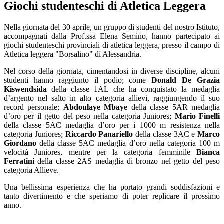
Giochi studenteschi di Atletica Leggera
Nella giornata del 30 aprile, un gruppo di studenti del nostro Istituto,
accompagnati dalla Prof.ssa Elena Semino, hanno partecipato ai
giochi studenteschi provinciali di atletica leggera, presso il campo di
Atletica leggera "Borsalino" di Alessandria.
Nel corso della giornata, cimentandosi in diverse discipline, alcuni
studenti hanno raggiunto il podio; come
Donald De Grazia
Kiswendsida
della classe 1AL
che ha conquistato la medaglia
d’argento nel salto in alto categoria allievi, raggiungendo il suo
record personale;
Abdoulaye Mbaye
della classe 5AR medaglia
d’oro per il getto del peso nella categoria Juniores;
Mario Finelli
della classe 5AC medaglia d’oro per i 1000 m resistenza nella
categoria Juniores;
Riccardo Panariello
della classe 3AC e
Marco
Giordano
della classe 5AC medaglia d’oro nella categoria 100 m
velocità Juniores, mentre per la categoria femminile
Bianca
Ferratini
della classe 2AS medaglia di bronzo nel getto del peso
categoria Allieve.
Una bellissima esperienza che ha portato grandi soddisfazioni e
tanto divertimento e che speriamo di poter replicare il prossimo
anno.