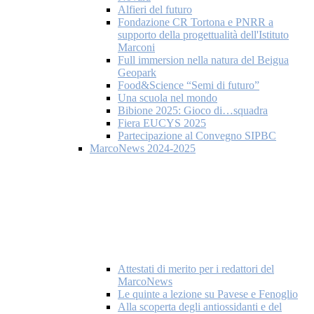
Alfieri del futuro
Fondazione CR Tortona e PNRR a
supporto della progettualità dell'Istituto
Marconi
Full immersion nella natura del Beigua
Geopark
Food&Science “Semi di futuro”
Una scuola nel mondo
Bibione 2025: Gioco di…squadra
Fiera EUCYS 2025
Partecipazione al Convegno SIPBC
MarcoNews 2024-2025
Attestati di merito per i redattori del
MarcoNews
Le quinte a lezione su Pavese e Fenoglio
Alla scoperta degli antiossidanti e del