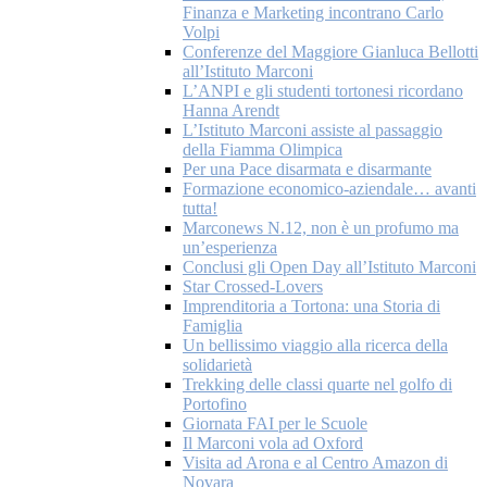
Finanza e Marketing incontrano Carlo
Volpi
Conferenze del Maggiore Gianluca Bellotti
all’Istituto Marconi
L’ANPI e gli studenti tortonesi ricordano
Hanna Arendt
L’Istituto Marconi assiste al passaggio
della Fiamma Olimpica
Per una Pace disarmata e disarmante
Formazione economico-aziendale… avanti
tutta!
Marconews N.12, non è un profumo ma
un’esperienza
Conclusi gli Open Day all’Istituto Marconi
Star Crossed-Lovers
Imprenditoria a Tortona: una Storia di
Famiglia
Un bellissimo viaggio alla ricerca della
solidarietà
Trekking delle classi quarte nel golfo di
Portofino
Giornata FAI per le Scuole
Il Marconi vola ad Oxford
Visita ad Arona e al Centro Amazon di
Novara