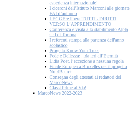
esperienza internazionale!
I ciceroni dell’Istituto Marconi alle giornate
FAI d’autunno
LEGGEre libera TUTTI - DIRITTI
VERSO L’APPRENDIMENTO
Conferenza e visita allo stabilimento Alpla
s.r.l di Tortona
I referenti stampa alla partenza dell'anno
scolastico
Progetto Know Your Trees
Fede e Bellezza: ...da ieri all’Eternità
Lidia Poët, l’eccezione a nessuna regola
Finale Europea a Bruxelles per il progetto
NutriBean+
Consegna degli attestati ai redattori del
MarcoNews
Classi Prime al Via!
MarcoNews 2022-2023