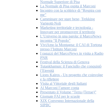
Normale Superiore di Pisa
La Normale di Pisa ospita il Marconi
Incontro con la scrittrice di “Respira con
me”
Camminare per stare bene, Trekking
Varigotti-Noli
Marketing territoriale e tecnologia -
Innovare per promuovere il territorio
L’Universo in una parola: il MarcoNews
incontra “Il Popolo”
ViviAmo la Montagna: il CAI di Tortona
presso l’Istituto Marconi
I ragazzi del MarcoNews in visita a Radio
PNR
Festival della Scienza di Genova
Tutankhamun: il Fanciullo che conquistò
l’Eternità
Lions Kairos - Un progetto che coinvolge
e fa riflettere
Visita al Vittoriale degli Italiani
Al Marconi l’amore conta
Presentato il Volume “Terra (Terrae)”
Giornate FAI per le scuole
XIX Convegno Internazionale della
SIPBC