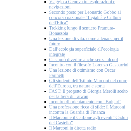
Viaggio a Genova tra esplorazioni e
navigazioni
Secondo posto per Leonardo Gobbo al
concorso nazionale "Legalità e Cultura
dell'Etica"
Trekking lungo il sentiero Framura-
Bonassola
Una lezione di vita: come allenarsi per il
futuro
Dall’ecologia superficiale all’ecologia
integrale
Ci si può divertire anche senza alcool
Incontro con il filosofo Lorenzo Gasparrini
Una lezione di ottimismo con Oscar
Farinetti
Gli studenti dell’Istituto Marconi nel cuore
dell’Europa, tra natura e storia
FAST: Il progetto di Giorgia Merolli scelto
per la fiera di Taiwan
Incontro di orientamento con “Bulgari”
Una professione ricca di sfide: il Marconi
incontra la Guardia di Finanza
Il Marconi e il Carbone agli eventi “Caduti
del Castello”
Il Marconi in diretta radio