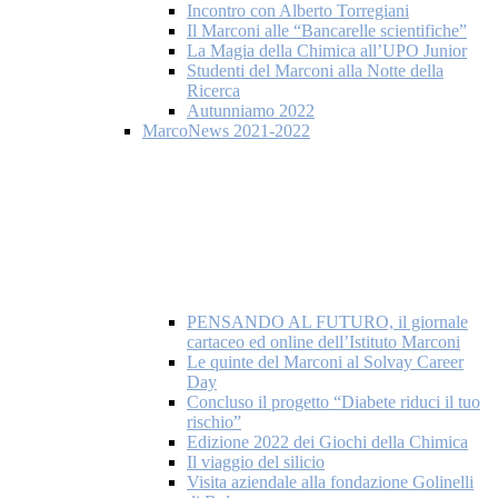
Incontro con Alberto Torregiani
Il Marconi alle “Bancarelle scientifiche”
La Magia della Chimica all’UPO Junior
Studenti del Marconi alla Notte della
Ricerca
Autunniamo 2022
MarcoNews 2021-2022
PENSANDO AL FUTURO, il giornale
cartaceo ed online dell’Istituto Marconi
Le quinte del Marconi al Solvay Career
Day
Concluso il progetto “Diabete riduci il tuo
rischio”
Edizione 2022 dei Giochi della Chimica
Il viaggio del silicio
Visita aziendale alla fondazione Golinelli