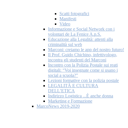
Scatti fotografici
Manifesti
Video
Informazione e Social Network con i
volontari de La Fenice A.p.S.
Educazione alla Legalità: attenti alla
criminalità sul web
Marconi: creiamo le app del nostro futuro!
Il Prof. Guido Chichino, infettivologo,
incontra gli studenti del Marconi
Incontro con la Polizia Postale sui reati
digitali: “Voi insegnate come si usano i
social a scuola?”
Lezioni formative con la polizia postale
LEGALITÀ E CULTURA
DELL’ETICA
Indirizzo Logistica ...È anche donna
Marketing e Formazione
MarcoNews 2019-2020