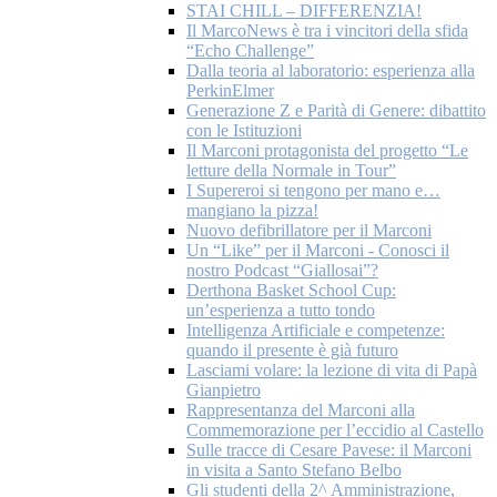
STAI CHILL – DIFFERENZIA!
Il MarcoNews è tra i vincitori della sfida
“Echo Challenge”
Dalla teoria al laboratorio: esperienza alla
PerkinElmer
Generazione Z e Parità di Genere: dibattito
con le Istituzioni
Il Marconi protagonista del progetto “Le
letture della Normale in Tour”
I Supereroi si tengono per mano e…
mangiano la pizza!
Nuovo defibrillatore per il Marconi
Un “Like” per il Marconi - Conosci il
nostro Podcast “Giallosai”?
Derthona Basket School Cup:
un’esperienza a tutto tondo
Intelligenza Artificiale e competenze:
quando il presente è già futuro
Lasciami volare: la lezione di vita di Papà
Gianpietro
Rappresentanza del Marconi alla
Commemorazione per l’eccidio al Castello
Sulle tracce di Cesare Pavese: il Marconi
in visita a Santo Stefano Belbo
Gli studenti della 2^ Amministrazione,