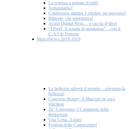
La scienza a portata di tutti!
Autunniamo!
Conferenza stampa 1 ottobre: un successo!
Bibione: che esperienza!
Acqui Digital Next… a caccia d’idea!
“I Proff. A scuola di montagna”…con il
C.A.I di Tortona
MarcoNews 2018-2019
La bellezza salverà il mondo…salviamo la
bellezza!
Concorso Rotary: Il Marconi ne esce
vincitore
26° Convegno: I Commenti della
Redazione
Una Cena...Lions!
Festival delle Conoscenze!