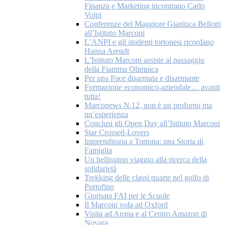
Finanza e Marketing incontrano Carlo
Volpi
Conferenze del Maggiore Gianluca Bellotti
all’Istituto Marconi
L’ANPI e gli studenti tortonesi ricordano
Hanna Arendt
L’Istituto Marconi assiste al passaggio
della Fiamma Olimpica
Per una Pace disarmata e disarmante
Formazione economico-aziendale… avanti
tutta!
Marconews N.12, non è un profumo ma
un’esperienza
Conclusi gli Open Day all’Istituto Marconi
Star Crossed-Lovers
Imprenditoria a Tortona: una Storia di
Famiglia
Un bellissimo viaggio alla ricerca della
solidarietà
Trekking delle classi quarte nel golfo di
Portofino
Giornata FAI per le Scuole
Il Marconi vola ad Oxford
Visita ad Arona e al Centro Amazon di
Novara