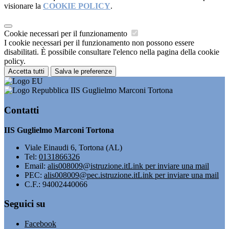
visionare la
COOKIE POLICY
.
Cookie necessari per il funzionamento
I cookie necessari per il funzionamento non possono essere
disabilitati. È possibile consultare l'elenco nella pagina della cookie
policy.
Accetta tutti
Salva le preferenze
IIS Guglielmo Marconi Tortona
Contatti
IIS Guglielmo Marconi Tortona
Viale Einaudi 6, Tortona (AL)
Tel:
0131866326
Email:
alis008009@istruzione.it
Link per inviare una mail
PEC:
alis008009@pec.istruzione.it
Link per inviare una mail
C.F.: 94002440066
Seguici su
Facebook