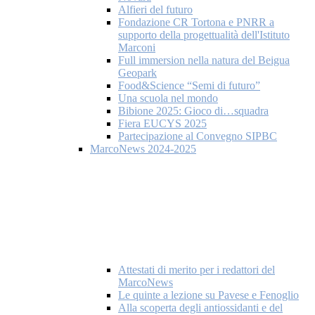
Alfieri del futuro
Fondazione CR Tortona e PNRR a
supporto della progettualità dell'Istituto
Marconi
Full immersion nella natura del Beigua
Geopark
Food&Science “Semi di futuro”
Una scuola nel mondo
Bibione 2025: Gioco di…squadra
Fiera EUCYS 2025
Partecipazione al Convegno SIPBC
MarcoNews 2024-2025
Attestati di merito per i redattori del
MarcoNews
Le quinte a lezione su Pavese e Fenoglio
Alla scoperta degli antiossidanti e del