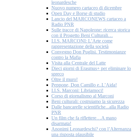
leonardesche
Nuovo numero cartaceo di dicembre
Open Day e Borse di studio
Lancio del MARCONEWS cartaceo a
Radio PNR
Sulle tracce di Napoleone: ricerca storica
con il Progetto Beni Culturali…
I.I.S. MARCONI: L’Arte come
rappresentazione della società
Convegno Don Puglisi. Testimonianze
contro la Mafia
Visita alla Centrale del Latte
Dieci giorni di Erasmus+ per eliminare lo
spreco
Oltre il muro!
Peppone, Don Camillo e..L’Aida!
I.I.S. Marconi: Libriamoci!
Corso di giornalismo al Marconi
Beni culturali: costruiamo la sicurezza
Dalle bancarelle scientifiche...alla Radio
PNR
Un film che fa riflettere…A mano
disarmata!
Anonimi Leonardeschi? con l’Alternanza
una risposta plausibile