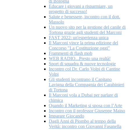
di Bologna
Educare i giovani a risparmiare, un
progetto di successo!
Salute e benessere, incontro con il dott.
Massolo
Un nuovo sito per la gestione del canile di
Tortona grazie agli studenti del Marconi
FAST 2022: un'esperienza unica
Il Marconi vince la prima edizione del
Concorso "La Costituzione oggi"
Frammenti di flash mob
WEB RADIO...Presto una realtà!
Sport di squadra & nuove tecnologie
Incontro col Dr. Carlo Volpi di Cantine
Volpi
Gli studenti incontrano il Capitano
Lavigna della Compagnia dei Carabinieri
di Tortona
Il Marconi vola a Dubai per parlare di
chimica
Quando il Marketing si sposa con l’Arte
Incontro con il professor Giuseppe Maino
Imparare Giocando
Dagli Anni di Piombo al tempo della
Verità: incontro con Giovanni Fasanella