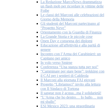
La Redazione MarcoNews drammatizza
un flash mob per ricordare le vittime delle
Foibe
Le classi del Marconi alle celebrazioni del
Giorno della Memoria
Gli studenti del Marconi partecipano al
“Progetto Neve”
Orientamento con la Guardia di Finanza
La Grande Storia e le piccole cose
Open Day e consegna dei diplomi
Educazione all'affettività e alla parità di
genere
Incontro con l’Arma dei Carabinieri: un
Capitano per amico
In volo verso Smirne
Conferenza “Una stanza tutta per noi”
“Camminare per stare bene”: trekking con
il CAI per i sentieri di Caldirola
Il Marconi alla giornata FAI giovani
Progetto “Libriamoci” invito alla lettura
con Il Sindaco di Tortona
Il sangue non è acqua...ma è solidarietà!
“L’Arma che ho dentro… Io ballo… non
mi sballo”
ESI Mexico 2023: una straordinaria