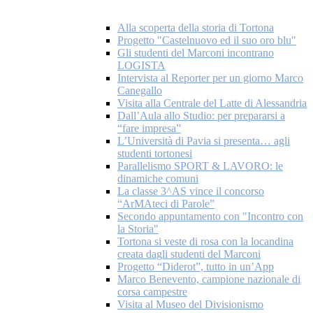
Alla scoperta della storia di Tortona
Progetto "Castelnuovo ed il suo oro blu"
Gli studenti del Marconi incontrano
LOGISTA
Intervista al Reporter per un giorno Marco
Canegallo
Visita alla Centrale del Latte di Alessandria
Dall’Aula allo Studio: per prepararsi a
“fare impresa”
L’Università di Pavia si presenta… agli
studenti tortonesi
Parallelismo SPORT & LAVORO: le
dinamiche comuni
La classe 3^AS vince il concorso
“ArMAteci di Parole”
Secondo appuntamento con "Incontro con
la Storia"
Tortona si veste di rosa con la locandina
creata dagli studenti del Marconi
Progetto “Diderot”, tutto in un’App
Marco Benevento, campione nazionale di
corsa campestre
Visita al Museo del Divisionismo