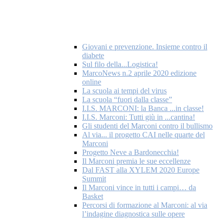
Giovani e prevenzione. Insieme contro il
diabete
Sul filo della...Logistica!
MarcoNews n.2 aprile 2020 edizione
online
La scuola ai tempi del virus
La scuola “fuori dalla classe”
I.I.S. MARCONI: la Banca ...in classe!
I.I.S. Marconi: Tutti giù in ...cantina!
Gli studenti del Marconi contro il bullismo
Al via... il progetto CAI nelle quarte del
Marconi
Progetto Neve a Bardonecchia!
Il Marconi premia le sue eccellenze
Dal FAST alla XYLEM 2020 Europe
Summit
Il Marconi vince in tutti i campi… da
Basket
Percorsi di formazione al Marconi: al via
l’indagine diagnostica sulle opere