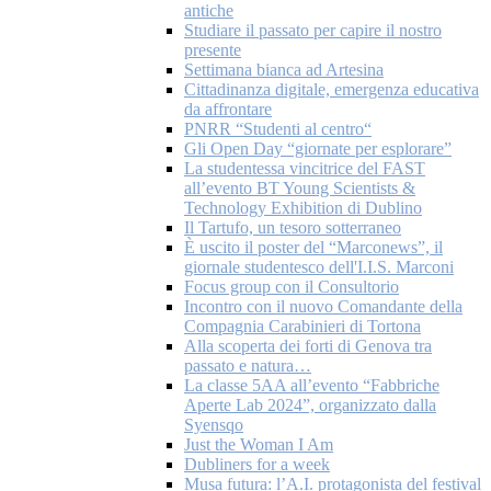
antiche
Studiare il passato per capire il nostro
presente
Settimana bianca ad Artesina
Cittadinanza digitale, emergenza educativa
da affrontare
PNRR “Studenti al centro“
Gli Open Day “giornate per esplorare”
La studentessa vincitrice del FAST
all’evento BT Young Scientists &
Technology Exhibition di Dublino
Il Tartufo, un tesoro sotterraneo
È uscito il poster del “Marconews”, il
giornale studentesco dell'I.I.S. Marconi
Focus group con il Consultorio
Incontro con il nuovo Comandante della
Compagnia Carabinieri di Tortona
Alla scoperta dei forti di Genova tra
passato e natura…
La classe 5AA all’evento “Fabbriche
Aperte Lab 2024”, organizzato dalla
Syensqo
Just the Woman I Am
Dubliners for a week
Musa futura: l’A.I. protagonista del festival