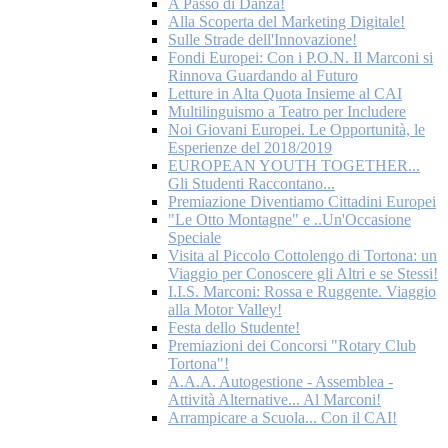
A Passo di Danza!
Alla Scoperta del Marketing Digitale!
Sulle Strade dell'Innovazione!
Fondi Europei: Con i P.O.N. Il Marconi si
Rinnova Guardando al Futuro
Letture in Alta Quota Insieme al CAI
Multilinguismo a Teatro per Includere
Noi Giovani Europei. Le Opportunità, le
Esperienze del 2018/2019
EUROPEAN YOUTH TOGETHER...
Gli Studenti Raccontano...
Premiazione Diventiamo Cittadini Europei
"Le Otto Montagne" e ..Un'Occasione
Speciale
Visita al Piccolo Cottolengo di Tortona: un
Viaggio per Conoscere gli Altri e se Stessi!
I.I.S. Marconi: Rossa e Ruggente. Viaggio
alla Motor Valley!
Festa dello Studente!
Premiazioni dei Concorsi "Rotary Club
Tortona"!
A.A.A. Autogestione - Assemblea -
Attività Alternative... Al Marconi!
Arrampicare a Scuola... Con il CAI!