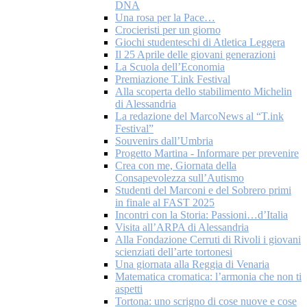
DNA
Una rosa per la Pace…
Crocieristi per un giorno
Giochi studenteschi di Atletica Leggera
Il 25 Aprile delle giovani generazioni
La Scuola dell’Economia
Premiazione T.ink Festival
Alla scoperta dello stabilimento Michelin
di Alessandria
La redazione del MarcoNews al “T.ink
Festival”
Souvenirs dall’Umbria
Progetto Martina - Informare per prevenire
Crea con me, Giornata della
Consapevolezza sull’Autismo
Studenti del Marconi e del Sobrero primi
in finale al FAST 2025
Incontri con la Storia: Passioni…d’Italia
Visita all’ARPA di Alessandria
Alla Fondazione Cerruti di Rivoli i giovani
scienziati dell’arte tortonesi
Una giornata alla Reggia di Venaria
Matematica cromatica: l’armonia che non ti
aspetti
Tortona: uno scrigno di cose nuove e cose