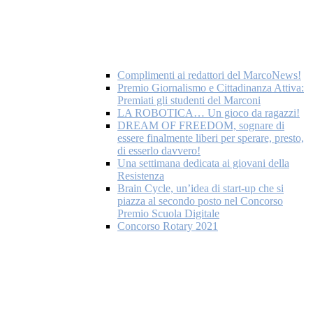
Complimenti ai redattori del MarcoNews!
Premio Giornalismo e Cittadinanza Attiva:
Premiati gli studenti del Marconi
LA ROBOTICA… Un gioco da ragazzi!
DREAM OF FREEDOM, sognare di
essere finalmente liberi per sperare, presto,
di esserlo davvero!
Una settimana dedicata ai giovani della
Resistenza
Brain Cycle, un’idea di start-up che si
piazza al secondo posto nel Concorso
Premio Scuola Digitale
Concorso Rotary 2021