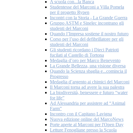
A scuola con...la Banca
Studentesse del Marconi a Villa Pomela
per il progetto Rypen
Incontri con la Storia - La Grande Guerra
Gruppo ASTM e Sinelec incontrano gli
studenti del Marconi
Quando l’Impresa sostiene il nostro futuro
Corso per l’uso del defibrillatore per gli
studenti del Marconi
Gli studenti ricordano i Dieci Patrioti
fucilati al Castello di Tortona
Medaglia d’oro per Marco Benevento
La Grande Bellezza, una visione diversa
Quando la Scienza sbaglia e...comincia il
Progresso
Medaglia d’argento ai chimici del Marconi
Il Marconi torna ad avere la sua palestra
La biodiversità, benessere e futuro “water
for life”
Ad Alessandria per assistere ad “Animal
Farm”
Incontro con il Capitano Lavigna
Nuova edizione online del MarcoNews
Porte aperte al Marconi per l'Open Day
Letture Fenogliane presso la Scuola