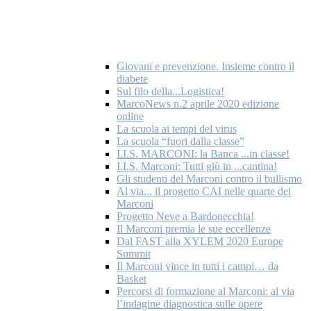
Giovani e prevenzione. Insieme contro il
diabete
Sul filo della...Logistica!
MarcoNews n.2 aprile 2020 edizione
online
La scuola ai tempi del virus
La scuola “fuori dalla classe”
I.I.S. MARCONI: la Banca ...in classe!
I.I.S. Marconi: Tutti giù in ...cantina!
Gli studenti del Marconi contro il bullismo
Al via... il progetto CAI nelle quarte del
Marconi
Progetto Neve a Bardonecchia!
Il Marconi premia le sue eccellenze
Dal FAST alla XYLEM 2020 Europe
Summit
Il Marconi vince in tutti i campi… da
Basket
Percorsi di formazione al Marconi: al via
l’indagine diagnostica sulle opere