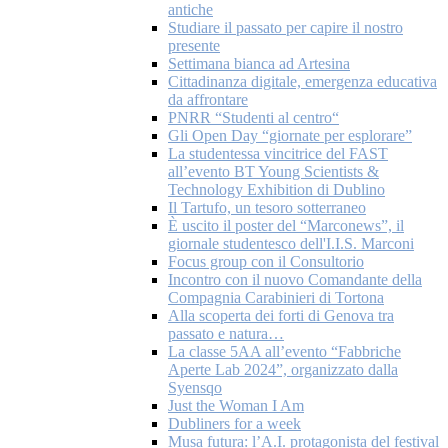
antiche
Studiare il passato per capire il nostro
presente
Settimana bianca ad Artesina
Cittadinanza digitale, emergenza educativa
da affrontare
PNRR “Studenti al centro“
Gli Open Day “giornate per esplorare”
La studentessa vincitrice del FAST
all’evento BT Young Scientists &
Technology Exhibition di Dublino
Il Tartufo, un tesoro sotterraneo
È uscito il poster del “Marconews”, il
giornale studentesco dell'I.I.S. Marconi
Focus group con il Consultorio
Incontro con il nuovo Comandante della
Compagnia Carabinieri di Tortona
Alla scoperta dei forti di Genova tra
passato e natura…
La classe 5AA all’evento “Fabbriche
Aperte Lab 2024”, organizzato dalla
Syensqo
Just the Woman I Am
Dubliners for a week
Musa futura: l’A.I. protagonista del festival