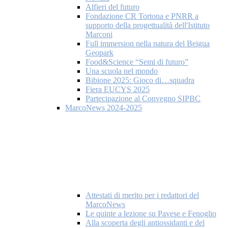
Alfieri del futuro
Fondazione CR Tortona e PNRR a
supporto della progettualità dell'Istituto
Marconi
Full immersion nella natura del Beigua
Geopark
Food&Science “Semi di futuro”
Una scuola nel mondo
Bibione 2025: Gioco di…squadra
Fiera EUCYS 2025
Partecipazione al Convegno SIPBC
MarcoNews 2024-2025
Attestati di merito per i redattori del
MarcoNews
Le quinte a lezione su Pavese e Fenoglio
Alla scoperta degli antiossidanti e del