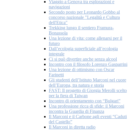
Viaggio a Genova tra esplorazioni e
navigazioni
Secondo posto per Leonardo Gobbo al
concorso nazionale "Legalità e Cultura
dell'Etica"
Trekking lungo il sentiero Framura-
Bonassola
Una lezione di vita: come allenarsi per il
futuro
Dall’ecologia superficiale all’ecologia
integrale
Ci si può divertire anche senza alcool
Incontro con il filosofo Lorenzo Gasparrini
Una lezione di ottimismo con Oscar
Farinetti
Gli studenti dell’Istituto Marconi nel cuore
dell’Europa, tra natura e storia
FAST: Il progetto di Giorgia Merolli scelto
per la fiera di Taiwan
Incontro di orientamento con “Bulgari”
Una professione ricca di sfide: il Marconi
incontra la Guardia di Finanza
Il Marconi e il Carbone agli eventi “Caduti
del Castello”
Il Marconi in diretta radio