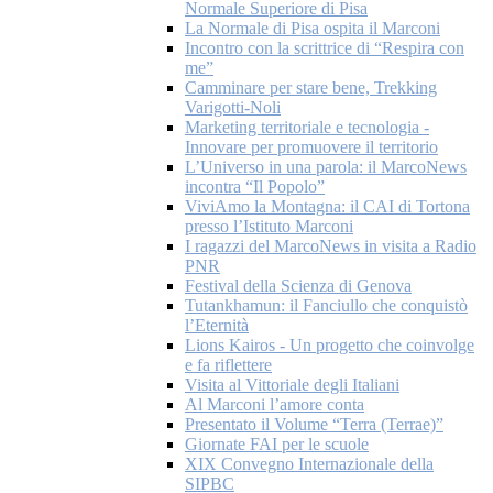
Normale Superiore di Pisa
La Normale di Pisa ospita il Marconi
Incontro con la scrittrice di “Respira con
me”
Camminare per stare bene, Trekking
Varigotti-Noli
Marketing territoriale e tecnologia -
Innovare per promuovere il territorio
L’Universo in una parola: il MarcoNews
incontra “Il Popolo”
ViviAmo la Montagna: il CAI di Tortona
presso l’Istituto Marconi
I ragazzi del MarcoNews in visita a Radio
PNR
Festival della Scienza di Genova
Tutankhamun: il Fanciullo che conquistò
l’Eternità
Lions Kairos - Un progetto che coinvolge
e fa riflettere
Visita al Vittoriale degli Italiani
Al Marconi l’amore conta
Presentato il Volume “Terra (Terrae)”
Giornate FAI per le scuole
XIX Convegno Internazionale della
SIPBC