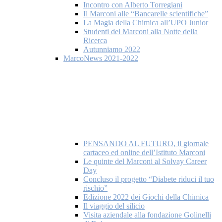
Incontro con Alberto Torregiani
Il Marconi alle “Bancarelle scientifiche”
La Magia della Chimica all’UPO Junior
Studenti del Marconi alla Notte della
Ricerca
Autunniamo 2022
MarcoNews 2021-2022
PENSANDO AL FUTURO, il giornale
cartaceo ed online dell’Istituto Marconi
Le quinte del Marconi al Solvay Career
Day
Concluso il progetto “Diabete riduci il tuo
rischio”
Edizione 2022 dei Giochi della Chimica
Il viaggio del silicio
Visita aziendale alla fondazione Golinelli