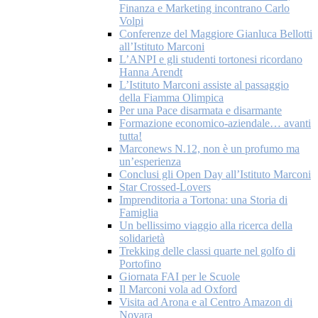
Finanza e Marketing incontrano Carlo
Volpi
Conferenze del Maggiore Gianluca Bellotti
all’Istituto Marconi
L’ANPI e gli studenti tortonesi ricordano
Hanna Arendt
L’Istituto Marconi assiste al passaggio
della Fiamma Olimpica
Per una Pace disarmata e disarmante
Formazione economico-aziendale… avanti
tutta!
Marconews N.12, non è un profumo ma
un’esperienza
Conclusi gli Open Day all’Istituto Marconi
Star Crossed-Lovers
Imprenditoria a Tortona: una Storia di
Famiglia
Un bellissimo viaggio alla ricerca della
solidarietà
Trekking delle classi quarte nel golfo di
Portofino
Giornata FAI per le Scuole
Il Marconi vola ad Oxford
Visita ad Arona e al Centro Amazon di
Novara