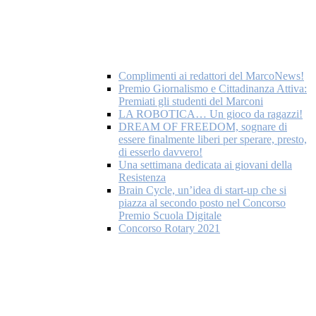
Complimenti ai redattori del MarcoNews!
Premio Giornalismo e Cittadinanza Attiva:
Premiati gli studenti del Marconi
LA ROBOTICA… Un gioco da ragazzi!
DREAM OF FREEDOM, sognare di
essere finalmente liberi per sperare, presto,
di esserlo davvero!
Una settimana dedicata ai giovani della
Resistenza
Brain Cycle, un’idea di start-up che si
piazza al secondo posto nel Concorso
Premio Scuola Digitale
Concorso Rotary 2021