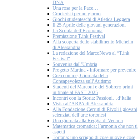
DNA
Una rosa per la Pace…
Crocieristi per un giorno
Giochi studenteschi di Atletica Leggera
Il 25 Aprile delle giovani generazioni
La Scuola dell’Economia
Premiazione T.ink Festival
Alla scoperta dello stabilimento Michelin
di Alessandria
La redazione del MarcoNews al “T.ink
Festival”
Souvenirs dall’Umbria
Progetto Martina - Informare per prevenire
Crea con me, Giornata della
Consapevolezza sull’Autismo
Studenti del Marconi e del Sobrero primi
in finale al FAST 2025
Incontri con la Storia: Passioni…d’Italia
Visita all’ARPA di Alessandria
Alla Fondazione Cerruti di Rivoli i giovani
scienziati dell’arte tortonesi
Una giornata alla Reggia di Venaria
Matematica cromatica: l’armonia che non ti
aspetti
Tortona: uno scrigno di cose nuove e cose