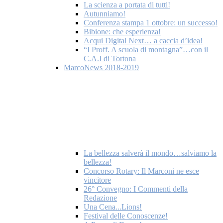
La scienza a portata di tutti!
Autunniamo!
Conferenza stampa 1 ottobre: un successo!
Bibione: che esperienza!
Acqui Digital Next… a caccia d’idea!
“I Proff. A scuola di montagna”…con il
C.A.I di Tortona
MarcoNews 2018-2019
La bellezza salverà il mondo…salviamo la
bellezza!
Concorso Rotary: Il Marconi ne esce
vincitore
26° Convegno: I Commenti della
Redazione
Una Cena...Lions!
Festival delle Conoscenze!