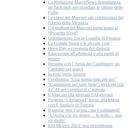
La Redazione MarcoNews drammatizza
un flash mob per ricordare le vittime delle
Foibe
Le classi del Marconi alle celebrazioni del
Giorno della Memoria
Gli studenti del Marconi partecipano al
“Progetto Neve”
Orientamento con la Guardia di Finanza
La Grande Storia e le piccole cose
Open Day e consegna dei diplomi
Educazione all'affettività e alla parità di
genere
Incontro con l’Arma dei Carabinieri: un
Capitano per amico
In volo verso Smirne
Conferenza “Una stanza tutta per noi”
“Camminare per stare bene”: trekking con
il CAI per i sentieri di Caldirola
Il Marconi alla giornata FAI giovani
Progetto “Libriamoci” invito alla lettura
con Il Sindaco di Tortona
Il sangue non è acqua...ma è solidarietà!
“L’Arma che ho dentro… Io ballo… non
mi sballo”
ESI Mexico 2023: una straordinaria