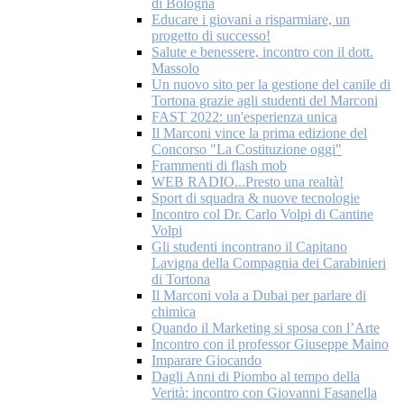
di Bologna
Educare i giovani a risparmiare, un
progetto di successo!
Salute e benessere, incontro con il dott.
Massolo
Un nuovo sito per la gestione del canile di
Tortona grazie agli studenti del Marconi
FAST 2022: un'esperienza unica
Il Marconi vince la prima edizione del
Concorso "La Costituzione oggi"
Frammenti di flash mob
WEB RADIO...Presto una realtà!
Sport di squadra & nuove tecnologie
Incontro col Dr. Carlo Volpi di Cantine
Volpi
Gli studenti incontrano il Capitano
Lavigna della Compagnia dei Carabinieri
di Tortona
Il Marconi vola a Dubai per parlare di
chimica
Quando il Marketing si sposa con l’Arte
Incontro con il professor Giuseppe Maino
Imparare Giocando
Dagli Anni di Piombo al tempo della
Verità: incontro con Giovanni Fasanella