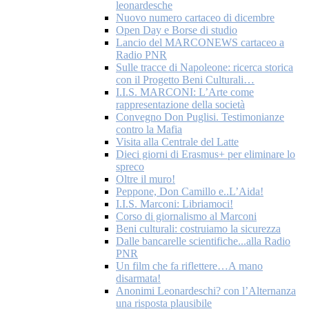
leonardesche
Nuovo numero cartaceo di dicembre
Open Day e Borse di studio
Lancio del MARCONEWS cartaceo a
Radio PNR
Sulle tracce di Napoleone: ricerca storica
con il Progetto Beni Culturali…
I.I.S. MARCONI: L’Arte come
rappresentazione della società
Convegno Don Puglisi. Testimonianze
contro la Mafia
Visita alla Centrale del Latte
Dieci giorni di Erasmus+ per eliminare lo
spreco
Oltre il muro!
Peppone, Don Camillo e..L’Aida!
I.I.S. Marconi: Libriamoci!
Corso di giornalismo al Marconi
Beni culturali: costruiamo la sicurezza
Dalle bancarelle scientifiche...alla Radio
PNR
Un film che fa riflettere…A mano
disarmata!
Anonimi Leonardeschi? con l’Alternanza
una risposta plausibile