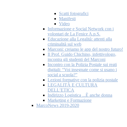
Scatti fotografici
Manifesti
Video
Informazione e Social Network con i
volontari de La Fenice A.p.S.
Educazione alla Legalità: attenti alla
criminalità sul web
Marconi: creiamo le app del nostro futuro!
Il Prof. Guido Chichino, infettivologo,
incontra gli studenti del Marconi
Incontro con la Polizia Postale sui reati
digitali: “Voi insegnate come si usano i
social a scuola?”
Lezioni formative con la polizia postale
LEGALITÀ E CULTURA
DELL’ETICA
Indirizzo Logistica ...È anche donna
Marketing e Formazione
MarcoNews 2019-2020