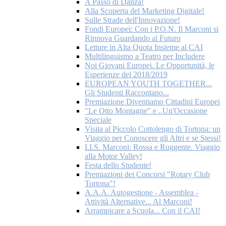
A Passo di Danza!
Alla Scoperta del Marketing Digitale!
Sulle Strade dell'Innovazione!
Fondi Europei: Con i P.O.N. Il Marconi si
Rinnova Guardando al Futuro
Letture in Alta Quota Insieme al CAI
Multilinguismo a Teatro per Includere
Noi Giovani Europei. Le Opportunità, le
Esperienze del 2018/2019
EUROPEAN YOUTH TOGETHER...
Gli Studenti Raccontano...
Premiazione Diventiamo Cittadini Europei
"Le Otto Montagne" e ..Un'Occasione
Speciale
Visita al Piccolo Cottolengo di Tortona: un
Viaggio per Conoscere gli Altri e se Stessi!
I.I.S. Marconi: Rossa e Ruggente. Viaggio
alla Motor Valley!
Festa dello Studente!
Premiazioni dei Concorsi "Rotary Club
Tortona"!
A.A.A. Autogestione - Assemblea -
Attività Alternative... Al Marconi!
Arrampicare a Scuola... Con il CAI!