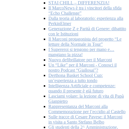
STAI CHILL – DIFFERENZIA!
Il MarcoNews è tra i vincitori della sfida
“Echo Challenge”
Dalla teoria al laboratorio: esperienza alla
PerkinElmer
Generazione Z e Parità di Genere: dibattito
con le Istituzioni
Il Marconi protagonista del progetto “Le
letture della Normale in Tour”
I Supereroi si tengono per mano e…
mangiano la pizza!
Nuovo defibrillatore per il Marconi
Un “Like” per il Marconi - Conosci il
nostro Podcast “Giallosai”?
Derthona Basket School Cup:
un’esperienza a tutto tondo
Intelligenza Artificiale e competenze:
quando il presente è già futuro
Lasciami volare: la lezione di vita di Papà
Gianpietro
Rappresentanza del Marconi alla
Commemorazione per l’eccidio al Castello
Sulle tracce di Cesare Pavese: il Marconi
in visita a Santo Stefano Belbo
Gli studenti della 2^ Amministrazione,