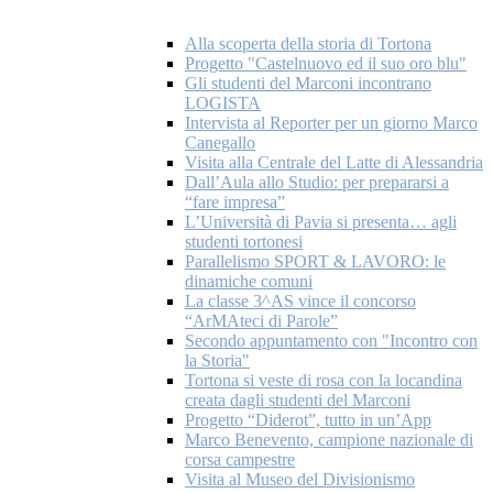
Alla scoperta della storia di Tortona
Progetto "Castelnuovo ed il suo oro blu"
Gli studenti del Marconi incontrano
LOGISTA
Intervista al Reporter per un giorno Marco
Canegallo
Visita alla Centrale del Latte di Alessandria
Dall’Aula allo Studio: per prepararsi a
“fare impresa”
L’Università di Pavia si presenta… agli
studenti tortonesi
Parallelismo SPORT & LAVORO: le
dinamiche comuni
La classe 3^AS vince il concorso
“ArMAteci di Parole”
Secondo appuntamento con "Incontro con
la Storia"
Tortona si veste di rosa con la locandina
creata dagli studenti del Marconi
Progetto “Diderot”, tutto in un’App
Marco Benevento, campione nazionale di
corsa campestre
Visita al Museo del Divisionismo