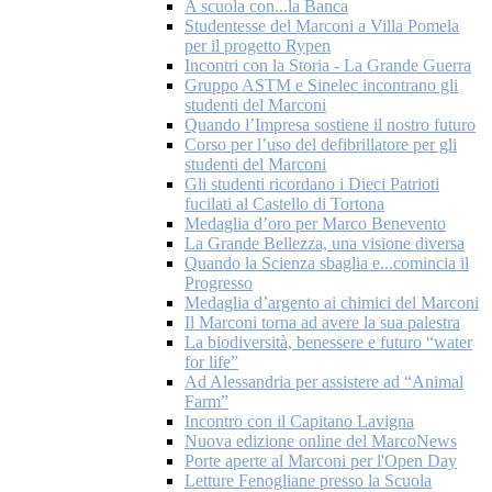
A scuola con...la Banca
Studentesse del Marconi a Villa Pomela
per il progetto Rypen
Incontri con la Storia - La Grande Guerra
Gruppo ASTM e Sinelec incontrano gli
studenti del Marconi
Quando l’Impresa sostiene il nostro futuro
Corso per l’uso del defibrillatore per gli
studenti del Marconi
Gli studenti ricordano i Dieci Patrioti
fucilati al Castello di Tortona
Medaglia d’oro per Marco Benevento
La Grande Bellezza, una visione diversa
Quando la Scienza sbaglia e...comincia il
Progresso
Medaglia d’argento ai chimici del Marconi
Il Marconi torna ad avere la sua palestra
La biodiversità, benessere e futuro “water
for life”
Ad Alessandria per assistere ad “Animal
Farm”
Incontro con il Capitano Lavigna
Nuova edizione online del MarcoNews
Porte aperte al Marconi per l'Open Day
Letture Fenogliane presso la Scuola