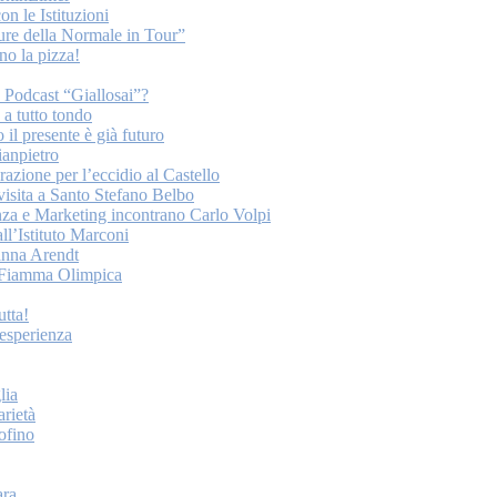
on le Istituzioni
ture della Normale in Tour”
o la pizza!
o Podcast “Giallosai”?
a tutto tondo
 il presente è già futuro
ianpietro
ione per l’eccidio al Castello
 visita a Santo Stefano Belbo
nza e Marketing incontrano Carlo Volpi
ll’Istituto Marconi
anna Arendt
la Fiamma Olimpica
tta!
esperienza
lia
arietà
tofino
ara