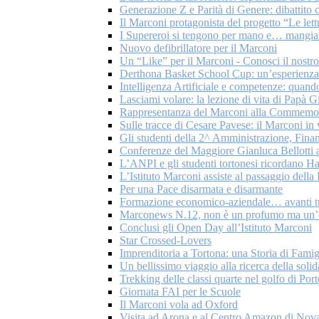
Generazione Z e Parità di Genere: dibattito c
Il Marconi protagonista del progetto “Le let
I Supereroi si tengono per mano e… mangian
Nuovo defibrillatore per il Marconi
Un “Like” per il Marconi - Conosci il nostr
Derthona Basket School Cup: un’esperienza 
Intelligenza Artificiale e competenze: quando
Lasciami volare: la lezione di vita di Papà G
Rappresentanza del Marconi alla Commemoraz
Sulle tracce di Cesare Pavese: il Marconi in
Gli studenti della 2^ Amministrazione, Fina
Conferenze del Maggiore Gianluca Bellotti a
L’ANPI e gli studenti tortonesi ricordano H
L’Istituto Marconi assiste al passaggio del
Per una Pace disarmata e disarmante
Formazione economico-aziendale… avanti tu
Marconews N.12, non è un profumo ma un’
Conclusi gli Open Day all’Istituto Marconi
Star Crossed-Lovers
Imprenditoria a Tortona: una Storia di Famig
Un bellissimo viaggio alla ricerca della solid
Trekking delle classi quarte nel golfo di Por
Giornata FAI per le Scuole
Il Marconi vola ad Oxford
Visita ad Arona e al Centro Amazon di Nov