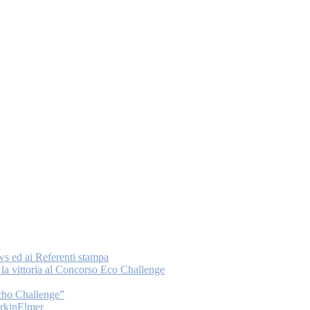
ws ed ai Referenti stampa
a vittoria al Concorso Eco Challenge
Echo Challenge”
PerkinElmer