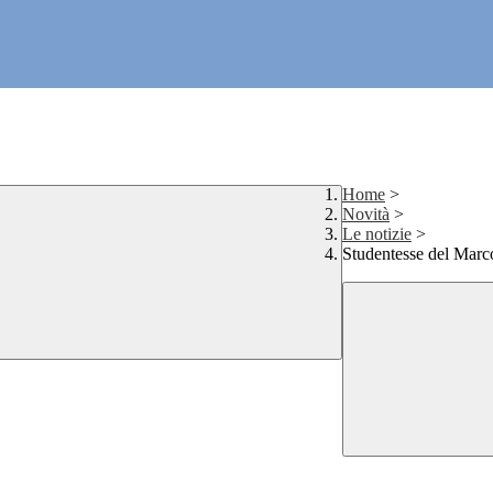
Home
>
Novità
>
Le notizie
>
Studentesse del Marco