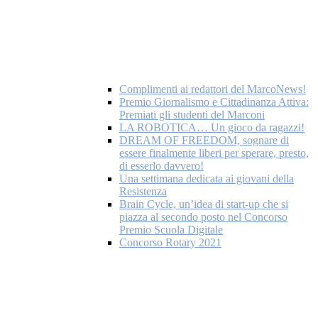
Complimenti ai redattori del MarcoNews!
Premio Giornalismo e Cittadinanza Attiva:
Premiati gli studenti del Marconi
LA ROBOTICA… Un gioco da ragazzi!
DREAM OF FREEDOM, sognare di
essere finalmente liberi per sperare, presto,
di esserlo davvero!
Una settimana dedicata ai giovani della
Resistenza
Brain Cycle, un’idea di start-up che si
piazza al secondo posto nel Concorso
Premio Scuola Digitale
Concorso Rotary 2021