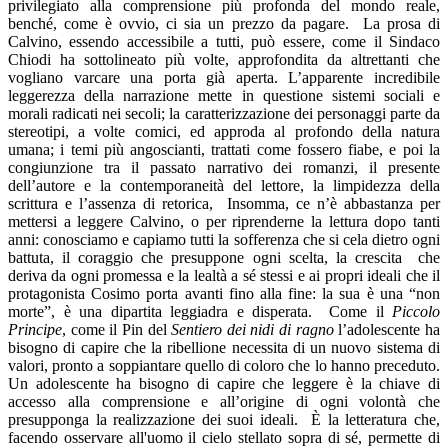
privilegiato alla comprensione più profonda del mondo reale,
benché, come è ovvio, ci sia un prezzo da pagare.
La prosa di
Calvino, essendo accessibile a tutti, può essere, come il Sindaco
Chiodi ha sottolineato più volte, approfondita da altrettanti che
vogliano varcare una porta già aperta. L’apparente incredibile
leggerezza della narrazione mette in questione sistemi sociali e
morali radicati nei secoli; la caratterizzazione dei personaggi parte da
stereotipi, a volte comici, ed approda al profondo della natura
umana; i temi più angoscianti, trattati come fossero fiabe, e poi la
congiunzione tra il passato narrativo dei romanzi, il presente
dell’autore e la contemporaneità del lettore, la limpidezza della
scrittura e l’assenza di retorica,
Insomma, ce n’è abbastanza per
mettersi a leggere Calvino, o per riprenderne la lettura dopo tanti
anni: conosciamo e capiamo tutti la sofferenza che si cela dietro ogni
battuta, il coraggio che presuppone ogni scelta, la crescita
che
deriva da ogni promessa e la lealtà a sé stessi e ai propri ideali che il
protagonista Cosimo porta avanti fino alla fine: la sua è una “non
morte”, è una dipartita leggiadra e disperata.
Come il
Piccolo
Principe
, come il Pin del
Sentiero dei nidi di ragno
l’adolescente ha
bisogno di capire che la ribellione necessita di un nuovo sistema di
valori, pronto a soppiantare quello di coloro che lo hanno preceduto.
Un adolescente ha bisogno di capire che leggere è la chiave di
accesso alla comprensione e all’origine di ogni volontà che
presupponga la realizzazione dei suoi ideali.
È la letteratura che,
facendo osservare all'uomo il cielo stellato sopra di sé, permette di