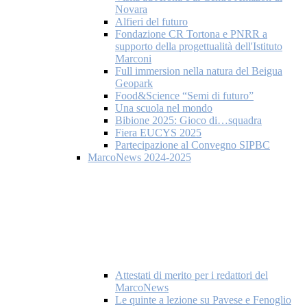
Novara
Alfieri del futuro
Fondazione CR Tortona e PNRR a
supporto della progettualità dell'Istituto
Marconi
Full immersion nella natura del Beigua
Geopark
Food&Science “Semi di futuro”
Una scuola nel mondo
Bibione 2025: Gioco di…squadra
Fiera EUCYS 2025
Partecipazione al Convegno SIPBC
MarcoNews 2024-2025
Attestati di merito per i redattori del
MarcoNews
Le quinte a lezione su Pavese e Fenoglio