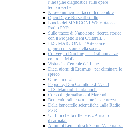
l’indagine diagnostica sulle opere
leonardesche
Nuovo numero cartaceo di dicembre
Open Day e Borse di studio
Lancio del MARCONEWS cartaceo a
Radio PNR
Sulle tracce di Napoleone: ricerca storica
con il Progetto Beni Culturali…
I.I.S. MARCONI: L’Arte come
rappresentazione della società
Convegno Don Puglisi. Testimonianze
contro la Mafia
Visita alla Centrale del Latte
Dieci giorni di Erasmus+ per eliminare lo
spreco
Oltre il muro!
Peppone, Don Camillo e..L’Aida!
I.I.S. Marconi: Libriamoci!
Corso di giornalismo al Marconi
Beni culturali: costruiamo la sicurezza
Dalle bancarelle scientifiche...alla Radio
PNR
Un film che fa riflettere…A mano
disarmata!
Anonimi Leonardeschi? con l’Alternanza