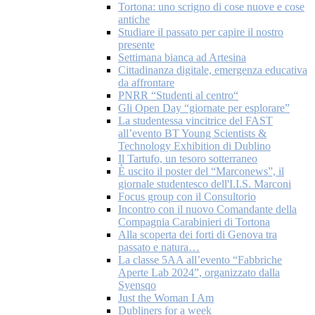
Tortona: uno scrigno di cose nuove e cose
antiche
Studiare il passato per capire il nostro
presente
Settimana bianca ad Artesina
Cittadinanza digitale, emergenza educativa
da affrontare
PNRR “Studenti al centro“
Gli Open Day “giornate per esplorare”
La studentessa vincitrice del FAST
all’evento BT Young Scientists &
Technology Exhibition di Dublino
Il Tartufo, un tesoro sotterraneo
È uscito il poster del “Marconews”, il
giornale studentesco dell'I.I.S. Marconi
Focus group con il Consultorio
Incontro con il nuovo Comandante della
Compagnia Carabinieri di Tortona
Alla scoperta dei forti di Genova tra
passato e natura…
La classe 5AA all’evento “Fabbriche
Aperte Lab 2024”, organizzato dalla
Syensqo
Just the Woman I Am
Dubliners for a week