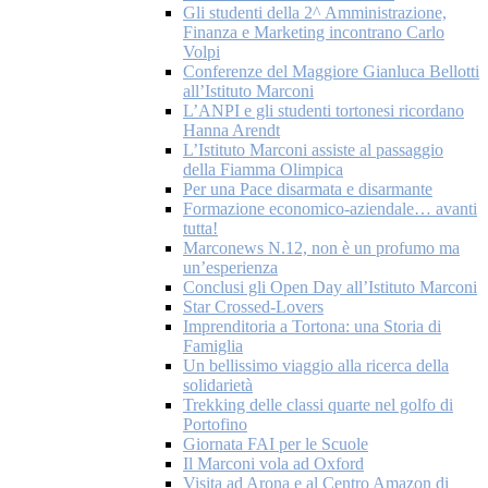
Gli studenti della 2^ Amministrazione,
Finanza e Marketing incontrano Carlo
Volpi
Conferenze del Maggiore Gianluca Bellotti
all’Istituto Marconi
L’ANPI e gli studenti tortonesi ricordano
Hanna Arendt
L’Istituto Marconi assiste al passaggio
della Fiamma Olimpica
Per una Pace disarmata e disarmante
Formazione economico-aziendale… avanti
tutta!
Marconews N.12, non è un profumo ma
un’esperienza
Conclusi gli Open Day all’Istituto Marconi
Star Crossed-Lovers
Imprenditoria a Tortona: una Storia di
Famiglia
Un bellissimo viaggio alla ricerca della
solidarietà
Trekking delle classi quarte nel golfo di
Portofino
Giornata FAI per le Scuole
Il Marconi vola ad Oxford
Visita ad Arona e al Centro Amazon di