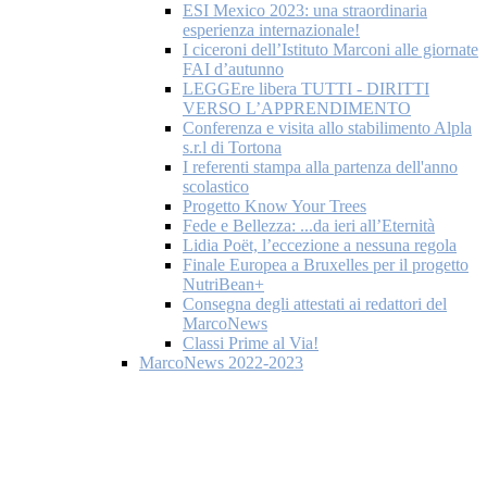
ESI Mexico 2023: una straordinaria
esperienza internazionale!
I ciceroni dell’Istituto Marconi alle giornate
FAI d’autunno
LEGGEre libera TUTTI - DIRITTI
VERSO L’APPRENDIMENTO
Conferenza e visita allo stabilimento Alpla
s.r.l di Tortona
I referenti stampa alla partenza dell'anno
scolastico
Progetto Know Your Trees
Fede e Bellezza: ...da ieri all’Eternità
Lidia Poët, l’eccezione a nessuna regola
Finale Europea a Bruxelles per il progetto
NutriBean+
Consegna degli attestati ai redattori del
MarcoNews
Classi Prime al Via!
MarcoNews 2022-2023