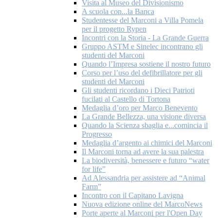
Visita al Museo del Divisionismo
A scuola con...la Banca
Studentesse del Marconi a Villa Pomela
per il progetto Rypen
Incontri con la Storia - La Grande Guerra
Gruppo ASTM e Sinelec incontrano gli
studenti del Marconi
Quando l’Impresa sostiene il nostro futuro
Corso per l’uso del defibrillatore per gli
studenti del Marconi
Gli studenti ricordano i Dieci Patrioti
fucilati al Castello di Tortona
Medaglia d’oro per Marco Benevento
La Grande Bellezza, una visione diversa
Quando la Scienza sbaglia e...comincia il
Progresso
Medaglia d’argento ai chimici del Marconi
Il Marconi torna ad avere la sua palestra
La biodiversità, benessere e futuro “water
for life”
Ad Alessandria per assistere ad “Animal
Farm”
Incontro con il Capitano Lavigna
Nuova edizione online del MarcoNews
Porte aperte al Marconi per l'Open Day