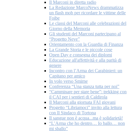
Il Marconi in diretta radio
La Redazione MarcoNews drammatizza
un flash mob per ricordare le vittime delle
Foibe
Le classi del Marconi alle celebrazioni del
Giorno della Memoria
Gli studenti del Marconi partecipano al
“Progetto Neve”
Orientamento con la Guardia di Finanza
La Grande Storia e le piccole cose
Open Day e consegna dei diplomi
Educazione all'affettività e alla parità di
genere
Incontro con l’Arma dei Carabinieri: un
Capitano per amico
In volo verso Smirne
Conferenza “Una stanza tutta per noi”
“Camminare per stare bene”: trekking con
il CAI per i sentieri di Caldirola
Il Marconi alla giornata FAI giovani
Progetto “Libriamoci” invito alla lettura
con Il Sindaco di Tortona
Il sangue non è acqua...ma è solidarietà!
“L’Arma che ho dentro… Io ballo… non
mi sballo”