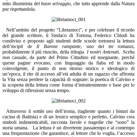
mito illuminista del
buon selvaggio,
che tutto apprende dalla Natura
pur rispettandola.
Nell’ambito del progetto “Libriamoci”, e per celebrare il ricordo
del grande scrittore, il Sindaco di Tortona, Federico Chiodi ha
condiviso e proposto agli studenti delle scuole tortonesi la lettura
dell’
incipit
de
Il
Barone rampante
, uno dei tre romanzi,
probabilmente il più riuscito, della trilogia
I nostri Antenati
.
Scelta
non casuale, da parte del Primo Cittadino ed insegnante, perché
queste pagine evocano, con linguaggio da fiaba ed in modo
coinvolgente, il punto di non ritorno storico e ideologico di
un’epoca, il rito di accesso all’età adulta di un ragazzo che affronta
la Vita senza perdere la capacità di sognare: la poetica di Calvino e
la scoperta della lettura come forma d’intrattenimento e base per lo
sviluppo di riflessioni senza tempo.
Attraverso il sottile uso dell’ironia, (tagliente quanto i bisturi da
cucina di Battista) e di un lessico semplice e perfetto, Calvino crea
simboli indimenticabili, racconta favole e tragedie che “sono” la
storia umana.
La lettura è un divertente passatempo e al contempo
una frequentazione che garantisce, al lettore che lo voglia, l’accesso