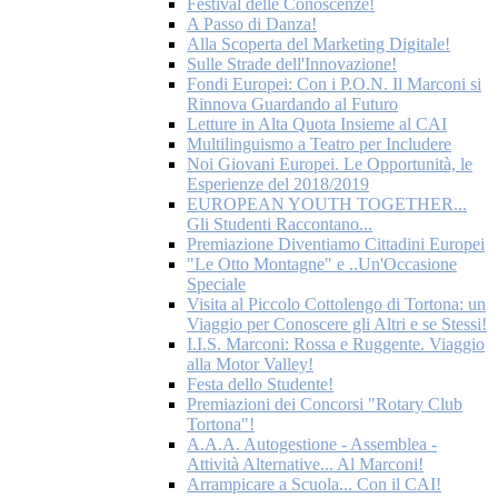
Festival delle Conoscenze!
A Passo di Danza!
Alla Scoperta del Marketing Digitale!
Sulle Strade dell'Innovazione!
Fondi Europei: Con i P.O.N. Il Marconi si
Rinnova Guardando al Futuro
Letture in Alta Quota Insieme al CAI
Multilinguismo a Teatro per Includere
Noi Giovani Europei. Le Opportunità, le
Esperienze del 2018/2019
EUROPEAN YOUTH TOGETHER...
Gli Studenti Raccontano...
Premiazione Diventiamo Cittadini Europei
"Le Otto Montagne" e ..Un'Occasione
Speciale
Visita al Piccolo Cottolengo di Tortona: un
Viaggio per Conoscere gli Altri e se Stessi!
I.I.S. Marconi: Rossa e Ruggente. Viaggio
alla Motor Valley!
Festa dello Studente!
Premiazioni dei Concorsi "Rotary Club
Tortona"!
A.A.A. Autogestione - Assemblea -
Attività Alternative... Al Marconi!
Arrampicare a Scuola... Con il CAI!