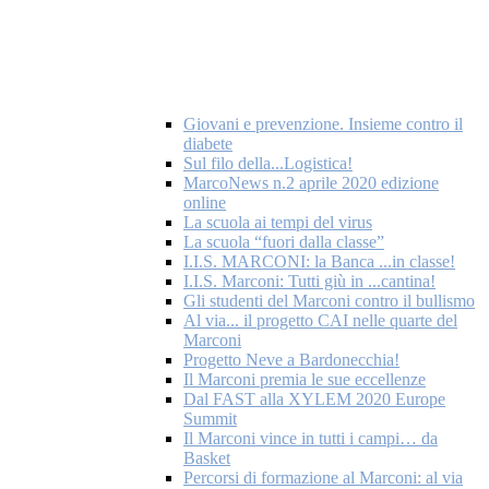
Giovani e prevenzione. Insieme contro il
diabete
Sul filo della...Logistica!
MarcoNews n.2 aprile 2020 edizione
online
La scuola ai tempi del virus
La scuola “fuori dalla classe”
I.I.S. MARCONI: la Banca ...in classe!
I.I.S. Marconi: Tutti giù in ...cantina!
Gli studenti del Marconi contro il bullismo
Al via... il progetto CAI nelle quarte del
Marconi
Progetto Neve a Bardonecchia!
Il Marconi premia le sue eccellenze
Dal FAST alla XYLEM 2020 Europe
Summit
Il Marconi vince in tutti i campi… da
Basket
Percorsi di formazione al Marconi: al via