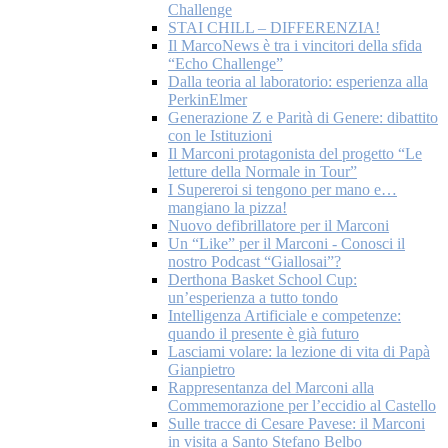
Challenge
STAI CHILL – DIFFERENZIA!
Il MarcoNews è tra i vincitori della sfida
“Echo Challenge”
Dalla teoria al laboratorio: esperienza alla
PerkinElmer
Generazione Z e Parità di Genere: dibattito
con le Istituzioni
Il Marconi protagonista del progetto “Le
letture della Normale in Tour”
I Supereroi si tengono per mano e…
mangiano la pizza!
Nuovo defibrillatore per il Marconi
Un “Like” per il Marconi - Conosci il
nostro Podcast “Giallosai”?
Derthona Basket School Cup:
un’esperienza a tutto tondo
Intelligenza Artificiale e competenze:
quando il presente è già futuro
Lasciami volare: la lezione di vita di Papà
Gianpietro
Rappresentanza del Marconi alla
Commemorazione per l’eccidio al Castello
Sulle tracce di Cesare Pavese: il Marconi
in visita a Santo Stefano Belbo