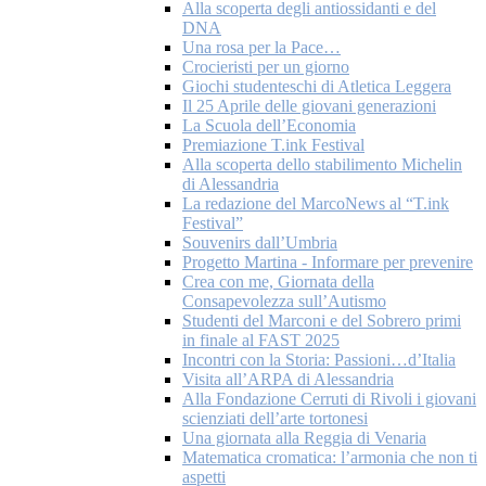
Alla scoperta degli antiossidanti e del
DNA
Una rosa per la Pace…
Crocieristi per un giorno
Giochi studenteschi di Atletica Leggera
Il 25 Aprile delle giovani generazioni
La Scuola dell’Economia
Premiazione T.ink Festival
Alla scoperta dello stabilimento Michelin
di Alessandria
La redazione del MarcoNews al “T.ink
Festival”
Souvenirs dall’Umbria
Progetto Martina - Informare per prevenire
Crea con me, Giornata della
Consapevolezza sull’Autismo
Studenti del Marconi e del Sobrero primi
in finale al FAST 2025
Incontri con la Storia: Passioni…d’Italia
Visita all’ARPA di Alessandria
Alla Fondazione Cerruti di Rivoli i giovani
scienziati dell’arte tortonesi
Una giornata alla Reggia di Venaria
Matematica cromatica: l’armonia che non ti
aspetti