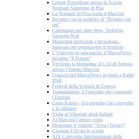
Letture Fenogliane presso la Scuola
Normale Superiore di Pisa
La Normale di Pisa ospita il Marconi
Incontro con la scrittrice di “Respira con
me”
Camminare per stare bene, Trekking
Varigotti-Noli
Marketing territoriale e tecnologia -
Innovare per promuovere il territorio
L’Universo in una parola: il MarcoNews
incontra “Il Popolo”
ViviAmo la Montagna: il CAI di Tortona
presso l’Istituto Marconi
I ragazzi del MarcoNews in visita a Radio
PNR
Festival della Scienza di Genova
Tutankhamun: il Fanciullo che conquistò
l’Eternità
Lions Kairos - Un progetto che coinvolge
e fa riflettere
Visita al Vittoriale degli Italiani
Al Marconi l’amore conta
Presentato il Volume “Terra (Terrae)”
Giornate FAI per le scuole
XIX Convegno Internazionale della