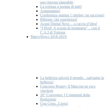
una risposta plausibile
La scienza a portata di tutti!
Autunniamo!
Conferenza stampa 1 ottobre: un successo!
Bibione: che esperienza!
Acqui Digital Next… a caccia d’idea!
“I Proff. A scuola di montagna”…con il
C.A.I di Tortona
MarcoNews 2018-2019
La bellezza salverà il mondo…salviamo la
bellezza!
Concorso Rotary: Il Marconi ne esce
vincitore
26° Convegno: I Commenti della
Redazione
Una Cena...Lions!