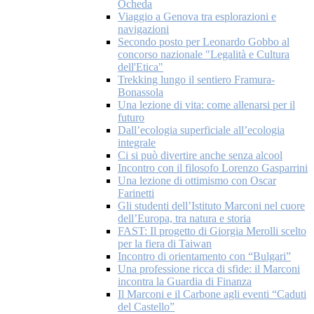
Ocheda
Viaggio a Genova tra esplorazioni e
navigazioni
Secondo posto per Leonardo Gobbo al
concorso nazionale "Legalità e Cultura
dell'Etica"
Trekking lungo il sentiero Framura-
Bonassola
Una lezione di vita: come allenarsi per il
futuro
Dall’ecologia superficiale all’ecologia
integrale
Ci si può divertire anche senza alcool
Incontro con il filosofo Lorenzo Gasparrini
Una lezione di ottimismo con Oscar
Farinetti
Gli studenti dell’Istituto Marconi nel cuore
dell’Europa, tra natura e storia
FAST: Il progetto di Giorgia Merolli scelto
per la fiera di Taiwan
Incontro di orientamento con “Bulgari”
Una professione ricca di sfide: il Marconi
incontra la Guardia di Finanza
Il Marconi e il Carbone agli eventi “Caduti
del Castello”