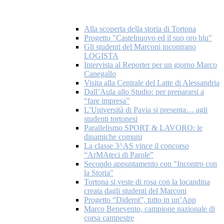
Alla scoperta della storia di Tortona
Progetto "Castelnuovo ed il suo oro blu"
Gli studenti del Marconi incontrano
LOGISTA
Intervista al Reporter per un giorno Marco
Canegallo
Visita alla Centrale del Latte di Alessandria
Dall’Aula allo Studio: per prepararsi a
“fare impresa”
L’Università di Pavia si presenta… agli
studenti tortonesi
Parallelismo SPORT & LAVORO: le
dinamiche comuni
La classe 3^AS vince il concorso
“ArMAteci di Parole”
Secondo appuntamento con "Incontro con
la Storia"
Tortona si veste di rosa con la locandina
creata dagli studenti del Marconi
Progetto “Diderot”, tutto in un’App
Marco Benevento, campione nazionale di
corsa campestre