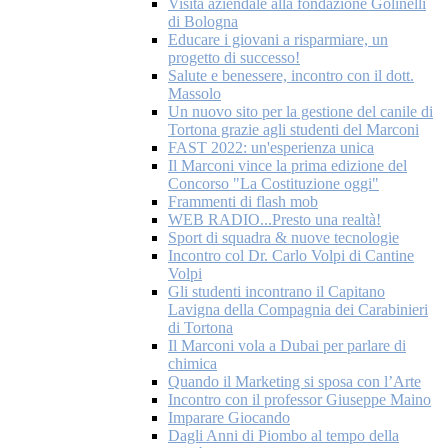
Visita aziendale alla fondazione Golinelli
di Bologna
Educare i giovani a risparmiare, un
progetto di successo!
Salute e benessere, incontro con il dott.
Massolo
Un nuovo sito per la gestione del canile di
Tortona grazie agli studenti del Marconi
FAST 2022: un'esperienza unica
Il Marconi vince la prima edizione del
Concorso "La Costituzione oggi"
Frammenti di flash mob
WEB RADIO...Presto una realtà!
Sport di squadra & nuove tecnologie
Incontro col Dr. Carlo Volpi di Cantine
Volpi
Gli studenti incontrano il Capitano
Lavigna della Compagnia dei Carabinieri
di Tortona
Il Marconi vola a Dubai per parlare di
chimica
Quando il Marketing si sposa con l’Arte
Incontro con il professor Giuseppe Maino
Imparare Giocando
Dagli Anni di Piombo al tempo della