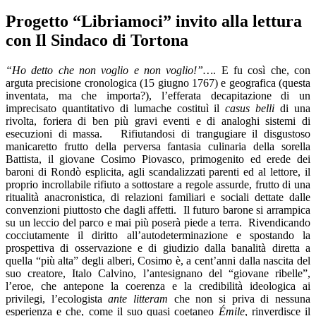
Progetto “Libriamoci” invito alla lettura
con Il Sindaco di Tortona
“Ho detto che non voglio e non voglio!”…
. E fu così che, con
arguta precisione cronologica (15 giugno 1767) e geografica (questa
inventata, ma che importa?), l’efferata decapitazione di un
imprecisato quantitativo di lumache costituì il
casus belli
di una
rivolta, foriera di ben più gravi eventi e di analoghi sistemi di
esecuzioni di massa.
Rifiutandosi di trangugiare il disgustoso
manicaretto frutto della perversa fantasia culinaria della sorella
Battista, il giovane Cosimo Piovasco, primogenito ed erede dei
baroni di Rondò esplicita, agli scandalizzati parenti ed al lettore, il
proprio incrollabile rifiuto a sottostare a regole assurde, frutto di una
ritualità anacronistica, di relazioni familiari e sociali dettate dalle
convenzioni piuttosto che dagli affetti.
Il futuro barone si arrampica
su un leccio del parco e mai più poserà piede a terra.
Rivendicando
cocciutamente il diritto all’autodeterminazione e spostando la
prospettiva di osservazione e di giudizio dalla banalità diretta a
quella “più alta” degli alberi, Cosimo è, a cent’anni dalla nascita del
suo creatore, Italo Calvino, l’antesignano del “giovane ribelle”,
l’eroe, che antepone la coerenza e la credibilità ideologica ai
privilegi, l’ecologista
ante litteram
che non si priva di nessuna
esperienza e che, come il suo quasi coetaneo
Émile
, rinverdisce il