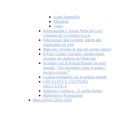
Scatti fotografici
Manifesti
Video
Informazione e Social Network con i
volontari de La Fenice A.p.S.
Educazione alla Legalità: attenti alla
criminalità sul web
Marconi: creiamo le app del nostro futuro!
Il Prof. Guido Chichino, infettivologo,
incontra gli studenti del Marconi
Incontro con la Polizia Postale sui reati
digitali: “Voi insegnate come si usano i
social a scuola?”
Lezioni formative con la polizia postale
LEGALITÀ E CULTURA
DELL’ETICA
Indirizzo Logistica ...È anche donna
Marketing e Formazione
MarcoNews 2019-2020