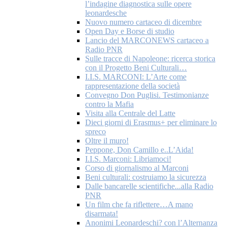
l’indagine diagnostica sulle opere
leonardesche
Nuovo numero cartaceo di dicembre
Open Day e Borse di studio
Lancio del MARCONEWS cartaceo a
Radio PNR
Sulle tracce di Napoleone: ricerca storica
con il Progetto Beni Culturali…
I.I.S. MARCONI: L’Arte come
rappresentazione della società
Convegno Don Puglisi. Testimonianze
contro la Mafia
Visita alla Centrale del Latte
Dieci giorni di Erasmus+ per eliminare lo
spreco
Oltre il muro!
Peppone, Don Camillo e..L’Aida!
I.I.S. Marconi: Libriamoci!
Corso di giornalismo al Marconi
Beni culturali: costruiamo la sicurezza
Dalle bancarelle scientifiche...alla Radio
PNR
Un film che fa riflettere…A mano
disarmata!
Anonimi Leonardeschi? con l’Alternanza