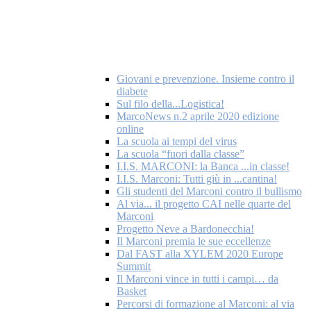
Giovani e prevenzione. Insieme contro il
diabete
Sul filo della...Logistica!
MarcoNews n.2 aprile 2020 edizione
online
La scuola ai tempi del virus
La scuola “fuori dalla classe”
I.I.S. MARCONI: la Banca ...in classe!
I.I.S. Marconi: Tutti giù in ...cantina!
Gli studenti del Marconi contro il bullismo
Al via... il progetto CAI nelle quarte del
Marconi
Progetto Neve a Bardonecchia!
Il Marconi premia le sue eccellenze
Dal FAST alla XYLEM 2020 Europe
Summit
Il Marconi vince in tutti i campi… da
Basket
Percorsi di formazione al Marconi: al via