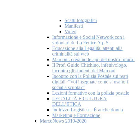
Scatti fotografici
Manifesti
Video
Informazione e Social Network con i
volontari de La Fenice A.p.S.
Educazione alla Legalità: attenti alla
criminalità sul web
Marconi: creiamo le app del nostro futuro!
Il Prof. Guido Chichino, infettivologo,
incontra gli studenti del Marconi
Incontro con la Polizia Postale sui reati
digitali: “Voi insegnate come si usano i
social a scuola?”
Lezioni formative con la polizia postale
LEGALITÀ E CULTURA
DELL’ETICA
Indirizzo Logistica ...È anche donna
Marketing e Formazione
MarcoNews 2019-2020