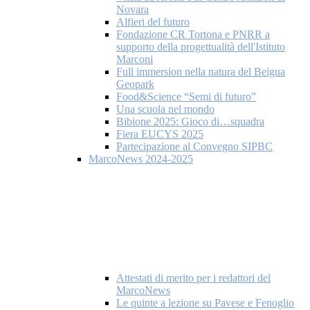
Novara
Alfieri del futuro
Fondazione CR Tortona e PNRR a
supporto della progettualità dell'Istituto
Marconi
Full immersion nella natura del Beigua
Geopark
Food&Science “Semi di futuro”
Una scuola nel mondo
Bibione 2025: Gioco di…squadra
Fiera EUCYS 2025
Partecipazione al Convegno SIPBC
MarcoNews 2024-2025
Attestati di merito per i redattori del
MarcoNews
Le quinte a lezione su Pavese e Fenoglio