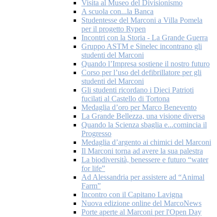
Visita al Museo del Divisionismo
A scuola con...la Banca
Studentesse del Marconi a Villa Pomela
per il progetto Rypen
Incontri con la Storia - La Grande Guerra
Gruppo ASTM e Sinelec incontrano gli
studenti del Marconi
Quando l’Impresa sostiene il nostro futuro
Corso per l’uso del defibrillatore per gli
studenti del Marconi
Gli studenti ricordano i Dieci Patrioti
fucilati al Castello di Tortona
Medaglia d’oro per Marco Benevento
La Grande Bellezza, una visione diversa
Quando la Scienza sbaglia e...comincia il
Progresso
Medaglia d’argento ai chimici del Marconi
Il Marconi torna ad avere la sua palestra
La biodiversità, benessere e futuro “water
for life”
Ad Alessandria per assistere ad “Animal
Farm”
Incontro con il Capitano Lavigna
Nuova edizione online del MarcoNews
Porte aperte al Marconi per l'Open Day