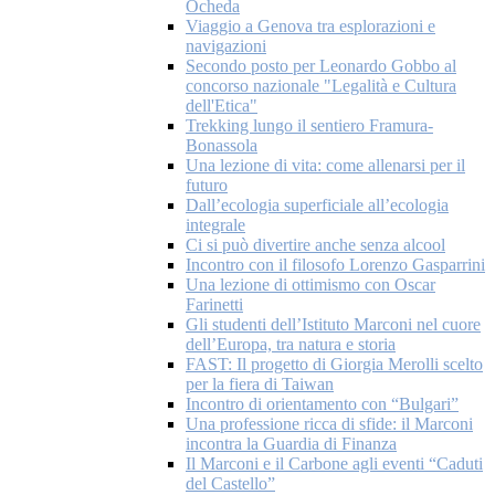
Ocheda
Viaggio a Genova tra esplorazioni e
navigazioni
Secondo posto per Leonardo Gobbo al
concorso nazionale "Legalità e Cultura
dell'Etica"
Trekking lungo il sentiero Framura-
Bonassola
Una lezione di vita: come allenarsi per il
futuro
Dall’ecologia superficiale all’ecologia
integrale
Ci si può divertire anche senza alcool
Incontro con il filosofo Lorenzo Gasparrini
Una lezione di ottimismo con Oscar
Farinetti
Gli studenti dell’Istituto Marconi nel cuore
dell’Europa, tra natura e storia
FAST: Il progetto di Giorgia Merolli scelto
per la fiera di Taiwan
Incontro di orientamento con “Bulgari”
Una professione ricca di sfide: il Marconi
incontra la Guardia di Finanza
Il Marconi e il Carbone agli eventi “Caduti
del Castello”