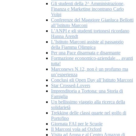
Gli studenti della 2^ Amministrazione,
Finanza e Marketing incontrano Carlo
Volpi
Conferenze del Maggiore Gianluca Bellotti
all’Istituto Marconi
L’ANPI e gli studenti tortonesi ricordano
Hanna Arendt
L’Istituto Marconi assiste al passaggio
della Fiamma Olimpica
Per una Pace disarmata e disarmante
Formazione economico-aziendale… avanti
tutta!
Marconews N.12, non è un profumo ma
un’esperienza
Conclusi gli Open Day all’Istituto Marconi
Star Crossed-Lovers
Imprenditoria a Tortona: una Storia di
Famiglia
Un bellissimo viaggio alla ricerca della
solidarietà
Trekking delle classi quarte nel golfo di
Portofino
Giornata FAI per le Scuole
Il Marconi vola ad Oxford
Visita ad Arona e al Centro Amazon di