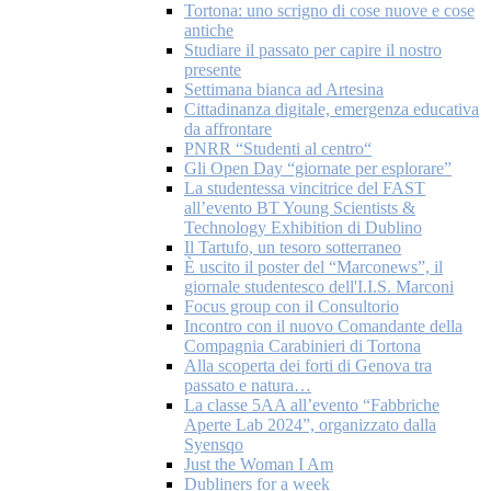
Tortona: uno scrigno di cose nuove e cose
antiche
Studiare il passato per capire il nostro
presente
Settimana bianca ad Artesina
Cittadinanza digitale, emergenza educativa
da affrontare
PNRR “Studenti al centro“
Gli Open Day “giornate per esplorare”
La studentessa vincitrice del FAST
all’evento BT Young Scientists &
Technology Exhibition di Dublino
Il Tartufo, un tesoro sotterraneo
È uscito il poster del “Marconews”, il
giornale studentesco dell'I.I.S. Marconi
Focus group con il Consultorio
Incontro con il nuovo Comandante della
Compagnia Carabinieri di Tortona
Alla scoperta dei forti di Genova tra
passato e natura…
La classe 5AA all’evento “Fabbriche
Aperte Lab 2024”, organizzato dalla
Syensqo
Just the Woman I Am
Dubliners for a week