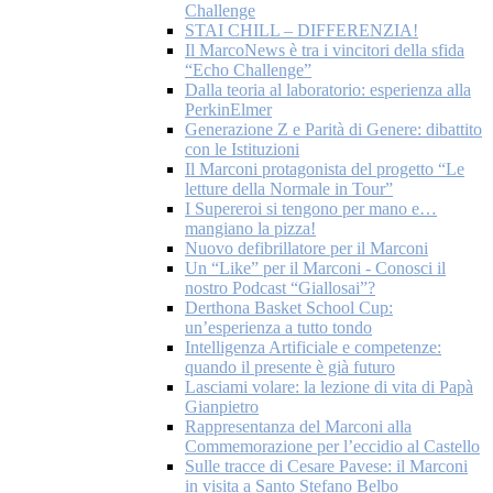
Challenge
STAI CHILL – DIFFERENZIA!
Il MarcoNews è tra i vincitori della sfida
“Echo Challenge”
Dalla teoria al laboratorio: esperienza alla
PerkinElmer
Generazione Z e Parità di Genere: dibattito
con le Istituzioni
Il Marconi protagonista del progetto “Le
letture della Normale in Tour”
I Supereroi si tengono per mano e…
mangiano la pizza!
Nuovo defibrillatore per il Marconi
Un “Like” per il Marconi - Conosci il
nostro Podcast “Giallosai”?
Derthona Basket School Cup:
un’esperienza a tutto tondo
Intelligenza Artificiale e competenze:
quando il presente è già futuro
Lasciami volare: la lezione di vita di Papà
Gianpietro
Rappresentanza del Marconi alla
Commemorazione per l’eccidio al Castello
Sulle tracce di Cesare Pavese: il Marconi
in visita a Santo Stefano Belbo