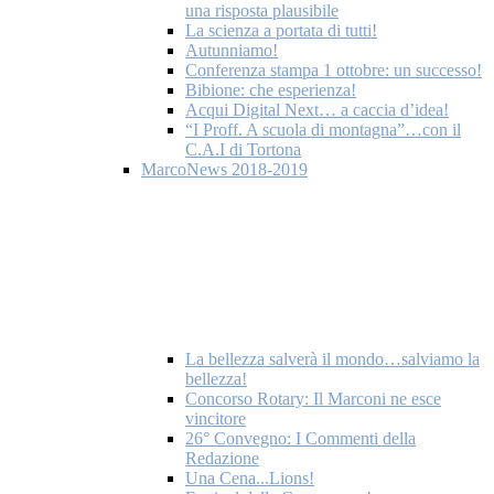
una risposta plausibile
La scienza a portata di tutti!
Autunniamo!
Conferenza stampa 1 ottobre: un successo!
Bibione: che esperienza!
Acqui Digital Next… a caccia d’idea!
“I Proff. A scuola di montagna”…con il
C.A.I di Tortona
MarcoNews 2018-2019
La bellezza salverà il mondo…salviamo la
bellezza!
Concorso Rotary: Il Marconi ne esce
vincitore
26° Convegno: I Commenti della
Redazione
Una Cena...Lions!