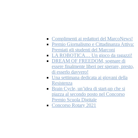
Complimenti ai redattori del MarcoNews!
Premio Giornalismo e Cittadinanza Attiva:
Premiati gli studenti del Marconi
LA ROBOTICA… Un gioco da ragazzi!
DREAM OF FREEDOM, sognare di
essere finalmente liberi per sperare, presto,
di esserlo davvero!
Una settimana dedicata ai giovani della
Resistenza
Brain Cycle, un’idea di start-up che si
piazza al secondo posto nel Concorso
Premio Scuola Digitale
Concorso Rotary 2021