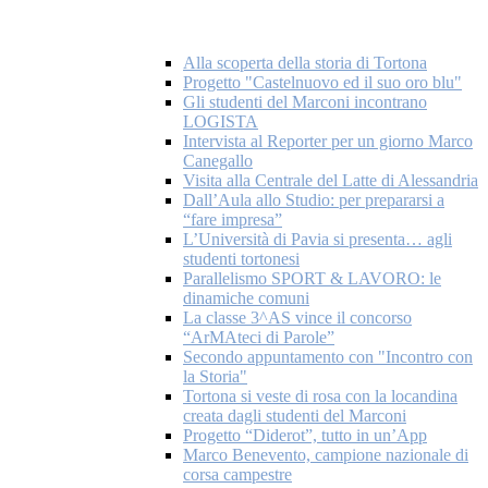
Alla scoperta della storia di Tortona
Progetto "Castelnuovo ed il suo oro blu"
Gli studenti del Marconi incontrano
LOGISTA
Intervista al Reporter per un giorno Marco
Canegallo
Visita alla Centrale del Latte di Alessandria
Dall’Aula allo Studio: per prepararsi a
“fare impresa”
L’Università di Pavia si presenta… agli
studenti tortonesi
Parallelismo SPORT & LAVORO: le
dinamiche comuni
La classe 3^AS vince il concorso
“ArMAteci di Parole”
Secondo appuntamento con "Incontro con
la Storia"
Tortona si veste di rosa con la locandina
creata dagli studenti del Marconi
Progetto “Diderot”, tutto in un’App
Marco Benevento, campione nazionale di
corsa campestre