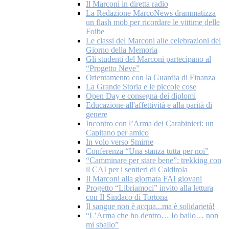
Il Marconi in diretta radio
La Redazione MarcoNews drammatizza
un flash mob per ricordare le vittime delle
Foibe
Le classi del Marconi alle celebrazioni del
Giorno della Memoria
Gli studenti del Marconi partecipano al
“Progetto Neve”
Orientamento con la Guardia di Finanza
La Grande Storia e le piccole cose
Open Day e consegna dei diplomi
Educazione all'affettività e alla parità di
genere
Incontro con l’Arma dei Carabinieri: un
Capitano per amico
In volo verso Smirne
Conferenza “Una stanza tutta per noi”
“Camminare per stare bene”: trekking con
il CAI per i sentieri di Caldirola
Il Marconi alla giornata FAI giovani
Progetto “Libriamoci” invito alla lettura
con Il Sindaco di Tortona
Il sangue non è acqua...ma è solidarietà!
“L’Arma che ho dentro… Io ballo… non
mi sballo”