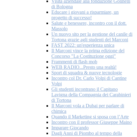
Visita aziendale alla fondazione Golinelli
di Bologna
Educare i giovani a risparmiare, un
progetto di successo!
Salute e benessere, incontro con il dott.
Massolo
Un nuovo sito per la gestione del canile di
Tortona grazie agli studenti del Marconi
FAST 2022: un'esperienza unica
Il Marconi vince la prima edizione del
Concorso "La Costituzione oggi"
Frammenti di flash mob
WEB RADIO...Presto una realtà!
Sport di squadra & nuove tecnologie
Incontro col Dr. Carlo Volpi di Cantine
Volpi
Gli studenti incontrano il Capitano
Lavigna della Compagnia dei Carabinieri
di Tortona
Il Marconi vola a Dubai per parlare di
chimica
Quando il Marketing si sposa con l’Arte
Incontro con il professor Giuseppe Maino
Imparare Giocando
Dagli Anni di Piombo al tempo della