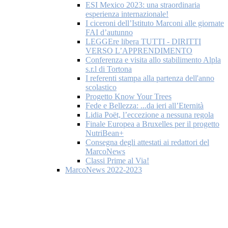
ESI Mexico 2023: una straordinaria
esperienza internazionale!
I ciceroni dell’Istituto Marconi alle giornate
FAI d’autunno
LEGGEre libera TUTTI - DIRITTI
VERSO L’APPRENDIMENTO
Conferenza e visita allo stabilimento Alpla
s.r.l di Tortona
I referenti stampa alla partenza dell'anno
scolastico
Progetto Know Your Trees
Fede e Bellezza: ...da ieri all’Eternità
Lidia Poët, l’eccezione a nessuna regola
Finale Europea a Bruxelles per il progetto
NutriBean+
Consegna degli attestati ai redattori del
MarcoNews
Classi Prime al Via!
MarcoNews 2022-2023