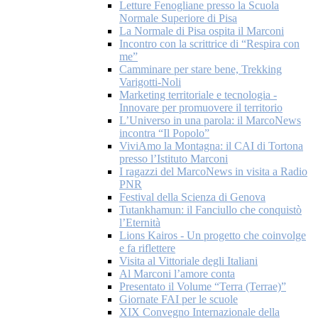
Letture Fenogliane presso la Scuola
Normale Superiore di Pisa
La Normale di Pisa ospita il Marconi
Incontro con la scrittrice di “Respira con
me”
Camminare per stare bene, Trekking
Varigotti-Noli
Marketing territoriale e tecnologia -
Innovare per promuovere il territorio
L’Universo in una parola: il MarcoNews
incontra “Il Popolo”
ViviAmo la Montagna: il CAI di Tortona
presso l’Istituto Marconi
I ragazzi del MarcoNews in visita a Radio
PNR
Festival della Scienza di Genova
Tutankhamun: il Fanciullo che conquistò
l’Eternità
Lions Kairos - Un progetto che coinvolge
e fa riflettere
Visita al Vittoriale degli Italiani
Al Marconi l’amore conta
Presentato il Volume “Terra (Terrae)”
Giornate FAI per le scuole
XIX Convegno Internazionale della