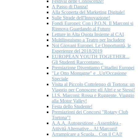
Festival delle Conoscenze!
A Passo di Danza!
Alla Scoperta del Marketing Digitale!
Sulle Strade dell'Innovazione!
Fondi Europei: Con i P.O.N. Il Marconi si
Rinnova Guardando al Futuro
Letture in Alta Quota Insieme al CAI
Multilinguismo a Teatro per Includere
Noi Giovani Europei. Le Opportunità, le
Esperienze del 2018/2019
EUROPEAN YOUTH TOGETHER...
Gli Studenti Raccontano...
Premiazione Diventiamo Cittadini Europei
"Le Otto Montagne" e ..Un'Occasione
Speciale
Visita al Piccolo Cottolengo di Tortona: un
Viaggio per Conoscere gli Altri e se Stessi!
I.I.S. Marconi: Rossa e Ruggente. Viaggio
alla Motor Valley!
Festa dello Studente!
Premiazioni dei Concorsi "Rotary Club
Tortona"!
A.A.A. Autogestione - Assemblea -
Attività Alternative... Al Marconi!
Arrampicare a Scuola... Con il CAI!