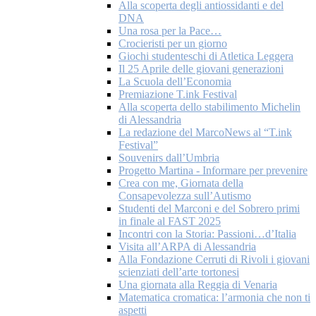
Alla scoperta degli antiossidanti e del
DNA
Una rosa per la Pace…
Crocieristi per un giorno
Giochi studenteschi di Atletica Leggera
Il 25 Aprile delle giovani generazioni
La Scuola dell’Economia
Premiazione T.ink Festival
Alla scoperta dello stabilimento Michelin
di Alessandria
La redazione del MarcoNews al “T.ink
Festival”
Souvenirs dall’Umbria
Progetto Martina - Informare per prevenire
Crea con me, Giornata della
Consapevolezza sull’Autismo
Studenti del Marconi e del Sobrero primi
in finale al FAST 2025
Incontri con la Storia: Passioni…d’Italia
Visita all’ARPA di Alessandria
Alla Fondazione Cerruti di Rivoli i giovani
scienziati dell’arte tortonesi
Una giornata alla Reggia di Venaria
Matematica cromatica: l’armonia che non ti
aspetti