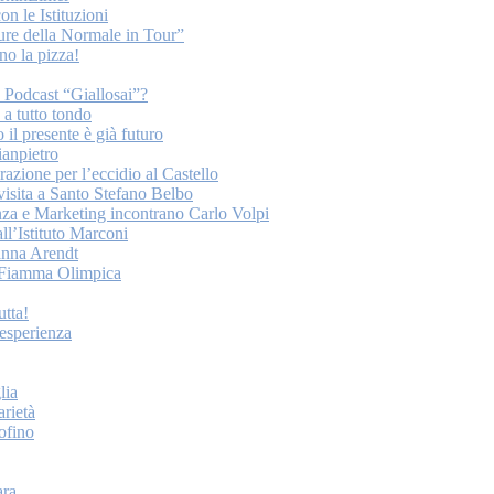
on le Istituzioni
ture della Normale in Tour”
o la pizza!
o Podcast “Giallosai”?
a tutto tondo
 il presente è già futuro
ianpietro
ione per l’eccidio al Castello
 visita a Santo Stefano Belbo
nza e Marketing incontrano Carlo Volpi
ll’Istituto Marconi
anna Arendt
la Fiamma Olimpica
tta!
esperienza
lia
arietà
tofino
ara