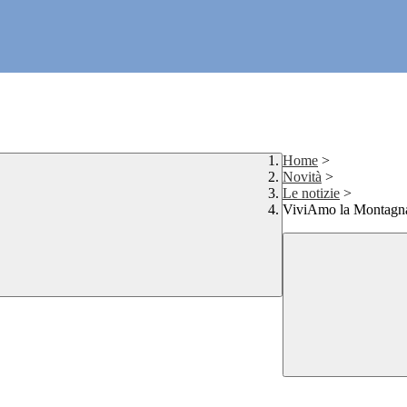
Home
>
Novità
>
Le notizie
>
ViviAmo la Montagna: 