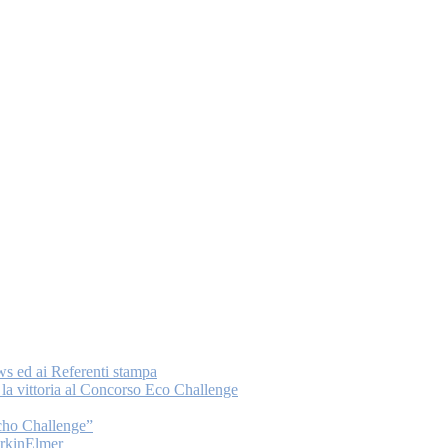
ws ed ai Referenti stampa
a vittoria al Concorso Eco Challenge
Echo Challenge”
PerkinElmer