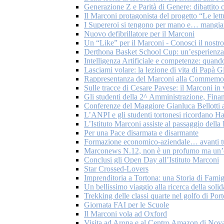
Generazione Z e Parità di Genere: dibattito c
Il Marconi protagonista del progetto “Le let
I Supereroi si tengono per mano e… mangian
Nuovo defibrillatore per il Marconi
Un “Like” per il Marconi - Conosci il nostr
Derthona Basket School Cup: un’esperienza 
Intelligenza Artificiale e competenze: quando
Lasciami volare: la lezione di vita di Papà G
Rappresentanza del Marconi alla Commemoraz
Sulle tracce di Cesare Pavese: il Marconi in
Gli studenti della 2^ Amministrazione, Fina
Conferenze del Maggiore Gianluca Bellotti a
L’ANPI e gli studenti tortonesi ricordano H
L’Istituto Marconi assiste al passaggio del
Per una Pace disarmata e disarmante
Formazione economico-aziendale… avanti tu
Marconews N.12, non è un profumo ma un’
Conclusi gli Open Day all’Istituto Marconi
Star Crossed-Lovers
Imprenditoria a Tortona: una Storia di Famig
Un bellissimo viaggio alla ricerca della solid
Trekking delle classi quarte nel golfo di Por
Giornata FAI per le Scuole
Il Marconi vola ad Oxford
Visita ad Arona e al Centro Amazon di Nov