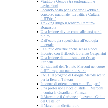
Viaggio a Genova tra esplorazioni e
navigazioni
Secondo posto per Leonardo Gobbo al
concorso nazionale "Legalità e Cultura
dell'Etica"
Trekking lungo il sentiero Framura-
Bonassola
Una lezione di vita: come allenarsi per il
futuro
Dall’ecologia superficiale all’ecologia
integrale
Ci si può divertire anche senza alcool
Incontro con il filosofo Lorenzo Gasparrini
Una lezione di ottimismo con Oscar
Farinetti
Gli studenti dell’Istituto Marconi nel cuore
dell’Europa, tra natura e storia
FAST: Il progetto di Giorgia Merolli scelto
per la fiera di Taiwan
Incontro di orientamento con “Bulgari”
Una professione ricca di sfide: il Marconi
incontra la Guardia di Finanza
Il Marconi e il Carbone agli eventi “Caduti
del Castello”
Il Marconi in diretta radio