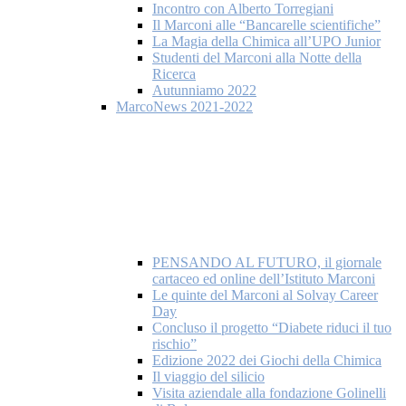
Incontro con Alberto Torregiani
Il Marconi alle “Bancarelle scientifiche”
La Magia della Chimica all’UPO Junior
Studenti del Marconi alla Notte della
Ricerca
Autunniamo 2022
MarcoNews 2021-2022
PENSANDO AL FUTURO, il giornale
cartaceo ed online dell’Istituto Marconi
Le quinte del Marconi al Solvay Career
Day
Concluso il progetto “Diabete riduci il tuo
rischio”
Edizione 2022 dei Giochi della Chimica
Il viaggio del silicio
Visita aziendale alla fondazione Golinelli