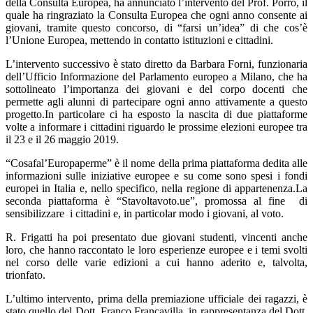
della Consulta Europea, ha annunciato l’intervento del Prof. Porro, il
quale ha ringraziato la Consulta Europea che ogni anno consente ai
giovani, tramite questo concorso, di “farsi un’idea” di che cos’è
l’Unione Europea, mettendo in contatto istituzioni e cittadini.
L’intervento successivo è stato diretto da Barbara Forni, funzionaria
dell’Ufficio Informazione del Parlamento europeo a Milano, che ha
sottolineato l’importanza dei giovani e del corpo docenti che
permette agli alunni di partecipare ogni anno attivamente a questo
progetto.In particolare ci ha esposto la nascita di due piattaforme
volte a informare i cittadini riguardo le prossime elezioni europee tra
il 23 e il 26 maggio 2019.
“Cosafal’Europaperme” è il nome della prima piattaforma dedita alle
informazioni sulle iniziative europee e su come sono spesi i fondi
europei in Italia e, nello specifico, nella regione di appartenenza.La
seconda piattaforma è “Stavoltavoto.ue”, promossa al fine di
sensibilizzare i cittadini e, in particolar modo i giovani, al voto.
R. Frigatti ha poi presentato due giovani studenti, vincenti anche
loro, che hanno raccontato le loro esperienze europee e i temi svolti
nel corso delle varie edizioni a cui hanno aderito e, talvolta,
trionfato.
L’ultimo intervento, prima della premiazione ufficiale dei ragazzi, è
stato quello del Dott. Franco Francavilla, in rappresentanza del Dott.