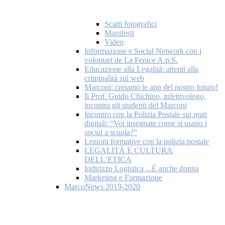
Scatti fotografici
Manifesti
Video
Informazione e Social Network con i
volontari de La Fenice A.p.S.
Educazione alla Legalità: attenti alla
criminalità sul web
Marconi: creiamo le app del nostro futuro!
Il Prof. Guido Chichino, infettivologo,
incontra gli studenti del Marconi
Incontro con la Polizia Postale sui reati
digitali: “Voi insegnate come si usano i
social a scuola?”
Lezioni formative con la polizia postale
LEGALITÀ E CULTURA
DELL’ETICA
Indirizzo Logistica ...È anche donna
Marketing e Formazione
MarcoNews 2019-2020