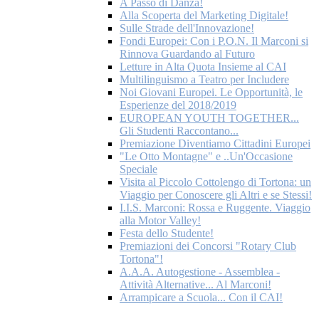
A Passo di Danza!
Alla Scoperta del Marketing Digitale!
Sulle Strade dell'Innovazione!
Fondi Europei: Con i P.O.N. Il Marconi si
Rinnova Guardando al Futuro
Letture in Alta Quota Insieme al CAI
Multilinguismo a Teatro per Includere
Noi Giovani Europei. Le Opportunità, le
Esperienze del 2018/2019
EUROPEAN YOUTH TOGETHER...
Gli Studenti Raccontano...
Premiazione Diventiamo Cittadini Europei
"Le Otto Montagne" e ..Un'Occasione
Speciale
Visita al Piccolo Cottolengo di Tortona: un
Viaggio per Conoscere gli Altri e se Stessi!
I.I.S. Marconi: Rossa e Ruggente. Viaggio
alla Motor Valley!
Festa dello Studente!
Premiazioni dei Concorsi "Rotary Club
Tortona"!
A.A.A. Autogestione - Assemblea -
Attività Alternative... Al Marconi!
Arrampicare a Scuola... Con il CAI!