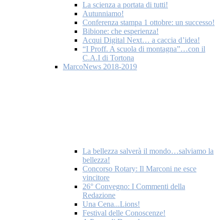
La scienza a portata di tutti!
Autunniamo!
Conferenza stampa 1 ottobre: un successo!
Bibione: che esperienza!
Acqui Digital Next… a caccia d’idea!
“I Proff. A scuola di montagna”…con il
C.A.I di Tortona
MarcoNews 2018-2019
La bellezza salverà il mondo…salviamo la
bellezza!
Concorso Rotary: Il Marconi ne esce
vincitore
26° Convegno: I Commenti della
Redazione
Una Cena...Lions!
Festival delle Conoscenze!