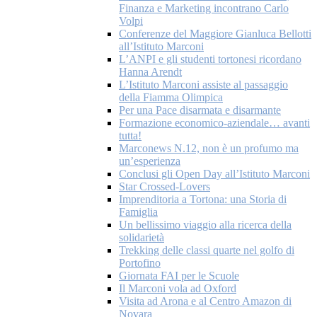
Finanza e Marketing incontrano Carlo
Volpi
Conferenze del Maggiore Gianluca Bellotti
all’Istituto Marconi
L’ANPI e gli studenti tortonesi ricordano
Hanna Arendt
L’Istituto Marconi assiste al passaggio
della Fiamma Olimpica
Per una Pace disarmata e disarmante
Formazione economico-aziendale… avanti
tutta!
Marconews N.12, non è un profumo ma
un’esperienza
Conclusi gli Open Day all’Istituto Marconi
Star Crossed-Lovers
Imprenditoria a Tortona: una Storia di
Famiglia
Un bellissimo viaggio alla ricerca della
solidarietà
Trekking delle classi quarte nel golfo di
Portofino
Giornata FAI per le Scuole
Il Marconi vola ad Oxford
Visita ad Arona e al Centro Amazon di
Novara