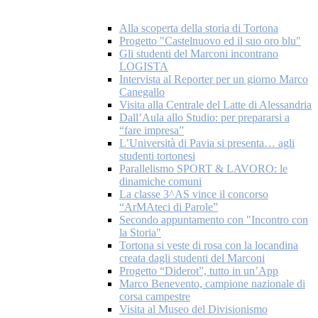
Alla scoperta della storia di Tortona
Progetto "Castelnuovo ed il suo oro blu"
Gli studenti del Marconi incontrano
LOGISTA
Intervista al Reporter per un giorno Marco
Canegallo
Visita alla Centrale del Latte di Alessandria
Dall’Aula allo Studio: per prepararsi a
“fare impresa”
L’Università di Pavia si presenta… agli
studenti tortonesi
Parallelismo SPORT & LAVORO: le
dinamiche comuni
La classe 3^AS vince il concorso
“ArMAteci di Parole”
Secondo appuntamento con "Incontro con
la Storia"
Tortona si veste di rosa con la locandina
creata dagli studenti del Marconi
Progetto “Diderot”, tutto in un’App
Marco Benevento, campione nazionale di
corsa campestre
Visita al Museo del Divisionismo