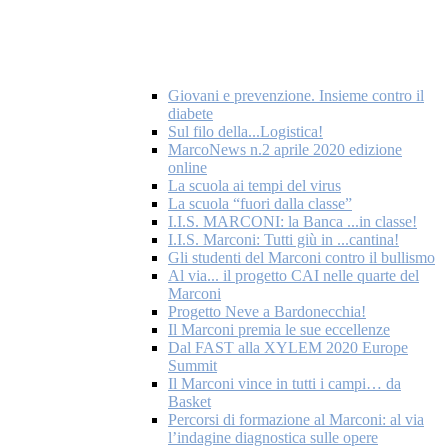
Giovani e prevenzione. Insieme contro il
diabete
Sul filo della...Logistica!
MarcoNews n.2 aprile 2020 edizione
online
La scuola ai tempi del virus
La scuola “fuori dalla classe”
I.I.S. MARCONI: la Banca ...in classe!
I.I.S. Marconi: Tutti giù in ...cantina!
Gli studenti del Marconi contro il bullismo
Al via... il progetto CAI nelle quarte del
Marconi
Progetto Neve a Bardonecchia!
Il Marconi premia le sue eccellenze
Dal FAST alla XYLEM 2020 Europe
Summit
Il Marconi vince in tutti i campi… da
Basket
Percorsi di formazione al Marconi: al via
l’indagine diagnostica sulle opere