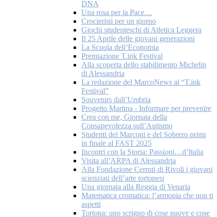
DNA
Una rosa per la Pace…
Crocieristi per un giorno
Giochi studenteschi di Atletica Leggera
Il 25 Aprile delle giovani generazioni
La Scuola dell’Economia
Premiazione T.ink Festival
Alla scoperta dello stabilimento Michelin
di Alessandria
La redazione del MarcoNews al “T.ink
Festival”
Souvenirs dall’Umbria
Progetto Martina - Informare per prevenire
Crea con me, Giornata della
Consapevolezza sull’Autismo
Studenti del Marconi e del Sobrero primi
in finale al FAST 2025
Incontri con la Storia: Passioni…d’Italia
Visita all’ARPA di Alessandria
Alla Fondazione Cerruti di Rivoli i giovani
scienziati dell’arte tortonesi
Una giornata alla Reggia di Venaria
Matematica cromatica: l’armonia che non ti
aspetti
Tortona: uno scrigno di cose nuove e cose