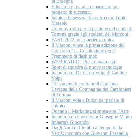
di Bologna
Educare i giovani a risparmiare, un
progetto di successo!
Salute e benessere, incontro con il dott.
Massolo
Un nuovo sito per la gestione del canile di
Tortona grazie agli studenti del Marconi
FAST 2022: un'esperienza unica
Il Marconi vince la prima edizione del
Concorso "La Costituzione oggi"
Frammenti di flash mob
WEB RADIO...Presto una realtà!
Sport di squadra & nuove tecnologie
Incontro col Dr. Carlo Volpi di Cantine
Volpi
Gli studenti incontrano il Capitano
Lavigna della Compagnia dei Carabinieri
di Tortona
Il Marconi vola a Dubai per parlare di
chimica
Quando il Marketing si sposa con l’Arte
Incontro con il professor Giuseppe Maino
Imparare Giocando
Dagli Anni di Piombo al tempo della
Verità: incontro con Giovanni Fasanella