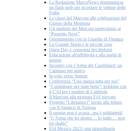
La Redazione MarcoNews drammatizza
un flash mob per ricordare le vittime delle
Foibe
Le classi del Marconi alle celebrazioni del
Giorno della Memoria
Gli studenti del Marconi partecipano al
“Progetto Neve”
Orientamento con la Guardia di Finanza
La Grande Storia e le piccole cose
Open Day e consegna dei diplomi
Educazione all'affettività e alla parità di
genere
Incontro con l’Arma dei Carabinieri: un
Capitano per amico
In volo verso Smirne
Conferenza “Una stanza tutta per noi”
“Camminare per stare bene”: trekking con
il CAI per i sentieri di Caldirola
Il Marconi alla giornata FAI giovani
Progetto “Libriamoci” invito alla lettura
con Il Sindaco di Tortona
Il sangue non è acqua...ma è solidarietà!
“L’Arma che ho dentro… Io ballo… non
mi sballo”
ESI Mexico 2023: una straordinaria