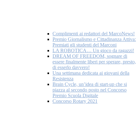
Complimenti ai redattori del MarcoNews!
Premio Giornalismo e Cittadinanza Attiva:
Premiati gli studenti del Marconi
LA ROBOTICA… Un gioco da ragazzi!
DREAM OF FREEDOM, sognare di
essere finalmente liberi per sperare, presto,
di esserlo davvero!
Una settimana dedicata ai giovani della
Resistenza
Brain Cycle, un’idea di start-up che si
piazza al secondo posto nel Concorso
Premio Scuola Digitale
Concorso Rotary 2021