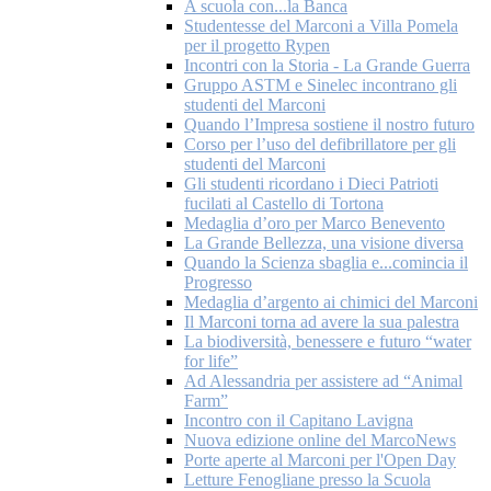
A scuola con...la Banca
Studentesse del Marconi a Villa Pomela
per il progetto Rypen
Incontri con la Storia - La Grande Guerra
Gruppo ASTM e Sinelec incontrano gli
studenti del Marconi
Quando l’Impresa sostiene il nostro futuro
Corso per l’uso del defibrillatore per gli
studenti del Marconi
Gli studenti ricordano i Dieci Patrioti
fucilati al Castello di Tortona
Medaglia d’oro per Marco Benevento
La Grande Bellezza, una visione diversa
Quando la Scienza sbaglia e...comincia il
Progresso
Medaglia d’argento ai chimici del Marconi
Il Marconi torna ad avere la sua palestra
La biodiversità, benessere e futuro “water
for life”
Ad Alessandria per assistere ad “Animal
Farm”
Incontro con il Capitano Lavigna
Nuova edizione online del MarcoNews
Porte aperte al Marconi per l'Open Day
Letture Fenogliane presso la Scuola