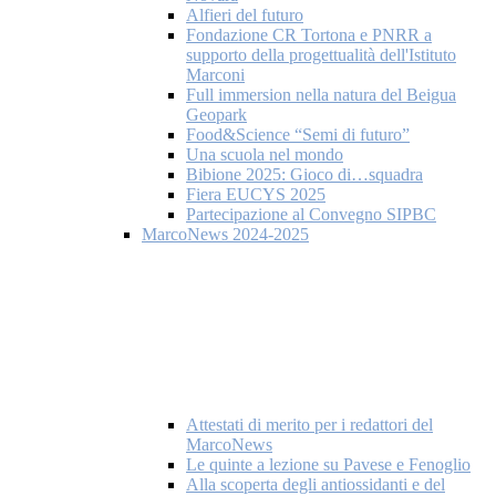
Alfieri del futuro
Fondazione CR Tortona e PNRR a
supporto della progettualità dell'Istituto
Marconi
Full immersion nella natura del Beigua
Geopark
Food&Science “Semi di futuro”
Una scuola nel mondo
Bibione 2025: Gioco di…squadra
Fiera EUCYS 2025
Partecipazione al Convegno SIPBC
MarcoNews 2024-2025
Attestati di merito per i redattori del
MarcoNews
Le quinte a lezione su Pavese e Fenoglio
Alla scoperta degli antiossidanti e del