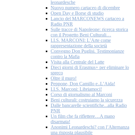
leonardesche
Nuovo numero cartaceo di dicembre
Open Day e Borse di studio
Lancio del MARCONEWS cartaceo a
Radio PNR
Sulle tracce di Napoleone: ricerca storica
con il Progetto Beni Culturali…
I.I.S. MARCONI: L’Arte come
rappresentazione della società
Convegno Don Puglisi. Testimonianze
contro la Mafia
Visita alla Centrale del Latte
Dieci giorni di Erasmus+ per eliminare lo
spreco
Oltre il muro!
Peppone, Don Camillo e..L’Aida!
I.I.S. Marconi: Libriamoci!
Corso di giornalismo al Marconi
Beni culturali: costruiamo la sicurezza
Dalle bancarelle scientifiche...alla Radio
PNR
Un film che fa riflettere…A mano
disarmata!
Anonimi Leonardeschi? con l’Alternanza
una risposta plausibile