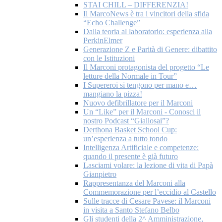
STAI CHILL – DIFFERENZIA!
Il MarcoNews è tra i vincitori della sfida
“Echo Challenge”
Dalla teoria al laboratorio: esperienza alla
PerkinElmer
Generazione Z e Parità di Genere: dibattito
con le Istituzioni
Il Marconi protagonista del progetto “Le
letture della Normale in Tour”
I Supereroi si tengono per mano e…
mangiano la pizza!
Nuovo defibrillatore per il Marconi
Un “Like” per il Marconi - Conosci il
nostro Podcast “Giallosai”?
Derthona Basket School Cup:
un’esperienza a tutto tondo
Intelligenza Artificiale e competenze:
quando il presente è già futuro
Lasciami volare: la lezione di vita di Papà
Gianpietro
Rappresentanza del Marconi alla
Commemorazione per l’eccidio al Castello
Sulle tracce di Cesare Pavese: il Marconi
in visita a Santo Stefano Belbo
Gli studenti della 2^ Amministrazione,