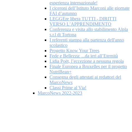
esperienza internazionale!
I ciceroni dell’Istituto Marconi alle giornate
FAI d’autunno
LEGGEre libera TUTTI - DIRITTI
VERSO L’APPRENDIMENTO
Conferenza e visita allo stabilimento Alpla
s.r.l di Tortona
I referenti stampa alla partenza dell'anno
scolastico
Progetto Know Your Trees
Fede e Bellezza: ...da ieri all’Eternità
Lidia Poët, l’eccezione a nessuna regola
Finale Europea a Bruxelles per il progetto
NutriBean+
Consegna degli attestati ai redattori del
MarcoNews
Classi Prime al Via!
MarcoNews 2022-2023