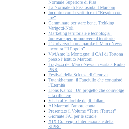
Normale Superiore di Pisa
La Normale di Pisa ospita il Marconi
Incontro con la scrittrice di “Respira con
me”
Camminare per stare bene, Trekking
Varigotti-Noli
Marketing territoriale e tecnologia -
Innovare per promuovere il territorio
L’Universo in una parola: il MarcoNews
incontra “Il Popolo”
ViviAmo la Montagna: il CAI di Tortona
presso l’Istituto Marconi
I ragazzi del MarcoNews in visita a Radio
PNR
Festival della Scienza di Genova
Tutankhamun: il Fanciullo che conquistò
l’Eternità
Lions Kairos - Un progetto che coinvolge
e fa riflettere
Visita al Vittoriale degli Italiani
Al Marconi l’amore conta
Presentato il Volume “Terra (Terrae)”
Giornate FAI per le scuole
XIX Convegno Internazionale della
SIPBC