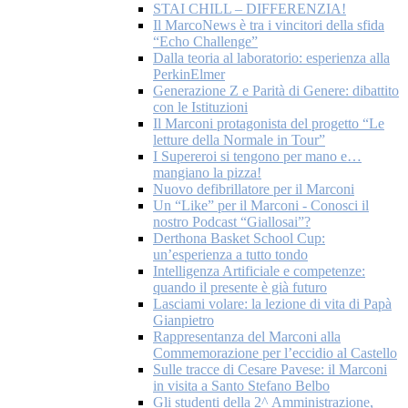
STAI CHILL – DIFFERENZIA!
Il MarcoNews è tra i vincitori della sfida
“Echo Challenge”
Dalla teoria al laboratorio: esperienza alla
PerkinElmer
Generazione Z e Parità di Genere: dibattito
con le Istituzioni
Il Marconi protagonista del progetto “Le
letture della Normale in Tour”
I Supereroi si tengono per mano e…
mangiano la pizza!
Nuovo defibrillatore per il Marconi
Un “Like” per il Marconi - Conosci il
nostro Podcast “Giallosai”?
Derthona Basket School Cup:
un’esperienza a tutto tondo
Intelligenza Artificiale e competenze:
quando il presente è già futuro
Lasciami volare: la lezione di vita di Papà
Gianpietro
Rappresentanza del Marconi alla
Commemorazione per l’eccidio al Castello
Sulle tracce di Cesare Pavese: il Marconi
in visita a Santo Stefano Belbo
Gli studenti della 2^ Amministrazione,