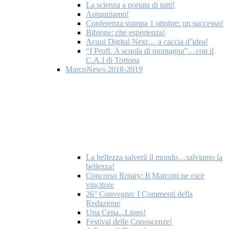
La scienza a portata di tutti!
Autunniamo!
Conferenza stampa 1 ottobre: un successo!
Bibione: che esperienza!
Acqui Digital Next… a caccia d’idea!
“I Proff. A scuola di montagna”…con il
C.A.I di Tortona
MarcoNews 2018-2019
La bellezza salverà il mondo…salviamo la
bellezza!
Concorso Rotary: Il Marconi ne esce
vincitore
26° Convegno: I Commenti della
Redazione
Una Cena...Lions!
Festival delle Conoscenze!