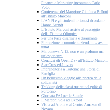
Finanza e Marketing incontrano Carlo
Volpi
Conferenze del Maggiore Gianluca Bellotti
all’Istituto Marconi
L’ANPI e gli studenti tortonesi ricordano
Hanna Arendt
L’Istituto Marconi assiste al passaggio
della Fiamma Olimpica
Per una Pace disarmata e disarmante
Formazione economico-aziendale… avanti
tutta!
Marconews N.12, non è un profumo ma
un’esperienza
Conclusi gli Open Day all’Istituto Marconi
Star Crossed-Lovers
Imprenditoria a Tortona: una Storia di
Famiglia
Un bellissimo viaggio alla ricerca della
solidarietà
Trekking delle classi quarte nel golfo di
Portofino
Giornata FAI per le Scuole
Il Marconi vola ad Oxford
Visita ad Arona e al Centro Amazon di
Novara