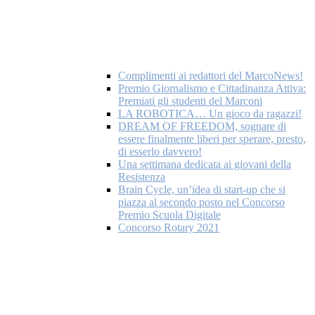
Complimenti ai redattori del MarcoNews!
Premio Giornalismo e Cittadinanza Attiva:
Premiati gli studenti del Marconi
LA ROBOTICA… Un gioco da ragazzi!
DREAM OF FREEDOM, sognare di
essere finalmente liberi per sperare, presto,
di esserlo davvero!
Una settimana dedicata ai giovani della
Resistenza
Brain Cycle, un’idea di start-up che si
piazza al secondo posto nel Concorso
Premio Scuola Digitale
Concorso Rotary 2021