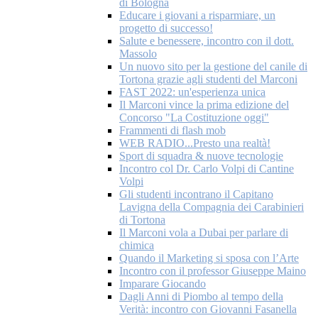
di Bologna
Educare i giovani a risparmiare, un
progetto di successo!
Salute e benessere, incontro con il dott.
Massolo
Un nuovo sito per la gestione del canile di
Tortona grazie agli studenti del Marconi
FAST 2022: un'esperienza unica
Il Marconi vince la prima edizione del
Concorso "La Costituzione oggi"
Frammenti di flash mob
WEB RADIO...Presto una realtà!
Sport di squadra & nuove tecnologie
Incontro col Dr. Carlo Volpi di Cantine
Volpi
Gli studenti incontrano il Capitano
Lavigna della Compagnia dei Carabinieri
di Tortona
Il Marconi vola a Dubai per parlare di
chimica
Quando il Marketing si sposa con l’Arte
Incontro con il professor Giuseppe Maino
Imparare Giocando
Dagli Anni di Piombo al tempo della
Verità: incontro con Giovanni Fasanella