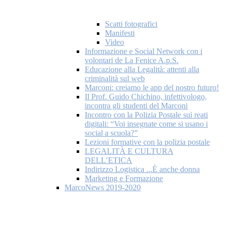
Scatti fotografici
Manifesti
Video
Informazione e Social Network con i
volontari de La Fenice A.p.S.
Educazione alla Legalità: attenti alla
criminalità sul web
Marconi: creiamo le app del nostro futuro!
Il Prof. Guido Chichino, infettivologo,
incontra gli studenti del Marconi
Incontro con la Polizia Postale sui reati
digitali: “Voi insegnate come si usano i
social a scuola?”
Lezioni formative con la polizia postale
LEGALITÀ E CULTURA
DELL’ETICA
Indirizzo Logistica ...È anche donna
Marketing e Formazione
MarcoNews 2019-2020