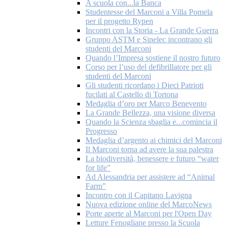
A scuola con...la Banca
Studentesse del Marconi a Villa Pomela
per il progetto Rypen
Incontri con la Storia - La Grande Guerra
Gruppo ASTM e Sinelec incontrano gli
studenti del Marconi
Quando l’Impresa sostiene il nostro futuro
Corso per l’uso del defibrillatore per gli
studenti del Marconi
Gli studenti ricordano i Dieci Patrioti
fucilati al Castello di Tortona
Medaglia d’oro per Marco Benevento
La Grande Bellezza, una visione diversa
Quando la Scienza sbaglia e...comincia il
Progresso
Medaglia d’argento ai chimici del Marconi
Il Marconi torna ad avere la sua palestra
La biodiversità, benessere e futuro “water
for life”
Ad Alessandria per assistere ad “Animal
Farm”
Incontro con il Capitano Lavigna
Nuova edizione online del MarcoNews
Porte aperte al Marconi per l'Open Day
Letture Fenogliane presso la Scuola