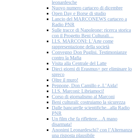
leonardesche
Nuovo numero cartaceo di dicembre
Open Day e Borse di studio
Lancio del MARCONEWS cartaceo a
Radio PNR
Sulle tracce di Napoleone: ricerca storica
con il Progetto Beni Culturali…
I.I.S. MARCONI: L’Arte come
rappresentazione della società
Convegno Don Puglisi. Testimonianze
contro la Mafia
Visita alla Centrale del Latte
Dieci giorni di Erasmus+ per eliminare lo
spreco
Oltre il muro!
Peppone, Don Camillo e..L’Aida!
I.I.S. Marconi: Libriamoci!
Corso di giornalismo al Marconi
Beni culturali: costruiamo la sicurezza
Dalle bancarelle scientifiche...alla Radio
PNR
Un film che fa riflettere…A mano
disarmata!
Anonimi Leonardeschi? con l’Alternanza
una risposta plausibile