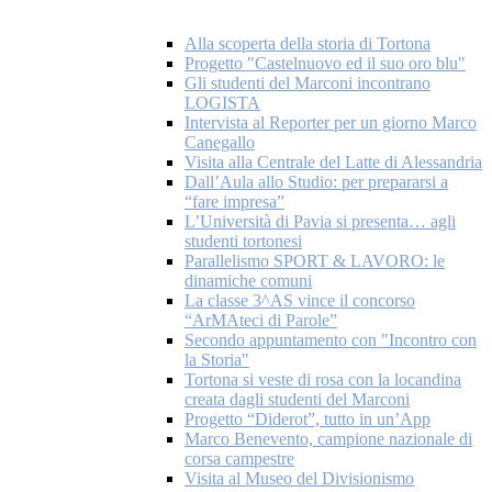
Alla scoperta della storia di Tortona
Progetto "Castelnuovo ed il suo oro blu"
Gli studenti del Marconi incontrano
LOGISTA
Intervista al Reporter per un giorno Marco
Canegallo
Visita alla Centrale del Latte di Alessandria
Dall’Aula allo Studio: per prepararsi a
“fare impresa”
L’Università di Pavia si presenta… agli
studenti tortonesi
Parallelismo SPORT & LAVORO: le
dinamiche comuni
La classe 3^AS vince il concorso
“ArMAteci di Parole”
Secondo appuntamento con "Incontro con
la Storia"
Tortona si veste di rosa con la locandina
creata dagli studenti del Marconi
Progetto “Diderot”, tutto in un’App
Marco Benevento, campione nazionale di
corsa campestre
Visita al Museo del Divisionismo