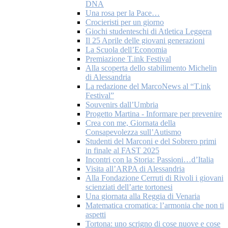
DNA
Una rosa per la Pace…
Crocieristi per un giorno
Giochi studenteschi di Atletica Leggera
Il 25 Aprile delle giovani generazioni
La Scuola dell’Economia
Premiazione T.ink Festival
Alla scoperta dello stabilimento Michelin
di Alessandria
La redazione del MarcoNews al “T.ink
Festival”
Souvenirs dall’Umbria
Progetto Martina - Informare per prevenire
Crea con me, Giornata della
Consapevolezza sull’Autismo
Studenti del Marconi e del Sobrero primi
in finale al FAST 2025
Incontri con la Storia: Passioni…d’Italia
Visita all’ARPA di Alessandria
Alla Fondazione Cerruti di Rivoli i giovani
scienziati dell’arte tortonesi
Una giornata alla Reggia di Venaria
Matematica cromatica: l’armonia che non ti
aspetti
Tortona: uno scrigno di cose nuove e cose