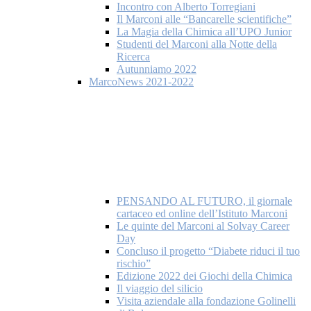
Incontro con Alberto Torregiani
Il Marconi alle “Bancarelle scientifiche”
La Magia della Chimica all’UPO Junior
Studenti del Marconi alla Notte della
Ricerca
Autunniamo 2022
MarcoNews 2021-2022
PENSANDO AL FUTURO, il giornale
cartaceo ed online dell’Istituto Marconi
Le quinte del Marconi al Solvay Career
Day
Concluso il progetto “Diabete riduci il tuo
rischio”
Edizione 2022 dei Giochi della Chimica
Il viaggio del silicio
Visita aziendale alla fondazione Golinelli