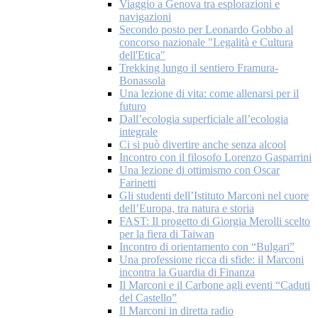
Viaggio a Genova tra esplorazioni e
navigazioni
Secondo posto per Leonardo Gobbo al
concorso nazionale "Legalità e Cultura
dell'Etica"
Trekking lungo il sentiero Framura-
Bonassola
Una lezione di vita: come allenarsi per il
futuro
Dall’ecologia superficiale all’ecologia
integrale
Ci si può divertire anche senza alcool
Incontro con il filosofo Lorenzo Gasparrini
Una lezione di ottimismo con Oscar
Farinetti
Gli studenti dell’Istituto Marconi nel cuore
dell’Europa, tra natura e storia
FAST: Il progetto di Giorgia Merolli scelto
per la fiera di Taiwan
Incontro di orientamento con “Bulgari”
Una professione ricca di sfide: il Marconi
incontra la Guardia di Finanza
Il Marconi e il Carbone agli eventi “Caduti
del Castello”
Il Marconi in diretta radio