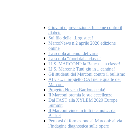
Giovani e prevenzione. Insieme contro il
diabete
Sul filo della...Logistica!
MarcoNews n.2 aprile 2020 edizione
online
La scuola ai tempi del virus
La scuola “fuori dalla classe”
I.I.S. MARCONI: la Banca ...in classe!
I.I.S. Marconi: Tutti giù in ...cantina!
Gli studenti del Marconi contro il bullismo
Al via... il progetto CAI nelle quarte del
Marconi
Progetto Neve a Bardonecchia!
Il Marconi premia le sue eccellenze
Dal FAST alla XYLEM 2020 Europe
Summit
Il Marconi vince in tutti i campi… da
Basket
Percorsi di formazione al Marconi: al via
l’indagine diagnostica sulle opere