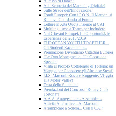
A Passo di Danza!
Alla Scoperta del Marketing Digitale!
Sulle Strade dell'Innovazione!
Fondi Europei: Con i P.O.N. Il Marconi si
Rinnova Guardando al Futuro
Letture in Alta Quota Insieme al CAI
Multilinguismo a Teatro per Includere
Noi Giovani Europei. Le Opportunità, le
Esperienze del 2018/2019
EUROPEAN YOUTH TOGETHER...
Gli Studenti Raccontano...
Premiazione Diventiamo Cittadini Europei
"Le Otto Montagne" e ..Un'Occasione
Speciale
Visita al Piccolo Cottolengo di Tortona: un
Viaggio per Conoscere gli Altri e se Stessi!
I.I.S. Marconi: Rossa e Ruggente. Viaggio
alla Motor Valley!
Festa dello Studente!
Premiazioni dei Concorsi "Rotary Club
Tortona"!
A.A.A. Autogestione - Assemblea -
Attività Alternative... Al Marconi!
Arrampicare a Scuola... Con il CAI!