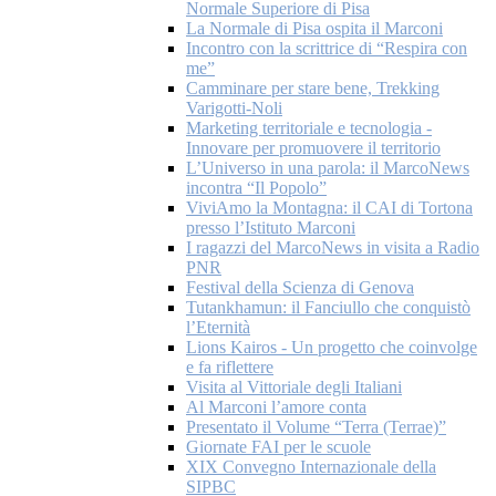
Normale Superiore di Pisa
La Normale di Pisa ospita il Marconi
Incontro con la scrittrice di “Respira con
me”
Camminare per stare bene, Trekking
Varigotti-Noli
Marketing territoriale e tecnologia -
Innovare per promuovere il territorio
L’Universo in una parola: il MarcoNews
incontra “Il Popolo”
ViviAmo la Montagna: il CAI di Tortona
presso l’Istituto Marconi
I ragazzi del MarcoNews in visita a Radio
PNR
Festival della Scienza di Genova
Tutankhamun: il Fanciullo che conquistò
l’Eternità
Lions Kairos - Un progetto che coinvolge
e fa riflettere
Visita al Vittoriale degli Italiani
Al Marconi l’amore conta
Presentato il Volume “Terra (Terrae)”
Giornate FAI per le scuole
XIX Convegno Internazionale della
SIPBC