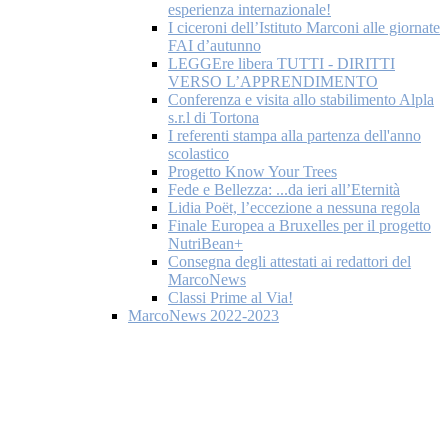
esperienza internazionale!
I ciceroni dell’Istituto Marconi alle giornate
FAI d’autunno
LEGGEre libera TUTTI - DIRITTI
VERSO L’APPRENDIMENTO
Conferenza e visita allo stabilimento Alpla
s.r.l di Tortona
I referenti stampa alla partenza dell'anno
scolastico
Progetto Know Your Trees
Fede e Bellezza: ...da ieri all’Eternità
Lidia Poët, l’eccezione a nessuna regola
Finale Europea a Bruxelles per il progetto
NutriBean+
Consegna degli attestati ai redattori del
MarcoNews
Classi Prime al Via!
MarcoNews 2022-2023