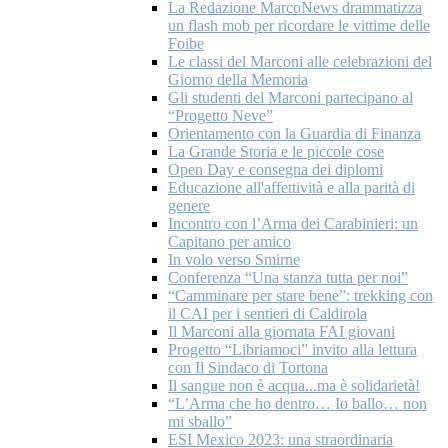
La Redazione MarcoNews drammatizza
un flash mob per ricordare le vittime delle
Foibe
Le classi del Marconi alle celebrazioni del
Giorno della Memoria
Gli studenti del Marconi partecipano al
“Progetto Neve”
Orientamento con la Guardia di Finanza
La Grande Storia e le piccole cose
Open Day e consegna dei diplomi
Educazione all'affettività e alla parità di
genere
Incontro con l’Arma dei Carabinieri: un
Capitano per amico
In volo verso Smirne
Conferenza “Una stanza tutta per noi”
“Camminare per stare bene”: trekking con
il CAI per i sentieri di Caldirola
Il Marconi alla giornata FAI giovani
Progetto “Libriamoci” invito alla lettura
con Il Sindaco di Tortona
Il sangue non è acqua...ma è solidarietà!
“L’Arma che ho dentro… Io ballo… non
mi sballo”
ESI Mexico 2023: una straordinaria