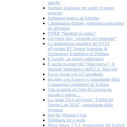
antiche
Studiare il passato per capire il nostro
presente
Settimana bianca ad Artesina
Cittadinanza digitale, emergenza educativa
da affrontare
PNRR “Studenti al centro“
Gli Open Day “giornate per esplorare”
La studentessa vincitrice del FAST
all’evento BT Young Scientists &
Technology Exhibition di Dublino
Il Tartufo, un tesoro sotterraneo
È uscito il poster del “Marconews”, il
giornale studentesco dell'I.I.S. Marconi
Focus group con il Consultorio
Incontro con il nuovo Comandante della
Compagnia Carabinieri di Tortona
Alla scoperta dei forti di Genova tra
passato e natura…
La classe 5AA all’evento “Fabbriche
Aperte Lab 2024”, organizzato dalla
Syensqo
Just the Woman I Am
Dubliners for a week
Musa futura: l’A.I. protagonista del festival