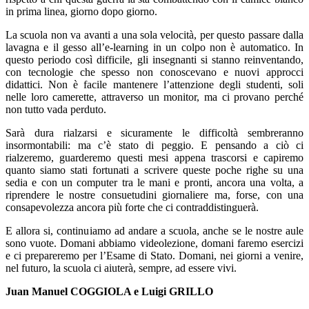
in prima linea, giorno dopo giorno.
La scuola non va avanti a una sola velocità, per questo passare dalla
lavagna e il gesso all’e-learning in un colpo non è automatico. In
questo periodo così difficile, gli insegnanti si stanno reinventando,
con tecnologie che spesso non conoscevano e nuovi approcci
didattici. Non è facile mantenere l’attenzione degli studenti, soli
nelle loro camerette, attraverso un monitor, ma ci provano perché
non tutto vada perduto.
Sarà dura rialzarsi e sicuramente le difficoltà sembreranno
insormontabili: ma c’è stato di peggio. E pensando a ciò ci
rialzeremo, guarderemo questi mesi appena trascorsi e capiremo
quanto siamo stati fortunati a scrivere queste poche righe su una
sedia e con un computer tra le mani e pronti, ancora una volta, a
riprendere le nostre consuetudini giornaliere ma, forse, con una
consapevolezza ancora più forte che ci contraddistinguerà.
E allora si, continuiamo ad andare a scuola, anche se le nostre aule
sono vuote. Domani abbiamo videolezione, domani faremo esercizi
e ci prepareremo per l’Esame di Stato. Domani, nei giorni a venire,
nel futuro, la scuola ci aiuterà, sempre, ad essere vivi.
Juan Manuel COGGIOLA e Luigi GRILLO