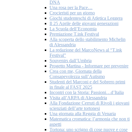
DNA
Una rosa per la Pace…
Crocieristi per un giorno
Giochi studenteschi di Atletica Leggera
Il 25 Aprile delle giovani generazioni
La Scuola dell’Economia
Premiazione T.ink Festival
Alla scoperta dello stabilimento Michelin
di Alessandria
La redazione del MarcoNews al “T.ink
Festival”
Souvenirs dall’Umbria
Progetto Martina - Informare per prevenire
Crea con me, Giornata della
Consapevolezza sull’Autismo
Studenti del Marconi e del Sobrero primi
in finale al FAST 2025
Incontri con la Storia: Passioni…d’Italia
Visita all’ARPA di Alessandria
Alla Fondazione Cerruti di Rivoli i giovani
scienziati dell’arte tortonesi
Una giornata alla Reggia di Venaria
Matematica cromatica: l’armonia che non ti
aspetti
Tortona: uno scrigno di cose nuove e cose