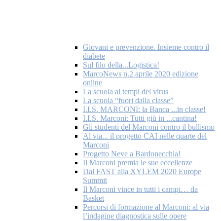
Giovani e prevenzione. Insieme contro il
diabete
Sul filo della...Logistica!
MarcoNews n.2 aprile 2020 edizione
online
La scuola ai tempi del virus
La scuola “fuori dalla classe”
I.I.S. MARCONI: la Banca ...in classe!
I.I.S. Marconi: Tutti giù in ...cantina!
Gli studenti del Marconi contro il bullismo
Al via... il progetto CAI nelle quarte del
Marconi
Progetto Neve a Bardonecchia!
Il Marconi premia le sue eccellenze
Dal FAST alla XYLEM 2020 Europe
Summit
Il Marconi vince in tutti i campi… da
Basket
Percorsi di formazione al Marconi: al via
l’indagine diagnostica sulle opere