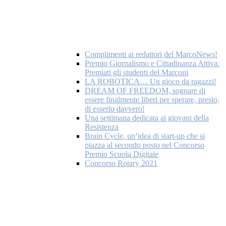
Complimenti ai redattori del MarcoNews!
Premio Giornalismo e Cittadinanza Attiva:
Premiati gli studenti del Marconi
LA ROBOTICA… Un gioco da ragazzi!
DREAM OF FREEDOM, sognare di
essere finalmente liberi per sperare, presto,
di esserlo davvero!
Una settimana dedicata ai giovani della
Resistenza
Brain Cycle, un’idea di start-up che si
piazza al secondo posto nel Concorso
Premio Scuola Digitale
Concorso Rotary 2021