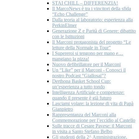
STAI CHILL – DIFFERENZIA!
Il MarcoNews è tra i vincitori della sfida
“Echo Challenge”
Dalla teoria al laboratorio: esperienza alla
PerkinElmer
Generazione Z e Parità di Genere: dibattito
con le Istituzioni
Il Marconi protagonista del progetto “Le
letture della Normale in Tour”
I Supereroi si tengono per mano e…
mangiano la pizza!
Nuovo defibrillatore per il Marconi
Un “Like” per il Marconi - Conosci il
nostro Podcast “Giallosai”?
Derthona Basket School Cup:
un’esperienza a tutto tondo
Intelligenza Artificiale e competenze:
quando il presente è già futuro
Lasciami volare: la lezione di vita di Papà
Gianpietro
Rappresentanza del Marconi alla
Commemorazione per l’eccidio al Castello
Sulle tracce di Cesare Pavese: il Marconi
in visita a Santo Stefano Belbo
Gli studenti della 2^ Amministrazione,