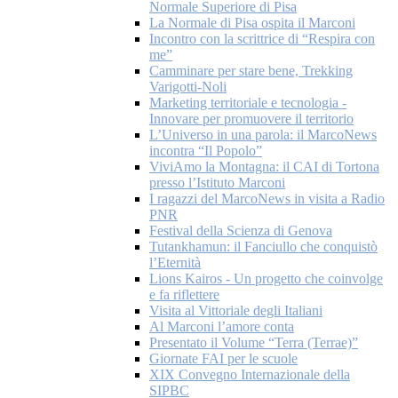
Normale Superiore di Pisa
La Normale di Pisa ospita il Marconi
Incontro con la scrittrice di “Respira con
me”
Camminare per stare bene, Trekking
Varigotti-Noli
Marketing territoriale e tecnologia -
Innovare per promuovere il territorio
L’Universo in una parola: il MarcoNews
incontra “Il Popolo”
ViviAmo la Montagna: il CAI di Tortona
presso l’Istituto Marconi
I ragazzi del MarcoNews in visita a Radio
PNR
Festival della Scienza di Genova
Tutankhamun: il Fanciullo che conquistò
l’Eternità
Lions Kairos - Un progetto che coinvolge
e fa riflettere
Visita al Vittoriale degli Italiani
Al Marconi l’amore conta
Presentato il Volume “Terra (Terrae)”
Giornate FAI per le scuole
XIX Convegno Internazionale della
SIPBC