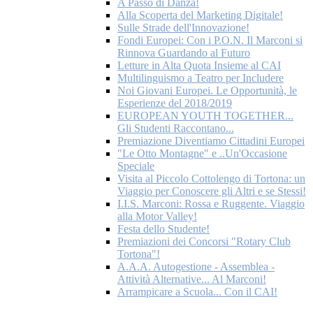
A Passo di Danza!
Alla Scoperta del Marketing Digitale!
Sulle Strade dell'Innovazione!
Fondi Europei: Con i P.O.N. Il Marconi si
Rinnova Guardando al Futuro
Letture in Alta Quota Insieme al CAI
Multilinguismo a Teatro per Includere
Noi Giovani Europei. Le Opportunità, le
Esperienze del 2018/2019
EUROPEAN YOUTH TOGETHER...
Gli Studenti Raccontano...
Premiazione Diventiamo Cittadini Europei
"Le Otto Montagne" e ..Un'Occasione
Speciale
Visita al Piccolo Cottolengo di Tortona: un
Viaggio per Conoscere gli Altri e se Stessi!
I.I.S. Marconi: Rossa e Ruggente. Viaggio
alla Motor Valley!
Festa dello Studente!
Premiazioni dei Concorsi "Rotary Club
Tortona"!
A.A.A. Autogestione - Assemblea -
Attività Alternative... Al Marconi!
Arrampicare a Scuola... Con il CAI!