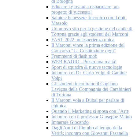
di Bologna
Educare i giovani a risparmiare, un
progetto di successo!
Salute e benessere, incontro con il dott.
Massolo
Un nuovo sito per la gestione del canile di
Tortona grazie agli studenti del Marconi
FAST 2022: un'esperienza unica
Il Marconi vince la prima edizione del
Concorso "La Costituzione oggi"
Frammenti di flash mob
WEB RADIO...Presto una realtà!
Sport di squadra & nuove tecnologie
Incontro col Dr. Carlo Volpi di Cantine
Volpi
Gli studenti incontrano il Capitano
Lavigna della Compagnia dei Carabinieri
di Tortona
Il Marconi vola a Dubai per parlare di
chimica
Quando il Marketing si sposa con l’Arte
Incontro con il professor Giuseppe Maino
Imparare Giocando
Dagli Anni di Piombo al tempo della
Verità: incontro con Giovanni Fasanella