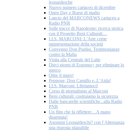
leonardesche
Nuovo numero cartaceo di dicembre
Open Day e Borse di studio
Lancio del MARCONEWS cartaceo a
Radio PNR
Sulle tracce di Napoleone: ricerca storica
con il Progetto Beni Culturali…
I.I.S. MARCONI: L’Arte come
rappresentazione della società
Convegno Don Puglisi. Testimonianze
contro la Mafia
Visita alla Centrale del Latte
Dieci giorni di Erasmus+ per eliminare lo
spreco
Oltre il muro!
Peppone, Don Camillo e..L’Aida!
I.I.S. Marconi: Libriamoci!
Corso di giornalismo al Marconi
Beni culturali: costruiamo la sicurezza
Dalle bancarelle scientifiche...alla Radio
PNR
Un film che fa riflettere…A mano
disarmata!
Anonimi Leonardeschi? con l’Alternanza
una risposta plausibile