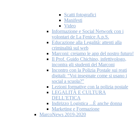
Scatti fotografici
Manifesti
Video
Informazione e Social Network con i
volontari de La Fenice A.p.S.
Educazione alla Legalità: attenti alla
criminalità sul web
Marconi: creiamo le app del nostro futuro!
Il Prof. Guido Chichino, infettivologo,
incontra gli studenti del Marconi
Incontro con la Polizia Postale sui reati
digitali: “Voi insegnate come si usano i
social a scuola?”
Lezioni formative con la polizia postale
LEGALITÀ E CULTURA
DELL’ETICA
Indirizzo Logistica ...È anche donna
Marketing e Formazione
MarcoNews 2019-2020