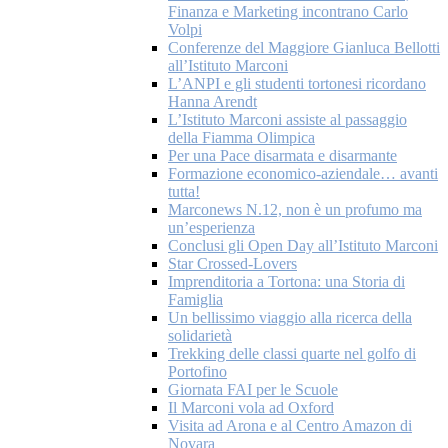
Finanza e Marketing incontrano Carlo
Volpi
Conferenze del Maggiore Gianluca Bellotti
all’Istituto Marconi
L’ANPI e gli studenti tortonesi ricordano
Hanna Arendt
L’Istituto Marconi assiste al passaggio
della Fiamma Olimpica
Per una Pace disarmata e disarmante
Formazione economico-aziendale… avanti
tutta!
Marconews N.12, non è un profumo ma
un’esperienza
Conclusi gli Open Day all’Istituto Marconi
Star Crossed-Lovers
Imprenditoria a Tortona: una Storia di
Famiglia
Un bellissimo viaggio alla ricerca della
solidarietà
Trekking delle classi quarte nel golfo di
Portofino
Giornata FAI per le Scuole
Il Marconi vola ad Oxford
Visita ad Arona e al Centro Amazon di
Novara