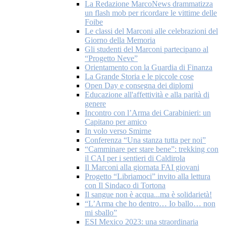
La Redazione MarcoNews drammatizza
un flash mob per ricordare le vittime delle
Foibe
Le classi del Marconi alle celebrazioni del
Giorno della Memoria
Gli studenti del Marconi partecipano al
“Progetto Neve”
Orientamento con la Guardia di Finanza
La Grande Storia e le piccole cose
Open Day e consegna dei diplomi
Educazione all'affettività e alla parità di
genere
Incontro con l’Arma dei Carabinieri: un
Capitano per amico
In volo verso Smirne
Conferenza “Una stanza tutta per noi”
“Camminare per stare bene”: trekking con
il CAI per i sentieri di Caldirola
Il Marconi alla giornata FAI giovani
Progetto “Libriamoci” invito alla lettura
con Il Sindaco di Tortona
Il sangue non è acqua...ma è solidarietà!
“L’Arma che ho dentro… Io ballo… non
mi sballo”
ESI Mexico 2023: una straordinaria