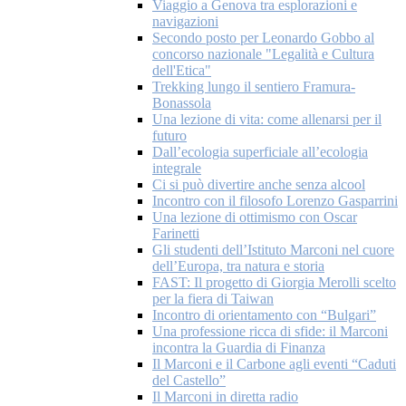
Viaggio a Genova tra esplorazioni e
navigazioni
Secondo posto per Leonardo Gobbo al
concorso nazionale "Legalità e Cultura
dell'Etica"
Trekking lungo il sentiero Framura-
Bonassola
Una lezione di vita: come allenarsi per il
futuro
Dall’ecologia superficiale all’ecologia
integrale
Ci si può divertire anche senza alcool
Incontro con il filosofo Lorenzo Gasparrini
Una lezione di ottimismo con Oscar
Farinetti
Gli studenti dell’Istituto Marconi nel cuore
dell’Europa, tra natura e storia
FAST: Il progetto di Giorgia Merolli scelto
per la fiera di Taiwan
Incontro di orientamento con “Bulgari”
Una professione ricca di sfide: il Marconi
incontra la Guardia di Finanza
Il Marconi e il Carbone agli eventi “Caduti
del Castello”
Il Marconi in diretta radio