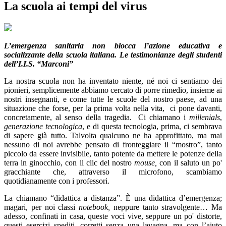
La scuola ai tempi del virus
L’emergenza sanitaria non blocca l’azione educativa e
socializzante della scuola italiana. Le testimonianze degli studenti
dell’I.I.S. “Marconi”
La nostra scuola non ha inventato niente, né noi ci sentiamo dei
pionieri, semplicemente abbiamo cercato di porre rimedio, insieme ai
nostri insegnanti, e come tutte le scuole del nostro paese, ad una
situazione che forse, per la prima volta nella vita, ci pone davanti,
concretamente, al senso della tragedia. Ci chiamano i
millenials
,
generazione tecnologica
, e di questa tecnologia, prima, ci sembrava
di sapere già tutto. Talvolta qualcuno ne ha approfittato, ma mai
nessuno di noi avrebbe pensato di fronteggiare il “mostro”, tanto
piccolo da essere invisibile, tanto potente da mettere le potenze della
terra in ginocchio, con il clic del nostro
mouse,
con il saluto un po'
gracchiante che, attraverso il microfono, scambiamo
quotidianamente con i professori.
La chiamano “didattica a distanza”. È una didattica d’emergenza;
magari, per noi classi
notebook,
neppure tanto stravolgente… Ma
adesso, confinati in casa, queste voci vive, seppure un po' distorte,
questi esercizi spediti, corretti senza una lavagna, ma con l’aiuto