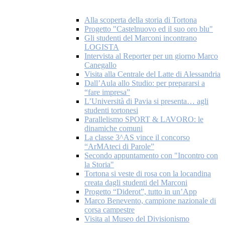
Alla scoperta della storia di Tortona
Progetto "Castelnuovo ed il suo oro blu"
Gli studenti del Marconi incontrano
LOGISTA
Intervista al Reporter per un giorno Marco
Canegallo
Visita alla Centrale del Latte di Alessandria
Dall’Aula allo Studio: per prepararsi a
“fare impresa”
L’Università di Pavia si presenta… agli
studenti tortonesi
Parallelismo SPORT & LAVORO: le
dinamiche comuni
La classe 3^AS vince il concorso
“ArMAteci di Parole”
Secondo appuntamento con "Incontro con
la Storia"
Tortona si veste di rosa con la locandina
creata dagli studenti del Marconi
Progetto “Diderot”, tutto in un’App
Marco Benevento, campione nazionale di
corsa campestre
Visita al Museo del Divisionismo