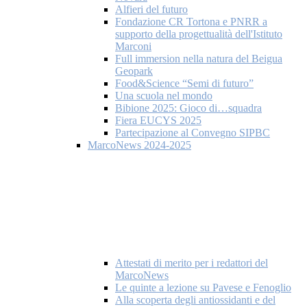
Alfieri del futuro
Fondazione CR Tortona e PNRR a
supporto della progettualità dell'Istituto
Marconi
Full immersion nella natura del Beigua
Geopark
Food&Science “Semi di futuro”
Una scuola nel mondo
Bibione 2025: Gioco di…squadra
Fiera EUCYS 2025
Partecipazione al Convegno SIPBC
MarcoNews 2024-2025
Attestati di merito per i redattori del
MarcoNews
Le quinte a lezione su Pavese e Fenoglio
Alla scoperta degli antiossidanti e del