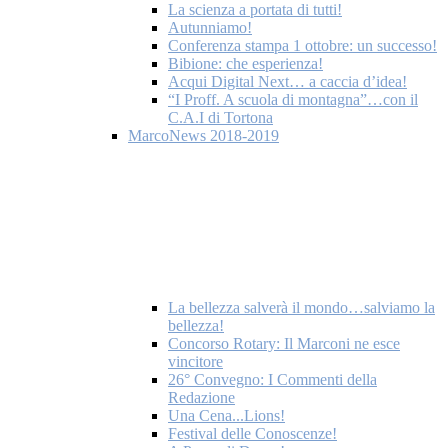
La scienza a portata di tutti!
Autunniamo!
Conferenza stampa 1 ottobre: un successo!
Bibione: che esperienza!
Acqui Digital Next… a caccia d’idea!
“I Proff. A scuola di montagna”…con il
C.A.I di Tortona
MarcoNews 2018-2019
La bellezza salverà il mondo…salviamo la
bellezza!
Concorso Rotary: Il Marconi ne esce
vincitore
26° Convegno: I Commenti della
Redazione
Una Cena...Lions!
Festival delle Conoscenze!