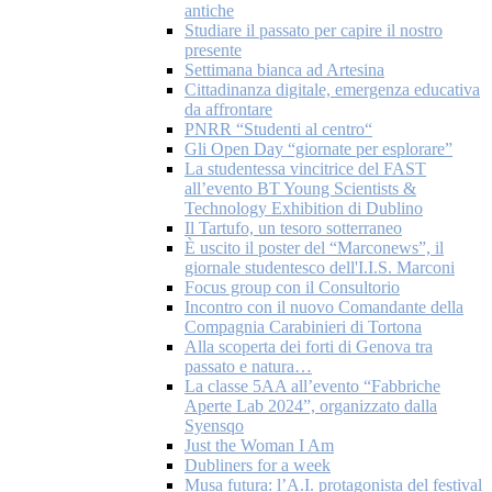
antiche
Studiare il passato per capire il nostro
presente
Settimana bianca ad Artesina
Cittadinanza digitale, emergenza educativa
da affrontare
PNRR “Studenti al centro“
Gli Open Day “giornate per esplorare”
La studentessa vincitrice del FAST
all’evento BT Young Scientists &
Technology Exhibition di Dublino
Il Tartufo, un tesoro sotterraneo
È uscito il poster del “Marconews”, il
giornale studentesco dell'I.I.S. Marconi
Focus group con il Consultorio
Incontro con il nuovo Comandante della
Compagnia Carabinieri di Tortona
Alla scoperta dei forti di Genova tra
passato e natura…
La classe 5AA all’evento “Fabbriche
Aperte Lab 2024”, organizzato dalla
Syensqo
Just the Woman I Am
Dubliners for a week
Musa futura: l’A.I. protagonista del festival