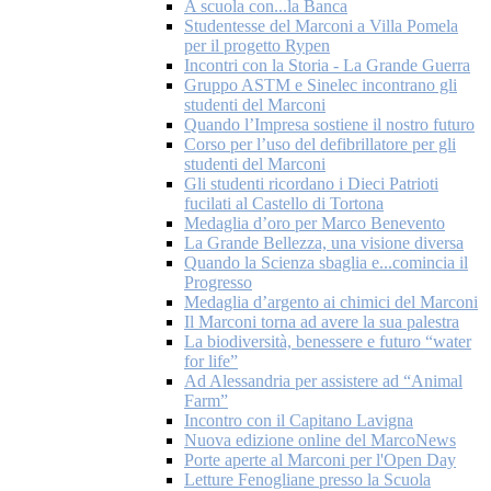
A scuola con...la Banca
Studentesse del Marconi a Villa Pomela
per il progetto Rypen
Incontri con la Storia - La Grande Guerra
Gruppo ASTM e Sinelec incontrano gli
studenti del Marconi
Quando l’Impresa sostiene il nostro futuro
Corso per l’uso del defibrillatore per gli
studenti del Marconi
Gli studenti ricordano i Dieci Patrioti
fucilati al Castello di Tortona
Medaglia d’oro per Marco Benevento
La Grande Bellezza, una visione diversa
Quando la Scienza sbaglia e...comincia il
Progresso
Medaglia d’argento ai chimici del Marconi
Il Marconi torna ad avere la sua palestra
La biodiversità, benessere e futuro “water
for life”
Ad Alessandria per assistere ad “Animal
Farm”
Incontro con il Capitano Lavigna
Nuova edizione online del MarcoNews
Porte aperte al Marconi per l'Open Day
Letture Fenogliane presso la Scuola