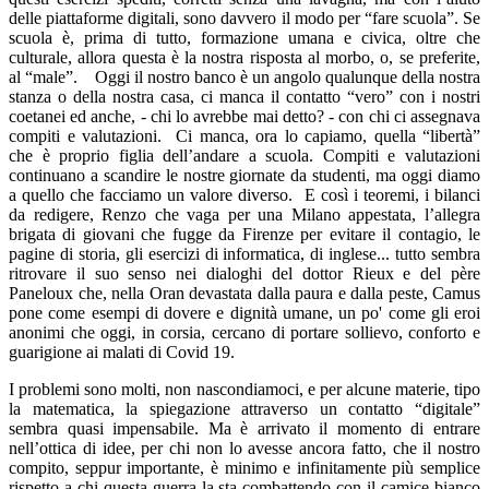
delle piattaforme digitali, sono davvero il modo per “fare scuola”. Se
scuola è, prima di tutto, formazione umana e civica, oltre che
culturale, allora questa è la nostra risposta al morbo, o, se preferite,
al “male”. Oggi il nostro banco è un angolo qualunque della nostra
stanza o della nostra casa, ci manca il contatto “vero” con i nostri
coetanei ed anche, - chi lo avrebbe mai detto? - con chi ci assegnava
compiti e valutazioni. Ci manca, ora lo capiamo, quella “libertà”
che è proprio figlia dell’andare a scuola. Compiti e valutazioni
continuano a scandire le nostre giornate da studenti, ma oggi diamo
a quello che facciamo un valore diverso. E così i teoremi, i bilanci
da redigere, Renzo che vaga per una Milano appestata, l’allegra
brigata di giovani che fugge da Firenze per evitare il contagio, le
pagine di storia, gli esercizi di informatica, di inglese... tutto sembra
ritrovare il suo senso nei dialoghi del dottor Rieux e del père
Paneloux che, nella Oran devastata dalla paura e dalla peste, Camus
pone come esempi di dovere e dignità umane, un po' come gli eroi
anonimi che oggi, in corsia, cercano di portare sollievo, conforto e
guarigione ai malati di Covid 19.
I problemi sono molti, non nascondiamoci, e per alcune materie, tipo
la matematica, la spiegazione attraverso un contatto “digitale”
sembra quasi impensabile. Ma è arrivato il momento di entrare
nell’ottica di idee, per chi non lo avesse ancora fatto, che il nostro
compito, seppur importante, è minimo e infinitamente più semplice
rispetto a chi questa guerra la sta combattendo con il camice bianco