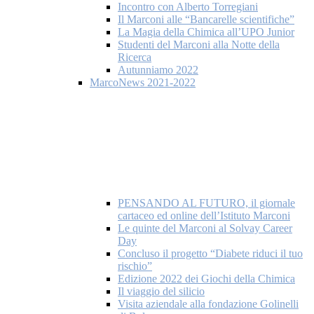
Incontro con Alberto Torregiani
Il Marconi alle “Bancarelle scientifiche”
La Magia della Chimica all’UPO Junior
Studenti del Marconi alla Notte della
Ricerca
Autunniamo 2022
MarcoNews 2021-2022
PENSANDO AL FUTURO, il giornale
cartaceo ed online dell’Istituto Marconi
Le quinte del Marconi al Solvay Career
Day
Concluso il progetto “Diabete riduci il tuo
rischio”
Edizione 2022 dei Giochi della Chimica
Il viaggio del silicio
Visita aziendale alla fondazione Golinelli