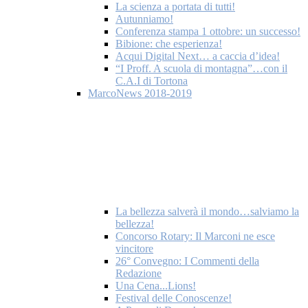
La scienza a portata di tutti!
Autunniamo!
Conferenza stampa 1 ottobre: un successo!
Bibione: che esperienza!
Acqui Digital Next… a caccia d’idea!
“I Proff. A scuola di montagna”…con il
C.A.I di Tortona
MarcoNews 2018-2019
La bellezza salverà il mondo…salviamo la
bellezza!
Concorso Rotary: Il Marconi ne esce
vincitore
26° Convegno: I Commenti della
Redazione
Una Cena...Lions!
Festival delle Conoscenze!