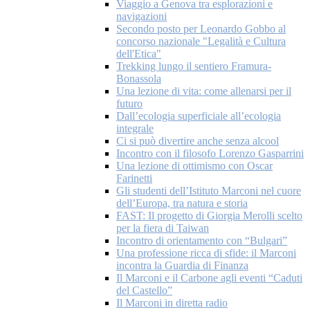
Viaggio a Genova tra esplorazioni e
navigazioni
Secondo posto per Leonardo Gobbo al
concorso nazionale "Legalità e Cultura
dell'Etica"
Trekking lungo il sentiero Framura-
Bonassola
Una lezione di vita: come allenarsi per il
futuro
Dall’ecologia superficiale all’ecologia
integrale
Ci si può divertire anche senza alcool
Incontro con il filosofo Lorenzo Gasparrini
Una lezione di ottimismo con Oscar
Farinetti
Gli studenti dell’Istituto Marconi nel cuore
dell’Europa, tra natura e storia
FAST: Il progetto di Giorgia Merolli scelto
per la fiera di Taiwan
Incontro di orientamento con “Bulgari”
Una professione ricca di sfide: il Marconi
incontra la Guardia di Finanza
Il Marconi e il Carbone agli eventi “Caduti
del Castello”
Il Marconi in diretta radio