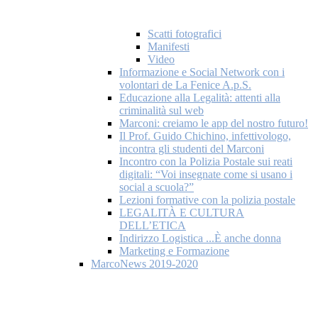
Scatti fotografici
Manifesti
Video
Informazione e Social Network con i
volontari de La Fenice A.p.S.
Educazione alla Legalità: attenti alla
criminalità sul web
Marconi: creiamo le app del nostro futuro!
Il Prof. Guido Chichino, infettivologo,
incontra gli studenti del Marconi
Incontro con la Polizia Postale sui reati
digitali: “Voi insegnate come si usano i
social a scuola?”
Lezioni formative con la polizia postale
LEGALITÀ E CULTURA
DELL’ETICA
Indirizzo Logistica ...È anche donna
Marketing e Formazione
MarcoNews 2019-2020