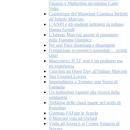
Finanza e Marketing incontrano Carlo
Volpi
Conferenze del Maggiore Gianluca Bellotti
all’Istituto Marconi
L’ANPI e gli studenti tortonesi ricordano
Hanna Arendt
L’Istituto Marconi assiste al passaggio
della Fiamma Olimpica
Per una Pace disarmata e disarmante
Formazione economico-aziendale… avanti
tutta!
Marconews N.12, non è un profumo ma
un’esperienza
Conclusi gli Open Day all’Istituto Marconi
Star Crossed-Lovers
Imprenditoria a Tortona: una Storia di
Famiglia
Un bellissimo viaggio alla ricerca della
solidarietà
Trekking delle classi quarte nel golfo di
Portofino
Giornata FAI per le Scuole
Il Marconi vola ad Oxford
Visita ad Arona e al Centro Amazon di
Novara