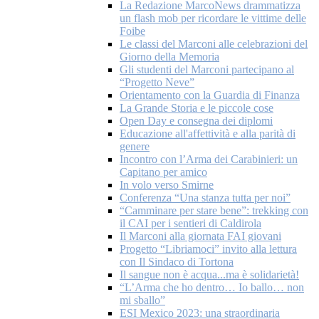
La Redazione MarcoNews drammatizza
un flash mob per ricordare le vittime delle
Foibe
Le classi del Marconi alle celebrazioni del
Giorno della Memoria
Gli studenti del Marconi partecipano al
“Progetto Neve”
Orientamento con la Guardia di Finanza
La Grande Storia e le piccole cose
Open Day e consegna dei diplomi
Educazione all'affettività e alla parità di
genere
Incontro con l’Arma dei Carabinieri: un
Capitano per amico
In volo verso Smirne
Conferenza “Una stanza tutta per noi”
“Camminare per stare bene”: trekking con
il CAI per i sentieri di Caldirola
Il Marconi alla giornata FAI giovani
Progetto “Libriamoci” invito alla lettura
con Il Sindaco di Tortona
Il sangue non è acqua...ma è solidarietà!
“L’Arma che ho dentro… Io ballo… non
mi sballo”
ESI Mexico 2023: una straordinaria