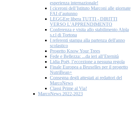
esperienza internazionale!
I ciceroni dell’Istituto Marconi alle giornate
FAI d’autunno
LEGGEre libera TUTTI - DIRITTI
VERSO L’APPRENDIMENTO
Conferenza e visita allo stabilimento Alpla
s.r.l di Tortona
I referenti stampa alla partenza dell'anno
scolastico
Progetto Know Your Trees
Fede e Bellezza: ...da ieri all’Eternità
Lidia Poët, l’eccezione a nessuna regola
Finale Europea a Bruxelles per il progetto
NutriBean+
Consegna degli attestati ai redattori del
MarcoNews
Classi Prime al Via!
MarcoNews 2022-2023