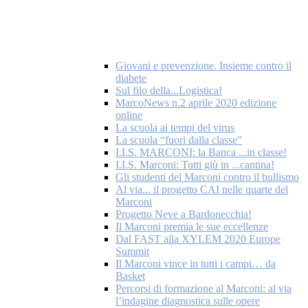
Giovani e prevenzione. Insieme contro il
diabete
Sul filo della...Logistica!
MarcoNews n.2 aprile 2020 edizione
online
La scuola ai tempi del virus
La scuola “fuori dalla classe”
I.I.S. MARCONI: la Banca ...in classe!
I.I.S. Marconi: Tutti giù in ...cantina!
Gli studenti del Marconi contro il bullismo
Al via... il progetto CAI nelle quarte del
Marconi
Progetto Neve a Bardonecchia!
Il Marconi premia le sue eccellenze
Dal FAST alla XYLEM 2020 Europe
Summit
Il Marconi vince in tutti i campi… da
Basket
Percorsi di formazione al Marconi: al via
l’indagine diagnostica sulle opere