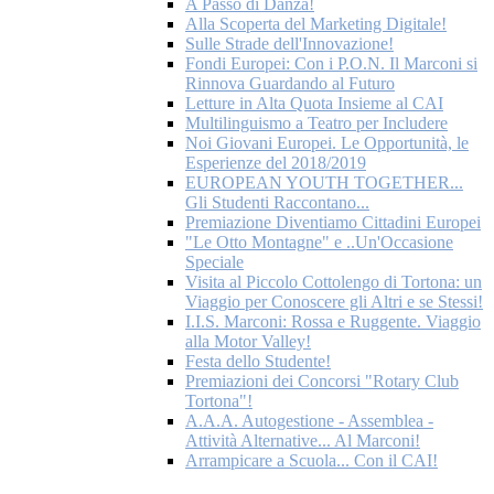
A Passo di Danza!
Alla Scoperta del Marketing Digitale!
Sulle Strade dell'Innovazione!
Fondi Europei: Con i P.O.N. Il Marconi si
Rinnova Guardando al Futuro
Letture in Alta Quota Insieme al CAI
Multilinguismo a Teatro per Includere
Noi Giovani Europei. Le Opportunità, le
Esperienze del 2018/2019
EUROPEAN YOUTH TOGETHER...
Gli Studenti Raccontano...
Premiazione Diventiamo Cittadini Europei
"Le Otto Montagne" e ..Un'Occasione
Speciale
Visita al Piccolo Cottolengo di Tortona: un
Viaggio per Conoscere gli Altri e se Stessi!
I.I.S. Marconi: Rossa e Ruggente. Viaggio
alla Motor Valley!
Festa dello Studente!
Premiazioni dei Concorsi "Rotary Club
Tortona"!
A.A.A. Autogestione - Assemblea -
Attività Alternative... Al Marconi!
Arrampicare a Scuola... Con il CAI!