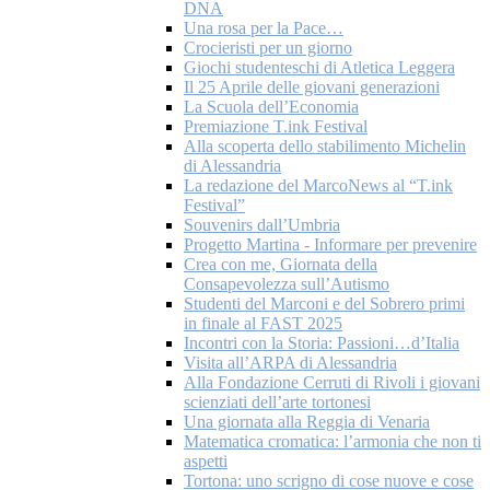
DNA
Una rosa per la Pace…
Crocieristi per un giorno
Giochi studenteschi di Atletica Leggera
Il 25 Aprile delle giovani generazioni
La Scuola dell’Economia
Premiazione T.ink Festival
Alla scoperta dello stabilimento Michelin
di Alessandria
La redazione del MarcoNews al “T.ink
Festival”
Souvenirs dall’Umbria
Progetto Martina - Informare per prevenire
Crea con me, Giornata della
Consapevolezza sull’Autismo
Studenti del Marconi e del Sobrero primi
in finale al FAST 2025
Incontri con la Storia: Passioni…d’Italia
Visita all’ARPA di Alessandria
Alla Fondazione Cerruti di Rivoli i giovani
scienziati dell’arte tortonesi
Una giornata alla Reggia di Venaria
Matematica cromatica: l’armonia che non ti
aspetti
Tortona: uno scrigno di cose nuove e cose