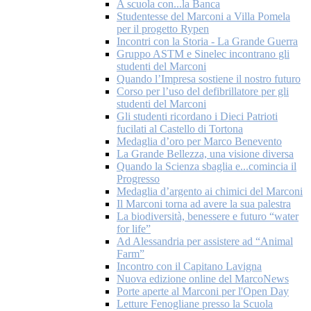
A scuola con...la Banca
Studentesse del Marconi a Villa Pomela
per il progetto Rypen
Incontri con la Storia - La Grande Guerra
Gruppo ASTM e Sinelec incontrano gli
studenti del Marconi
Quando l’Impresa sostiene il nostro futuro
Corso per l’uso del defibrillatore per gli
studenti del Marconi
Gli studenti ricordano i Dieci Patrioti
fucilati al Castello di Tortona
Medaglia d’oro per Marco Benevento
La Grande Bellezza, una visione diversa
Quando la Scienza sbaglia e...comincia il
Progresso
Medaglia d’argento ai chimici del Marconi
Il Marconi torna ad avere la sua palestra
La biodiversità, benessere e futuro “water
for life”
Ad Alessandria per assistere ad “Animal
Farm”
Incontro con il Capitano Lavigna
Nuova edizione online del MarcoNews
Porte aperte al Marconi per l'Open Day
Letture Fenogliane presso la Scuola