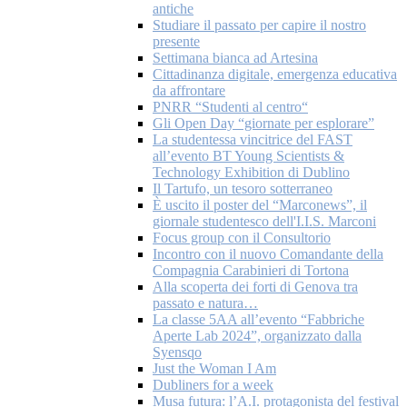
antiche
Studiare il passato per capire il nostro
presente
Settimana bianca ad Artesina
Cittadinanza digitale, emergenza educativa
da affrontare
PNRR “Studenti al centro“
Gli Open Day “giornate per esplorare”
La studentessa vincitrice del FAST
all’evento BT Young Scientists &
Technology Exhibition di Dublino
Il Tartufo, un tesoro sotterraneo
È uscito il poster del “Marconews”, il
giornale studentesco dell'I.I.S. Marconi
Focus group con il Consultorio
Incontro con il nuovo Comandante della
Compagnia Carabinieri di Tortona
Alla scoperta dei forti di Genova tra
passato e natura…
La classe 5AA all’evento “Fabbriche
Aperte Lab 2024”, organizzato dalla
Syensqo
Just the Woman I Am
Dubliners for a week
Musa futura: l’A.I. protagonista del festival