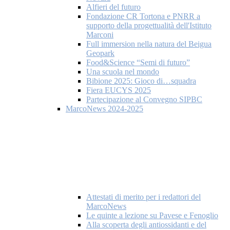
Alfieri del futuro
Fondazione CR Tortona e PNRR a
supporto della progettualità dell'Istituto
Marconi
Full immersion nella natura del Beigua
Geopark
Food&Science “Semi di futuro”
Una scuola nel mondo
Bibione 2025: Gioco di…squadra
Fiera EUCYS 2025
Partecipazione al Convegno SIPBC
MarcoNews 2024-2025
Attestati di merito per i redattori del
MarcoNews
Le quinte a lezione su Pavese e Fenoglio
Alla scoperta degli antiossidanti e del