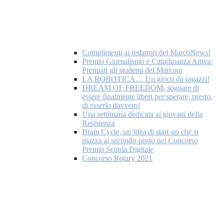
Complimenti ai redattori del MarcoNews!
Premio Giornalismo e Cittadinanza Attiva:
Premiati gli studenti del Marconi
LA ROBOTICA… Un gioco da ragazzi!
DREAM OF FREEDOM, sognare di
essere finalmente liberi per sperare, presto,
di esserlo davvero!
Una settimana dedicata ai giovani della
Resistenza
Brain Cycle, un’idea di start-up che si
piazza al secondo posto nel Concorso
Premio Scuola Digitale
Concorso Rotary 2021