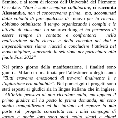
Semino, e al
team
di ricerca dell’Università del Piemonte
Orientale. “
Non è stato semplice collaborare,
ci racconta
Alessandra
, non ci conoscevamo prima, ma, accomunati
dalla volontà di fare qualcosa di
nuovo
per la ricerca,
abbiamo ottimizzato il tempo organizzando i compiti e le
attività di ciascuno. Lo
smartworking
ci ha permesso di
essere sempre in contatto e confrontarci nella
realizzazione della ricerca e della raccolta dei dati e
insperabilmente siamo riusciti a concludere l’attività nel
modo migliore, superando la selezione per partecipare alla
finale Fast 2022”
Nel primo giorno della manifestazione, i finalisti sono
giunti a Milano in mattinata per l’allestimento degli stand:
“Tutti eravamo emozionati di trovarci finalmente lì e
l’agitazione era palpabile”.
Nel pomeriggio i progetti sono
stati esposti ai giudici sia in lingua italiana che in inglese.
“All’inizio pensavo di non ricordare nulla, ma appena il
primo giudice mi ha posto la prima domanda, mi sono
subito tranquillizzata ed ho iniziato ad esporre la mia
parte sul progetto concertata con i miei compagni di
lavoro e anche loro sono stati molto sicuri e chiari