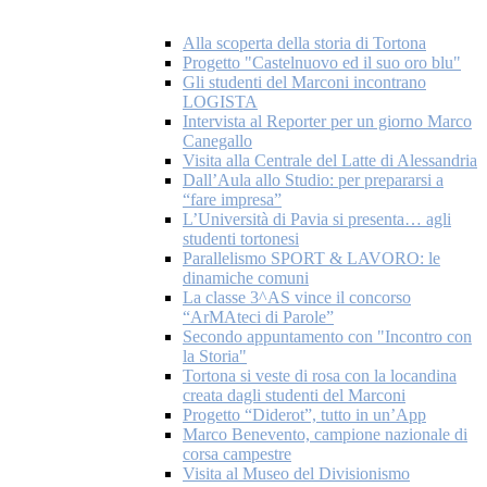
Alla scoperta della storia di Tortona
Progetto "Castelnuovo ed il suo oro blu"
Gli studenti del Marconi incontrano
LOGISTA
Intervista al Reporter per un giorno Marco
Canegallo
Visita alla Centrale del Latte di Alessandria
Dall’Aula allo Studio: per prepararsi a
“fare impresa”
L’Università di Pavia si presenta… agli
studenti tortonesi
Parallelismo SPORT & LAVORO: le
dinamiche comuni
La classe 3^AS vince il concorso
“ArMAteci di Parole”
Secondo appuntamento con "Incontro con
la Storia"
Tortona si veste di rosa con la locandina
creata dagli studenti del Marconi
Progetto “Diderot”, tutto in un’App
Marco Benevento, campione nazionale di
corsa campestre
Visita al Museo del Divisionismo