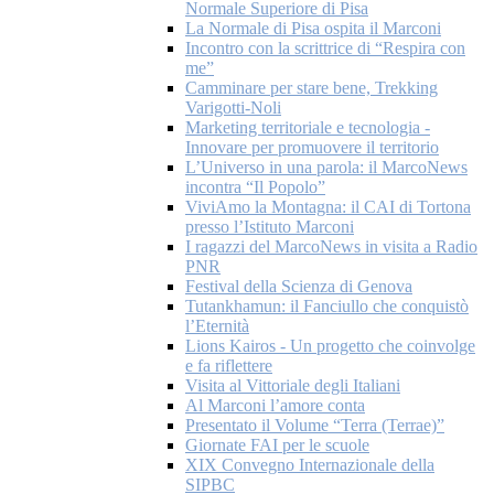
Normale Superiore di Pisa
La Normale di Pisa ospita il Marconi
Incontro con la scrittrice di “Respira con
me”
Camminare per stare bene, Trekking
Varigotti-Noli
Marketing territoriale e tecnologia -
Innovare per promuovere il territorio
L’Universo in una parola: il MarcoNews
incontra “Il Popolo”
ViviAmo la Montagna: il CAI di Tortona
presso l’Istituto Marconi
I ragazzi del MarcoNews in visita a Radio
PNR
Festival della Scienza di Genova
Tutankhamun: il Fanciullo che conquistò
l’Eternità
Lions Kairos - Un progetto che coinvolge
e fa riflettere
Visita al Vittoriale degli Italiani
Al Marconi l’amore conta
Presentato il Volume “Terra (Terrae)”
Giornate FAI per le scuole
XIX Convegno Internazionale della
SIPBC