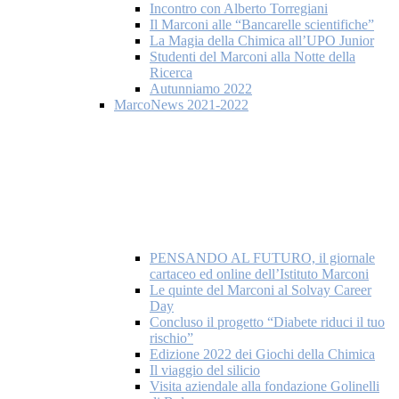
Incontro con Alberto Torregiani
Il Marconi alle “Bancarelle scientifiche”
La Magia della Chimica all’UPO Junior
Studenti del Marconi alla Notte della
Ricerca
Autunniamo 2022
MarcoNews 2021-2022
PENSANDO AL FUTURO, il giornale
cartaceo ed online dell’Istituto Marconi
Le quinte del Marconi al Solvay Career
Day
Concluso il progetto “Diabete riduci il tuo
rischio”
Edizione 2022 dei Giochi della Chimica
Il viaggio del silicio
Visita aziendale alla fondazione Golinelli