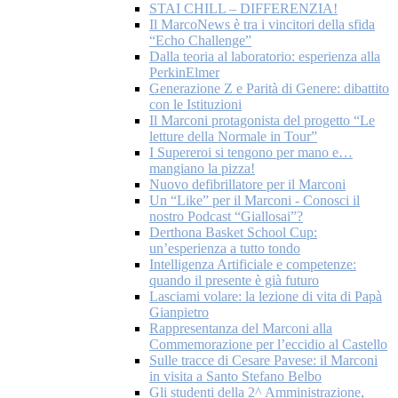
STAI CHILL – DIFFERENZIA!
Il MarcoNews è tra i vincitori della sfida
“Echo Challenge”
Dalla teoria al laboratorio: esperienza alla
PerkinElmer
Generazione Z e Parità di Genere: dibattito
con le Istituzioni
Il Marconi protagonista del progetto “Le
letture della Normale in Tour”
I Supereroi si tengono per mano e…
mangiano la pizza!
Nuovo defibrillatore per il Marconi
Un “Like” per il Marconi - Conosci il
nostro Podcast “Giallosai”?
Derthona Basket School Cup:
un’esperienza a tutto tondo
Intelligenza Artificiale e competenze:
quando il presente è già futuro
Lasciami volare: la lezione di vita di Papà
Gianpietro
Rappresentanza del Marconi alla
Commemorazione per l’eccidio al Castello
Sulle tracce di Cesare Pavese: il Marconi
in visita a Santo Stefano Belbo
Gli studenti della 2^ Amministrazione,