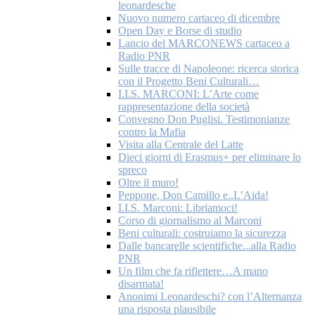
leonardesche
Nuovo numero cartaceo di dicembre
Open Day e Borse di studio
Lancio del MARCONEWS cartaceo a
Radio PNR
Sulle tracce di Napoleone: ricerca storica
con il Progetto Beni Culturali…
I.I.S. MARCONI: L’Arte come
rappresentazione della società
Convegno Don Puglisi. Testimonianze
contro la Mafia
Visita alla Centrale del Latte
Dieci giorni di Erasmus+ per eliminare lo
spreco
Oltre il muro!
Peppone, Don Camillo e..L’Aida!
I.I.S. Marconi: Libriamoci!
Corso di giornalismo al Marconi
Beni culturali: costruiamo la sicurezza
Dalle bancarelle scientifiche...alla Radio
PNR
Un film che fa riflettere…A mano
disarmata!
Anonimi Leonardeschi? con l’Alternanza
una risposta plausibile