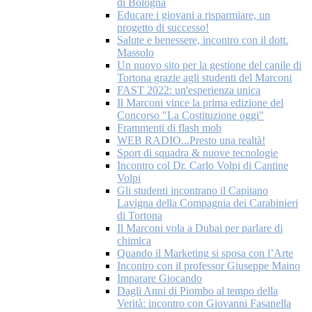
di Bologna
Educare i giovani a risparmiare, un
progetto di successo!
Salute e benessere, incontro con il dott.
Massolo
Un nuovo sito per la gestione del canile di
Tortona grazie agli studenti del Marconi
FAST 2022: un'esperienza unica
Il Marconi vince la prima edizione del
Concorso "La Costituzione oggi"
Frammenti di flash mob
WEB RADIO...Presto una realtà!
Sport di squadra & nuove tecnologie
Incontro col Dr. Carlo Volpi di Cantine
Volpi
Gli studenti incontrano il Capitano
Lavigna della Compagnia dei Carabinieri
di Tortona
Il Marconi vola a Dubai per parlare di
chimica
Quando il Marketing si sposa con l’Arte
Incontro con il professor Giuseppe Maino
Imparare Giocando
Dagli Anni di Piombo al tempo della
Verità: incontro con Giovanni Fasanella