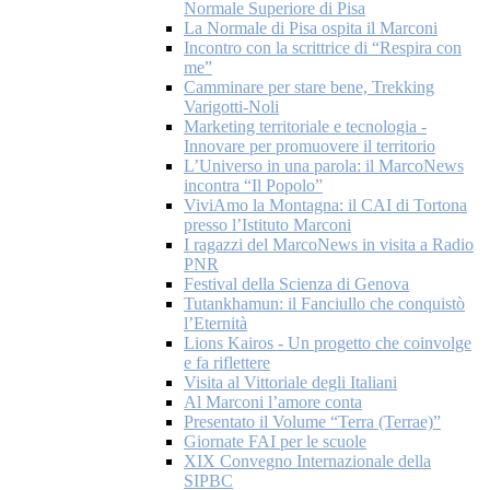
Normale Superiore di Pisa
La Normale di Pisa ospita il Marconi
Incontro con la scrittrice di “Respira con
me”
Camminare per stare bene, Trekking
Varigotti-Noli
Marketing territoriale e tecnologia -
Innovare per promuovere il territorio
L’Universo in una parola: il MarcoNews
incontra “Il Popolo”
ViviAmo la Montagna: il CAI di Tortona
presso l’Istituto Marconi
I ragazzi del MarcoNews in visita a Radio
PNR
Festival della Scienza di Genova
Tutankhamun: il Fanciullo che conquistò
l’Eternità
Lions Kairos - Un progetto che coinvolge
e fa riflettere
Visita al Vittoriale degli Italiani
Al Marconi l’amore conta
Presentato il Volume “Terra (Terrae)”
Giornate FAI per le scuole
XIX Convegno Internazionale della
SIPBC