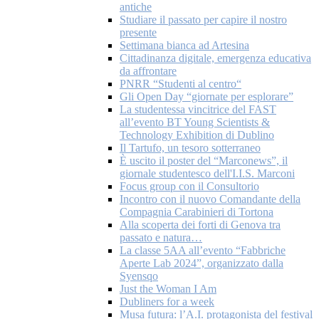
antiche
Studiare il passato per capire il nostro
presente
Settimana bianca ad Artesina
Cittadinanza digitale, emergenza educativa
da affrontare
PNRR “Studenti al centro“
Gli Open Day “giornate per esplorare”
La studentessa vincitrice del FAST
all’evento BT Young Scientists &
Technology Exhibition di Dublino
Il Tartufo, un tesoro sotterraneo
È uscito il poster del “Marconews”, il
giornale studentesco dell'I.I.S. Marconi
Focus group con il Consultorio
Incontro con il nuovo Comandante della
Compagnia Carabinieri di Tortona
Alla scoperta dei forti di Genova tra
passato e natura…
La classe 5AA all’evento “Fabbriche
Aperte Lab 2024”, organizzato dalla
Syensqo
Just the Woman I Am
Dubliners for a week
Musa futura: l’A.I. protagonista del festival