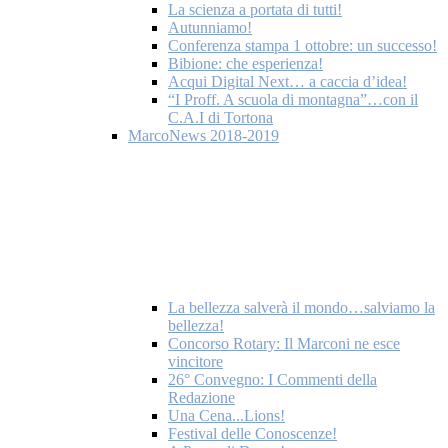
La scienza a portata di tutti!
Autunniamo!
Conferenza stampa 1 ottobre: un successo!
Bibione: che esperienza!
Acqui Digital Next… a caccia d’idea!
“I Proff. A scuola di montagna”…con il
C.A.I di Tortona
MarcoNews 2018-2019
La bellezza salverà il mondo…salviamo la
bellezza!
Concorso Rotary: Il Marconi ne esce
vincitore
26° Convegno: I Commenti della
Redazione
Una Cena...Lions!
Festival delle Conoscenze!