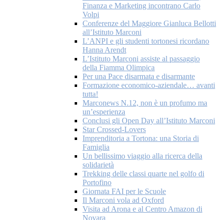
Finanza e Marketing incontrano Carlo
Volpi
Conferenze del Maggiore Gianluca Bellotti
all’Istituto Marconi
L’ANPI e gli studenti tortonesi ricordano
Hanna Arendt
L’Istituto Marconi assiste al passaggio
della Fiamma Olimpica
Per una Pace disarmata e disarmante
Formazione economico-aziendale… avanti
tutta!
Marconews N.12, non è un profumo ma
un’esperienza
Conclusi gli Open Day all’Istituto Marconi
Star Crossed-Lovers
Imprenditoria a Tortona: una Storia di
Famiglia
Un bellissimo viaggio alla ricerca della
solidarietà
Trekking delle classi quarte nel golfo di
Portofino
Giornata FAI per le Scuole
Il Marconi vola ad Oxford
Visita ad Arona e al Centro Amazon di
Novara