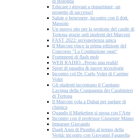
di Bologna
Educare i giovani a risparmiare, un
progetto di successo!
Salute e benessere, incontro con il dott.
Massolo
Un nuovo sito per la gestione del canile di
Tortona grazie agli studenti del Marconi
FAST 2022: un'esperienza unica
Il Marconi vince la prima edizione del
Concorso "La Costituzione oggi"
Frammenti di flash mob
WEB RADIO...Presto una realtà!
Sport di squadra & nuove tecnologie
Incontro col Dr. Carlo Volpi di Cantine
Volpi
Gli studenti incontrano il Capitano
Lavigna della Compagnia dei Carabinieri
di Tortona
Il Marconi vola a Dubai per parlare di
chimica
Quando il Marketing si sposa con l’Arte
Incontro con il professor Giuseppe Maino
Imparare Giocando
Dagli Anni di Piombo al tempo della
Verità: incontro con Giovanni Fasanella