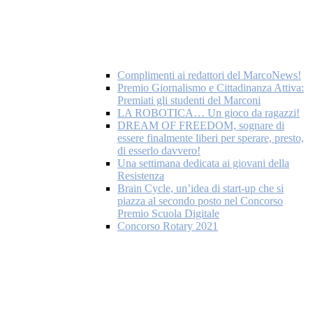
Complimenti ai redattori del MarcoNews!
Premio Giornalismo e Cittadinanza Attiva:
Premiati gli studenti del Marconi
LA ROBOTICA… Un gioco da ragazzi!
DREAM OF FREEDOM, sognare di
essere finalmente liberi per sperare, presto,
di esserlo davvero!
Una settimana dedicata ai giovani della
Resistenza
Brain Cycle, un’idea di start-up che si
piazza al secondo posto nel Concorso
Premio Scuola Digitale
Concorso Rotary 2021