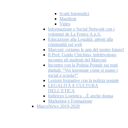
Scatti fotografici
Manifesti
Video
Informazione e Social Network con i
volontari de La Fenice A.p.S.
Educazione alla Legalità: attenti alla
criminalità sul web
Marconi: creiamo le app del nostro futuro!
Il Prof. Guido Chichino, infettivologo,
incontra gli studenti del Marconi
Incontro con la Polizia Postale sui reati
digitali: “Voi insegnate come si usano i
social a scuola?”
Lezioni formative con la polizia postale
LEGALITÀ E CULTURA
DELL’ETICA
Indirizzo Logistica ...È anche donna
Marketing e Formazione
MarcoNews 2019-2020