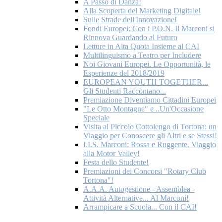
A Passo di Danza!
Alla Scoperta del Marketing Digitale!
Sulle Strade dell'Innovazione!
Fondi Europei: Con i P.O.N. Il Marconi si
Rinnova Guardando al Futuro
Letture in Alta Quota Insieme al CAI
Multilinguismo a Teatro per Includere
Noi Giovani Europei. Le Opportunità, le
Esperienze del 2018/2019
EUROPEAN YOUTH TOGETHER...
Gli Studenti Raccontano...
Premiazione Diventiamo Cittadini Europei
"Le Otto Montagne" e ..Un'Occasione
Speciale
Visita al Piccolo Cottolengo di Tortona: un
Viaggio per Conoscere gli Altri e se Stessi!
I.I.S. Marconi: Rossa e Ruggente. Viaggio
alla Motor Valley!
Festa dello Studente!
Premiazioni dei Concorsi "Rotary Club
Tortona"!
A.A.A. Autogestione - Assemblea -
Attività Alternative... Al Marconi!
Arrampicare a Scuola... Con il CAI!