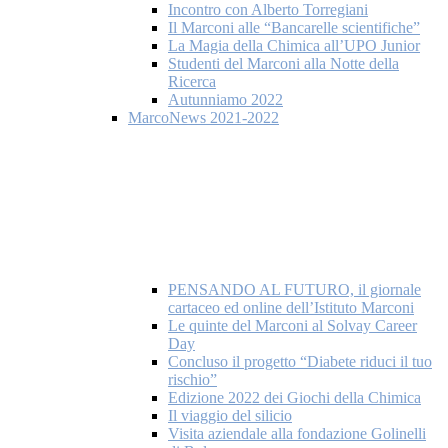
Incontro con Alberto Torregiani
Il Marconi alle “Bancarelle scientifiche”
La Magia della Chimica all’UPO Junior
Studenti del Marconi alla Notte della
Ricerca
Autunniamo 2022
MarcoNews 2021-2022
PENSANDO AL FUTURO, il giornale
cartaceo ed online dell’Istituto Marconi
Le quinte del Marconi al Solvay Career
Day
Concluso il progetto “Diabete riduci il tuo
rischio”
Edizione 2022 dei Giochi della Chimica
Il viaggio del silicio
Visita aziendale alla fondazione Golinelli