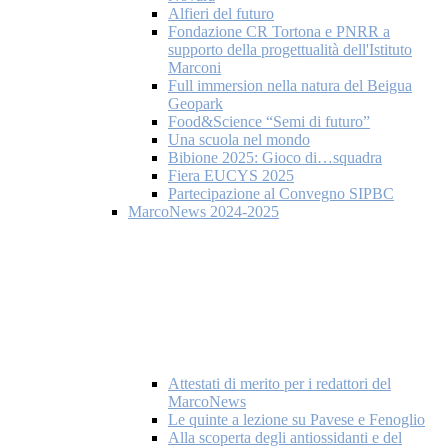
Alfieri del futuro
Fondazione CR Tortona e PNRR a
supporto della progettualità dell'Istituto
Marconi
Full immersion nella natura del Beigua
Geopark
Food&Science “Semi di futuro”
Una scuola nel mondo
Bibione 2025: Gioco di…squadra
Fiera EUCYS 2025
Partecipazione al Convegno SIPBC
MarcoNews 2024-2025
Attestati di merito per i redattori del
MarcoNews
Le quinte a lezione su Pavese e Fenoglio
Alla scoperta degli antiossidanti e del