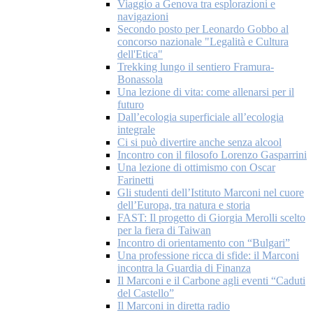
Viaggio a Genova tra esplorazioni e
navigazioni
Secondo posto per Leonardo Gobbo al
concorso nazionale "Legalità e Cultura
dell'Etica"
Trekking lungo il sentiero Framura-
Bonassola
Una lezione di vita: come allenarsi per il
futuro
Dall’ecologia superficiale all’ecologia
integrale
Ci si può divertire anche senza alcool
Incontro con il filosofo Lorenzo Gasparrini
Una lezione di ottimismo con Oscar
Farinetti
Gli studenti dell’Istituto Marconi nel cuore
dell’Europa, tra natura e storia
FAST: Il progetto di Giorgia Merolli scelto
per la fiera di Taiwan
Incontro di orientamento con “Bulgari”
Una professione ricca di sfide: il Marconi
incontra la Guardia di Finanza
Il Marconi e il Carbone agli eventi “Caduti
del Castello”
Il Marconi in diretta radio