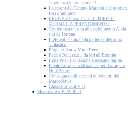
esperienza internazionale!
I ciceroni dell’Istituto Marconi alle giornate
FAI d’autunno
LEGGEre libera TUTTI - DIRITTI
VERSO L’APPRENDIMENTO
Conferenza e visita allo stabilimento Alpla
s.r.l di Tortona
I referenti stampa alla partenza dell'anno
scolastico
Progetto Know Your Trees
Fede e Bellezza: ...da ieri all’Eternità
Lidia Poët, l’eccezione a nessuna regola
Finale Europea a Bruxelles per il progetto
NutriBean+
Consegna degli attestati ai redattori del
MarcoNews
Classi Prime al Via!
MarcoNews 2022-2023