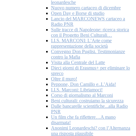
leonardesche
Nuovo numero cartaceo di dicembre
Open Day e Borse di studio
Lancio del MARCONEWS cartaceo a
Radio PNR
Sulle tracce di Napoleone: ricerca storica
con il Progetto Beni Culturali…
I.I.S. MARCONI: L’Arte come
rappresentazione della società
Convegno Don Puglisi. Testimonianze
contro la Mafia
Visita alla Centrale del Latte
Dieci giorni di Erasmus+ per eliminare lo
spreco
Oltre il muro!
Peppone, Don Camillo e..L’Aida!
I.I.S. Marconi: Libriamoci!
Corso di giornalismo al Marconi
Beni culturali: costruiamo la sicurezza
Dalle bancarelle scientifiche...alla Radio
PNR
Un film che fa riflettere…A mano
disarmata!
Anonimi Leonardeschi? con l’Alternanza
una risposta plausibile