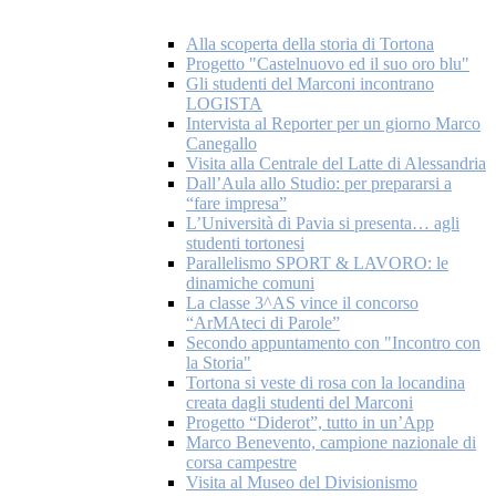
Alla scoperta della storia di Tortona
Progetto "Castelnuovo ed il suo oro blu"
Gli studenti del Marconi incontrano
LOGISTA
Intervista al Reporter per un giorno Marco
Canegallo
Visita alla Centrale del Latte di Alessandria
Dall’Aula allo Studio: per prepararsi a
“fare impresa”
L’Università di Pavia si presenta… agli
studenti tortonesi
Parallelismo SPORT & LAVORO: le
dinamiche comuni
La classe 3^AS vince il concorso
“ArMAteci di Parole”
Secondo appuntamento con "Incontro con
la Storia"
Tortona si veste di rosa con la locandina
creata dagli studenti del Marconi
Progetto “Diderot”, tutto in un’App
Marco Benevento, campione nazionale di
corsa campestre
Visita al Museo del Divisionismo