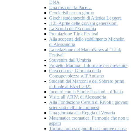
DNA
Una rosa per la Pace…
Crocieristi per un giorno
Giochi studenteschi di Atletica Leggera
Il 25 Aprile delle giovani generazioni
La Scuola dell’Economia
Premiazione T.ink Festival
Alla scoperta dello stabilimento Michelin
di Alessandria
La redazione del MarcoNews al “T.ink
Festival”
Souvenirs dall’Umbria
Progetto Martina - Informare per prevenire
Crea con me, Giornata della
Consapevolezza sull’Autismo
Studenti del Marconi e del Sobrero primi
in finale al FAST 2025
Incontri con la Storia: Passioni…d’Italia
Visita all’ARPA di Alessandria
Alla Fondazione Cerruti di Rivoli i giovani
scienziati dell’arte tortonesi
Una giornata alla Reggia di Venaria
Matematica cromatica: l’armonia che non ti
aspetti
Tortona: uno scrigno di cose nuove e cose