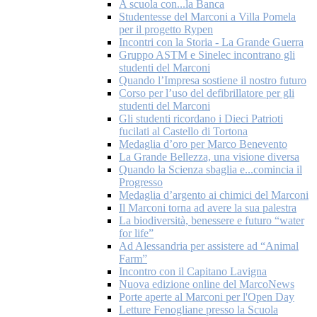
A scuola con...la Banca
Studentesse del Marconi a Villa Pomela
per il progetto Rypen
Incontri con la Storia - La Grande Guerra
Gruppo ASTM e Sinelec incontrano gli
studenti del Marconi
Quando l’Impresa sostiene il nostro futuro
Corso per l’uso del defibrillatore per gli
studenti del Marconi
Gli studenti ricordano i Dieci Patrioti
fucilati al Castello di Tortona
Medaglia d’oro per Marco Benevento
La Grande Bellezza, una visione diversa
Quando la Scienza sbaglia e...comincia il
Progresso
Medaglia d’argento ai chimici del Marconi
Il Marconi torna ad avere la sua palestra
La biodiversità, benessere e futuro “water
for life”
Ad Alessandria per assistere ad “Animal
Farm”
Incontro con il Capitano Lavigna
Nuova edizione online del MarcoNews
Porte aperte al Marconi per l'Open Day
Letture Fenogliane presso la Scuola