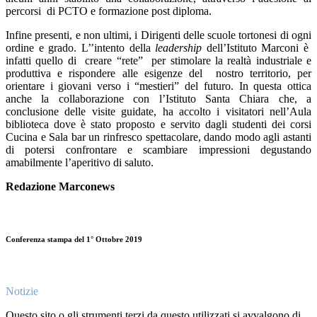
percorsi di PCTO e formazione post diploma.
Infine presenti, e non ultimi, i Dirigenti delle scuole tortonesi di ogni
ordine e grado. L’’intento della
leadership
dell’Istituto Marconi è
infatti quello di creare “rete” per stimolare la realtà industriale e
produttiva e rispondere alle esigenze del nostro territorio, per
orientare i giovani verso i “mestieri” del futuro. In questa ottica
anche la collaborazione con l’Istituto Santa Chiara che, a
conclusione delle visite guidate, ha accolto i visitatori nell’Aula
biblioteca dove è stato proposto e servito dagli studenti dei corsi
Cucina e Sala bar un rinfresco spettacolare, dando modo agli astanti
di potersi confrontare e scambiare impressioni degustando
amabilmente l’aperitivo di saluto.
Redazione M
a
rconews
Conferenza stampa del 1° Ottobre 2019
Notizie
Questo sito o gli strumenti terzi da questo utilizzati si avvalgono di