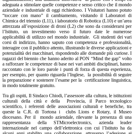
adeguata a stimolare quelle competenze e senso critico che il mondo
aziendale e industriale di oggi richiedono. I Visitatori hanno potuto
“toccare con mano” il cambiamento, visitando il Laboratori di
Chimica del triennio (L11), i laboratorio di Robotica (L10) e un’area
attrezzata all’esposizione di droni (L2) che sono da considerarsi per
l’Istituto, un investimento verso il futuro date le numerose
applicabilità di utilizzo nel mondo industriale. Gli studenti dei vari
corsi di indirizzo, hanno saputo con competenza e professionalità,
interagire con il pubblico attento, illustrando le diverse applicazioni e
potenzialità dei macchinari, rispondendo alle domande più curiose. I
ragazzi del biennio che hanno aderito al PON “Mind the gap” volto
a rafforzare le competenze di base nei vari ambiti disciplinari, hanno
raccontato con le loro parole i punti di forza di questa esperienza,
per esempio, per quanto riguarda l’Inglese, la possibilità di seguire
la preparazione e sostenere l’esame per la certificazione linguistica,
in modo totalmente gratuito.
Tra gli ospiti, Il Sindaco Chiodi, l’assessore alla cultura, le istituzioni
culturali della città e della Provincia, il Parco tecnologico
scientifico, i referenti delle associazioni culturali e benefiche, tra
queste la C.R. di Tortona i clubs Lions e Rotary, il Museo
diocesano. Per il mondo aziendale, rilevante la presenza di una
rappresentanza della STMicroelectronics, azienda leader
internazionale nel campo dell’elettronica con cui l’Istituto ha da
alcuni anni stabilito una collaborazione, attraverso l’adesione ai