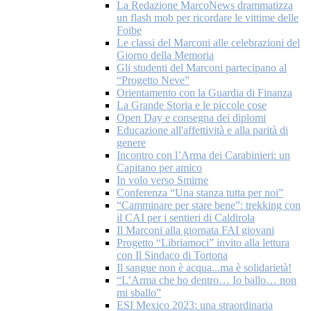
La Redazione MarcoNews drammatizza
un flash mob per ricordare le vittime delle
Foibe
Le classi del Marconi alle celebrazioni del
Giorno della Memoria
Gli studenti del Marconi partecipano al
“Progetto Neve”
Orientamento con la Guardia di Finanza
La Grande Storia e le piccole cose
Open Day e consegna dei diplomi
Educazione all'affettività e alla parità di
genere
Incontro con l’Arma dei Carabinieri: un
Capitano per amico
In volo verso Smirne
Conferenza “Una stanza tutta per noi”
“Camminare per stare bene”: trekking con
il CAI per i sentieri di Caldirola
Il Marconi alla giornata FAI giovani
Progetto “Libriamoci” invito alla lettura
con Il Sindaco di Tortona
Il sangue non è acqua...ma è solidarietà!
“L’Arma che ho dentro… Io ballo… non
mi sballo”
ESI Mexico 2023: una straordinaria