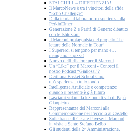
STAI CHILL – DIFFERENZIA!
Il MarcoNews è tra i vincitori della sfida
“Echo Challenge”
Dalla teoria al laboratorio: esperienza alla
PerkinElmer
Generazione Z e Parità di Genere: dibattito
con le Istituzioni
Il Marconi protagonista del progetto “Le
letture della Normale in Tour”
I Supereroi si tengono per mano e…
mangiano la pizza!
Nuovo defibrillatore per il Marconi
Un “Like” per il Marconi - Conosci il
nostro Podcast “Giallosai”?
Derthona Basket School Cup:
un’esperienza a tutto tondo
Intelligenza Artificiale e competenze:
quando il presente è già futuro
Lasciami volare: la lezione di vita di Papà
Gianpietro
Rappresentanza del Marconi alla
Commemorazione per l’eccidio al Castello
Sulle tracce di Cesare Pavese: il Marconi
in visita a Santo Stefano Belbo
Gli studenti della 2^ Amministrazione,