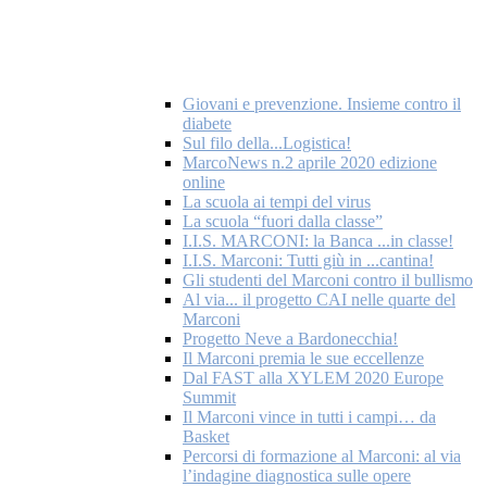
Giovani e prevenzione. Insieme contro il
diabete
Sul filo della...Logistica!
MarcoNews n.2 aprile 2020 edizione
online
La scuola ai tempi del virus
La scuola “fuori dalla classe”
I.I.S. MARCONI: la Banca ...in classe!
I.I.S. Marconi: Tutti giù in ...cantina!
Gli studenti del Marconi contro il bullismo
Al via... il progetto CAI nelle quarte del
Marconi
Progetto Neve a Bardonecchia!
Il Marconi premia le sue eccellenze
Dal FAST alla XYLEM 2020 Europe
Summit
Il Marconi vince in tutti i campi… da
Basket
Percorsi di formazione al Marconi: al via
l’indagine diagnostica sulle opere