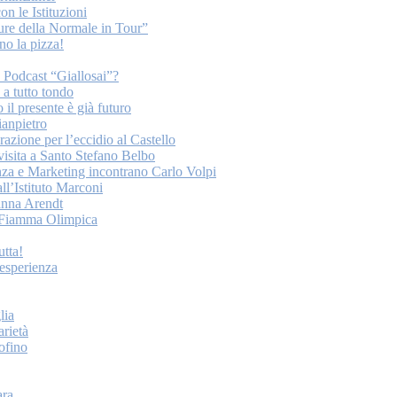
on le Istituzioni
ture della Normale in Tour”
o la pizza!
o Podcast “Giallosai”?
a tutto tondo
 il presente è già futuro
ianpietro
ione per l’eccidio al Castello
 visita a Santo Stefano Belbo
nza e Marketing incontrano Carlo Volpi
ll’Istituto Marconi
anna Arendt
la Fiamma Olimpica
tta!
esperienza
lia
arietà
tofino
ara