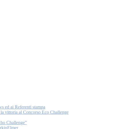
ws ed ai Referenti stampa
a vittoria al Concorso Eco Challenge
Echo Challenge”
PerkinElmer