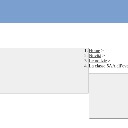
Home
>
Novità
>
Le notizie
>
La classe 5AA all’ev