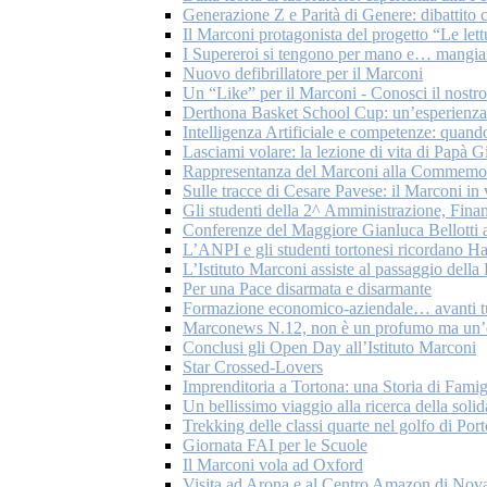
Generazione Z e Parità di Genere: dibattito c
Il Marconi protagonista del progetto “Le let
I Supereroi si tengono per mano e… mangian
Nuovo defibrillatore per il Marconi
Un “Like” per il Marconi - Conosci il nostr
Derthona Basket School Cup: un’esperienza 
Intelligenza Artificiale e competenze: quando
Lasciami volare: la lezione di vita di Papà G
Rappresentanza del Marconi alla Commemoraz
Sulle tracce di Cesare Pavese: il Marconi in
Gli studenti della 2^ Amministrazione, Fina
Conferenze del Maggiore Gianluca Bellotti a
L’ANPI e gli studenti tortonesi ricordano H
L’Istituto Marconi assiste al passaggio del
Per una Pace disarmata e disarmante
Formazione economico-aziendale… avanti tu
Marconews N.12, non è un profumo ma un’
Conclusi gli Open Day all’Istituto Marconi
Star Crossed-Lovers
Imprenditoria a Tortona: una Storia di Famig
Un bellissimo viaggio alla ricerca della solid
Trekking delle classi quarte nel golfo di Por
Giornata FAI per le Scuole
Il Marconi vola ad Oxford
Visita ad Arona e al Centro Amazon di Nov